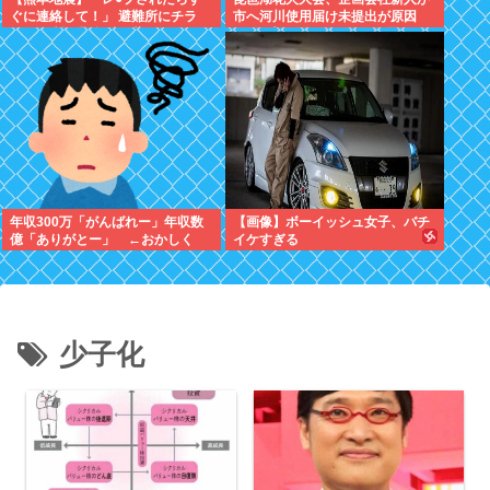
ぐに連絡して！」 避難所にチラ
市へ河川使用届け未提出が原因
シ。 無料で緊急避妊薬を届けるシ
→Xで告知したらできると思った
ステムを実現へ
年収300万「がんばれー」年収数
【画像】ボーイッシュ女子、バチ
億「ありがとー」 ←おかしく
イケすぎる
ね？
少子化