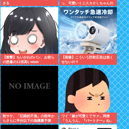
きる
っ、可愛いミニスカＯＬちゃんの
隣あいてんじゃん！座ったろ！」
→結果w w w w w w w w
【衝撃】ちいかわのパン、お前ら
【画像】こういう詐欺広告は無く
の想像の12倍高いwww
せないの？
秋サケ、「記録的不漁」の前年か
ワイ「嫁が可愛くてサァ」同僚
らさらに半分以下の漁獲量予測
「うんうん、『パートナー』ね」
「なぜこれほど減ったのか、日本