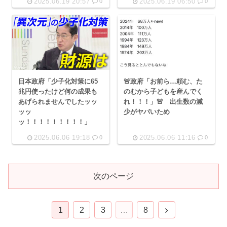
2025.06.19 20:57
2025.06.19 06:50
0
0
日本政府「少子化対策に65
🚨政府「お前ら…頼む、た
兆円使ったけど何の成果も
のむから子どもを産んでく
あげられませんでしたッッ
れ！！！」🚨 出生数の減
ッッ
少がヤバいため
ッ！！！！！！！！！」
2025.06.06 19:18
2025.06.06 11:16
0
0
次のページ
次
1
2
3
…
8
へ