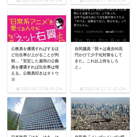
2025.09.25 09:30
2025.08.27 16:01
0
0
公務員を優遇すればするほ
自民議員「我々は過去66兆
ど出生率が上がることが判
円かけて少子化対策をして
明…「安定した雇用の公務
きた。これ以上何をしろ
員を優遇すれば出生率は増
と」
える。公務員叩きはネトウ
ヨ
2025.08.23 09:45
2025.08.22 17:32
0
0