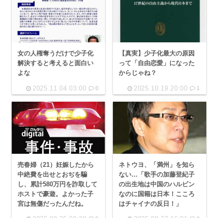
女の人権奪うだけで少子化
【真実】少子化最大の原因
解決すると考えると面白い
って「自由恋愛」になった
よな
からじゃね？
2025.11.04 03:00
2025.10.19 20:00
0
1
売春婦（21）妊娠したから
ネトウヨ、「満州」を知ら
中絶費を出せとおぢを騙
ない…「歌手の加藤登紀子
し、累計580万円を詐取して
の出生地は中国のハルビン
ホストで豪遊。よかった子
なのに国籍は日本！こころ
宮は無傷だったんだね。
はチャイナの反日！」