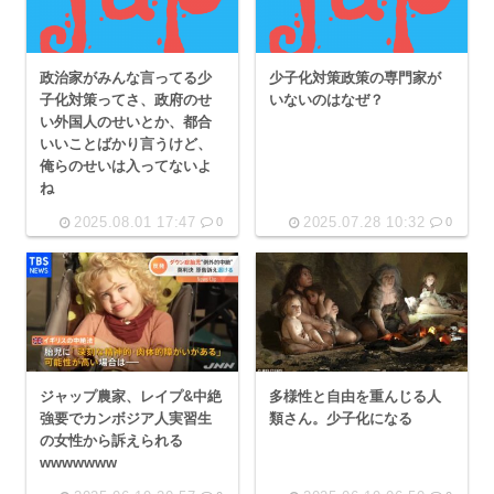
政治家がみんな言ってる少
少子化対策政策の専門家が
子化対策ってさ、政府のせ
いないのはなぜ？
い外国人のせいとか、都合
いいことばかり言うけど、
俺らのせいは入ってないよ
ね
2025.08.01 17:47
2025.07.28 10:32
0
0
ジャップ農家、レイプ&中絶
多様性と自由を重んじる人
強要でカンボジア人実習生
類さん。少子化になる
の女性から訴えられる
wwwwwww