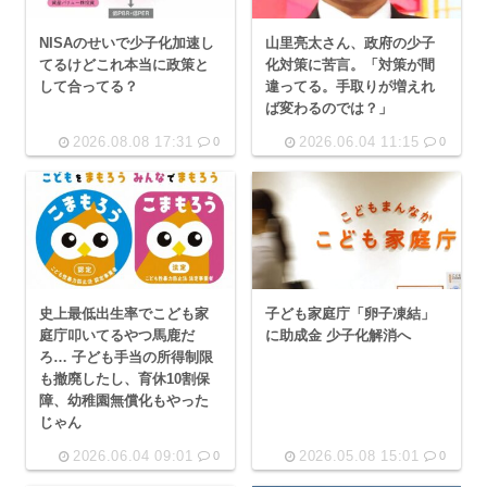
NISAのせいで少子化加速し
山里亮太さん、政府の少子
てるけどこれ本当に政策と
化対策に苦言。「対策が間
して合ってる？
違ってる。手取りが増えれ
ば変わるのでは？」
2026.08.08 17:31
2026.06.04 11:15
0
0
史上最低出生率でこども家
子ども家庭庁「卵子凍結」
庭庁叩いてるやつ馬鹿だ
に助成金 少子化解消へ
ろ… 子ども手当の所得制限
も撤廃したし、育休10割保
障、幼稚園無償化もやった
じゃん
2026.06.04 09:01
2026.05.08 15:01
0
0