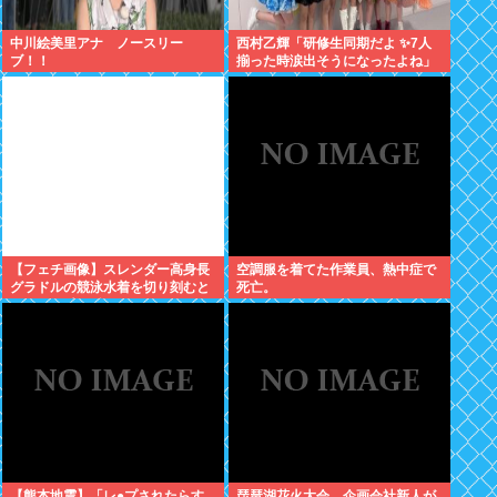
中川絵美里アナ ノースリー
西村乙輝「研修生同期だよ ✨7人
ブ！！
揃った時涙出そうになったよね」
【フェチ画像】スレンダー高身長
空調服を着てた作業員、熱中症で
グラドルの競泳水着を切り刻むと
死亡。
ヌルヌル 大開脚×マッサージ
【鹿】
【熊本地震】「レ●プされたらす
琵琶湖花火大会、企画会社新人が