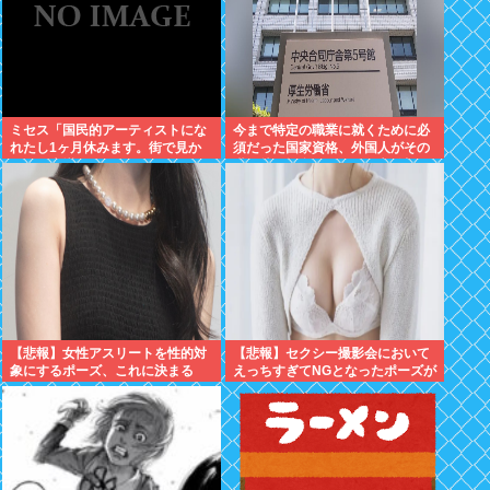
ミセス「国民的アーティストにな
今まで特定の職業に就くために必
れたし1ヶ月休みます。街で見か
須だった国家資格、外国人がその
けても声掛けないでね」
職に就く場合は不要へと方針切り
替えへ
【悲報】女性アスリートを性的対
【悲報】セクシー撮影会において
象にするポーズ、これに決まる
えっちすぎてNGとなったポーズが
こちらwww