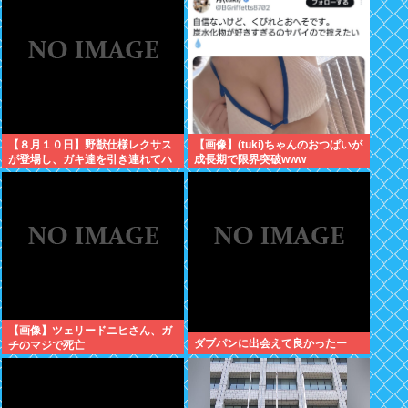
人の叡智を集めてもわからな
い…」
【８月１０日】野獣仕様レクサス
【画像】(tuki)ちゃんのおつぱいが
が登場し、ガキ達を引き連れてハ
成長期で限界突破www
ーメルンの笛吹き状態となる （※
動画あり）
【画像】ツェリードニヒさん、ガ
ダブパンに出会えて良かったー
チのマジで死亡