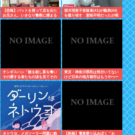
【悲報】バットを買って店を出た
望月理恵子容疑者(41)が義弟(44)
お兄さん、いきなり警察に捕まる
を蹴り頃す 意味不明だったが画
www
像みて納得・・・
チンギスハン「敵を殺し富を奪い
東京・神奈川県民は気付いてない
その愛する者たちの涙を見てその
けど日本の地方都市はもうやべー
妻や娘をレ●プするのが最大の喜
ぞ
び」
ネトウヨ、メガソーラー問題に飽
【怒報】電車乗り込みぼく「お