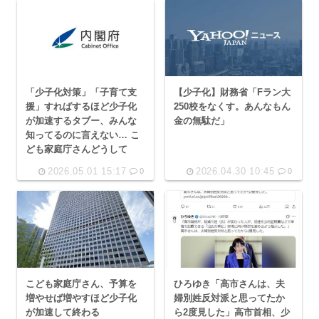
「少子化対策」「子育て支
【少子化】財務省「Fラン大
援」すればするほど少子化
250校をなくす。あんなもん
が加速するタブー、みんな
金の無駄だ」
知ってるのに言えない… こ
ども家庭庁さんどうして
2026.05.01 15:17
2026.04.30 10:45
0
0
こども家庭庁さん、予算を
ひろゆき「高市さんは、夫
増やせば増やすほど少子化
婦別姓反対派と思ってたか
が加速して終わる
ら2度見した」高市首相、少