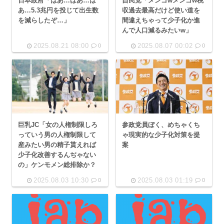
日本政府「はあ…はあ…は
自民党「メンゴwメンゴw税
あ…5.3兆円を投じて出生数
収過去最高だけど使い道を
を減らしたぞ…」
間違えちゃって少子化か進
んで人口減るみたいw」
2025.08.21 08:00
2025.08.07 00:02
0
0
巨乳JC「女の人権制限しろ
参政党員ぼく、めちゃくち
っていう男の人権制限して
ゃ現実的な少子化対策を提
産みたい男の精子貰えれば
案
少子化改善するんぢゃない
の」ケンモメン総排除か？
2025.08.03 10:30
2025.08.03 01:19
0
0