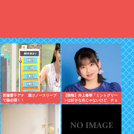
皆藤愛子アナ 透けノースリーブ
【朗報】井上春華「ミントグリー
で脇全開！！
ンは好きな色じゃないけど、チョ
コミントは好きなのでまぁいいか
と思ってる