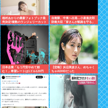
植村あかりの最新フォトブック発
自衛隊、中東へ出発…小泉進次郎
売決定!複数のランジェリーカット
防衛大臣「皆さんが航路を守る」
あり
日本企業「もう円安やめて頼
【悲報】浜辺美波さん、めちゃく
む！」希望レートは1ドル120円
ちゃADHDだった
現実は160円前後「輸出企業まで
悲鳴」