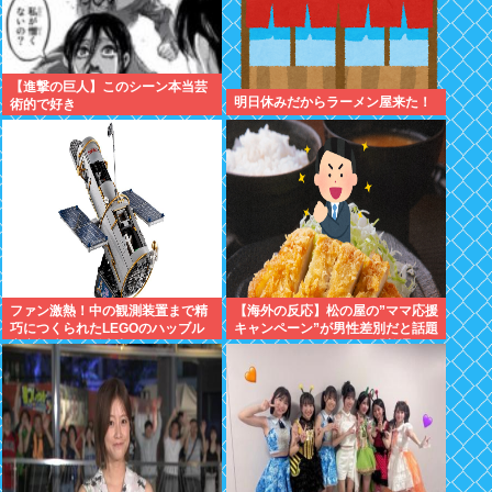
【進撃の巨人】このシーン本当芸
明日休みだからラーメン屋来た！
術的で好き
ファン激熱！中の観測装置まで精
【海外の反応】松の屋の”ママ応援
巧につくられたLEGOのハッブル
キャンペーン”が男性差別だと話題
宇宙望遠鏡が販売中
になっているらしい → 「普通
に”家族割”にしたらよかったのに
な」「こんなのにイライラできる
って幸せな人生を送ってるよな」