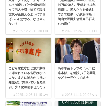
政府「少子化が…」俺「う
【絶滅危惧】今年の出生数
ん？減税して社会保険料削
66万8000人。予想より16年
って老人を切り捨てて現役
前倒し。老人たちを優遇し
世代が金使えるようにすれ
てきて結果…小泉安倍福田
ばいいだけやろ。なぜやら
鳩山菅野田安倍菅岸田石破
ない？」
らの責任
2025.12.25 15:30
2025.12.24 08:00
0
0
こども家庭庁ほど無知蒙昧
高市早苗トップの「人口戦
に叩かれている省庁はない
略本部」を新設 少子化問題
よな。まさに聞きかじりの
などを一元化して総括
知識だけで叩いている典型
例。少子化加速させたそう
2025.12.05 11:15
2025.11.13 00:02
0
0