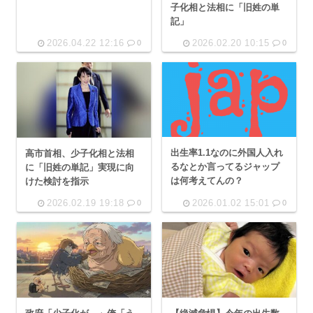
子化相と法相に「旧姓の単
記」
2026.04.22 12:16
2026.02.20 10:15
0
0
出生率1.1なのに外国人入れ
高市首相、少子化相と法相
るなとか言ってるジャップ
に「旧姓の単記」実現に向
は何考えてんの？
けた検討を指示
2026.02.19 19:18
2026.01.02 15:01
0
0