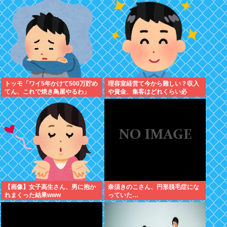
れました。無理やり奪われた席
は、結局“やったもん勝ち”にな
っ...
トッモ「ワイ5年かけて500万貯め
理容室経営て今から難しい？収入
てん、これで焼き鳥屋やるわ」
や資金、集客はどれくらい必
要？？
【画像】女子高生さん、男に抱か
奈須きのこさん、円形脱毛症にな
れまくった結果www
っていた…