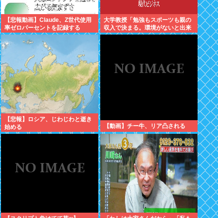
【悲報動画】Claude、Z世代使用
大学教授「勉強もスポーツも親の
率ゼロパーセントを記録する
収入で決まる。環境がないと出来
るわけがない」
【悲報】ロシア、じわじわと逝き
【動画】チー牛、リア凸される
始める