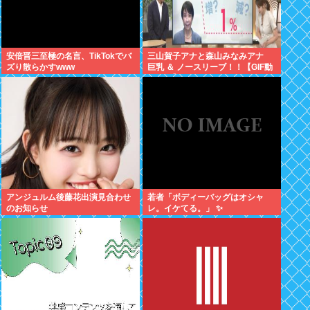
安倍晋三至極の名言、TikTokでバ
三山賀子アナと森山みなみアナ
ズり散らかすwww
巨乳 ＆ ノースリーブ！！【GIF動
画あり】
アンジュルム後藤花出演見合わせ
若者「ボディーバッグはオシャ
のお知らせ
レ。イケてる。」 ✨