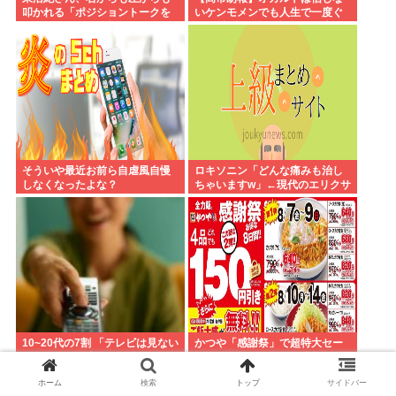
叩かれる「ポジショントークを
いケンモメンでも人生で一度ぐ
しないからこそ信頼できる」と
らい"超自然的な体験"した事あ
擁護されるwww
るんだろ？？
そういや最近お前ら自虐風自慢
ロキソニン「どんな痛みも治し
しなくなったよな？
ちゃいますw」←現代のエリクサ
ーやろ…
10~20代の7割 「テレビは見ない
かつや「感謝祭」で超特大セー
っすね」…有吉さんどうするの
ル！！人気メニューが税抜150円
これ
引き！！！
ホーム
検索
トップ
サイドバー