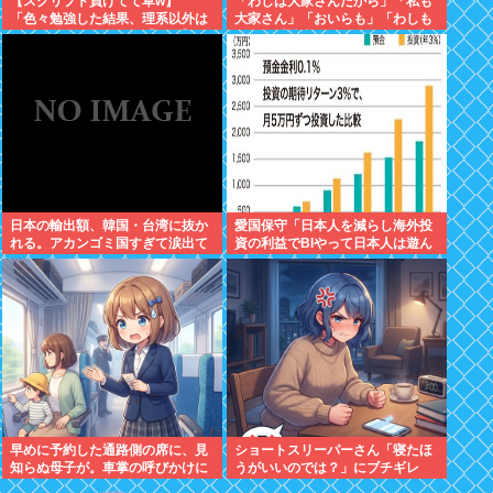
【スクリプト負けてて草w】
「わしは大家さんだから」「私も
「色々勉強した結果、理系以外は
大家さん」「おいらも」「わしも
エラー品だと気付いた【ガチ】」
じゃ」「拙者も」こんなCMに騙
について、もっと具体的に話そう
された日本人
か
日本の輸出額、韓国・台湾に抜か
愛国保守「日本人を減らし海外投
れる。アカンゴミ国すぎて涙出て
資の利益でBIやって日本人は遊ん
きた…
で暮らすべき。移民は不要」
早めに予約した通路側の席に、見
ショートスリーパーさん「寝たほ
知らぬ母子が。車掌の呼びかけに
うがいいのでは？」にブチギレ
も「目を閉じて無視」して居座ら