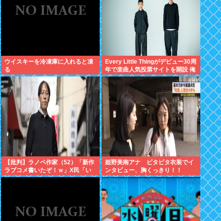
ウイスキーを冷凍庫に入れると凍
Every Little Thingがデビュー30周
る
年で楽曲人気投票サイトを開設 俺
はもちろんFace the Changeに入
れてきたぞ
【批判】ラノベ作家（52）「新作
姫野美南アナ ピタピタ衣装でイ
ラブコメ書いたぞ！ｗ」X民「い
ンタビュー、胸くっきり！！
い歳こいてラブコメ（笑）恥ずか
【GIF動画あり】
しくないの？」←やめたれｗと話
題に