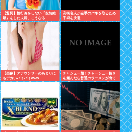
【驚愕】性行為をしない『友情結
高橋名人が左手のバネを取るため
婚』をした夫婦、こうなる
手術を決意
⇒･･･！！！
【画像】アナウンサーのあまりに
チャシュー麺！チャーシュー抜き
もデカいパイパイwww
を頼んだら普通のラーメンが出て
きたんだが、これっておかしくね
え？