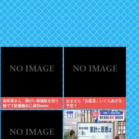
自民党さん、障がい者福祉を切り
おまえら「お盆玉」いくらあげる
捨てて財源捻出に成功www
予定？