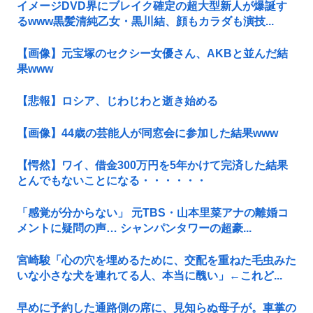
イメージDVD界にブレイク確定の超大型新人が爆誕す
るwww黒髪清純乙女・黒川結、顔もカラダも演技...
【画像】元宝塚のセクシー女優さん、AKBと並んだ結
果www
【悲報】ロシア、じわじわと逝き始める
【画像】44歳の芸能人が同窓会に参加した結果www
【愕然】ワイ、借金300万円を5年かけて完済した結果
とんでもないことになる・・・・・・
「感覚が分からない」 元TBS・山本里菜アナの離婚コ
メントに疑問の声… シャンパンタワーの超豪...
宮崎駿「心の穴を埋めるために、交配を重ねた毛虫みた
いな小さな犬を連れてる人、本当に醜い」←これど...
早めに予約した通路側の席に、見知らぬ母子が。車掌の