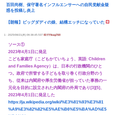
百田尚樹、保守著名インフルエンサーへの自民党献金疑
惑を投稿し炎上
【朗報】ビッグダディの娘、結構エッチになっていた
1 : 2025/08/21(木) 06:38:45.537
ID:YYfeag760
ソース①
2023年4月1日に発足
こども家庭庁（こどもかていちょう、英語: Children
and Families Agency）は、日本の行政機関のひと
つ。政府で所管する子どもを取り巻く行政分野のう
ち、従来は内閣府や厚生労働省が担っていた事務の一
元化を目的に設立された内閣府の外局であり[3][5]、
2023年4月1日に発足した
https://ja.wikipedia.org/wiki/%E3%81%93%E3%81
%A9%E3%82%82%E5%AE%B6%E5%BA%AD%E5