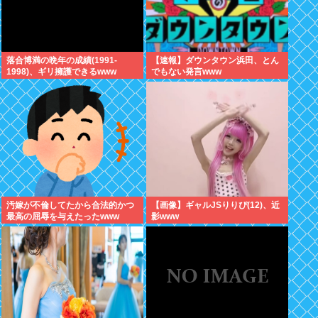
落合博満の晩年の成績(1991-
【速報】ダウンタウン浜田、とん
1998)、ギリ擁護できるwww
でもない発言www
汚嫁が不倫してたから合法的かつ
【画像】ギャルJSりりぴ(12)、近
最高の屈辱を与えたったwww
影www