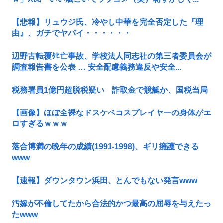
【悲報】リュウジ氏、冷やし中華を完全否定した『理
由』、ガチでヤバイ・・・・・・
辺野古転覆ﾀﾋ亡事故、学校法人同志社の第三者委員会が
調査報告書を公表 … 安全配慮義務違反や安全...
税務署員1億円超脱税疑い 詐取金で競艇か、国税当局
【画像】ほぼ全裸なドスケベコスプレイヤーの身体がエ
ロすぎるｗｗｗ
落合博満の晩年の成績(1991-1998)、ギリ擁護できる
www
【速報】ダウンタウン浜田、とんでもない発言www
汚嫁が不倫してたから合法的かつ最高の屈辱を与えたっ
たwww