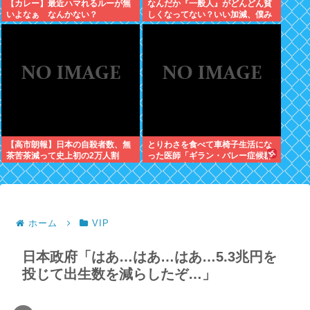
【カレー】最近ハマれるルーが無
なんだか『一般人』がどんどん貧
いよなぁ なんかない？
しくなってない？いい加減、僕み
たいに副業したら？週に2日休む
時代は終わったんだよ
【高市朗報】日本の自殺者数、無
とりわさを食べて車椅子生活にな
茶苦茶減って史上初の2万人割
った医師「ギラン・バレー症候群
れ。無茶苦茶生きやすい国になっ
になって本当に絶望。死んだ方が
てる件www
良かったと思った」
ホーム
VIP
日本政府「はあ…はあ…はあ…5.3兆円を
投じて出生数を減らしたぞ…」