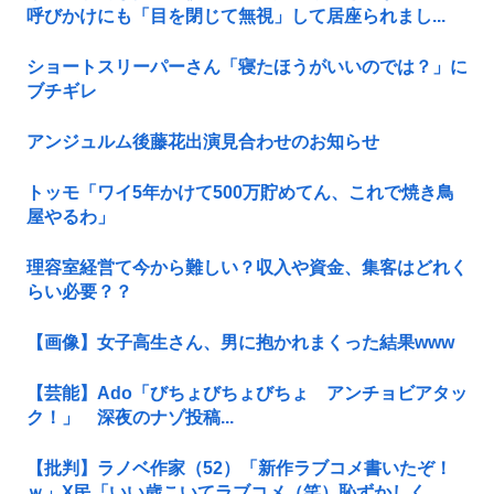
呼びかけにも「目を閉じて無視」して居座られまし...
ショートスリーパーさん「寝たほうがいいのでは？」に
ブチギレ
アンジュルム後藤花出演見合わせのお知らせ
トッモ「ワイ5年かけて500万貯めてん、これで焼き鳥
屋やるわ」
理容室経営て今から難しい？収入や資金、集客はどれく
らい必要？？
【画像】女子高生さん、男に抱かれまくった結果www
【芸能】Ado「びちょびちょびちょ アンチョビアタッ
ク！」 深夜のナゾ投稿...
【批判】ラノベ作家（52）「新作ラブコメ書いたぞ！
ｗ」X民「いい歳こいてラブコメ（笑）恥ずかしく...