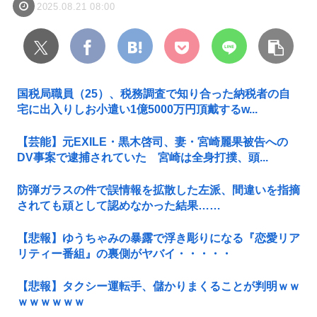
2025.08.21 08:00
国税局職員（25）、税務調査で知り合った納税者の自
宅に出入りしお小遣い1億5000万円頂戴するw...
【芸能】元EXILE・黒木啓司、妻・宮崎麗果被告への
DV事案で逮捕されていた 宮崎は全身打撲、頭...
防弾ガラスの件で誤情報を拡散した左派、間違いを指摘
されても頑として認めなかった結果……
【悲報】ゆうちゃみの暴露で浮き彫りになる『恋愛リア
リティー番組』の裏側がヤバイ・・・・・
【悲報】タクシー運転手、儲かりまくることが判明ｗｗ
ｗｗｗｗｗｗ