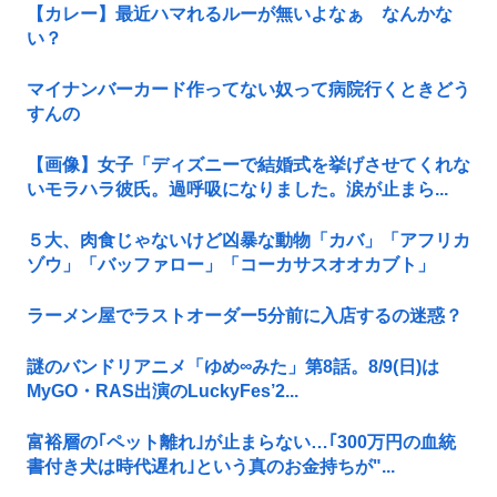
【カレー】最近ハマれるルーが無いよなぁ なんかな
い？
マイナンバーカード作ってない奴って病院行くときどう
すんの
【画像】女子「ディズニーで結婚式を挙げさせてくれな
いモラハラ彼氏。過呼吸になりました。涙が止まら...
５大、肉食じゃないけど凶暴な動物「カバ」「アフリカ
ゾウ」「バッファロー」「コーカサスオオカブト」
ラーメン屋でラストオーダー5分前に入店するの迷惑？
謎のバンドリアニメ「ゆめ∞みた」第8話。8/9(日)は
MyGO・RAS出演のLuckyFes’2...
富裕層の｢ペット離れ｣が止まらない…｢300万円の血統
書付き犬は時代遅れ｣という真のお金持ちが"...