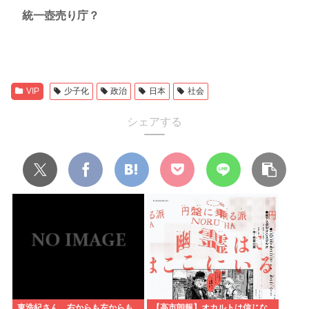
統一壺売り庁？
VIP
少子化
政治
日本
社会
シェアする
東浩紀さん、右からも左からも
【高市朗報】オカルトは信じな