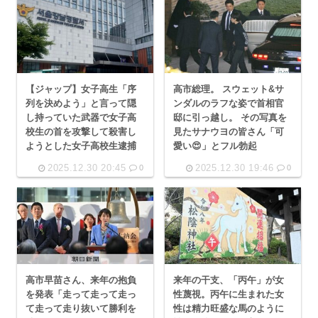
【ジャップ】女子高生「序
高市総理。 スウェット&サ
列を決めよう」と言って隠
ンダルのラフな姿で首相官
し持っていた武器で女子高
邸に引っ越し。 その写真を
校生の首を攻撃して殺害し
見たサナウヨの皆さん「可
ようとした女子高校生逮捕
愛い😍」とフル勃起
2025.12.30 20:45
2025.12.30 19:46
0
0
高市早苗さん、来年の抱負
来年の干支、「丙午」が女
を発表「走って走って走っ
性蔑視。丙午に生まれた女
て走って走り抜いて勝利を
性は精力旺盛な馬のように