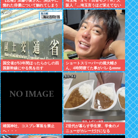
【悲報】加藤小夏さん、演技中に
埼玉俺「オイ！田舎モン！w」大
惚れた俳優について触れてしまう
阪人「…埼玉言うほど栄えてない
やん」俺「でも、西やんw」
国交省が53年間ほったらかしの四
ショートスリーパーの堀大輔さ
国新幹線にやる気を出す
ん、4時間寝てた事がバレるwww
靖国神社、コスプレ軍装を禁止
Z世代が暮らす学生寮、学食のメ
へ・・・
ニューがカレーだけになる