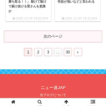
勝ち取る！！」 駆けて駆け
性欲が強いなどと言われる
て駆け抜ける晋さんを意識
か
2025.12.30 19:02
2025.12.30 18:31
0
0
次のページ
次
1
2
3
…
30
へ
ニュー速JAP
当ブログについて
© 2021 ニュー速JAP.