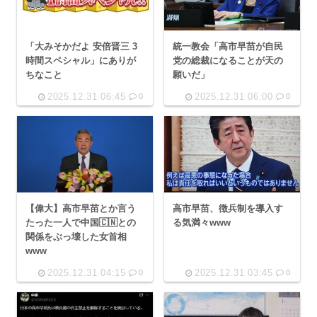
「大みそかだよ 安倍晋三 3
統一教会「高市早苗が自民
時間スペシャル」にありが
党の総裁になることが天の
ちなこと
願いだ」
2025.12.31 06:45
2025.12.31 06:00
0
0
【偉大】高市早苗とか言う
高市早苗、徴兵制を導入す
たった一人で中国🇨🇳との
る気満々www
関係をぶっ壊した女首相
www
2025.12.31 04:15
2025.12.31 03:45
0
0