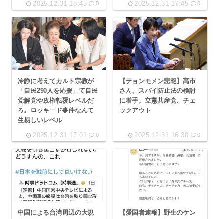
2025.12.31 18:45
2025.12.31 17:45
0
0
冷静に考えてカルト宗教が
【テョンモメン悲報】高市
「自民290人を応援」て自民
さん、スパイ防止法の検討
党解党や政権転覆レベルだ
に着手。立憲共産党、チェ
ろ。ロッキード事件なんて
ックアウト
生易しいレベル
2025.12.31 17:01
2025.12.31 16:30
0
0
中国による台湾周辺の大規
【愛国者速報】野生のケン