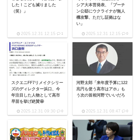
した！こども減りました
シア大本営発表、「プーチ
（笑）」
ン公邸にウクライナが無人
機攻撃、ただし証拠はな
い」
2025.12.31 12:15
2025.12.31 12:15
1
0
スクエニFF7リメイクシリー
河野太郎「来年度予算に122
ズのディレクター浜口、今
兆円も使う高市はアホ」も
年注目した人物として高市
う次の首相河野でいいだろ
早苗を挙げ絶賛🤩
2025.12.31 09:30
2025.12.31 08:47
0
0