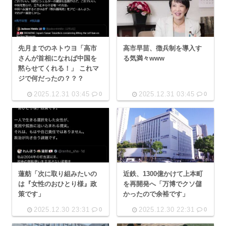
先月までのネトウヨ「高市
高市早苗、徴兵制を導入す
さんが首相になれば中国を
る気満々www
黙らせてくれる！」 これマ
ジで何だったの？？？
2025.12.31 03:45
2025.12.31 03:45
0
0
蓮舫「次に取り組みたいの
近鉄、1300億かけて上本町
は『女性のおひとり様』政
を再開発へ「万博でクソ儲
策です」
かったので余裕です」
2025.12.30 23:31
2025.12.30 22:31
0
0