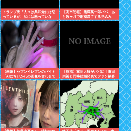
トランプ氏「人々は共和党には怒
【高市朗報】熊澤英一郎パパ、あ
っているが、私には怒っていな
と数ヶ月で刑期満了する見込み
い」
【画像】セブンイレブンのバイト
【祝福】重岡大毅がパパに！濵田
「AIにちいかわの画像を食わせて
崇裕と同時結婚発表でファン歓喜
っと…できた！」⇒！