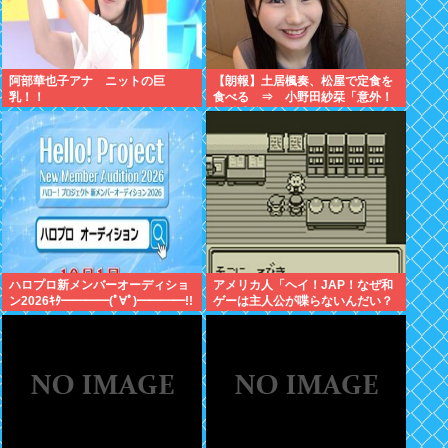
阿部華也子アナ ニットの巨
【朗報】土居楓奏、松屋で定食を
乳！！
食べる ⇒ 小野田紗栞「意外！
親近感持った」
ハロプロ新メンバーオーディショ
アメリカ人「ヘイ！JAP！なぜ和
ン2026ｷﾀ━━━━(ﾟ∀ﾟ)━━━━!!
ゲーは主人公が喋らないんだい？
異様だよ？」