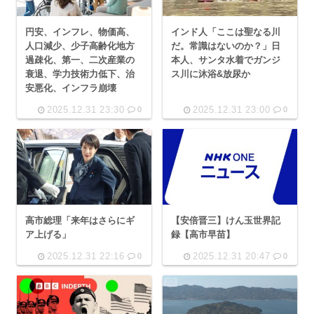
円安、インフレ、物価高、
インド人「ここは聖なる川
人口減少、少子高齢化地方
だ。常識はないのか？」日
過疎化、第一、二次産業の
本人、サンタ水着でガンジ
衰退、学力技術力低下、治
ス川に沐浴&放尿か
安悪化、インフラ崩壊
2025.12.31 23:30
2025.12.31 23:00
0
0
高市総理「来年はさらにギ
【安倍晋三】けん玉世界記
ア上げる」
録【高市早苗】
2025.12.31 22:16
2025.12.31 20:47
0
0