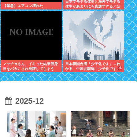
日本でモテる体型と海外でモテる
【緊急】エアコン壊れた
体型があまりにも真逆すぎると話
題に。何故日本人はヒョロガリを
好むのか。
マッチョさん、イキった結果低身
日本韓国台湾「少子化です」←わ
長をバカにされ発狂してしまう
かる 中国北朝鮮「少子化です」
←強権国家でも止められないのか
よ
2025-12