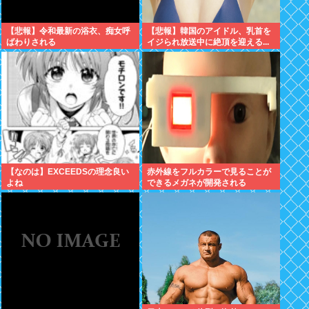
【悲報】令和最新の浴衣、痴女呼
【悲報】韓国のアイドル、乳首を
ばわりされる
イジられ放送中に絶頂を迎える...
【なのは】EXCEEDSの理念良い
赤外線をフルカラーで見ることが
よね
できるメガネが開発される