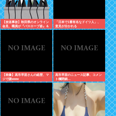
【放送事故】秋田県のオンライン
「日本で1番有名なドイツ人」、
会見、職員が『バスローブ姿』＆
意見が分かれる
『たばこ片手』で登場し大炎上
【画像】高市早苗さんの経歴、マ
高市早苗のニュース記事、コメン
ジで謎www
ト欄閉鎖…