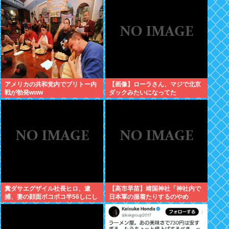
アメリカの共和党内でブリトー内
【画像】ローラさん、マジで北京
戦が勃発www
ダックみたいになってた
糞ダサエグザイル社長ヒロ、逮
【高市早苗】靖国神社「神社内で
捕、妻の顔面ボコボコ半56しにし
日本軍の服着たりするのやめ
た。
ろ！」遊就館のお土産屋がこちら