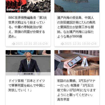
BBC世界情勢編集長「第3次
瀬戸内海の笠佐島、中国人
世界大戦はもう始まってい
の別荘建設計画に7人の島民
る。中露の専制政治が栄
と愛国烈士が妨害工作を開
え、西側の同盟が分裂する
始。なお瀬戸内海には似た
恐れ」
ような島が3000個
2025.12.31 20:16
2025.12.31 19:30
0
0
ドイツ首相「日本とドイツ
初詣のお賽銭、1円玉がマナ
で軍事同盟を結んで中国に
ーだった 有識者「1円玉11
対抗していく！」
枚で良い1円(1年)になります
ようにと願ってください」
高市早苗