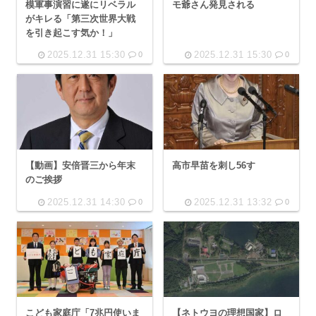
模軍事演習に遂にリベラル
モ爺さん発見される
がキレる「第三次世界大戦
を引き起こす気か！」
2025.12.31 15:30
2025.12.31 15:30
0
0
【動画】安倍晋三から年末
高市早苗を刺し56す
のご挨拶
2025.12.31 14:30
2025.12.31 13:32
0
0
こども家庭庁「7兆円使いま
【ネトウヨの理想国家】ロ