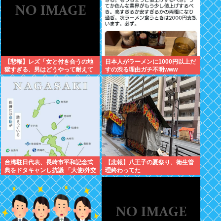
【悲報】レズ「女と付き合うの地
日本人がラーメンに1000円以上だ
獄すぎる、男はどうやって耐えて
すの渋る理由ガチ不明www
んの？」
台湾駐日代表、長崎市平和記念式
【悲報】八王子の夏祭り、衛生管
典をドタキャンし抗議 「大使/外交
理終わってた
官席ではないエリアに座らされる
のは国家としてのプライドが傷つ
く」