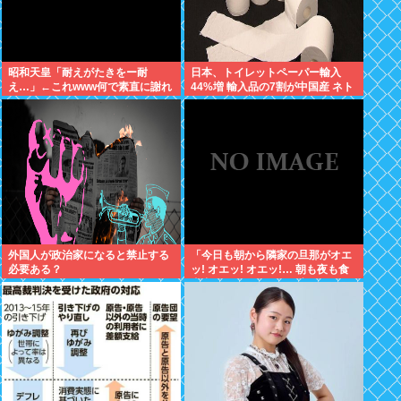
昭和天皇「耐えがたきをー耐
日本、トイレットペーパー輸入
え…」←これwww何で素直に謝れ
44%増 輸入品の7割が中国産 ネト
ねーの？？！？
ウヨ、中国産を拒否し咽び泣きな
がら素手で尻を拭く
外国人が政治家になると禁止する
「今日も朝から隣家の旦那がオエ
必要ある？
ッ! オエッ! オエッ!… 朝も夜も食
事中もかなりえづきの音がして不
愉快な1日が始まります…」