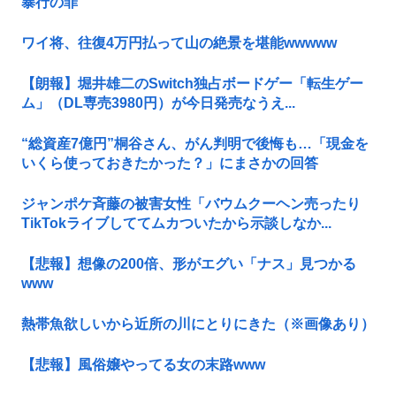
暴行の罪
ワイ将、往復4万円払って山の絶景を堪能wwwww
【朗報】堀井雄二のSwitch独占ボードゲー「転生ゲー
ム」（DL専売3980円）が今日発売なうえ...
“総資産7億円”桐谷さん、がん判明で後悔も…「現金を
いくら使っておきたかった？」にまさかの回答
ジャンポケ斉藤の被害女性「バウムクーヘン売ったり
TikTokライブしててムカついたから示談しなか...
【悲報】想像の200倍、形がエグい「ナス」見つかる
www
熱帯魚欲しいから近所の川にとりにきた（※画像あり）
【悲報】風俗嬢やってる女の末路www