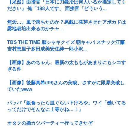
【呆然】面接官「日本に刀鍛冶は何人いるか推定してく
ださい」 俺「188人です」 面接官「どういう...
無念…。風で落ちたのか？悪戯に発芽させたアボカドは
露地栽培出来るのかチャ...
TBS THE TIME 脳シャキクイズ 朝キャバ スナック江藤
吉村恵里子多田成美安住紳一郎小沢...
【画像】あのちゃん、最新の太ももがあまりにもシコす
ぎる件
【画像】後藤真希(39)さんの美貌、さすがに限界突破し
ていたwww
パッパ「飯食ったら皿ぐらい下げろや」ワイ「働いてる
ってだけでそんなに上等かね…！」
オタクの婚カツパーティー行ってきたぞ