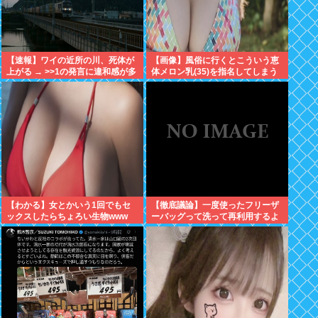
【速報】ワイの近所の川、死体が
【画像】風俗に行くとこういう恵
上がる → >>1の発言に違和感が多
体メロン乳(35)を指名してしまう
くスレ内も騒然⇒・・！！！
奴www
【わかる】女とかいう1回でもセ
【徹底議論】一度使ったフリーザ
ックスしたらちょろい生物www
ーバッグって洗って再利用するよ
な？