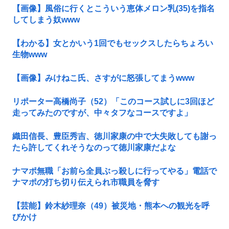
【画像】風俗に行くとこういう恵体メロン乳(35)を指名
してしまう奴www
【わかる】女とかいう1回でもセックスしたらちょろい
生物www
【画像】みけねこ氏、さすがに怒張してまうwww
リポーター高橋尚子（52）「このコース試しに3回ほど
走ってみたのですが、中々タフなコースですよ」
織田信長、豊臣秀吉、徳川家康の中で大失敗しても謝っ
たら許してくれそうなのって徳川家康だよな
ナマポ無職「お前ら全員ぶっ殺しに行ってやる」電話で
ナマポの打ち切り伝えられ市職員を脅す
【芸能】鈴木紗理奈（49）被災地・熊本への観光を呼
びかけ