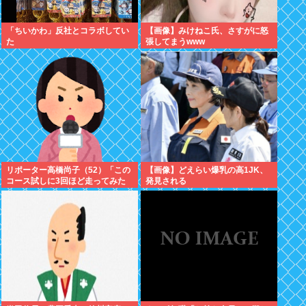
「ちいかわ」反社とコラボしてい
【画像】みけねこ氏、さすがに怒
た
張してまうwww
リポーター高橋尚子（52）「この
【画像】どえらい爆乳の高1JK、
コース試しに3回ほど走ってみた
発見される
のですが、中々タフなコースです
よ」