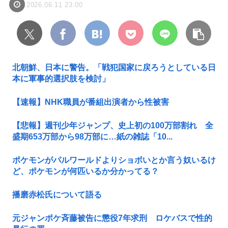
2026.06.11 23:00
北朝鮮、日本に警告。「戦犯国家に戻ろうとしている日
本に軍事的選択肢を検討」
【速報】NHK職員が番組出演者から性被害
【悲報】週刊少年ジャンプ、史上初の100万部割れ 全
盛期653万部から98万部に…紙の雑誌「10...
ポケモンがパルワールドよりショボいとか言う奴いるけ
ど、ポケモンが何匹いるか分かってる？
播磨赤松氏について語る
元ジャンポケ斉藤被告に懲役7年求刑 ロケバスで性的