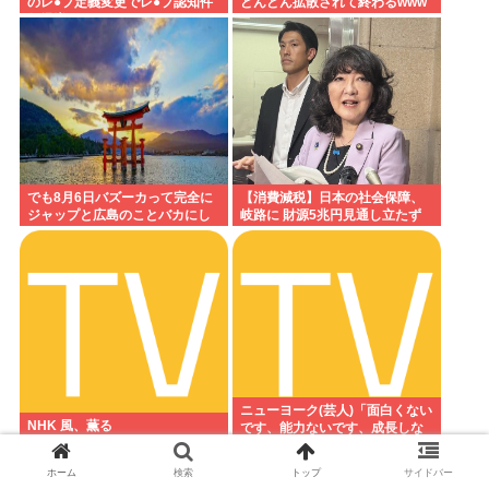
のレ●プ定義変更でレ●プ認知件
どんどん拡散されて終わるwww
数爆増www
でも8月6日バズーカって完全に
【消費減税】日本の社会保障、
ジャップと広島のことバカにし
岐路に 財源5兆円見通し立たず
てたよな
ニューヨーク(芸人)「面白くない
NHK 風、薫る
です、能力ないです、成長しな
いです、たびたび炎上します」
←それでもゴリ押される理由
ホーム
検索
トップ
サイドバー