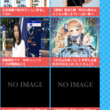
生活保護で毎月8万くらい貯金し
【肥報】西村乙輝「昨日の夜めち
てるw
ゃくちゃ遅くまでいっぱい食べ
た。今日もいっぱい食べてやる」
副島萌生アナ NHKニュース
【今日は分身しない】町田ちま誕
7【GIF動画あり】
生日2026まとめ【にじさんじ】