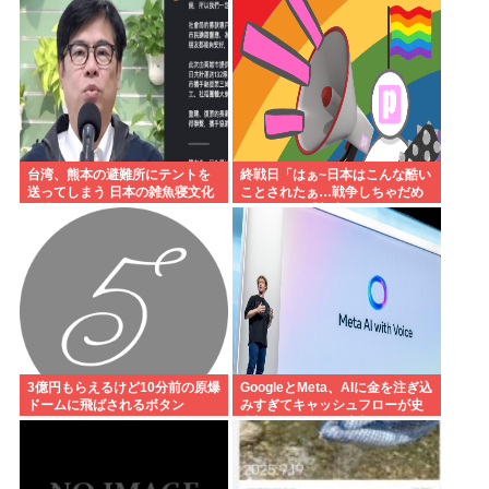
台湾、熊本の避難所にテントを
終戦日「はぁ~日本はこんな酷い
送ってしまう 日本の雑魚寝文化
ことされたぁ…戦争しちゃだめ
を壊すな！
ぇ…」ワイ「加害にも触れた
ら？」
3億円もらえるけど10分前の原爆
GoogleとMeta、AIに金を注ぎ込
ドームに飛ばされるボタン
みすぎてキャッシュフローが史
上初のマイナス。売却か保有で
内ゲバ始まる