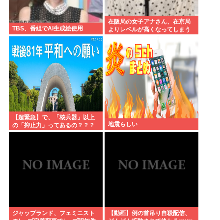
在阪局の女子アナさん、在京局
TBS、番組でAI生成絵使用
よりレベルが高くなってしまう
【超緊急】で、「核兵器」以上
地震らしい
の「抑止力」ってあるの？？？
www
ジャップランド、フェミニスト
【動画】例の首吊り自殺配信、