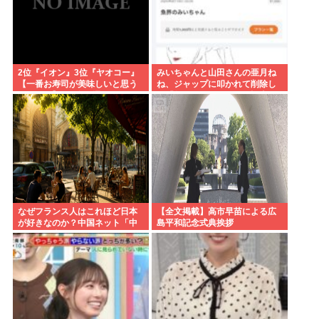
2位『イオン』3位『ヤオコー』
みいちゃんと山田さんの亜月ね
【一番お寿司が美味しいと思う
ね、ジャップに叩かれて削除し
スーパー】300名が選ぶ1位に
た「魚界のみいちゃん」記事を
復活
なぜフランス人はこれほど日本
【全文掲載】高市早苗による広
が好きなのか？中国ネット「中
島平和記念式典挨拶
国人も日本が好き」