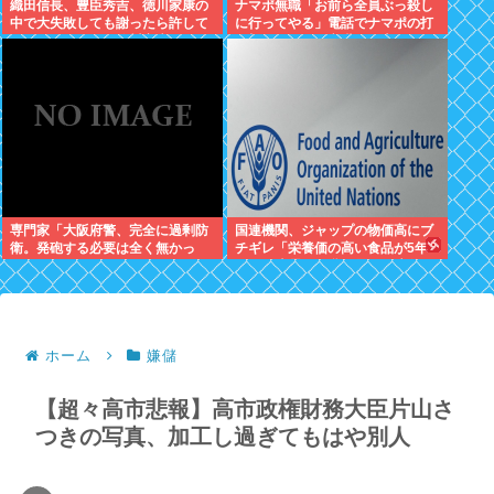
織田信長、豊臣秀吉、徳川家康の
ナマポ無職「お前ら全員ぶっ殺し
中で大失敗しても謝ったら許して
に行ってやる」電話でナマポの打
くれそうなのって徳川家康だよな
ち切り伝えられ市職員を脅す
専門家「大阪府警、完全に過剰防
国連機関、ジャップの物価高にブ
衛。発砲する必要は全く無かっ
チギレ「栄養価の高い食品が5年
た」
で25%上昇。再貧困層が健康的な
食事を取ることが不可能」
ホーム
嫌儲
【超々高市悲報】高市政権財務大臣片山さ
つきの写真、加工し過ぎてもはや別人