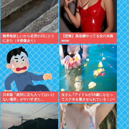
熱帯魚欲しいから近所の川にとり
【悲報】風俗嬢やってる女の末路
にきた（※画像あり）
www
日本版「絶対に立ち入ってはいけ
女さん ｢アイドルが19歳にもなっ
ない場所」がヤバすぎた…
てスク水を着させられている！｣⇒
結果ｗｗｗ