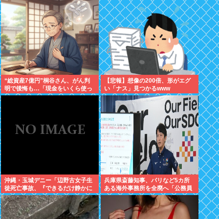
“総資産7億円”桐谷さん、がん判
【悲報】想像の200倍、形がエグ
明で後悔も…「現金をいくら使っ
い「ナス」見つかるwww
ておきたかった？」にまさかの回
答
沖縄・玉城デニー「辺野古女子生
兵庫県斎藤知事、パリなど5カ所
徒死亡事故、『できるだけ静かに
ある海外事務所を全廃へ「公務員
していただきたい』というのが、
が遊ぶために作られただけだと思
ご遺族の気持ち。noteに書かれて
う」
いる」