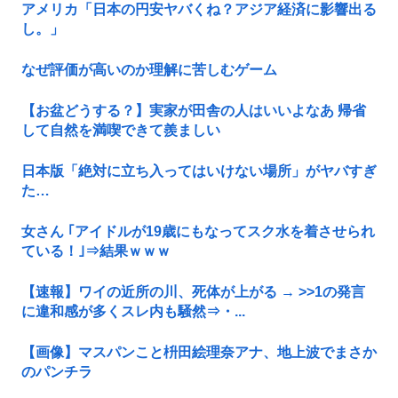
アメリカ「日本の円安ヤバくね？アジア経済に影響出る
し。」
なぜ評価が高いのか理解に苦しむゲーム
【お盆どうする？】実家が田舎の人はいいよなあ 帰省
して自然を満喫できて羨ましい
日本版「絶対に立ち入ってはいけない場所」がヤバすぎ
た…
女さん ｢アイドルが19歳にもなってスク水を着させられ
ている！｣⇒結果ｗｗｗ
【速報】ワイの近所の川、死体が上がる → >>1の発言
に違和感が多くスレ内も騒然⇒・...
【画像】マスパンこと枡田絵理奈アナ、地上波でまさか
のパンチラ