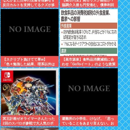
なんかまだ日本の没落を理解せず
【高市円安】高市リスク顕在か？
反日カルトを支持してるクズが多
協調介入後も円安進む。債券利回
いんだけどなんだお前ら
りは急騰。大丈夫なのか？
【スクリプト負けてて草w】
【高市源泉】食料品消費減税に合
「色々勉強した結果、理系以外は
わせ「GoToイート」のような政策
エラー品だと気付いた【ガチ】」
が実施される可能性高まる！お得
について、もっと具体的に話そう
にいっぱい食べよう。あと農家さ
か
ん対応も
冥王計画ゼオライマーさんたった
避難所の小学生、けなげ。「思っ
2回のスパロボ参戦で大人気ロボ
ていることをあまり言えない。お
作品にwww
母さんに迷惑かけるから」