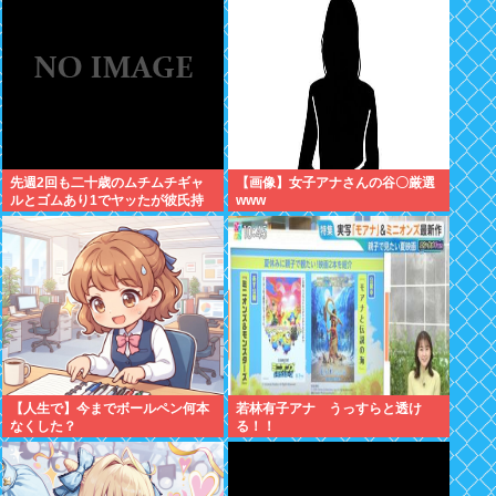
先週2回も二十歳のムチムチギャ
【画像】女子アナさんの谷〇厳選
ルとゴムあり1でヤッたが彼氏持
www
ちと判明して脳破壊されとる
【人生で】今までボールペン何本
若林有子アナ うっすらと透け
なくした？
る！！