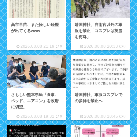
高市早苗、また怪しい経歴
靖国神社、自衛官以外の軍
が出てくるwww
服を禁止「コスプレは英霊
を侮辱」
2026.08.08 21:19
2026.08.08 20:33
0
0
さもしい熊本県民「食事、
靖国神社、軍服コスプレで
ベッド、エアコン」を政府
の参拝を禁止へ
に切望。
2026.08.08 19:31
2026.08.08 18:45
0
0