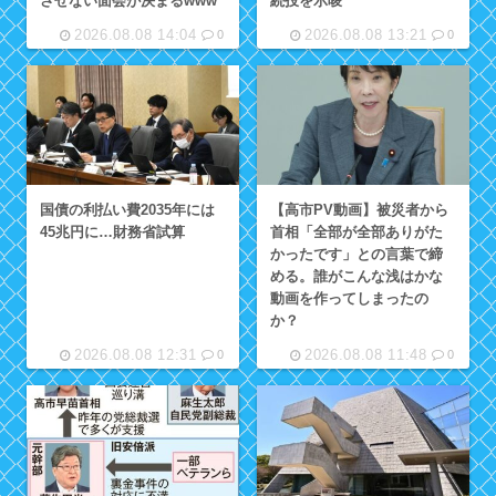
させない面会が決まるwww
続投を示唆
2026.08.08 14:04
2026.08.08 13:21
0
0
国債の利払い費2035年には
【高市PV動画】被災者から
45兆円に…財務省試算
首相「全部が全部ありがた
かったです」との言葉で締
める。誰がこんな浅はかな
動画を作ってしまったの
か？
2026.08.08 12:31
2026.08.08 11:48
0
0