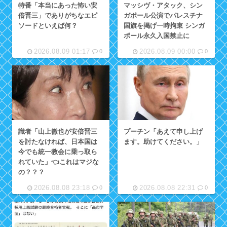
特番「本当にあった怖い安
マッシヴ・アタック、シン
倍晋三」でありがちなエピ
ガポール公演でパレスチナ
ソードといえば何？
国旗を掲げ一時拘束 シンガ
ポール永久入国禁止に
2026.08.09 01:17
2026.08.09 00:00
0
0
識者「山上徹也が安倍晋三
プーチン「あえて申し上げ
を討たなければ、日本国は
ます。助けてください。」
今でも統一教会に乗っ取ら
れていた」👈これはマジな
の？？？
2026.08.08 23:18
2026.08.08 22:31
0
0