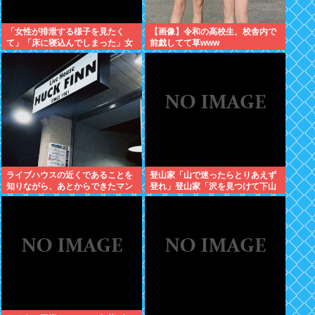
「女性が排泄する様子を見たく
【画像】令和の高校生、校舎内で
て」「床に寝込んでしまった」女
前戯してて草www
子トイレに侵入した疑いで男を現
行犯逮捕
ライブハウスの近くであることを
登山家「山で迷ったらとりあえず
知りながら、あとからできたマン
登れ」登山家「沢を見つけて下山
ションに入居した日本人、ライブ
しろ」←これ結局どっちが正解な
ハウスがうるさいとクレーム
の？