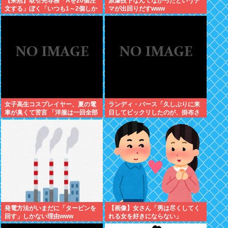
【呆然】取引先専務「Aを20個注
原爆投下なんてなかったというデ
文する」ぼく「いつも1～2個しか
マが出回りだすwww
使わないけど本当に20であって
る？」取専「あってる」⇒結果！
女子高生コスプレイヤー、夏の電
ランディ・バース「久しぶりに来
車が臭くて苦言 「洋服は一回全部
日してビックリしたのが、掛布さ
熱湯につけよう！洗濯機はキッチ
んの髪の毛が増えていた。岡田さ
ンハイター薄めた水で一回まわそ
んは髪の毛がなくなってた」
う！」
発電方法がいまだに「タービンを
【画像】女さん「男は尽くしてく
回す」しかない理由www
れる女を好きにならない」