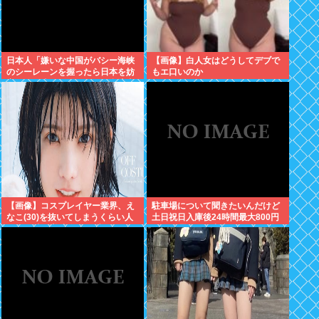
日本人「嫌いな中国がバシー海峡
【画像】白人女はどうしてデブで
のシーレーンを握ったら日本を妨
もエ口いのか
害するに違いない、だから台湾支
援だムキー」つまりそういうこと
でしょ
【画像】コスプレイヤー業界、え
駐車場について聞きたいんだけど
なこ(30)を抜いてしまうくらい人
土日祝日入庫後24時間最大800円
気の22歳の美少女が可愛すぎる
って日曜いれて出庫日が平日の場
合料金どうなるの