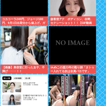
コカコーラ240円、ジョージ180
森香澄アナ ボディコン、谷間、
円、9月1日出荷分から値上げ。ガ
セクシーショット！！【GIF動画
ソリンより高いとか意味不明すぎ
あり】
る
【画像】美容室に行った女子、不
ᝰ✍この道23年の彫り師「タトゥ
満げ･･････！！
ー入れてる奴は全員バカです」