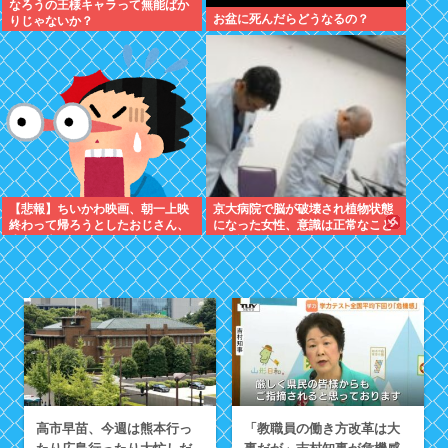
なろうの王様キャラって無能ばか
お盆に死んだらどうなるの？
りじゃないか？
【悲報】ちいかわ映画、朝一上映
京大病院で脳が破壊され植物状態
終わって帰ろうとしたおじさん、
になった女性、意識は正常なこと
少女に声をかけられ…
が確認されおわる
高市早苗、今週は熊本行っ
「教職員の働き方改革は大