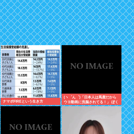
(ヽ゜ん゜)「日本人は馬鹿だから
ナマポFIREという生き方
ウヨ動画に洗脳されてる！」 ぼく
「じゃあサヨ動画で逆に洗脳すれ
ばええやん」 (ヽ´ん`)「…」