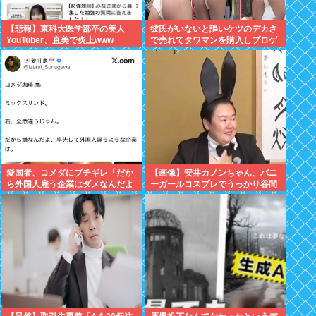
【悲報】東科大医学部卒の美人
彼氏がいないと謳いケツのデカさ
YouTuber、直美で炎上www
で売れてタワマンを購入しプロゲ
ーマーと結婚したグラドル、息子
が「自閉スペクトラム症」と診断
され泣く
愛国者、コメダにブチギレ「だか
【画像】安井カノンちゃん、バニ
ら外国人雇う企業はダメなんだよ
ーガールコスプレでうっかり谷間
」
が見えてしまう