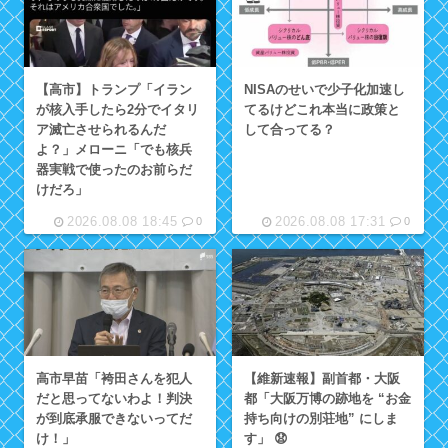
【高市】トランプ「イラン
NISAのせいで少子化加速し
が核入手したら2分でイタリ
てるけどこれ本当に政策と
ア滅亡させられるんだ
して合ってる？
よ？」メローニ「でも核兵
器実戦で使ったのお前らだ
けだろ」
2026.08.08 18:45
2026.08.08 17:31
0
0
高市早苗「袴田さんを犯人
【維新速報】副首都・大阪
だと思ってないわよ！判決
都「大阪万博の跡地を “お金
が到底承服できないってだ
持ち向けの別荘地” にしま
け！」
す」 😧