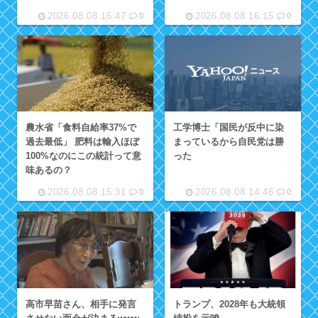
2026.08.08 16:47
2026.08.08 16:15
0
0
農水省「食料自給率37%で
工学博士「国民が反中に染
過去最低」 肥料は輸入ほぼ
まっているから自民党は勝
100%なのにこの統計って意
った
味あるの？
2026.08.08 15:31
2026.08.08 14:46
0
0
高市早苗さん、相手に発言
トランプ、2028年も大統領