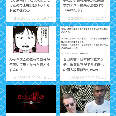
たり広島行ったり大忙しだ
事だが」吉村知事が危機感
ったので土曜日はゆっくり
学力テスト結果が全教科で
お家で休む😌
「平均以下」
2026.08.09 07:16
2026.08.09 06:16
0
0
ルッキズムの奴って自分が
百田尚樹「日本保守党アン
年老いて醜くなった時どう
チ、政策批判ができず俺へ
すんの？
の個人攻撃ばかりwww」
2026.08.09 03:16
2026.08.09 02:30
0
0