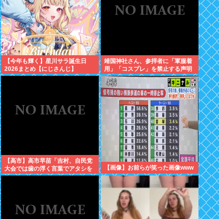
【今年も輝く】星川サラ誕生日
靖国神社さん、参拝者に「軍服着
2026まとめ【にじさんじ】
用」「コスプレ」を禁止する声明
を出してしまうwww
【高市】高市早苗「吉村、自民党
【画像】お前らが笑った画像www
大会では歯の浮く言葉でアタシを
褒めちぎりなさい！」大阪維新吉
村「ハハ…」