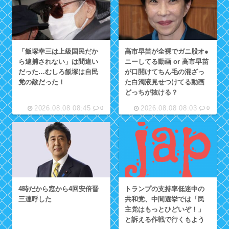
「飯塚幸三は上級国民だか
高市早苗が全裸でガニ股オ●
ら逮捕されない」は間違い
ニーしてる動画 or 高市早苗
だった…むしろ飯塚は自民
が口開けてちん毛の混ざっ
党の敵だった！
た白濁液見せつけてる動画
どっちが抜ける？
2026.08.08 08:45
2026.08.08 08:03
0
0
トランプの支持率低迷中の
4時だから窓から4回安倍晋
共和党、中間選挙では「民
三連呼した
主党はもっとひどいぞ！」
と訴える作戦で行くもよう