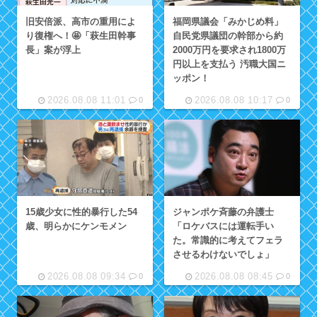
旧安倍派、高市の重用によ
福岡県議会「みかじめ料」
り復権へ！🤩「萩生田幹事
自民党県議団の幹部から約
長」案が浮上
2000万円を要求され1800万
円以上を支払う 汚職大国ニ
ッポン！
2026.08.08 11:01
2026.08.08 10:17
0
0
15歳少女に性的暴行した54
ジャンポケ斉藤の弁護士
歳、明らかにケンモメン
「ロケバスには運転手い
た。常識的に考えてフェラ
させるわけないでしょ」
2026.08.08 09:34
2026.08.08 08:45
0
0