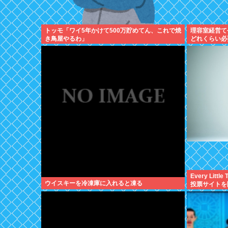
トッモ「ワイ5年かけて500万貯めてん、これで焼
理容室経営て
き鳥屋やるわ」
どれくらい必
Every Lit
ウイスキーを冷凍庫に入れると凍る
投票サイトを開設
に入れてきた