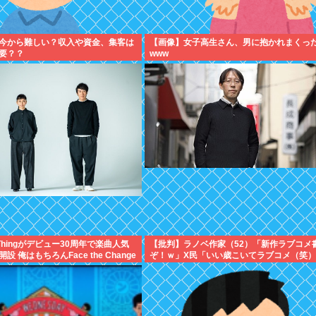
今から難しい？収入や資金、集客は
【画像】女子高生さん、男に抱かれまくっ
要？？
www
tle Thingがデビュー30周年で楽曲人気
【批判】ラノベ作家（52）「新作ラブコメ
 俺はもちろんFace the Change
ぞ！ｗ」X民「いい歳こいてラブコメ（笑
ぞ
かしくないの？」←やめたれｗと話題に