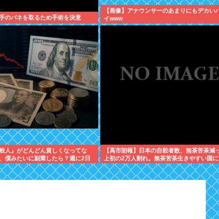
【画像】アナウンサーのあまりにもデカい
手のバネを取るため手術を決意
イwww
般人』がどんどん貧しくなってな
【高市朗報】日本の自殺者数、無茶苦茶減
、僕みたいに副業したら？週に2日
上初の2万人割れ。無茶苦茶生きやすい国に
わったんだよ
てる件www