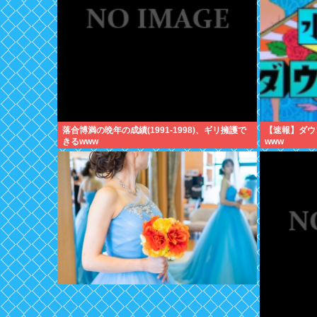
落合博満の晩年の成績(1991-1998)、ギリ擁護で
【速報】ダウ
きるwww
www