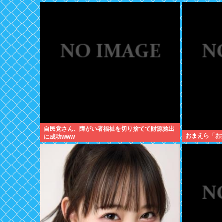
自民党さん、障がい者福祉を切り捨てて財源捻出
おまえら「お
に成功www