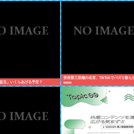
安倍晋三至極の名言、TikTokでバズり散ら
盆玉」いくらあげる予定？
www