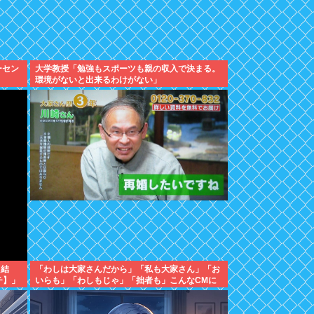
ーセン
大学教授「勉強もスポーツも親の収入で決まる。
環境がないと出来るわけがない」
た結
「わしは大家さんだから」「私も大家さん」「お
チ】」
いらも」「わしもじゃ」「拙者も」こんなCMに
騙された日本人