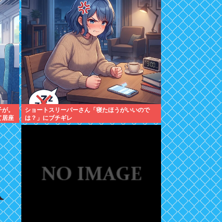
子が。
ショートスリーパーさん「寝たほうがいいので
て居座
は？」にブチギレ
やっ