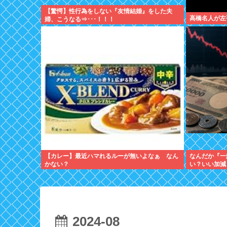
【驚愕】性行為をしない『友情結婚』をした夫
高橋名人が左
婦、こうなる⇒･･･！！！
【カレー】最近ハマれるルーが無いよなぁ なん
なんだか『一
かない？
い？いい加減
休む時代は終
2024-08