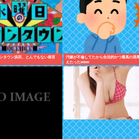
ンタウン浜田、とんでもない発言
汚嫁が不倫してたから合法的かつ最高の屈
えたったwww