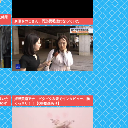
た結果
奈須きのこさん、円形脱毛症になっていた…
書いた
姫野美南アナ ピタピタ衣装でインタビュー、胸
）恥ず
くっきり！！【GIF動画あり】