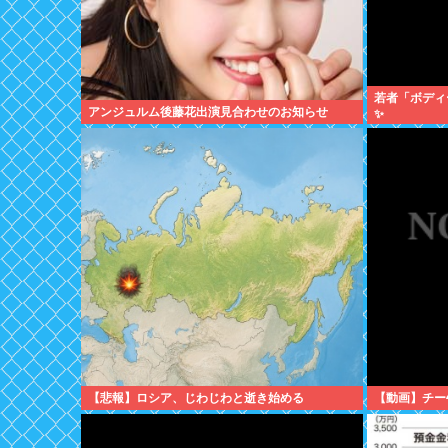
若者「ボディ
アンジュルム後藤花出演見合わせのお知らせ
✨
【悲報】ロシア、じわじわと逝き始める
【動画】チー