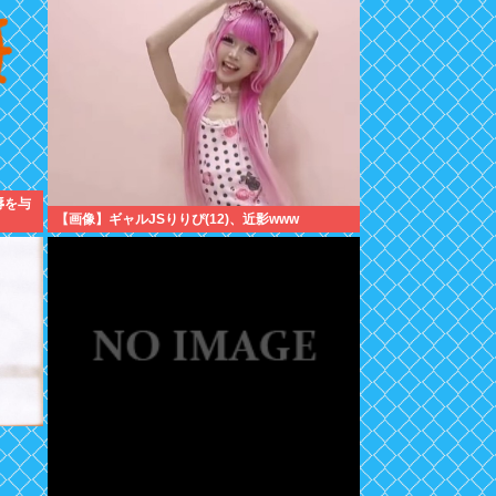
辱を与
【画像】ギャルJSりりぴ(12)、近影www