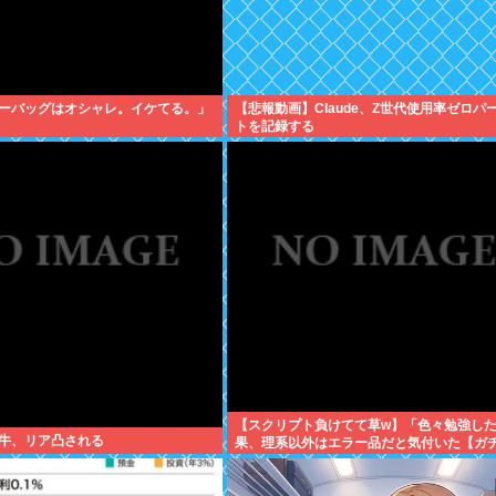
ーバッグはオシャレ。イケてる。」
【悲報動画】Claude、Z世代使用率ゼロパ
トを記録する
【スクリプト負けてて草w】「色々勉強し
牛、リア凸される
果、理系以外はエラー品だと気付いた【ガ
について、もっと具体的に話そうか