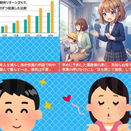
本人を減らし海外投資の利益でBIや
早めに予約した通路側の席に、見知らぬ母
遊んで暮らすべき。移民は不要」
車掌の呼びかけにも「目を閉じて無視」し
られました。無理やり奪われた席は、結局“
たもん勝ち”になっ...