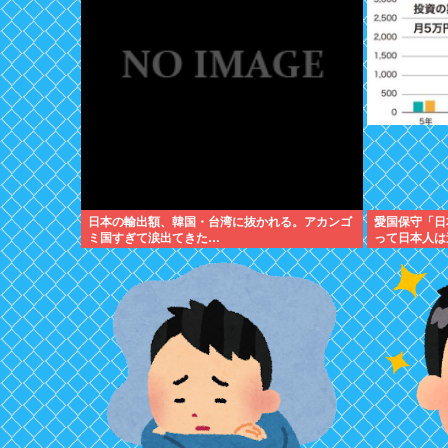
日本の輸出額、韓国・台湾に抜かれる。アカンゴ
愛国保守「日
ミ国すぎて涙出てきた…
って日本人は