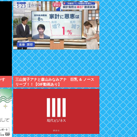
かす
三山賀子アナと森山みなみアナ 巨乳 ＆ ノース
リーブ！！【GIF動画あり】