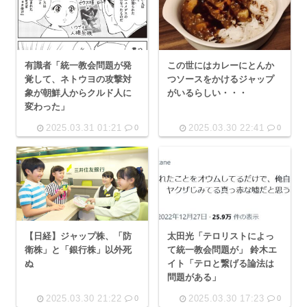
有識者「統一教会問題が発
この世にはカレーにとんか
覚して、ネトウヨの攻撃対
つソースをかけるジャップ
象が朝鮮人からクルド人に
がいるらしい・・・
変わった」
2025.03.31 01:21
2025.03.30 22:41
0
0
【日経】ジャップ株、「防
太田光「テロリストによっ
衛株」と「銀行株」以外死
て統一教会問題が」 鈴木エ
ぬ
イト「テロと繋げる論法は
問題がある」
2025.03.30 21:22
2025.03.30 17:23
0
0