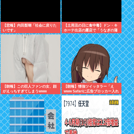
【悲報】内田梨瑚「社会に戻りた
【土用丑の日に食中毒】ドン・キ
いです」
ホーテ出店の露店で「うなぎの蒲
焼」食べ14人が発熱や下痢
【朗報】この巨人ファンの女、顔
【朗報】情強ツイッタラー「え
がえっちすぎてしまうwww
www Safariに広告ブロッカー入れ
たらyoutube premium要らんや
ん。笑」