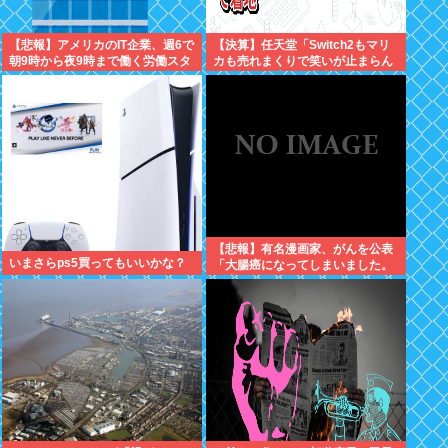
【悲報】アメリカのIT企業、週6で
【決算】任天堂「Switch2もマリ
朝9時から夜9時まで働く労働スタ
カも売れまくりで笑いが止まらん
イルが流行り始める
どすえ！」連結経常利益は前年同
期比2.2倍の2061億円に
【悲報】有名漫画家、がんを公表
いまさらps5買ってもいいかな？
「大腸癌になってしまいました。
肝臓に転移も見られてステージ4
です」