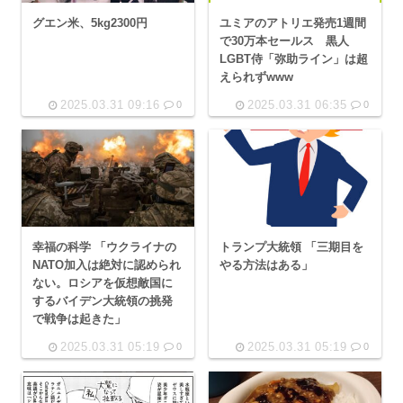
グエン米、5kg2300円
ユミアのアトリエ発売1週間
で30万本セールス 黒人
LGBT侍「弥助ライン」は超
えられずwww
2025.03.31 09:16
2025.03.31 06:35
0
0
幸福の科学 「ウクライナの
トランプ大統領 「三期目を
NATO加入は絶対に認められ
やる方法はある」
ない。ロシアを仮想敵国に
するバイデン大統領の挑発
で戦争は起きた」
2025.03.31 05:19
2025.03.31 05:19
0
0