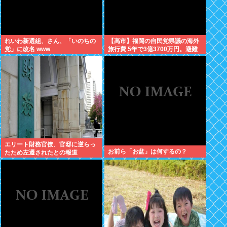
れいわ新選組、さん、「いのちの
【高市】福岡の自民党県議の海外
党」に改名 www
旅行費 5年で3億3700万円。避難
所で使えるテント 1個2万円。
エリート財務官僚、官邸に逆らっ
お前ら「お盆」は何するの？
たため左遷されたとの報道