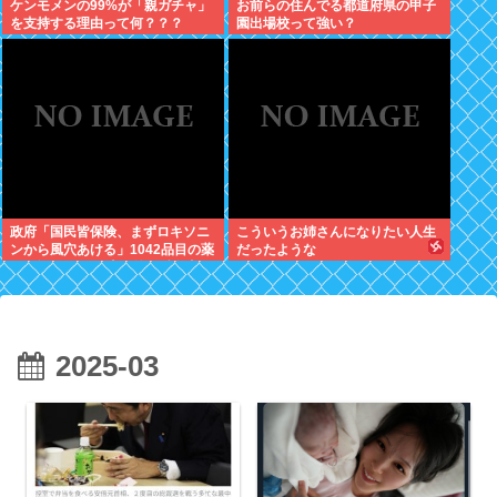
ケンモメンの99%が「親ガチャ」
お前らの住んでる都道府県の甲子
を支持する理由って何？？？
園出場校って強い？
政府「国民皆保険、まずロキソニ
こういうお姉さんになりたい人生
ンから風穴あける」1042品目の薬
だったような
価4分の1を保険適用外で財布直
撃、2027年3月開始
2025-03