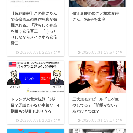
【超絶朗報】この期に及ん
保守界隈の姫こと橋本琴絵
で安倍晋三の新作写真が発
さん、第6子を出産
掘される。「汚らしく弁当
を喰う安倍晋三」「うっと
りしながらメイクする安倍
晋三」
2025.03.31 22:37
2025.03.31 19:57
0
0
トランプ永世大統領「3期
三大ホモアピール「ヒゲ生
目？冗談じゃない本気だ 4
やしてる」「前髪がない」
期目も5期目もありうる」
あとひとつは？
2025.03.31 19:17
2025.03.31 19:17
0
0