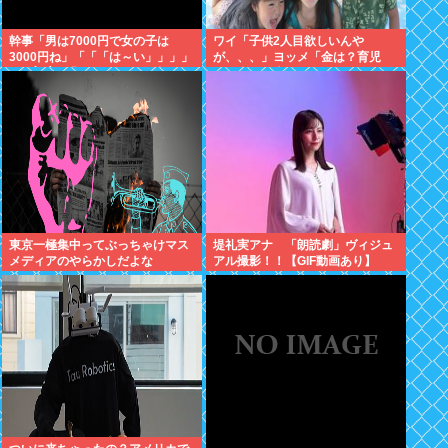
幹事「男は7000円で女の子は
ワイ「子供2人目欲しいんや
3000円ね」「「「は～い」」」」
が、、、」ヨッメ「金は？育児
（ヽ´ん`）「あ？ ちょっと待て
は？私の仕事は？キャリアは？」
よ」
東京一極集中ってぶっちゃけマス
堤礼実アナ 「朗読劇」ヴィジュ
メディアのやらかしだよな
アル撮影！！【GIF動画あり】