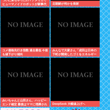
ついに来ちゃったの？アメリカで
北朝鮮が何かを発射
ヒューマノイドロボットが家事代
行サービスを開始
コメ価格先行き指数 過去最低 今後
みんなで大家さん「成田は日本の
も値下がり傾向
下町が開発したゴミをエネルギー
に変える技術と核融合発電を使う
のでエコで高い資産価値があり利
益が出る
みいちゃんと山田さん、ハッピー
DeepSeek 大幅値上げへ
エンド確定 最後はママに埋葬され
る