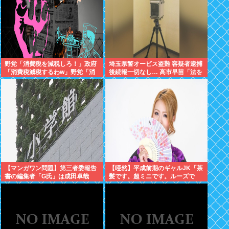
野党「消費税を減税しろ！」政府
埼玉県警オービス盗難 容疑者逮捕
「消費税減税するわw」野党「消
後続報一切なし… 高市早苗「法を
費税を減税するな！」
尊重わよ
【マンガワン問題】第三者委報告
【唖然】平成前期のギャルJK「茶
書の編集者「G氏」は成田卓哉
髪です。超ミニです。ルーズで
氏...Xで謝罪
す。下着はテカテカか豹柄です」
⇒！！！