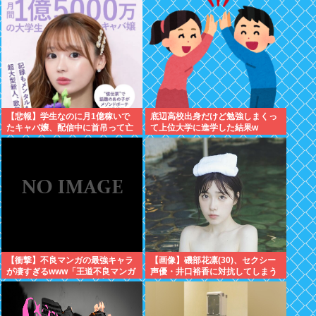
【悲報】学生なのに月1億稼いで
底辺高校出身だけど勉強しまくっ
たキャバ嬢、配信中に首吊って亡
て上位大学に進学した結果w
くなる
【衝撃】不良マンガの最強キャラ
【画像】磯部花凛(30)、セクシー
が凄すぎるwww「王道不良マンガ
声優・井口裕香に対抗してしまう
の最強キャラTier表」完成す
www
る！！この最強キャラは…