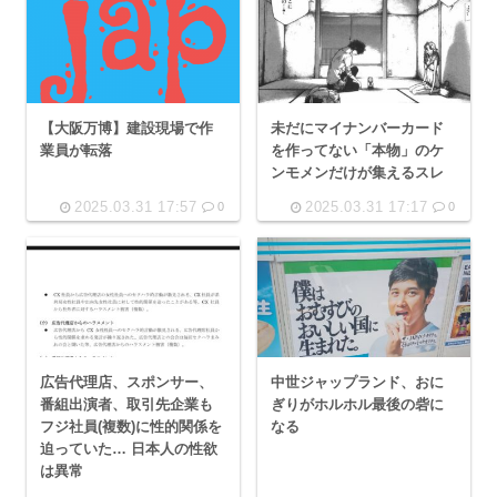
【大阪万博】建設現場で作
未だにマイナンバーカード
業員が転落
を作ってない「本物」のケ
ンモメンだけが集えるスレ
2025.03.31 17:57
2025.03.31 17:17
0
0
広告代理店、スポンサー、
中世ジャップランド、おに
番組出演者、取引先企業も
ぎりがホルホル最後の砦に
フジ社員(複数)に性的関係を
なる
迫っていた… 日本人の性欲
は異常