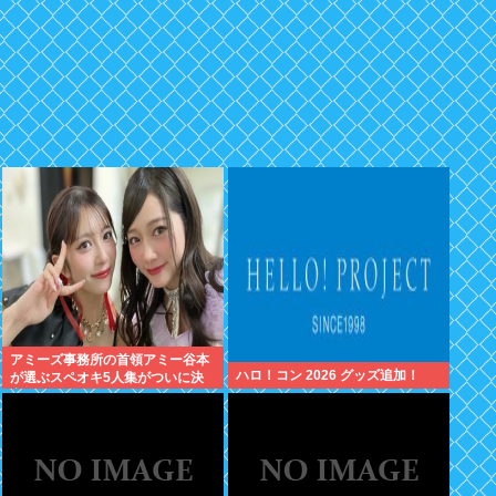
アミーズ事務所の首領アミー谷本
ハロ！コン 2026 グッズ追加！
が選ぶスペオキ5人集がついに決
定してしまう