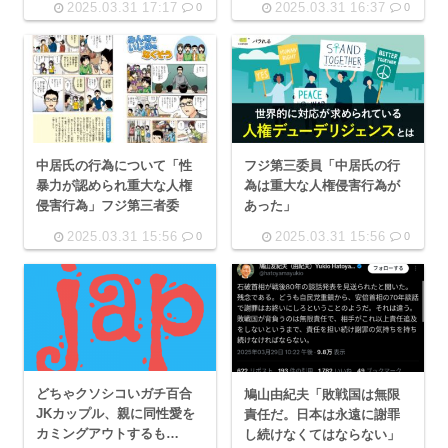
2025.03.31 17:17
2025.03.31 16:37
0
0
中居氏の行為について「性
フジ第三委員「中居氏の行
暴力が認められ重大な人権
為は重大な人権侵害行為が
侵害行為」フジ第三者委
あった」
2025.03.31 15:56
2025.03.31 15:56
0
0
どちゃクソシコいガチ百合
鳩山由紀夫「敗戦国は無限
JKカップル、親に同性愛を
責任だ。日本は永遠に謝罪
カミングアウトするも…
し続けなくてはならない」