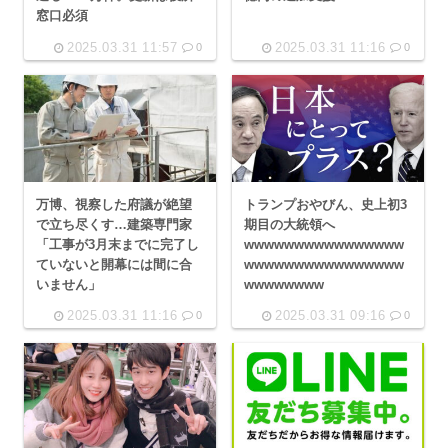
窓口必須
2025.03.31 11:57
2025.03.31 11:16
0
0
万博、視察した府議が絶望
トランプおやびん、史上初3
で立ち尽くす…建築専門家
期目の大統領へ
「工事が3月末までに完了し
wwwwwwwwwwwwwwww
ていないと開幕には間に合
wwwwwwwwwwwwwwww
いません」
wwwwwwww
2025.03.31 11:16
2025.03.31 09:16
0
0