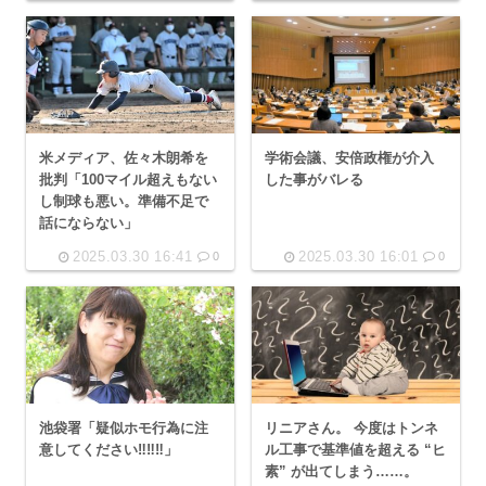
米メディア、佐々木朗希を
学術会議、安倍政権が介入
批判「100マイル超えもない
した事がバレる
し制球も悪い。準備不足で
話にならない」
2025.03.30 16:41
2025.03.30 16:01
0
0
池袋署「疑似ホモ行為に注
リニアさん。 今度はトンネ
意してください‼‼‼」
ル工事で基準値を超える “ヒ
素” が出てしまう……。