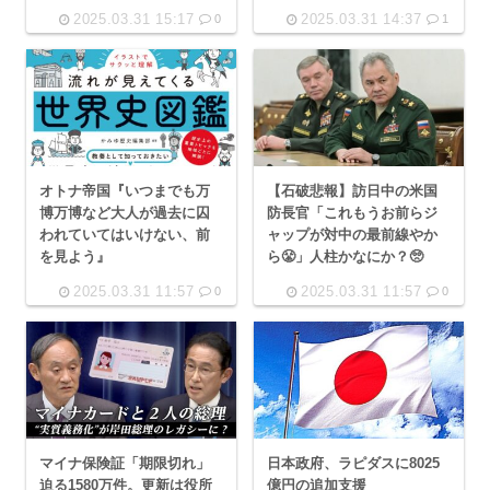
2025.03.31 15:17
2025.03.31 14:37
0
1
オトナ帝国『いつまでも万
【石破悲報】訪日中の米国
博万博など大人が過去に囚
防長官「これもうお前らジ
われていてはいけない、前
ャップが対中の最前線やか
を見よう』
ら😤」人柱かなにか？🥺
2025.03.31 11:57
2025.03.31 11:57
0
0
マイナ保険証「期限切れ」
日本政府、ラピダスに8025
迫る1580万件。更新は役所
億円の追加支援