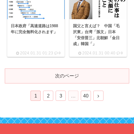
日本政府「高速道路は1988
国父と言えば？ 中国「毛
年に完全無料化されます」
沢東」台湾「孫文」日本
「安倍晋三」北朝鮮「金日
成」韓国「」
2024.01.31 01:23
2024.01.31 00:40
0
0
次のページ
次
1
2
3
…
40
へ