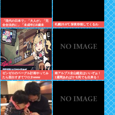
「現代の日本で」「大人が」「完
札幌20.6℃ 深夜徘徊してくるわ
全合法的に」「未成年(18歳未
満)」と性行為をする方法ってある
の？
ゼンゼロのベーグル計画やってみ
南アルプス全山縦走はいいぞぉ！
たら面白すぎてワロタwww
1週間あればケモ民でも出来る！
お盆休みにやってみなイカ？