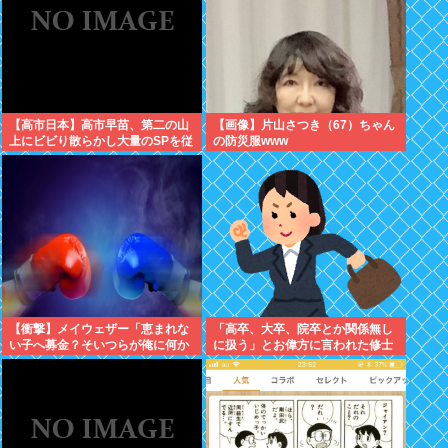
【高市日本】高市早苗、第二の山
【画像】片山さつき（67）ちゃん
上にビビり散らかし大量のSPを従
の防災服www
え演説台にも全面防弾ガラスを設
置
【衝撃】メイウェザー「恵まれな
「高卒、大卒、院卒とか関係無し
い子へ募金？そいつらが俺に何か
に扱う」とお偉方に言われた修士
してくれたのか・・・・・・？」
卒の女の子が...
⇒！！！