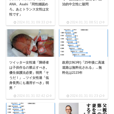
ANA、Asahi「同性婚認め
治的中立性に疑問
ろ。あとトランス女性は女
性です」
2024.01.31 09:33
2024.01.31 08:51
0
0
ツイッター女性達「障碍者
政府(1963年)「25年後に高速
は子供作るの禁止すべき。
道路は無料化される」→無
優生保護法必要」弱男「そ
料化は2115年
うだ！」→ツイ女性達「低
身長男にも適用すべき」弱
男「
2024.01.31 02:42
2024.01.31 01:23
0
0