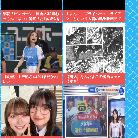
早朝「ピンポーン」田舎の38歳お
すまん、「プライベート・ライア
っさん「はい」警察「お前のPCを
ン」とかいう大昔の戦争映画見て
調べる」全米行方不明・被児童搾
みたら最初の30分で地獄なんだ
取センターからの通報により児
が…これずっと続く感じ？
ホ゜画像を発見、逮捕
【朗報】上戸彩さん(40)まだかわ
【描込】なんだよこの漫画ｗｗｗ
いい
【注意】