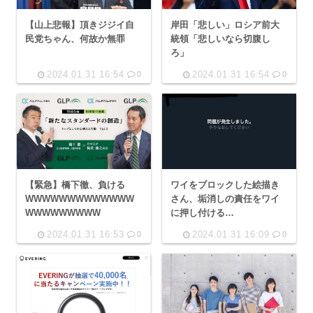
【山上悲報】頂きジジイ自
岸田「悲しい」ロシア前大
民党ちゃん、何故か無罪
統領「悲しいなら切腹し
ろ」
2024.01.31 16:54
2024.01.31 16:54
0
0
【緊急】橋下徹、負ける
ワイをブロックした絵描き
WWWWWWWWWWWWW
さん、垢消しの責任をワイ
WWWWWWWWW
に押し付ける…
2024.01.31 16:53
2024.01.31 16:09
0
0