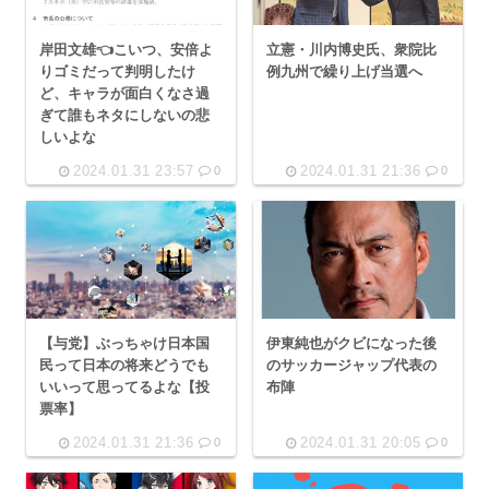
岸田文雄👈こいつ、安倍よ
立憲・川内博史氏、衆院比
りゴミだって判明したけ
例九州で繰り上げ当選へ
ど、キャラが面白くなさ過
ぎて誰もネタにしないの悲
しいよな
2024.01.31 23:57
2024.01.31 21:36
0
0
【与党】ぶっちゃけ日本国
伊東純也がクビになった後
民って日本の将来どうでも
のサッカージャップ代表の
いいって思ってるよな【投
布陣
票率】
2024.01.31 21:36
2024.01.31 20:05
0
0