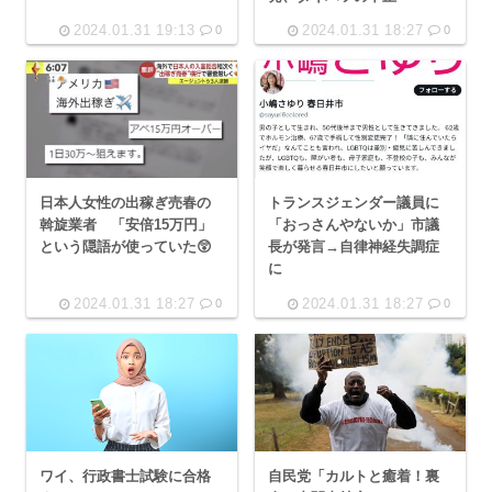
2024.01.31 19:13
2024.01.31 18:27
0
0
日本人女性の出稼ぎ売春の
トランスジェンダー議員に
斡旋業者 「安倍15万円」
「おっさんやないか」市議
という隠語が使っていた😲
長が発言→自律神経失調症
に
2024.01.31 18:27
2024.01.31 18:27
0
0
ワイ、行政書士試験に合格
自民党「カルトと癒着！裏