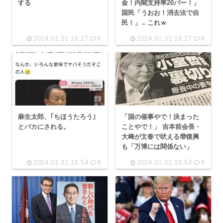
する
金！内閣支持率20パー！」
国民「うおお！消去法で自
民！」←これｗ
2024.01.31 18:27
2024.01.31 18:27
0
0
麻生太郎、｢ちほうたろう｣
「国の催事やで！決まった
とバカにされる。
ことやで！」 吉本前会長・
大﨑が文春で吠える🤓復興
も「万博には関係ない」
2024.01.31 16:54
2024.01.31 16:54
0
0