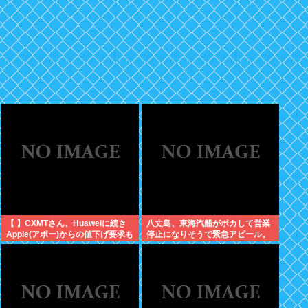
【 】CXMTさん、Huaweiに続き
八丈島、東海汽船がポカして営業
Apple(アポー)からの値下げ要求も
停止になりそうで緊急アピール。
拒否！！！半導体バボー継続
生活物資が届かなくなるかも。ア
へ！！！
シタバ以外に食うものがねえ