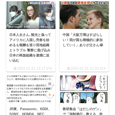
日本人女さん､観光と偽って
中国「大阪万博はすばらし
アメリカに入国し売春を始
い！我が国も積極的に参加
めるも報酬を巡り現地組織
していく」ありが父さん😭
とトラブル 警察に逃げ込み
日本の斡旋組織を逮捕に追
い込む
2024.01.31 13:17
2024.01.31 11:03
0
0
JR東、Panasonic、KDDI、
教研集会「はだしのゲン」
SONY、HONDA、NEC、
で「強制連行」教える、政