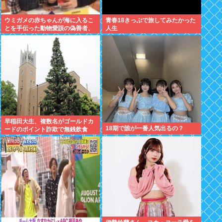
ウミガメの赤ちゃんが海に入るこ
青春18きっぷで旅してみたかった
とを手伝った動物愛誤の偽善者、
人生
最悪の結末を迎える
早稲田大生、複数名がゴールドカ
18期で誰が一番人気出るの？
ードのポイント詐欺で無銭飲食