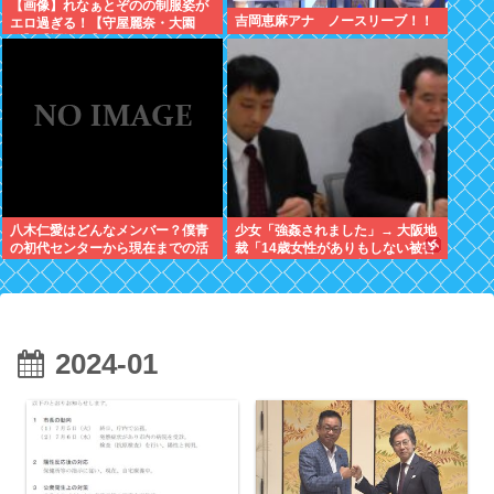
【画像】れなぁとぞのの制服姿が
吉岡恵麻アナ ノースリーブ！！
エロ過ぎる！【守屋麗奈・大園
玲】【櫻坂46】
八木仁愛はどんなメンバー？僕青
少女「強姦されました」→ 大阪地
の初代センターから現在までの活
裁「14歳女性がありもしない被害
動を紹介
をでっちあげるとは考えにくい」
→懲役12年→元少女「嘘でした
w」
2024-01