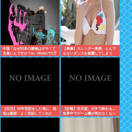
中国「なぜ日本の建物はダサくて
【画像】スレンダー美脚、とんで
古臭いんですか？w」Weiboで1万
もないダンスを披露してしまう
いいね
www
【生活】30年世話をした母に、祖
【訃報】任天堂、ガチで終わる…
母は最期「よく世話してくれた
世界中でゲーム機が売れなくなっ
ね。ずっと嫌いだったのが残念だ
てしまった模様
よ」と言って死んだ