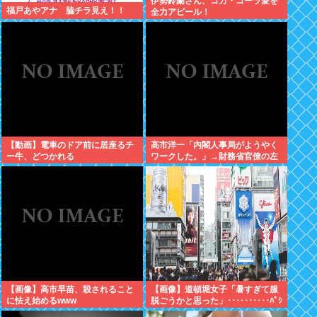
伊勢鈴蘭さん、コカ・コーラ愛を
福戸あやアナ 脇チラ見え！！
全力アピール！
【動画】電車のドア前に居座るチ
高市洋一「内閣人事局がようやく
ー牛、どつかれる
ワークした。」→財務省官僚の左
遷記事を喜んでポスト
【画像】高市早苗、殺されること
【画像】道頓堀女子「暑すぎて服
に怯え始めるwww
脱ごうかと思った」･･････････ﾊﾟｼ
ｬｯ！！