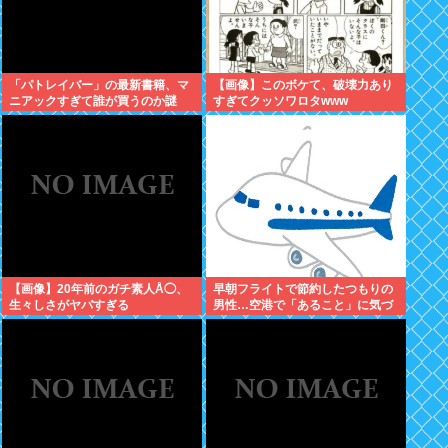
「パトレイバー」の最新書籍、マ
【画像】このボケて、破壊力あり
ニアックすぎて誰が買うのか謎
すぎてクッソワロタwww
【画像】20年前のガチ素人Å◯、
早朝フライトで節約したつもりの
生々しさがヤバすぎる
男性…空港で「あること」に気づ
いてしまう