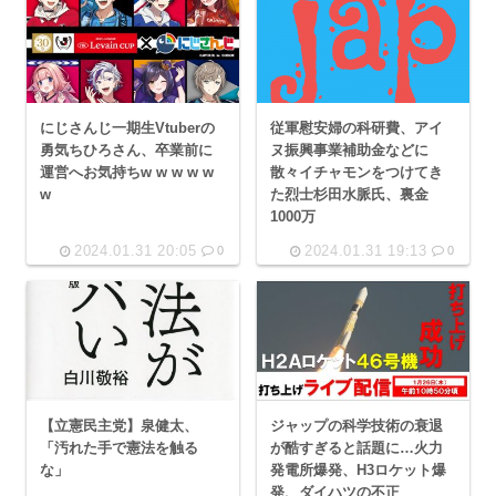
従軍慰安婦の科研費、アイ
にじさんじ一期生Vtuberの
ヌ振興事業補助金などに
勇気ちひろさん、卒業前に
散々イチャモンをつけてき
運営へお気持ちw w w w w
た烈士杉田水脈氏、裏金
w
1000万
2024.01.31 20:05
2024.01.31 19:13
0
0
【立憲民主党】泉健太、
ジャップの科学技術の衰退
「汚れた手で憲法を触る
が酷すぎると話題に…火力
な」
発電所爆発、H3ロケット爆
発、ダイハツの不正