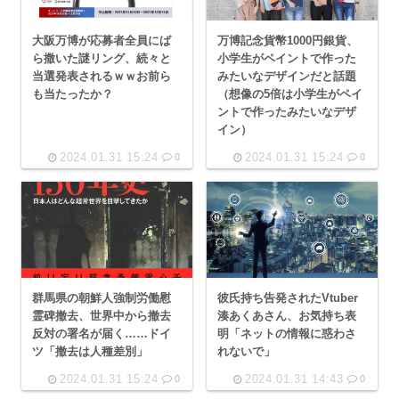
大阪万博が応募者全員にば
万博記念貨幣1000円銀貨、
ら撒いた謎リング、続々と
小学生がペイントで作った
当選発表されるｗｗお前ら
みたいなデザインだと話題
も当たったか？
（想像の5倍は小学生がペイ
ントで作ったみたいなデザ
イン）
2024.01.31 15:24
2024.01.31 15:24
0
0
群馬県の朝鮮人強制労働慰
彼氏持ち告発されたVtuber
霊碑撤去、世界中から撤去
湊あくあさん、お気持ち表
反対の署名が届く……ドイ
明「ネットの情報に惑わさ
ツ「撤去は人種差別」
れないで」
2024.01.31 15:24
2024.01.31 14:43
0
0