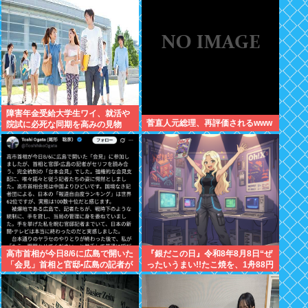
うものなの？
障害年金受給大学生ワイ、就活や
菅直人元総理、再評価されるwww
院試に必死な同期を高みの見物
www
高市首相が今日8/6に広島で開いた
『銀だこの日』令和8年8月8日“ぜ
「会見」首相と官邸•広島の記者が
ったいうまい!!たこ焼を、1舟88円
セリフを読み合う演劇だった
（税込）で販売へ