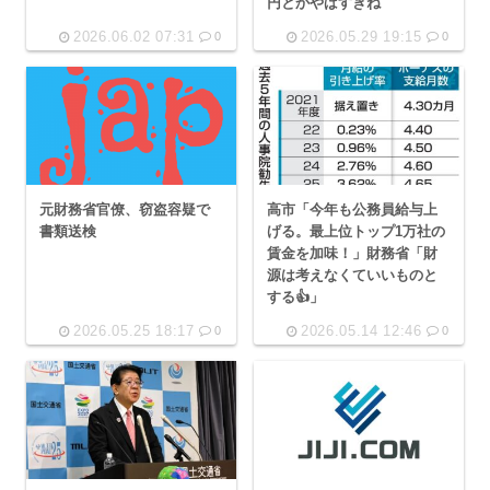
円とかやばすぎね
2026.06.02 07:31
2026.05.29 19:15
0
0
元財務省官僚、窃盗容疑で
高市「今年も公務員給与上
書類送検
げる。最上位トップ1万社の
賃金を加味！」財務省「財
源は考えなくていいものと
する👍」
2026.05.25 18:17
2026.05.14 12:46
0
0