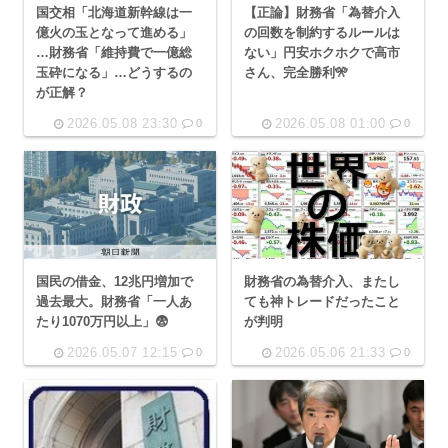
国交相「北海道新幹線は一
【正論】財務省「為替介入
億火の玉となって進める」
の回数を制約するルールは
…財務省「維持費で一億総
ない」円安ホクホクで高市
玉砕になる」…どうするの
さん、完全勝利🎌
が正解？
2026.05.08 23:30
2026.05.08 01:00
0
0
国民の借金、12兆円増加で
財務省の為替介入、またし
過去最大。財務省「一人あ
ても神トレードだったこと
たり1070万円以上」😨
が判明
2026.05.07 12:15
2026.05.06 21:33
0
0