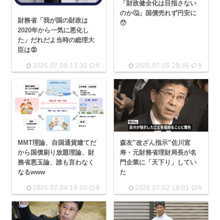
「財政健全化は目指さない
のか🤔」国債売れず円安に
財務省「我が国の財政は
😯
2020年から一気に悪化し
た」だれだよ当時の総理大
臣は😡
2026.07.09 13:30
2026.07.05 20:46
0
0
MMT理論、自国通貨建てだ
森友”改ざん指示”佐川宣
から国債刷り放題理論、財
寿・元財務省理財局長が名
務省悪玉論、誰も言わなく
門企業に「天下り」してい
なるwww
た
2026.07.04 19:00
2026.07.02 18:01
0
0