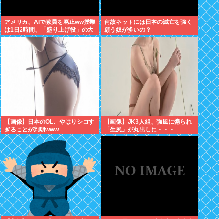
アメリカ、AIで教員を廃止ww授業
何故ネットには日本の滅亡を強く
は1日2時間、「盛り上げ役」の大
願う奴が多いの？
人が褒めてやる気を伸ばし学力大
幅アップ
【画像】日本のOL、やはりシコす
【画像】JK3人組、強風に煽られ
ぎることが判明www
「生尻」が丸出しに・・・