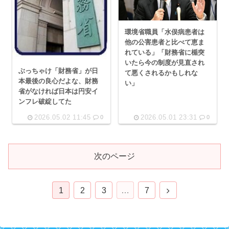
環境省職員「水俣病患者は
他の公害患者と比べて恵ま
れている」「財務省に楯突
いたら今の制度が見直され
ぶっちゃけ「財務省」が日
て悪くされるかもしれな
本最後の良心だよな、財務
い」
省がなければ日本は円安イ
ンフレ破綻してた
2026.05.02 11:45
2026.05.01 23:31
0
0
次のページ
次
1
2
3
…
7
へ