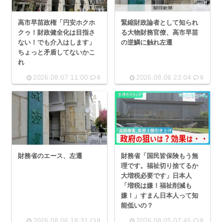
高市早苗政権「円安ホクホ
緊縮財政論者として知られ
クゥ！財政健全化は目指さ
る大物財務官僚、高市早苗
ない！でも介入はします」
の逆鱗に触れ左遷
ちょっと矛盾してないかこ
れ
2026.08.07 11:00
2026.08.06 23:04
0
0
財務省のエース、左遷
財務省「国民皆保険もう無
理です。福祉切り捨てるか
大増税必要です」日本人
「増税は嫌！福祉削減も
嫌！」すまん日本人って知
能低いの？
2026.08.06 18:31
2026.08.05 07:45
0
0