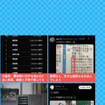
大阪府、愛知県にGDPを抜かれ3
新聞さん、壮大な縦読みを仕込ん
位に転落。維新と万博で潤ってる
でしまう
はずじゃ…