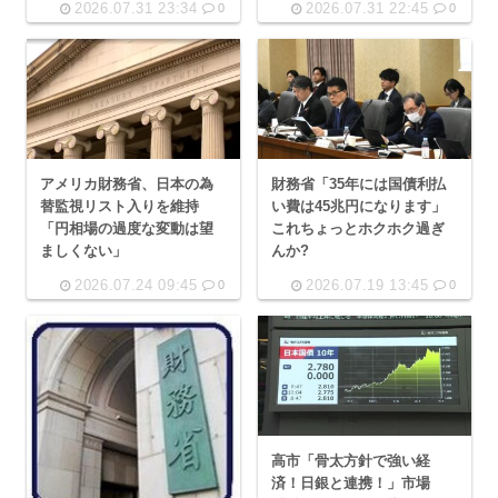
2026.07.31 23:34
2026.07.31 22:45
0
0
アメリカ財務省、日本の為
財務省「35年には国債利払
替監視リスト入りを維持
い費は45兆円になります」
「円相場の過度な変動は望
これちょっとホクホク過ぎ
ましくない」
んか?
2026.07.24 09:45
2026.07.19 13:45
0
0
高市「骨太方針で強い経
済！日銀と連携！」市場