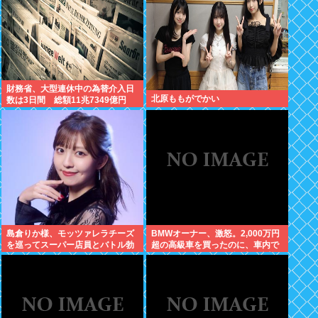
財務省、大型連休中の為替介入日
北原ももがでかい
数は3日間 総額11兆7349億円
島倉りか様、モッツァレラチーズ
BMWオーナー、激怒。2,000万円
を巡ってスーパー店員とバトル勃
超の高級車を買ったのに、車内で
発ｗｗｗ
スパイダーマンCMの視聴を強制
されてしまう。