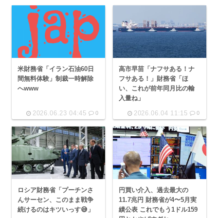
米財務省「イラン石油60日
高市早苗「ナフサある！ナ
間無料体験」制裁一時解除
フサある！」財務省「ほ
へwww
い、これが前年同月比の輸
入量ね」
2026.06.23 04:45
2026.06.04 11:15
0
0
ロシア財務省「プーチンさ
円買い介入、過去最大の
んサーセン、このまま戦争
11.7兆円 財務省が4〜5月実
続けるのはキツいっす😅」
績公表 これでもう1ドル159