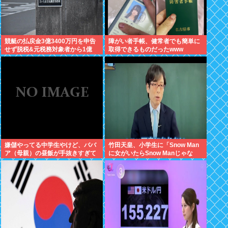
競艇の払戻金3億3400万円を申告
障がい者手帳、健常者でも簡単に
せず脱税&元税務対象者から1億
取得できるものだったwww
5000万円騙し取ったZ世代税務署
員を懲戒免職
嫌儲やってる中学生やけど、ババ
竹田天皇、小学生に「Snow Man
ア（母親）の昼飯が手抜きすぎて
に女がいたらSnow Manじゃな
キレそう
い」で男系天皇を熱弁www