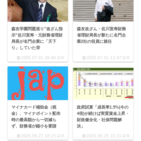
森友学園問題巡り”改ざん指
森友改ざん・佐川宣寿財務
示”佐川宣寿・元財務省理財
省理財局長が新たに名門企
局長が名門企業に「天下
業2社の役員に就任
り」していた😲
2026.07.01 20:46
2026.07.01 12:47
0
0
マイナカード補助金（税
政府試算「成長率1.9%(今の
金）、マイナポイント配布
4倍)が続けば実質賃金上昇・
時の最高額から一切減ら
財政健全化・社保問題解
ず、財務省が縮小を要請
決」
2026.06.27 18:15
2026.06.25 10:31
0
0