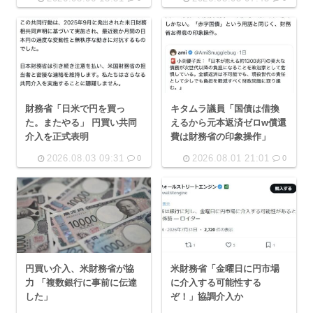
財務省「日米で円を買っ
キタムラ議員「国債は借換
た。またやる」 円買い共同
えるから元本返済ゼロw償還
介入を正式表明
費は財務省の印象操作」
2026.08.03 09:31
2026.08.01 21:01
0
0
円買い介入、米財務省が協
米財務省「金曜日に円市場
力 「複数銀行に事前に伝達
に介入する可能性する
した」
ぞ！」協調介入か