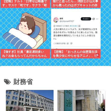
【悲報】ナルト「口寄せは蝦蟇で
猫だと思ったら… 消防士が山火事
す」サスケ「蛇です」サクラ「蛞
から救ったのはボブキャットの赤
蝓です」ワイ「うおおお！！」
ちゃん！
【強すぎ】社員「最近遅刻多い
【悲報】「おっさんの自堕落生活
ね？お金もらってんだからちゃん
を美少女にやらせるアニメ」、増
として」バイトワイ「遅刻分はも
えすぎてフェミにバレるwww
らってないです」
財務省