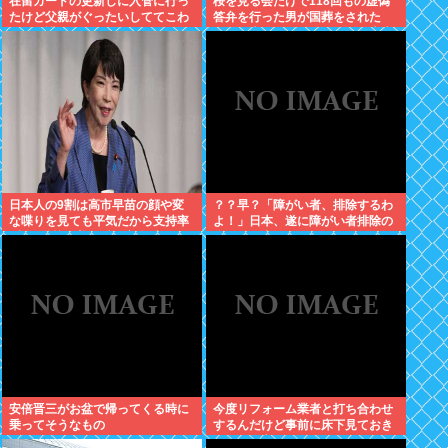
在留カードの更新しに入管に行っ
桜を見る会だけで118回もの虚偽
たけど父親がぐったいしててこわ
答弁を行った男が国葬をされた
い要介護3
国、日本。果たしてこの国に未来
はあるのか？
日本人の9割は高市早苗の顔や変
？？早？「障がい者、排除するわ
な喋りを見ても平気だから支持率
よ！」日本、遂に障がい者排除の
9割。学校の美術科と音楽科はし
為に動き出す。
っかりして！
安倍晋三がお盆で帰ってくる時に
今度リフォーム業者と打ち合わせ
乗ってそうなもの
するんだけど事前に床下見ておき
たいって言われたんだけどそうい