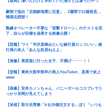
【競馬】凄いんだけど求めていた凄さとは違ったやつ
豪雨で流出「北朝鮮地雷に注意」、2週間で12個発見…
韓国北西部！
熟練オペレーター不要な「迎撃ドローン」のテストを完
了…自らが目標を追尾する映像公開！
【悲報】ワイ「半沢直樹みたいな銀行員カッコいい」銀
行員の友人「あんな奴居ねえよ」
【画像】美容室に行った女子、不満げ･･････！！
【悲報】東科大医学部卒の美人YouTuber、直美で炎上
www
【画像】安井カノンちゃん、バニーガールコスプレでう
っかり谷間が見えてしまう
【呆然】取引先専務「Aを20個注文する」ぼく「いつも