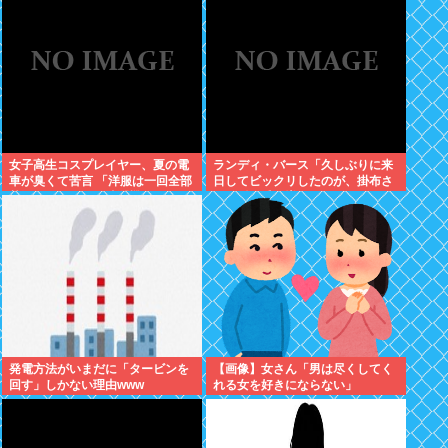
る？」取専「あってる」⇒結果！
女子高生コスプレイヤー、夏の電
ランディ・バース「久しぶりに来
車が臭くて苦言 「洋服は一回全部
日してビックリしたのが、掛布さ
熱湯につけよう！洗濯機はキッチ
んの髪の毛が増えていた。岡田さ
ンハイター薄めた水で一回まわそ
んは髪の毛がなくなってた」
う！」
発電方法がいまだに「タービンを
【画像】女さん「男は尽くしてく
回す」しかない理由www
れる女を好きにならない」