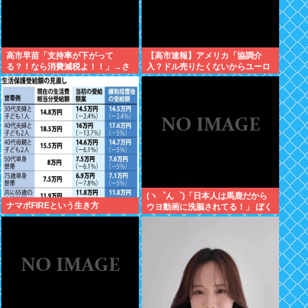
高市早苗「支持率が下がって
【高市速報】アメリカ「協調介
る？！なら消費減税よ！！」→さ
入？ドル売りたくないからユーロ
らに下落
売るわ」EU激怒www
(ヽ゜ん゜)「日本人は馬鹿だから
ナマポFIREという生き方
ウヨ動画に洗脳されてる！」 ぼく
「じゃあサヨ動画で逆に洗脳すれ
ばええやん」 (ヽ´ん`)「…」