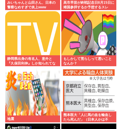
みいちゃんと山田さん、日本の
高市早苗が終戦記念日8月15日に
警察なめすぎで炎上www
靖国参拝するか予想するスレ
静岡県出身の有名人、意外と
もしかして荒らしって悪いこと
『久保田利伸』しか知られてな
なんか？
い
熊本医大「人に馬の血を輸血し
地震
たら死んだ」（日本人かは不
明）