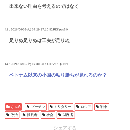
出来ない理由を考えるのではなく
42 : 2026/06/02(火) 07:29:17.10
ID:RDKpcs7i0
足りぬ足りぬは工夫が足りぬ
44 : 2026/06/02(火) 07:30:28.14
ID:ZaKQiCwN0
ベトナム以来の小国の粘り勝ちが見れるのか？
なんG
プーチン
ミリタリー
ロシア
戦争
政治
独裁者
社会
財務省
シェアする