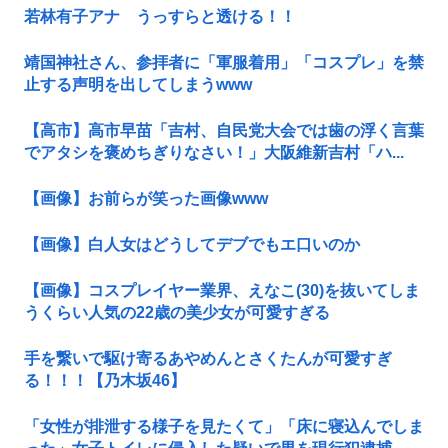
若林有子アナ うっすらと透ける！！
靖国神社さん、参拝者に「軍服着用」「コスプレ」を禁
止する声明を出してしまうwww
【高市】高市早苗「吉村、自民党大会では歯の浮く言葉
でアタシを褒めちぎりなさい！」大阪維新吉村「ハ...
【画像】お前らが笑った画像www
【画像】白人女はどうしてデブでもエ口いのか
【画像】コスプレイヤー業界、えなこ(30)を抜いてしま
うくらい人気の22歳の美少女が可愛すぎる
手を繋いで駆け寄るあやめんとさくたんが可愛すぎ
る！！！【乃木坂46】
「女性が排泄する様子を見たくて」「床に寝込んでしま