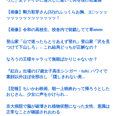
った」女子トイレに侵入した疑いで男を現行犯逮捕
【画像】剛力彩芽さん(32)のふっくらお胸、エ□ッッッ
ッッッッッッッッッッッッ！
【画像】令和の高校生、校舎内で前戯してて草www
登山家「山で迷ったらとりあえず登れ」登山家「沢を見
つけて下山しろ」←これ結局どっちが正解なの？
なろうの王様キャラって無能ばかりじゃないか？
『紅白』出場の17歳女子高生シンガー・tuki. ハワイで
素顔以外ほぼ全部出し 「隠しきれない美...
【悲報】ちいかわ映画、朝一上映終わって帰ろうとした
おじさん、少女に声をかけられ…
京大病院で脳が破壊され植物状態になった女性、意識は
正常なことが確認されおわる