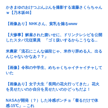
かきまゆのおけつぶんぶんを撮影する遠藤さくらちゃん
ｗ【乃木坂46】
【画像あり】NHKさん、貧乳を煽るwww
【大惨事】解雇された腹いせに、ドリンクレシピを公開
したスタバ元従業員 「ゴミ扱いするからこうなる...
米農家「流石にこんな値段じゃ、米作り辞める人、出る
んじゃないかなあ？？」
【画像】令和の中学生、めちゃくちゃイチャイチャして
いた
【画像あり】女子大生「長岡の花火行ってきた」 花火
を見せたいのか自分を見せたいのかどっちだよ！
NASAが開発（？）した冷感ポンチョ「着るだけで体
感-15℃」←これ