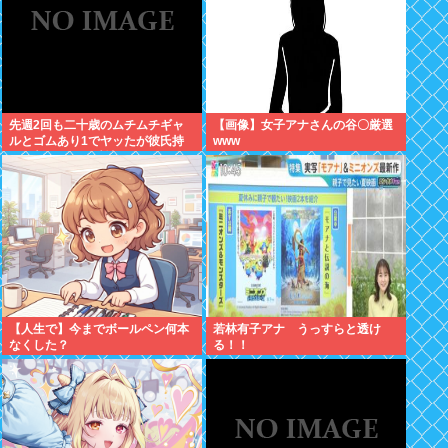
先週2回も二十歳のムチムチギャ
【画像】女子アナさんの谷〇厳選
ルとゴムあり1でヤッたが彼氏持
www
ちと判明して脳破壊されとる
【人生で】今までボールペン何本
若林有子アナ うっすらと透け
なくした？
る！！