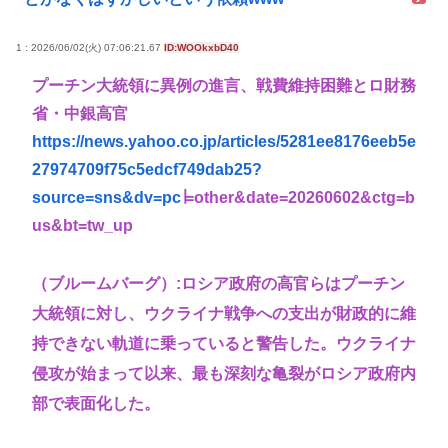
1 : 2026/06/02(火) 07:06:21.67
ID:WOOkxbD40
プーチン大統領に異例の進言、戦費維持困難とロ財務
省・中銀高官
https://news.yahoo.co.jp/articles/5281ee8176eeb5e
27974709f75c5edcf749dab25?
source=sns&dv=pc
∣=other&date=20260602&ctg=b
us&bt=tw_up
（ブルームバーグ）:ロシア政府の高官らはプーチン
大統領に対し、ウクライナ戦争への支出が財政的に維
持できない軌道に乗っていると警告した。ウクライナ
侵攻が始まって以来、最も深刻な亀裂がロシア政府内
部で表面化した。