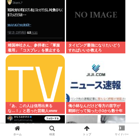
靖国神社さん、参拝者に「軍服
タイピング最強になりたいどう
着用」「コスプレ」を禁止する
すればいいか教えろ
声明を出してしまうwww
「あ、この人は信用出来る
俺小林なんだけど母方の苗字が
な…！」と思った芸能人www
鞘師だって知った小3から数十年
毎日悔しくて泣いてる
ホーム
検索
トップ
サイドバー