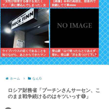
「女性が排泄する様子を見たく
【画像】令和の高校生、校舎内で
て」「床に寝込んでしまった」女
前戯してて草www
子トイレに侵入した疑いで男を現
行犯逮捕
ライブハウスの近くであることを
登山家「山で迷ったらとりあえず
知りながら、あとからできたマン
登れ」登山家「沢を見つけて下山
ションに入居した日本人、ライブ
しろ」←これ結局どっちが正解な
ハウスがうるさいとクレーム
の？
ホーム
なんG
ロシア財務省「プーチンさんサーセン、こ
のまま戦争続けるのはキツいっす😅」