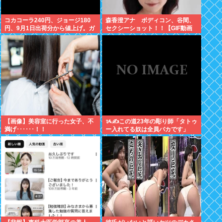
コカコーラ240円、ジョージ180
森香澄アナ ボディコン、谷間、
円、9月1日出荷分から値上げ。ガ
セクシーショット！！【GIF動画
ソリンより高いとか意味不明すぎ
あり】
る
【画像】美容室に行った女子、不
ᝰ✍この道23年の彫り師「タトゥ
満げ･･････！！
ー入れてる奴は全員バカです」