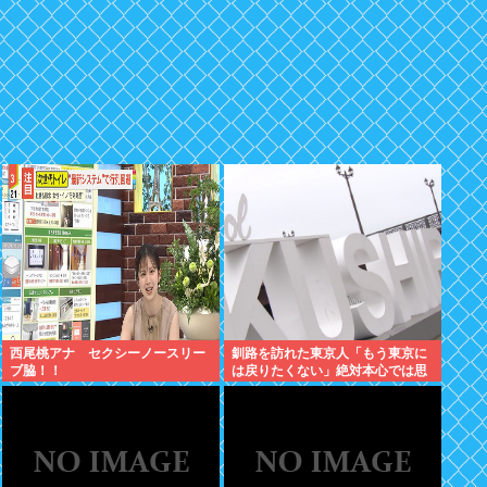
西尾桃アナ セクシーノースリー
釧路を訪れた東京人「もう東京に
ブ脇！！
は戻りたくない」絶対本心では思
ってないよな