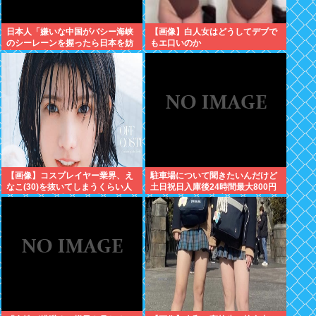
日本人「嫌いな中国がバシー海峡
【画像】白人女はどうしてデブで
のシーレーンを握ったら日本を妨
もエ口いのか
害するに違いない、だから台湾支
援だムキー」つまりそういうこと
でしょ
【画像】コスプレイヤー業界、え
駐車場について聞きたいんだけど
なこ(30)を抜いてしまうくらい人
土日祝日入庫後24時間最大800円
気の22歳の美少女が可愛すぎる
って日曜いれて出庫日が平日の場
合料金どうなるの