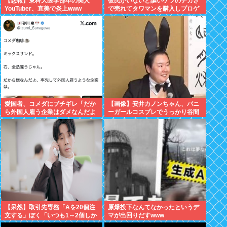
【悲報】東科大医学部卒の美人
彼氏がいないと謳いケツのデカさ
YouTuber、直美で炎上www
で売れてタワマンを購入しプロゲ
ーマーと結婚したグラドル、息子
が「自閉スペクトラム症」と診断
され泣く
愛国者、コメダにブチギレ「だか
【画像】安井カノンちゃん、バニ
ら外国人雇う企業はダメなんだよ
ーガールコスプレでうっかり谷間
」
が見えてしまう
【呆然】取引先専務「Aを20個注
原爆投下なんてなかったというデ
文する」ぼく「いつも1～2個しか
マが出回りだすwww
使わないけど本当に20であって