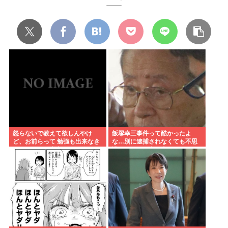
怒らないで教えて欲しんやけ
飯塚幸三事件って酷かったよ
ど、お前らって 勉強も出来なき
な…別に逮捕されなくても不思
ゃスポーツも出来ない 面白くも
議は無いのに上級上級叩かれま
なければ顔も悪い クラスの5軍
くってさ
だったよね？