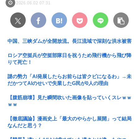
2026.06.02 07:31
中国、三峡ダムが全開放流。長江流域で深刻な洪水被害
ロシア空挺兵が空挺部隊日を祝うため飛行機から飛び降
りて死亡！
謎の勢力「AI発展したらお前らは皆クビになるわ」→未
だかつてAIのせいで失業したG民が0人の理由
【腹筋崩壊】見た瞬間吹いた画像を貼っていくスレｗｗ
ｗｗ
【徹底議論】漫画史上「最大のやらかし展開」って結局
なんだと思う？