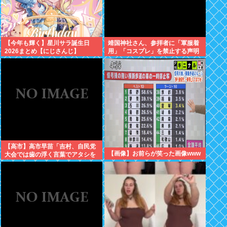
【今年も輝く】星川サラ誕生日
靖国神社さん、参拝者に「軍服着
2026まとめ【にじさんじ】
用」「コスプレ」を禁止する声明
を出してしまうwww
【高市】高市早苗「吉村、自民党
【画像】お前らが笑った画像www
大会では歯の浮く言葉でアタシを
褒めちぎりなさい！」大阪維新吉
村「ハハ…」