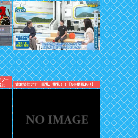
ドプー
古旗笑佳アナ 巨乳、横乳！！【GIF動画あり】
題に