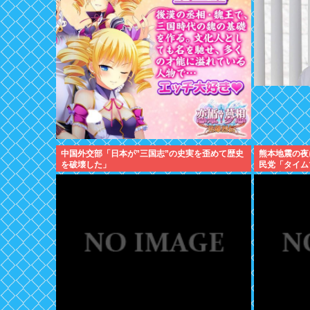
中国外交部「日本が”三国志”の史実を歪めて歴史
熊本地震の夜
を破壊した」
民党「タイム
て中止したい