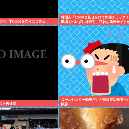
韓国人「Excelと見せかけて株価チェック
遂に480円で自分を売りはじめる…
職場でバレずに株取引、巧妙な偽装サイト
に
コールセンター勤務だけど毎日客に怒鳴ら
リスト教徒部
限界