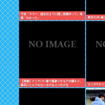
子供「ママー、誕生日までに隠し部屋作って」母
東京のJK,
親「わかった」
【画像】クソヤバい服で墓参りするアホ陽キャ、
エッヂ✝️キ
墓石にとんでもないものをぶっかける