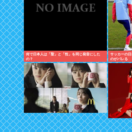
何で日本人は「聖」と「性」を同じ発音にした
サッカーの日
の？
のがバレる