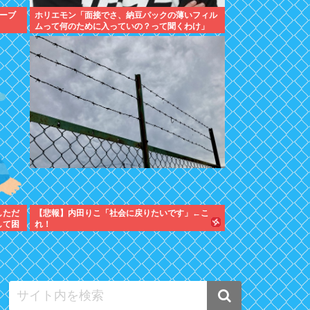
ーブ
ホリエモン「面接でさ、納豆パックの薄いフィル
ムって何のために入っていの？って聞くわけ」
しただ
【悲報】内田りこ「社会に戻りたいです」←こ
して困
れ！