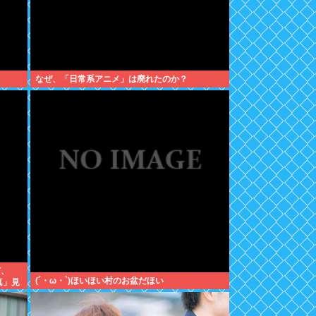
なぜ、「日常系アニメ」は廃れたのか？
ど、
(´・ω・`)ほいほい村のお盆だほい
真」見