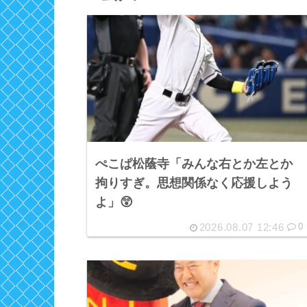
ぺこぱ松蔭寺「みんな右とか左とか
拘りすぎ。思想関係なく応援しよう
よ」😲
2026.08.07 12:46
0