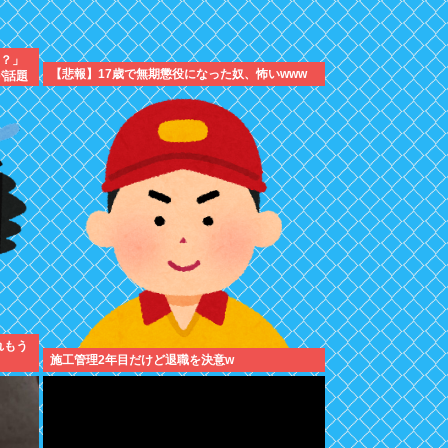
！？」
【悲報】17歳で無期懲役になった奴、怖いwww
が話題
れもう
施工管理2年目だけど退職を決意w