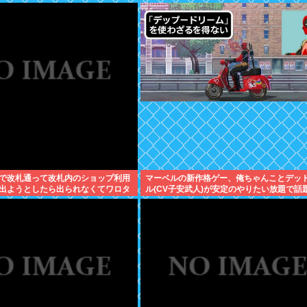
で改札通って改札内のショップ利用
マーベルの新作格ゲー、俺ちゃんことデッ
出ようとしたら出られなくてワロタ
ル(CV子安武人)が安定のやりたい放題で話