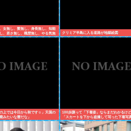
、女無し、髪無し、身長無し、知能
クリミア半島に入る道路が地獄絵図
し、若さ無し、職歴無し、やる気無
の上では今日から秋です☺」天国の
100歩譲って「下着姿」ならまだわかるけ
鹿みたいな暦だな」
「スカートを下から盗撮して写った下着写
て何が楽しいんだ？