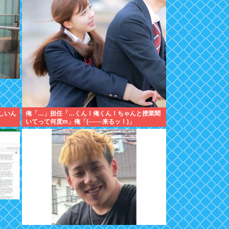
しいん
俺「…」担任「…くん！俺くん！ちゃんと授業聞
いてって何度m」俺「(───来るッ！)」