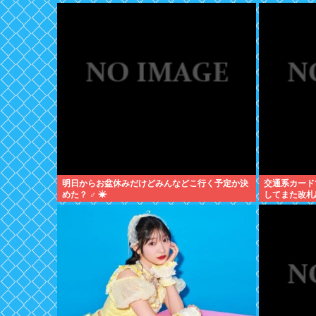
明日からお盆休みだけどみんなどこ行く予定か決
交通系カード
めた？ ‍♂ ☀
してまた改札