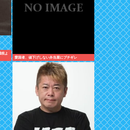
減税よ
愛国者、値下げしない弁当屋にブチギレ