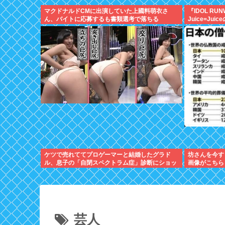
マクドナルドCMに出演していた上國料萌衣さ
『IDOL RUN
ん、バイトに応募するも書類選考で落ちる
Juice=Jui
ケツで売れててプロゲーマーと結婚したグラド
坊さんを今す
ル、息子の「自閉スペクトラム症」診断にショッ
画像がこちら
クで泣く
芸人