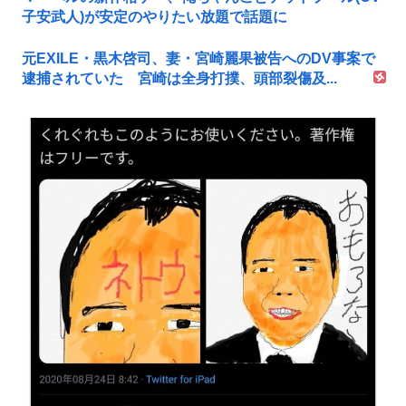
子安武人)が安定のやりたい放題で話題に
元EXILE・黒木啓司、妻・宮崎麗果被告へのDV事案で
逮捕されていた 宮崎は全身打撲、頭部裂傷及...