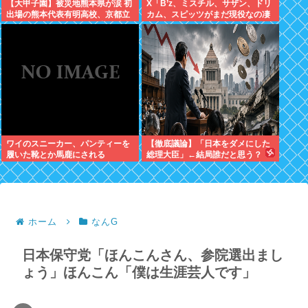
【大甲子園】被災地熊本県が涙 初
X「B’z、ミスチル、サザン、ドリ
出場の熊本代表有明高校、京都立
カム、スピッツがまだ現役なの凄
命館に9回裏2アウトから逆転勝利
いよな。今の歌手が30年後にやれ
てるだろうか？」
ワイのスニーカー、パンティーを
【徹底議論】「日本をダメにした
履いた靴とか馬鹿にされる
総理大臣」←結局誰だと思う？
ホーム
なんG
日本保守党「ほんこんさん、参院選出まし
ょう」ほんこん「僕は生涯芸人です」