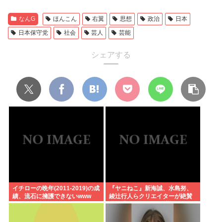
なんG
ほんこん
右翼
思想
政治
日本
日本保守党
社会
芸人
芸能
シェアする
イチローの晩年(2011-2019)の成
『ヤニねこ』新海誠、水島努、
績、流石に擁護できないwww
綾辻行人らクリエイターが絶賛
過激描写はBPOでも議論に