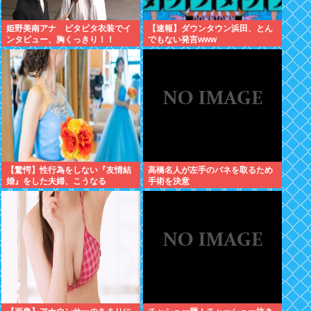
姫野美南アナ ピタピタ衣装でイ
【速報】ダウンタウン浜田、とん
ンタビュー、胸くっきり！！
でもない発言www
【GIF動画あり】
【驚愕】性行為をしない『友情結
高橋名人が左手のバネを取るため
婚』をした夫婦、こうなる
手術を決意
⇒･･･！！！