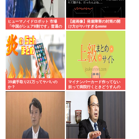
ヒューマノイドロボット 市場
【超画像】発達障害の封筒の開
「中国がシェア8割です」普通の
け方がヤバすぎるwww
日本人怒りのフェイクニュース
認定へ…
39歳手取り21万ってヤバいの
マイナンバーカード作ってない
か？
奴って病院行くときどうすんの