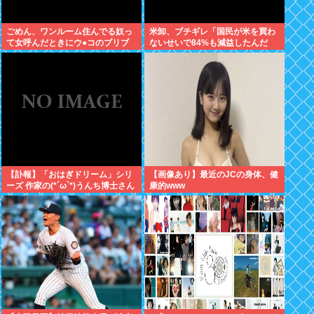
ごめん、ワンルーム住んでる奴っ
米卸、ブチギレ「国民が米を買わ
て女呼んだときにウ●コのブリブ
ないせいで84%も減益したんだ
リ音どうしてんの？？
が？」
【訃報】「おはぎドリーム」シリ
【画像あり】最近のJCの身体、健
ーズ 作家の(*´ω`*)うんち博士さん
康的www
死去 64歳