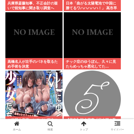
兵庫県斎藤知事、不正会計の疑
日本「曲がる太陽電池で中国に
いで前知事に聞き取り調査へ
勝てるワハハハハハ！」 高市早
苗「勝てる！ ガハハハハハ
ハ！」
高橋名人が左手のバネを取るた
チック症のゆうぽん、久々に見
め手術を決意
たらめっちゃ悪化してた…
エ口同人音声、ヒロイン死亡エ
【高市】戦史叢書「日本軍の熟
ンドがブームに
練パイロット消滅は事は有名だ
が整備員が消え稼働率が下がり
ホーム
検索
トップ
サイドバー