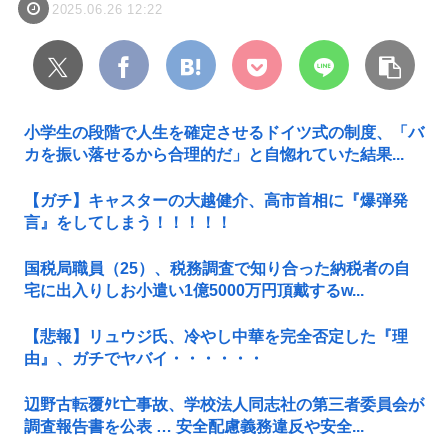
2025.06.26 12:22
小学生の段階で人生を確定させるドイツ式の制度、「バ
カを振い落せるから合理的だ」と自惚れていた結果...
【ガチ】キャスターの大越健介、高市首相に『爆弾発
言』をしてしまう！！！！！
国税局職員（25）、税務調査で知り合った納税者の自
宅に出入りしお小遣い1億5000万円頂戴するw...
【悲報】リュウジ氏、冷やし中華を完全否定した『理
由』、ガチでヤバイ・・・・・・
辺野古転覆ﾀﾋ亡事故、学校法人同志社の第三者委員会が
調査報告書を公表 … 安全配慮義務違反や安全...