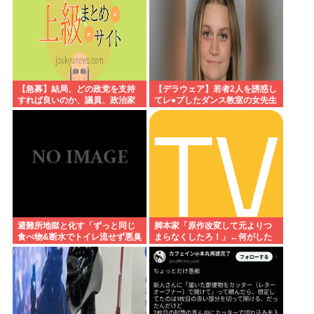
【急募】結局、どの政党を支持
【デラウェア】若者2人を誘惑し
すれば良いのか、議員、政治家
てレ●プしたダンス教室の女先生
は全員悪か
逮捕
避難所地獄と化す「ずっと同じ
脚本家「原作改変して元よりつ
食べ物&断水でトイレ流せず悪臭
まらなくしたろ！」←何がした
&床に直接就寝&コロナ感染」
いの？