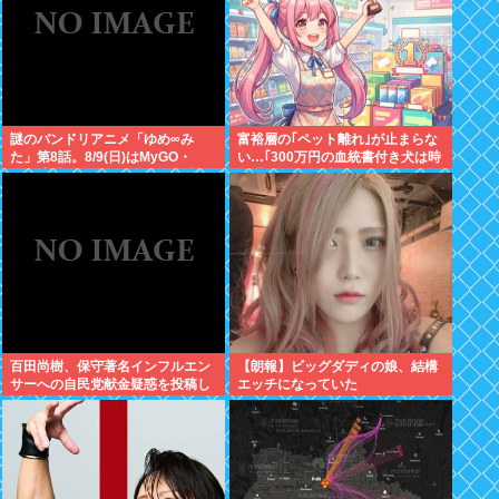
謎のバンドリアニメ「ゆめ∞み
富裕層の｢ペット離れ｣が止まらな
た」第8話。8/9(日)はMyGO・
い…｢300万円の血統書付き犬は時
RAS出演のLuckyFes’26を無料配
代遅れ｣という真のお金持ちが"向
信。AveMujica劇場情報もあるよ
かった先"
100万アツドリ
百田尚樹、保守著名インフルエン
【朗報】ビッグダディの娘、結構
サーへの自民党献金疑惑を投稿し
エッチになっていた
炎上