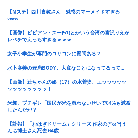
【Mステ】西川貴教さん 魅惑のマーメイドすぎる
www
【画像】ビビアン・スー(51)とかいう台湾の宮沢りえが
レベチでえっちすぎるｗｗｗ
女子小学生が専門のロリコンに質問ある？
水卜麻美の豊満BODY、大変なことになってるって...
【画像】辻ちゃんの娘（17）の水着姿、エッッッッッ
ッッッッッッッッ！
米卸、ブチギレ「国民が米を買わないせいで84%も減益
したんだが？」
【訃報】「おはぎドリーム」シリーズ 作家の(*´ω`*)う
んち博士さん死去 64歳