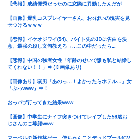
【悲報】成績優秀だったのに窓際に異動したんだが
【画像】爆乳コスプレイヤーさん、お○ぱいの現実を見
せつけるｗｗｗ
【恋報】イケオジワイ(54)、バイト先のJDに告白を決
意。最強の殺し文句教えろ→…この中だったら...
【悲報】中国の強者女性「年齢のせいで誰も私と結婚し
てくれない！！」⇒ (※画像あり)
【画像あり】弱男「あのっ…！よかったらホテル…」女
「ぷっwww」⇒！
おっパブ行ってきた結果www
【画像】中学生にナイフ突きつけてレイプした56歳お
じさんのご尊顔www
マーベルの新作格ゲー、俺ちゃんことデッドプール(CV