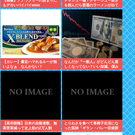
【画像】アナウンサーのあまりに
チャシュー麺！チャーシュー抜き
もデカいパイパイwww
を頼んだら普通のラーメンが出て
きたんだが、これっておかしくね
え？
【カレー】最近ハマれるルーが無
なんだか『一般人』がどんどん貧
いよなぁ なんかない？
しくなってない？いい加減、僕み
たいに副業したら？週に2日休む
時代は終わったんだよ
【高市朗報】日本の自殺者数、無
とりわさを食べて車椅子生活にな
茶苦茶減って史上初の2万人割
った医師「ギラン・バレー症候群
れ。無茶苦茶生きやすい国になっ
になって本当に絶望。死んだ方が