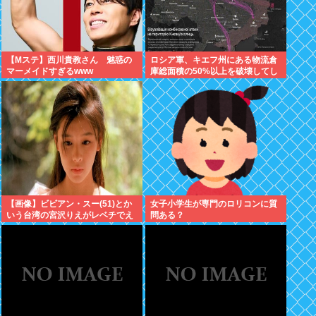
【Mステ】西川貴教さん 魅惑の
ロシア軍、キエフ州にある物流倉
マーメイドすぎるwww
庫総面積の50%以上を破壊してし
まう 日本のマスコミ「報道しませ
ん」
【画像】ビビアン・スー(51)とか
女子小学生が専門のロリコンに質
いう台湾の宮沢りえがレベチでえ
問ある？
っちすぎるｗｗｗ