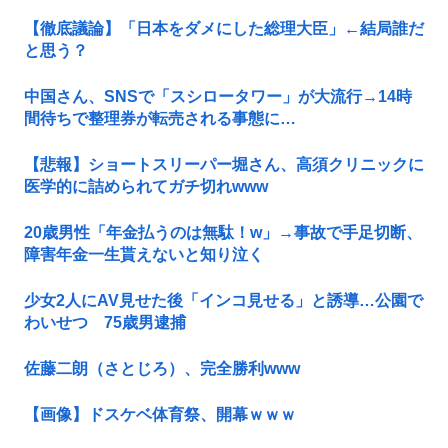
【徹底議論】「日本をダメにした総理大臣」←結局誰だ
と思う？
中国さん、SNSで「スシロータワー」が大流行→14時
間待ちで整理券が転売される事態に…
【悲報】ショートスリーパー堀さん、高須クリニックに
医学的に詰められてガチ切れwww
20歳男性「年金払うのは無駄！w」→事故で手足切断、
障害年金一生貰えないと知り泣く
少女2人にAV見せた後「インコ見せる」と誘導…公園で
わいせつ 75歳男逮捕
佐藤二朗（さとじろ）、完全勝利www
【画像】ドスケベ体育祭、開幕ｗｗｗ