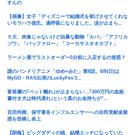
すんの
【画像】女子「ディズニーで結婚式を挙げさせてくれな
いモラハラ彼氏。過呼吸になりました。涙が止まら...
５大、肉食じゃないけど凶暴な動物「カバ」「アフリカ
ゾウ」「バッファロー」「コーカサスオオカブト」
ラーメン屋でラストオーダー5分前に入店するの迷惑？
謎のバンドリアニメ「ゆめ∞みた」第8話。8/9(日)は
MyGO・RAS出演のLuckyFes’2...
富裕層の｢ペット離れ｣が止まらない…｢300万円の血統
書付き犬は時代遅れ｣という真のお金持ちが"...
百田尚樹、保守著名インフルエンサーへの自民党献金疑
惑を投稿し炎上
【朗報】ビッグダディの娘、結構エッチになっていた