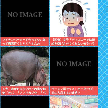
てる件www
良かったと思った」
マイナンバーカード作ってない奴
【画像】女子「ディズニーで結婚
って病院行くときどうすんの
式を挙げさせてくれないモラハラ
彼氏。過呼吸になりました。涙が
止まらない」
５大、肉食じゃないけど凶暴な動
ラーメン屋でラストオーダー5分
物「カバ」「アフリカゾウ」「バ
前に入店するの迷惑？
ッファロー」「コーカサスオオカ
ブト」