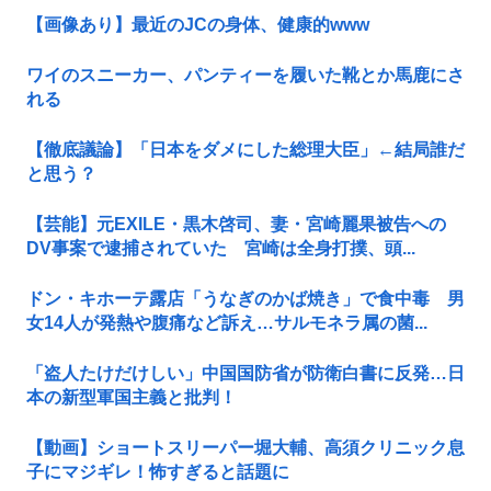
【画像あり】最近のJCの身体、健康的www
ワイのスニーカー、パンティーを履いた靴とか馬鹿にさ
れる
【徹底議論】「日本をダメにした総理大臣」←結局誰だ
と思う？
【芸能】元EXILE・黒木啓司、妻・宮崎麗果被告への
DV事案で逮捕されていた 宮崎は全身打撲、頭...
ドン・キホーテ露店「うなぎのかば焼き」で食中毒 男
女14人が発熱や腹痛など訴え…サルモネラ属の菌...
「盗人たけだけしい」中国国防省が防衛白書に反発…日
本の新型軍国主義と批判！
【動画】ショートスリーパー堀大輔、高須クリニック息
子にマジギレ！怖すぎると話題に