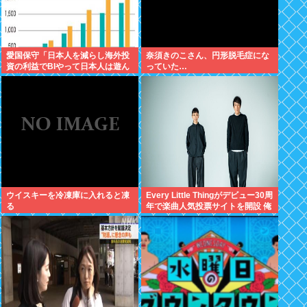
愛国保守「日本人を減らし海外投
奈須きのこさん、円形脱毛症にな
資の利益でBIやって日本人は遊ん
っていた…
で暮らすべき。移民は不要」
ウイスキーを冷凍庫に入れると凍
Every Little Thingがデビュー30周
る
年で楽曲人気投票サイトを開設 俺
はもちろんFace the Changeに入
れてきたぞ