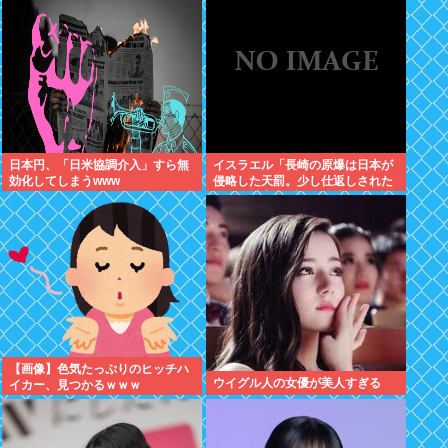
ルボーしたりしだした
日本円、「日米協調介入」すら無
イスラエル「長崎の原爆は日本が
効化してしまうwww
侵略した天罰。少し仕返しされた
だけで被害者ヅラ。追悼されるべ
きは侵略された中国や韓国の人々
だよ
【画像】色気たっぷりのヒッチハ
ウイグル人の女優が美人すぎる
イカー、見つかるｗｗｗ