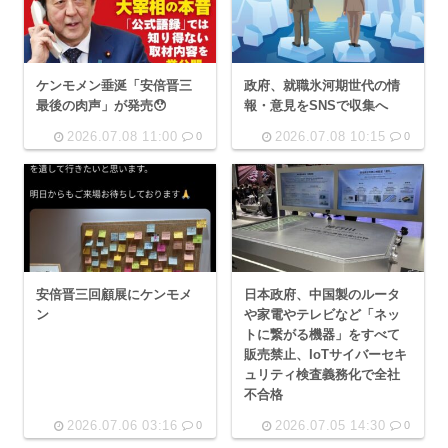
ケンモメン垂涎「安倍晋三
政府、就職氷河期世代の情
最後の肉声」が発売😯
報・意見をSNSで収集へ
2026.07.08 11:00
2026.07.08 10:15
0
0
安倍晋三回顧展にケンモメ
日本政府、中国製のルータ
ン
や家電やテレビなど「ネッ
トに繋がる機器」をすべて
販売禁止、IoTサイバーセキ
ュリティ検査義務化で全社
不合格
2026.07.06 03:16
2026.07.05 14:30
0
0