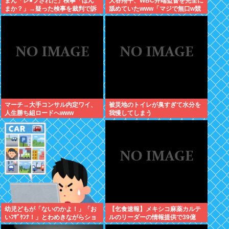
まん「レ●プされた」検事「ほん
大谷翔平、WBC井端監督を完全に
まか？」→疑った検事を裁判で訴
舐めていたwww「マジで無口w競
える
馬の話しかしないわ」と日本代表
は内部崩壊
マーチ→大手コンサル内定ワイ、
被災地のトイレが臭すぎて水分を
人生勝ち組ロードへwww
我慢してしまう
幼児どもが「ないのかよ！」「お
【乞食速報】メキシコ麻薬カルテ
いﾌｻﾞｹﾝﾅ！」とわめきながらショ
ルのリーダーの情報提供で39億
ーケースをドンドン叩いたり、エ
円！お前ら急げ！