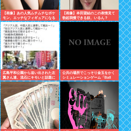
【画像】あの人気ムチムチなポケ
【画像】本田望結のこの表情見て
モン、エッチなフィギュアになる
勃起我慢できる奴、いるん？
広島平和公園から追い出された左
公共の場所でこっそり金玉をかく
翼さん達、流石にキモいと話題に
シミュレーションゲーム「Ball
Scratch Simulator」がSteamで
発表される