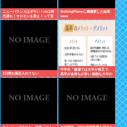
ニューバランスはダサい！onは時
NothingPhoneに機種変した結果
代遅れ！サロモンを買え！って言
www
われたから買ったんやが
中学生「嫌儲では大卒が貧乏で、
3日間お風呂入れてない
高卒が金持ちが多い 無能な大卒の
集まりw」エックスで一万いいね