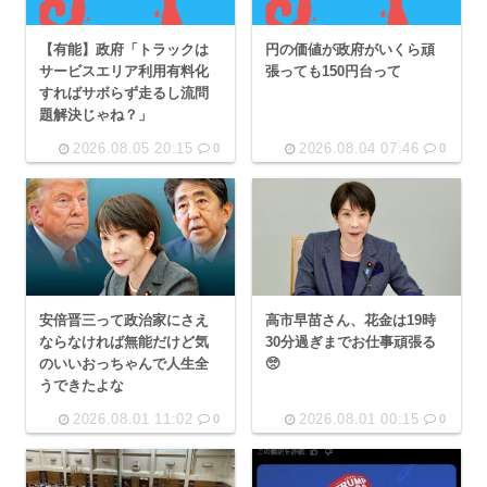
【有能】政府「トラックは
円の価値が政府がいくら頑
サービスエリア利用有料化
張っても150円台って
すればサボらず走るし流問
題解決じゃね？」
2026.08.05 20:15
2026.08.04 07:46
0
0
安倍晋三って政治家にさえ
高市早苗さん、花金は19時
ならなければ無能だけど気
30分過ぎまでお仕事頑張る
のいいおっちゃんで人生全
🥺
うできたよな
2026.08.01 11:02
2026.08.01 00:15
0
0