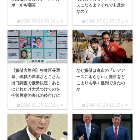
ポールも嘲笑
スになるよ？それでも反対
なの？
2026.07.02 19:01
2026.07.01 03:15
0
0
【嫌儲大勝利】杉並区長選
なぜ嫌儲は高市の「レアア
挙、現職の岸本さとこさん
ースに困らない」発言をど
出口調査で優勢決定！あと
こよりも早く批判できたの
はどれだけ大差つけてのを
か
今後民意の表れの後付けに
2026.06.28 21:01
2026.06.28 16:15
0
0