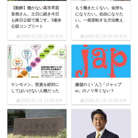
【動静】働かない高市早苗
もう働きたくない。金持ち
首相さん、土日に続き今日
になりたい。自由になりた
も終日公邸で過ごす。3連休
い。一発逆転する方法教え
公邸コンプリート
ろ
2026.07.20 22:45
2026.07.18 02:30
0
0
嫌儲の (ヽ´ん`)「ジャップ
ケンモメン、投資を絶対に
w」のノリ辛くない？
してはいけない人種だった
2026.07.16 13:00
2026.07.16 10:00
0
0