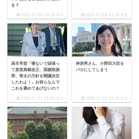
を？
2026.07.24 13:18
2026.07.24 11:00
0
0
高市早苗「寝ないで頑張っ
神房男さん、小野田大臣を
て皇室典範改正、国旗毀損
バカにしてしまう
罪、骨太の方針を閣議決定
したわよ！」お前らなんで
これを褒めてあげないの？
2026.07.21 19:01
2026.07.20 23:34
0
0