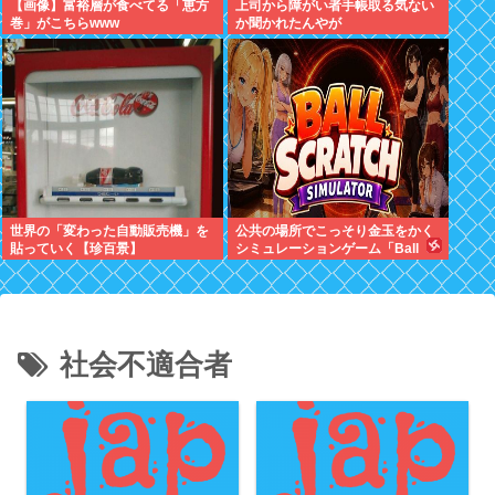
【画像】富裕層が食べてる「恵方
上司から障がい者手帳取る気ない
巻」がこちらwww
か聞かれたんやが
世界の「変わった自動販売機」を
公共の場所でこっそり金玉をかく
貼っていく【珍百景】
シミュレーションゲーム「Ball
Scratch Simulator」がSteamで
発表される
社会不適合者