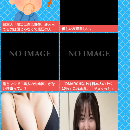
日本人「底辺は自己責任、終わっ
優しい友達欲しい。
てるのは国じゃなくて底辺の人
生」←これ
割とマジで「黒人の先進国」がな
「DMARCH以上は日本人の上位
い理由って…？
10%」これ正直、「ギョッっと」
するよなあ…職場でもMARCH同
以下の低学歴とかあんまり観ない