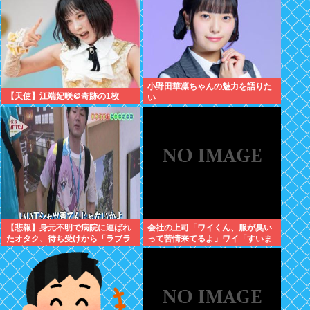
小野田華凛ちゃんの魅力を語りた
【天使】江端妃咲＠奇跡の1枚
い
【悲報】身元不明で病院に運ばれ
会社の上司「ワイくん、服が臭い
たオタク、待ち受けから「ラブラ
って苦情来てるよ」ワイ「すいま
イブ」と呼ばれるwww
せん」