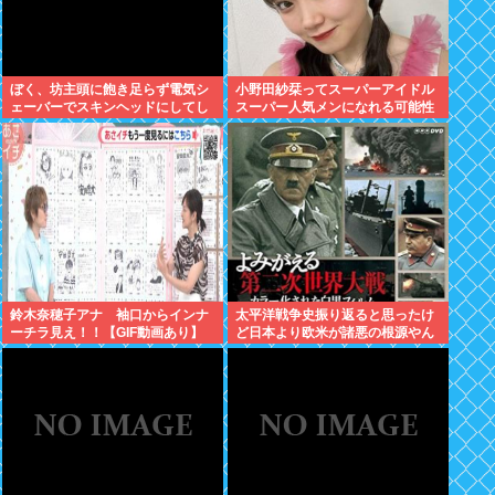
ぼく、坊主頭に飽き足らず電気シ
小野田紗栞ってスーパーアイドル
ェーバーでスキンヘッドにしてし
スーパー人気メンになれる可能性
まう
あったよな？
鈴木奈穂子アナ 袖口からインナ
太平洋戦争史振り返ると思ったけ
ーチラ見え！！【GIF動画あり】
ど日本より欧米が諸悪の根源やん