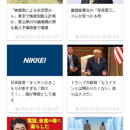
「物価高による生活苦か
嫌儲板最古の「安倍晋三」
ら」東京で無差別殺人計画
スレが見つかる🥺
か、富山県の53歳無職の男
を殺人予備容疑で逮捕
2026.07.14 07:15
2026.07.13 20:46
0
0
日本政府「オッサンひきこ
トランプ大統領「もうイラ
もりが多すぎる！助け
ンとは関わりたくない。奴
て！」←国が軍師として雇
らはクズだ」
え
2026.07.10 14:30
2026.07.08 23:31
0
0