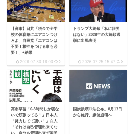
【高市】日共「税金で全学
トランプ大統領「私に限界
校の体育館にエアコンつけ
はない」2028年の大統領選
ろよ」自民党「エアコンは
挙に出馬表明
不要！根性をつける事も必
要！」⇨結果
2026.07.30 16:00
2026.07.25 15:47
0
0
高市早苗「0-3時間しか寝な
国旗損壊罪法公布。8月13日
いで頑張ってる！」日本人
から施行。嫌儲崩壊へ
「努力してて凄い！」白人
「それは自己管理出来てな
い。自分も管理出来ず国民