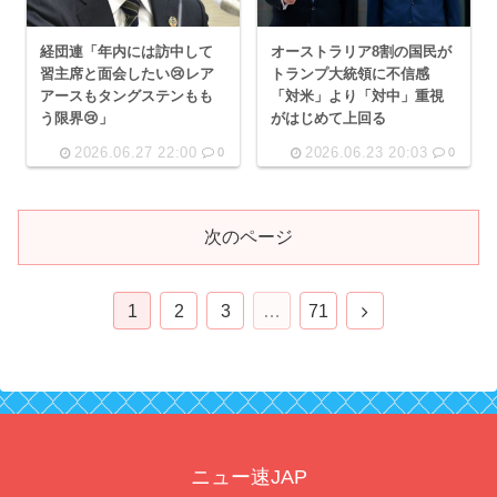
経団連「年内には訪中して
オーストラリア8割の国民が
習主席と面会したい😢レア
トランプ大統領に不信感
アースもタングステンもも
「対米」より「対中」重視
う限界😢」
がはじめて上回る
2026.06.27 22:00
2026.06.23 20:03
0
0
次のページ
次
1
2
3
…
71
へ
ニュー速JAP