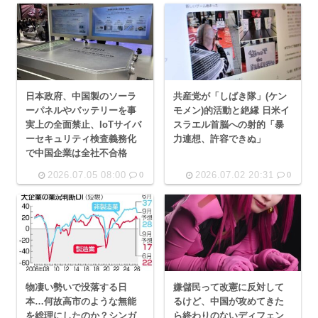
日本政府、中国製のソーラ
共産党が「しばき隊」(ケン
ーパネルやバッテリーを事
モメン)的活動と絶縁 日米イ
実上の全面禁止、IoTサイバ
スラエル首脳への射的「暴
ーセキュリティ検査義務化
力連想、許容できぬ」
で中国企業は全社不合格
2026.07.05 08:00
2026.07.02 20:31
0
0
物凄い勢いで没落する日
嫌儲民って改憲に反対して
本…何故高市のような無能
るけど、中国が攻めてきた
を総理にしたのか？シンガ
ら終わりのないディフェン