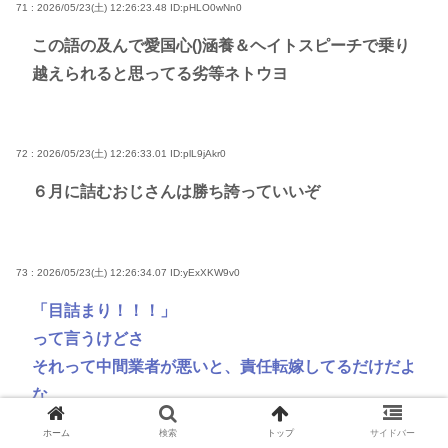
71 : 2026/05/23(土) 12:26:23.48
ID:pHLO0wNn0
この語の及んで愛国心()涵養＆ヘイトスピーチで乗り
越えられると思ってる劣等ネトウヨ
72 : 2026/05/23(土) 12:26:33.01
ID:plL9jAkr0
６月に詰むおじさんは勝ち誇っていいぞ
73 : 2026/05/23(土) 12:26:34.07
ID:yExXKW9v0
「目詰まり！！！」
って言うけどさ
それって中間業者が悪いと、責任転嫁してるだけだよ
な
政府の責任を民間に押し付けてる
ホーム
検索
トップ
サイドバー