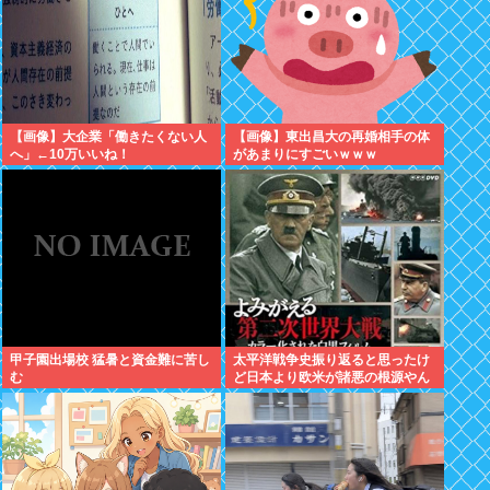
【画像】大企業「働きたくない人
【画像】東出昌大の再婚相手の体
へ」←10万いいね！
があまりにすごいｗｗｗ
甲子園出場校 猛暑と資金難に苦し
太平洋戦争史振り返ると思ったけ
む
ど日本より欧米が諸悪の根源やん