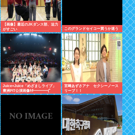
【画像】最近のJKダンス部、迫力
このグランドセイコー買うか迷う
がすごい
Juice=Juice「めざましライブ」
宮﨑あずさアナ セクシーノース
豊洲PIT公演画像ｷﾀ━━━━(ﾟ
リーブ！！
∀ﾟ)━━━━!!