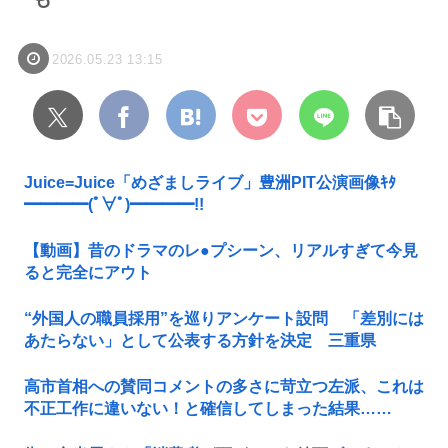
2026.05.23 13:15
Juice=Juice「めざましライブ」豊洲PIT公演画像ｷﾀ
━━━━(ﾟ∀ﾟ)━━━━!!
【動画】昔のドラマのレ●プシーン、リアルすぎて今見
ると完全にアウト
“外国人の職員採用”を巡りアンケート設問 「差別には
あたらない」として公表する方針を決定 三重県
高市首相への賛同コメントの多さに苛立つ左派、これは
不正工作に違いない！と確信してしまった結果……