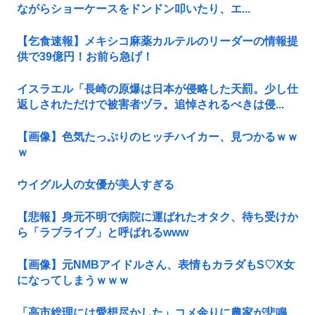
ながらショーケースをドンドン叩いたり、エ...
【乞食速報】メキシコ麻薬カルテルのリーダーの情報提
供で39億円！お前ら急げ！
イスラエル「長崎の原爆は日本が侵略した天罰。少し仕
返しされただけで被害者ヅラ。追悼されるべきは侵...
【画像】色気たっぷりのヒッチハイカー、見つかるｗｗ
ｗ
ウイグル人の女優が美人すぎる
【悲報】身元不明で病院に運ばれたオタク、待ち受けか
ら「ラブライブ」と呼ばれるwww
【画像】元NMBアイドルさん、表情もカラダもS♡X女
になってしまうｗｗｗ
「高市総理には愛想尽かした」コメ余りに農家が悲鳴