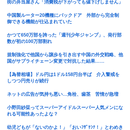
街の弁当屋さん「消費税が下がっても値下げしません」
中国製ルーター20機種にバックドア 外部から完全制
御できる機能が仕込まれていた
かつて650万部を誇った「週刊少年ジャンプ」、発行部
数が初の100万部割れ
規制強化で他国から譲歩を引き出す中国の外交戦略、他
国がサプライチェーン変更で対抗した結果……
【為替相場】ドル円は1ドル158円台半ば 介入警戒を
しつつ円売りが続行
ネットの広告が気持ち悪い…角栓、歯茎 苦情が急増
小野田紗栞ってスーパーアイドルスーパー人気メンにな
れる可能性あったよな？
幼児どもが「ないのかよ！」「おいﾌｻﾞｹﾝﾅ！」とわめき