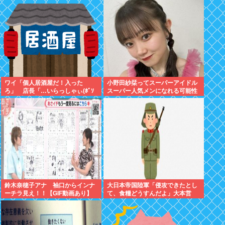
ワイ「個人居酒屋だ！入った
小野田紗栞ってスーパーアイドル
ろ」 店長「…いらっしゃぃ(ﾎﾞｿ
スーパー人気メンになれる可能性
ｯ」 常連「誰？」 店長「さぁ？
あったよな？
ｗ」
鈴木奈穂子アナ 袖口からインナ
大日本帝国陸軍「侵攻できたとし
ーチラ見え！！【GIF動画あり】
て、食糧どうすんだよ」大本営
「現地調達」陸軍「え？」