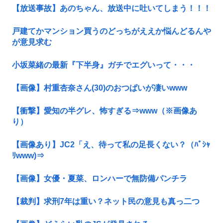
【放送事故】あのちゃん、放送中に吐いてしまう！！！
戸建てかマンション買うのどっちがええか悩んどるんや
が意見求む
小坂菜緒の最新『下半身』ガチでエグいって・・・
【画像】村重杏奈さん(30)のおつぱいが凄いwww
【衝撃】愛知の半グレ、怖すぎる⇒www（※画像あ
り）
【画像あり】JC2「え、待って私の足長くない？（ﾊﾟｼｬ
ﾘwww)⇒
【画像】女優・夏菜、ロンハーで無防備パンチラ
【裁判】求刑7年は重い？ネット民の意見も真っ二つ