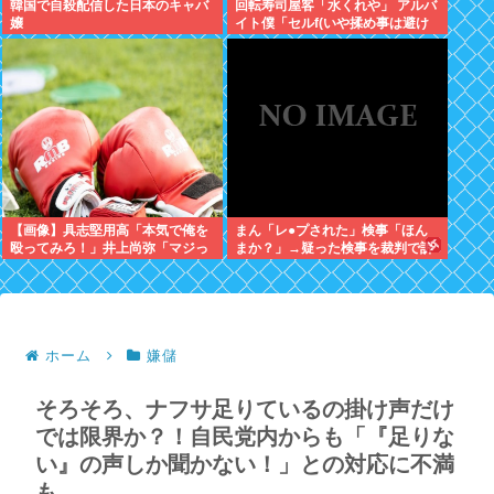
韓国で自殺配信した日本のキャバ
回転寿司屋客「水くれや」 アルバ
嬢
イト僕「セルf(いや揉め事は避け
よう)」→結果ｗｗ
【画像】具志堅用高「本気で俺を
まん「レ●プされた」検事「ほん
殴ってみろ！」井上尚弥「マジっ
まか？」→疑った検事を裁判で訴
すか…わかりました…！！」⇒！
える
ホーム
嫌儲
そろそろ、ナフサ足りているの掛け声だけ
では限界か？！自民党内からも「『足りな
い』の声しか聞かない！」との対応に不満
も