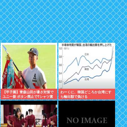
【甲子園】青森山田が暑さ対策で
わーくに、韓国どころか台湾にす
ユニ一新 ボタン廃止でTシャツ素
ら輸出額で負ける
材www