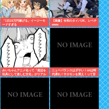
「1日10万円稼げる」イージーモ
【画像】令和のタイパJK、レベチ
ードすぎる
www
みいちゃんアニメ化って「底辺を
ニューバランスはダサい！onは時
玩具にして楽しむ文化」がリアル
代遅れ！サロモンを買え！って言
に出たような気持ち悪さがあるよ
われたから買ったんやが
な