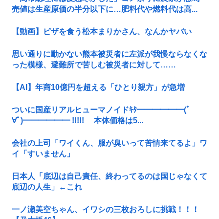
売値は生産原価の半分以下に…肥料代や燃料代は高...
【動画】ピザを食う松本まりかさん、なんかヤバい
思い通りに動かない熊本被災者に左派が我慢ならなくな
った模様、避難所で苦しむ被災者に対して……
【AI】年商10億円を超える「ひとり親方」が急増
ついに国産リアルヒューマノイドｷﾀ━━━━━━(ﾟ
∀ﾟ)━━━━━━ !!!!! 本体価格は5...
会社の上司「ワイくん、服が臭いって苦情来てるよ」ワ
イ「すいません」
日本人「底辺は自己責任、終わってるのは国じゃなくて
底辺の人生」←これ
一ノ瀬美空ちゃん、イワシの三枚おろしに挑戦！！！