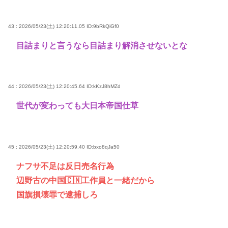
43 : 2026/05/23(土) 12:20:11.05
ID:9bRkQiGf0
目詰まりと言うなら目詰まり解消させないとな
44 : 2026/05/23(土) 12:20:45.64
ID:kKzJ8hMZd
世代が変わっても大日本帝国仕草
45 : 2026/05/23(土) 12:20:59.40
ID:bxo8qJa50
ナフサ不足は反日売名行為
辺野古の中国🇨🇳工作員と一緒だから
国旗損壊罪で逮捕しろ