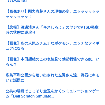
【乃木坂46】
【画像あり】剛力彩芽さんの現在の姿、エッッッッッッ
ッッッッッッ！
【悲報】渡邊渚さん「キスしろよ」のヤジでPTSD発症
時の状態に逆戻り
【画像】あの人気ムチムチなポケモン、エッチなフィギ
ュアになる
【画像】本田望結のこの表情見て勃起我慢できる奴、い
るん？
広島平和公園から追い出された左翼さん達、流石にキモ
いと話題に
公共の場所でこっそり金玉をかくシミュレーションゲー
ム「Ball Scratch Simulato...