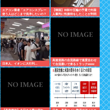
エアコン業者「エアコンスプレー
【韓国】W杯や五輪の予選で外国
使う人はどこまで洗浄したいの？
人審判に性接待をしたことが判明
室内に風を送り込んでるファンは
汚いままですよ」331.5万バズ
高速道路の合流路線で速度合わせ
日本人、イオンに大行列…
て合流塞いで来るトラックwww