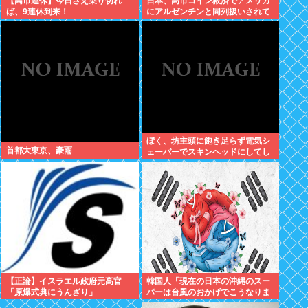
【高市連休】今日さえ乗り切れ
日本、高市コイン救済でアメリカ
ば、9連休到来！
にアルゼンチンと同列扱いされて
いた
ぼく、坊主頭に飽き足らず電気シ
首都大東京、豪雨
ェーバーでスキンヘッドにしてし
まう
【正論】イスラエル政府元高官
韓国人「現在の日本の沖縄のスー
「原爆式典にうんざり」
パーは台風のおかげでこうなりま
した」