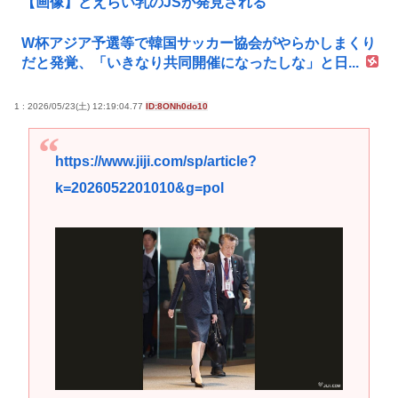
【画像】どえらい乳のJSが発見される
W杯アジア予選等で韓国サッカー協会がやらかしまくり
だと発覚、「いきなり共同開催になったしな」と日...
1 : 2026/05/23(土) 12:19:04.77
ID:8ONh0do10
https://www.jiji.com/sp/article?
k=2026052201010&g=pol