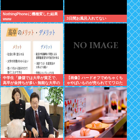
NothingPhoneに機種変した結果
3日間お風呂入れてない
www
中学生「嫌儲では大卒が貧乏で、
【画像】ハードオフでめちゃくち
高卒が金持ちが多い 無能な大卒の
ゃやばいものが売られててワロた
集まりw」エックスで一万いいね
www