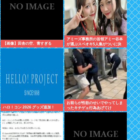
アミーズ事務所の首領アミー谷本
【画像】田舎の空、青すぎる
が選ぶスペオキ5人集がついに決
定してしまう
お前らが性欲のせいでやってしま
ハロ！コン 2026 グッズ追加！
ったキチゲェ行為あげてけ