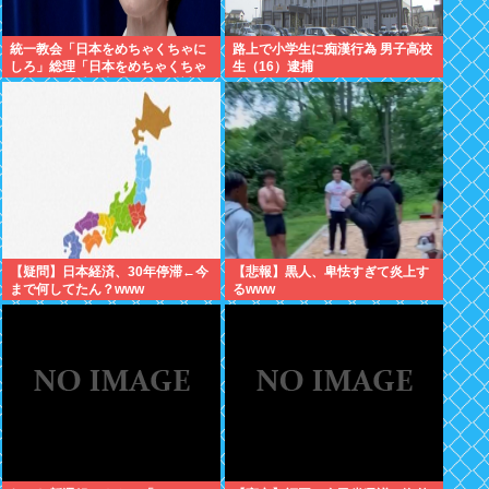
統一教会「日本をめちゃくちゃに
路上で小学生に痴漢行為 男子高校
しろ」総理「日本をめちゃくちゃ
生（16）逮捕
にします」愛国者「総理に反対す
るやつは反日！」 これなに？
【疑問】日本経済、30年停滞←今
【悲報】黒人、卑怯すぎて炎上す
まで何してたん？www
るwww