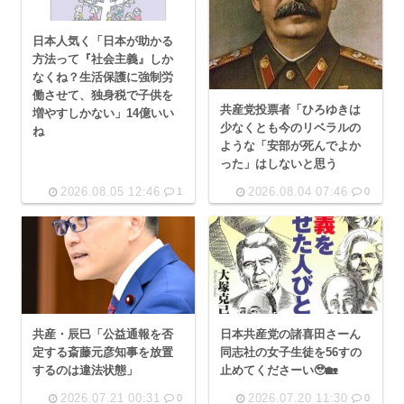
日本人気く「日本が助かる
方法って『社会主義』しか
なくね？生活保護に強制労
働させて、独身税で子供を
共産党投票者「ひろゆきは
増やすしかない」14億いい
少なくとも今のリベラルの
ね
ような「安部が死んでよか
った」はしないと思う
2026.08.05 12:46
2026.08.04 07:46
1
0
共産・辰巳「公益通報を否
日本共産党の諸喜田さーん
定する斎藤元彦知事を放置
同志社の女子生徒を56すの
するのは違法状態」
止めてくださーい🥹🏡
2026.07.21 00:31
2026.07.20 11:30
0
0