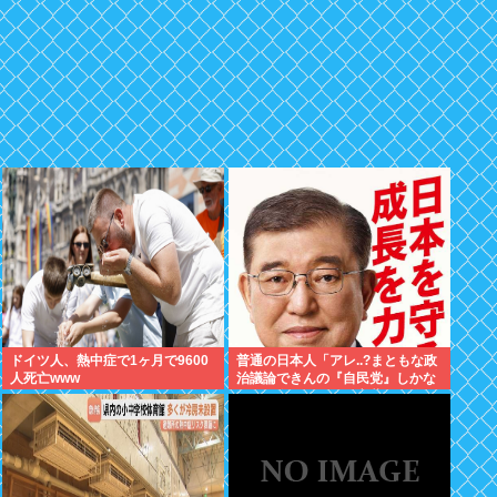
ドイツ人、熱中症で1ヶ月で9600
普通の日本人「アレ..?まともな政
人死亡www
治議論できんの『自民党』しかな
くね？左って下品な言葉しか使え
ない のイメージ」