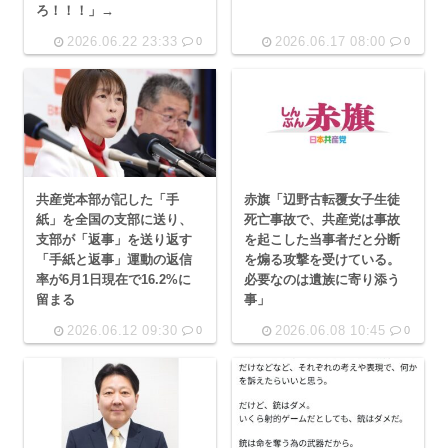
ろ！！！」→
2026.06.22 23:33
2026.06.17 08:00
0
0
共産党本部が記した「手
赤旗「辺野古転覆女子生徒
紙」を全国の支部に送り、
死亡事故で、共産党は事故
支部が「返事」を送り返す
を起こした当事者だと分断
「手紙と返事」運動の返信
を煽る攻撃を受けている。
率が6月1日現在で16.2%に
必要なのは遺族に寄り添う
留まる
事」
2026.06.12 09:30
2026.06.08 10:45
0
0