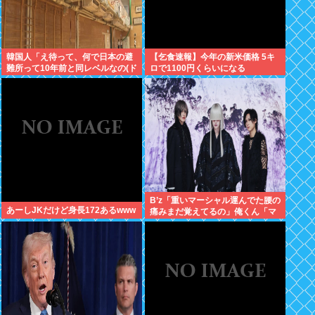
韓国人「え待って、何で日本の避
【乞食速報】今年の新米価格 5キ
難所って10年前と同レベルなの(ド
ロで1100円くらいになる
ン引き
B’z「重いマーシャル運んでた腰の
あーしJKだけど身長172あるwww
痛みまだ覚えてるの」俺くん「マ
ーシャルって何？ 」