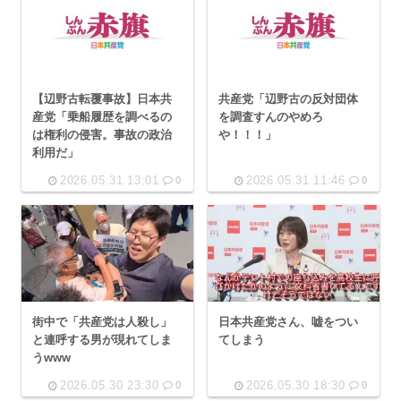
【辺野古転覆事故】日本共
共産党「辺野古の反対団体
産党「乗船履歴を調べるの
を調査すんのやめろ
は権利の侵害。事故の政治
や！！！」
利用だ」
2026.05.31 13:01
2026.05.31 11:46
0
0
街中で「共産党は人殺し」
日本共産党さん、嘘をつい
と連呼する男が現れてしま
てしまう
うwww
2026.05.30 23:30
2026.05.30 18:30
0
0