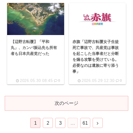
【辺野古転覆】「平和
赤旗「辺野古転覆女子生徒
丸」、カンパ振込先も所有
死亡事故で、共産党は事故
者も日本共産党だった
を起こした当事者だと分断
を煽る攻撃を受けている。
必要なのは遺族に寄り添う
事」
2026.05.30 08:45
2026.05.29 12:30
0
0
次のページ
次
1
2
3
…
61
へ