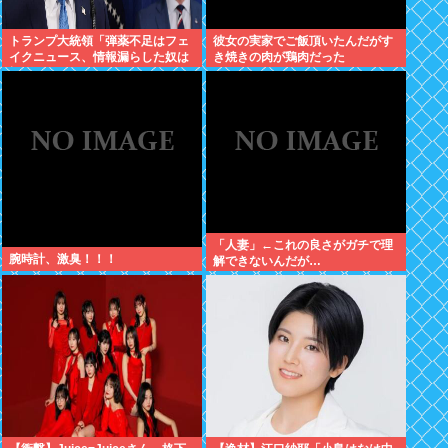
トランプ大統領「弾薬不足はフェ
彼女の実家でご飯頂いたんだがす
イクニュース、情報漏らした奴は
き焼きの肉が鶏肉だった
極刑」
「人妻」←これの良さがガチで理
腕時計、激臭！！！
解できないんだが…