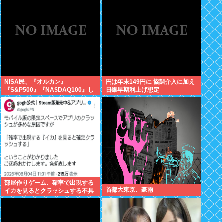
が！復活させる方法教えろ
NISA民、『オルカン』
円は年末149円に 協調介入に加え
『S&P500』『NASDAQ100』し
日銀早期利上げ想定
か買わない
部屋作りゲーム、確率で出現する
首都大東京、豪雨
イカを見るとクラッシュする不具
合が発生