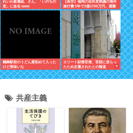
れいわ新選組、さん、「いのちの
【高市】福岡の自民党県議の海外
党」に改名 www
旅行費 5年で3億3700万円。避難
所で使えるテント 1個2万円。
鶴舞駅前のうどん屋初めて入った
エリート財務官僚、官邸に逆らっ
けど美味いな
たため左遷されたとの報道
共産主義