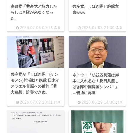
参政党「共産党と協力した
共産党、しばき隊と絶縁宣
らしばき隊が来なくなっ
言www
た」
2026.07.06 09:16
2026.07.03 21:00
0
0
共産党が「しばき隊」(ケン
ネトウヨ「杉並区長選は岸
モメン)的活動と絶縁 日米イ
本に入れるな！反日共産し
スラエル首脳への射的「暴
ばき隊中国韓国シンパ！」
力連想、許容できぬ」
→普通に再選
2026.07.02 20:31
2026.06.29 14:30
0
0