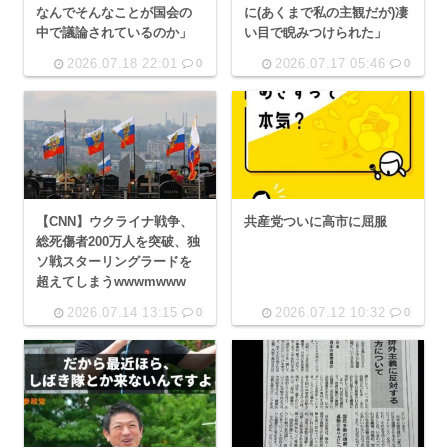
なんでそんなことが国会の
に(あくまで私の主観だが)凄
中で議論されているのか」
い目で睨みつけられた」
2026.07.18 22:01
2026.07.17 05:46
0
0
【CNN】ウクライナ戦争、
共産党ついに高市に屈服
総死傷者200万人を突破、独
ソ戦スターリングラードを
超えてしまうwwwmwww
2026.07.14 13:15
2026.07.12 10:32
0
0