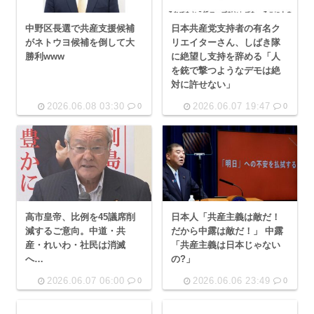
中野区長選で共産支援候補
日本共産党支持者の有名ク
がネトウヨ候補を倒して大
リエイターさん、しばき隊
勝利www
に絶望し支持を辞める「人
を銃で撃つようなデモは絶
対に許せない」
2026.06.08 03:30
2026.06.07 19:47
0
0
高市皇帝、比例を45議席削
日本人「共産主義は敵だ！
減するご意向。中道・共
だから中露は敵だ！」 中露
産・れいわ・社民は消滅
「共産主義は日本じゃない
へ…
の?」
2026.06.07 06:00
2026.06.06 23:49
0
0