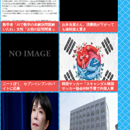
数学者「AIで数学の未解決問題解
お弁当屋さん、消費税が下がって
いたわ」女性「お前の証明間違っ
も値段据え置き
てるやん」数学者「内容デタラメ
で草。AI使うのヘタ？」→女性大
発狂
ニートぼく、セブンイレブンのバ
韓国サッカー「スキャンダル韓国
イトに応募
サッカー協会W杯予選で外国人審
判に性接待したことが発覚！」