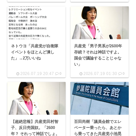
ネトウヨ「共産党が自衛隊
共産党「男子男系が2600年
イベントをほとんど潰し
存続？それは神話ですよ。
た」→2万いいね
国会で議論することじゃな
い」
2026.07.19 20:47
2026.07.19 01:30
0
0
【超絶悲報】共産党田村智
百田尚樹「議員会館でエレ
子、反日売国奴。「2600
ベーター乗ったら、あとか
年？ それって神話でしょ。
ら乗ってきた共産党小池晃