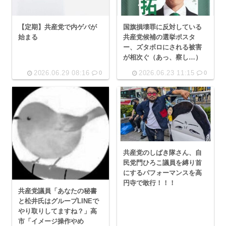
【定期】共産党で内ゲバが
国旗損壊罪に反対している
始まる
共産党候補の選挙ポスタ
ー、ズタボロにされる被害
が相次ぐ（あっ、察し…）
2026.06.29 08:16
2026.06.23 11:15
0
0
共産党のしばき隊さん、自
民党門ひろこ議員を縛り首
にするパフォーマンスを高
円寺で敢行！！！
共産党議員「あなたの秘書
と松井氏はグループLINEで
やり取りしてますね？」高
市「イメージ操作やめ