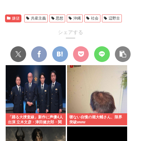
嫌儲
共産主義
思想
沖縄
社会
辺野古
シェアする
「踊る大捜査線」新作に声優4人
寝ない自慢の堀大輔さん、限界
出演 立木文彦・津田健次郎・関
突破www
智一・野島健児ら警察庁の最高
幹部役で