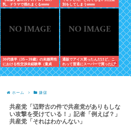
乳、ドラマで揺れまくるwww
別をしてしまうwww
30代後半（35～39歳）の未婚男性
通販でアイス買ったんだけど、こ
における性交渉未経験率（童貞
れって普通にスーパーで買ったほ
率）が約26%（4人に1人）
うが安くないか？
ホーム
嫌儲
共産党「辺野古の件で共産党がありもしな
い攻撃を受けている！」記者「例えば？」
共産党「それはわかんない」