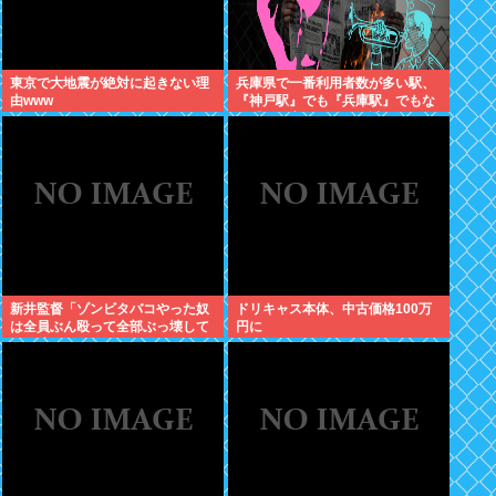
東京で大地震が絶対に起きない理
兵庫県で一番利用者数が多い駅、
由www
『神戸駅』でも『兵庫駅』でもな
く『三ノ宮駅』という謎の駅であ
る事が研究者により発見される
新井監督「ゾンビタバコやった奴
ドリキャス本体、中古価格100万
は全員ぶん殴って全部ぶっ壊して
円に
から辞めたい」