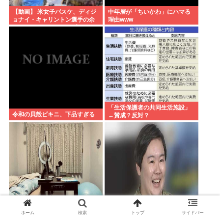
【動画】 米女子バスケ、ディジ
中年層が「ちいかわ」にハマる
ョナイ・キャリントン選手の余
理由www
りにあからさまなラフプレーに
批判殺到
「生活保護者の共同生活施設」
令和の貝殻ビキニ、下品すぎる
←賛成？反対？
実家住まいのこどおじだけど、
【動画】イロモネアのやす子
姉家族が姪(6)と両親と三世代で
www
ホーム
検索
トップ
サイドバー
家族旅行に行くらしいから俺も