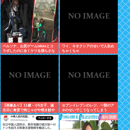
ペルソナ、お尻ゲームnikkeとコ
ワイ、キオクシアのせいで人生め
ラボしたのに全くケツを揺らさな
ちゃくちゃ
いため炎上
【画像あり】11歳・小5女子、誕
セブンイレブンのレジ、一部のア
生日に食堂で肉じゃがや焼き鮭や
ホのせいでこうなってしまう
玉子焼きなど一品料理をオジサン
みたいに食べる