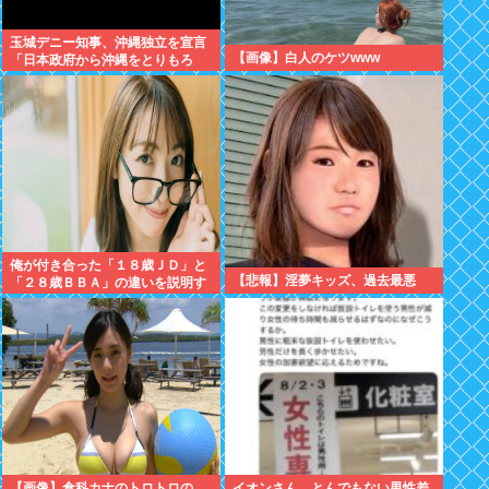
玉城デニー知事、沖縄独立を宣言
【画像】白人のケツwww
「日本政府から沖縄をとりもろ
す！！」
俺が付き合った「１８歳ＪＤ」と
【悲報】淫夢キッズ、過去最悪
「２８歳ＢＢＡ」の違いを説明す
るwww
【画像】倉科カナのトロトロの
イオンさん、とんでもない男性差