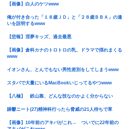
【画像】白人のケツwww
俺が付き合った「１８歳ＪＤ」と「２８歳ＢＢＡ」の違
いを説明するwww
【悲報】淫夢キッズ、過去最悪
【画像】倉科カナのトロトロの乳、ドラマで揺れまくる
www
イオンさん、とんでもない男性差別をしてしまうwww
スタバで大量にいるMacBookいじってるやつwww
【八極】 鉄山靠、どんな技なのかよく分からない
躁鬱ニート(27)精神科行ったら脅威の21人待ちで草
【画像】10年前のアキバがこれ→ ついでに22年前の
アキバがこれwww