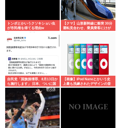
トンボとかいうクソキショい虫
【クマ】山形新幹線に衝突 30分
が市民権を得てる理由w
運転見合わせ、乗員乗客にけが
なし
自民党「国旗損壊罪、8月13日か
【画像】iPod Nanoとかいう史
ら施行します」 日本、ついに国
上最も洗練されたデザインの音
旗を燃やすと逮捕される国へ
楽プレイヤーについて
www