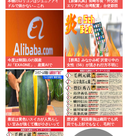
本物のロリコンはジュニアアイ
【原爆式典】長崎市長「外交団
ドルで抜かない←これ
エリア外に台湾配置」台使節団
「中国意向での変更に失望」→
欠席
今度は韓国LGの国産
【群馬】みなかみ町 沢登り中の
AI「EXAONE」、産業AIで
女性（56）が流され行方不明に
Google・Alibabaを抜き世界1位
きょうも朝から捜索行う
日本さんもう40周遅れぐらいに
なる
最近は黄色いスイカが人気らし
歴史家「戦国最強は織田でも武
い 甘みが強くて種が小さいって
田でも上杉でもなく、毛利で
す」