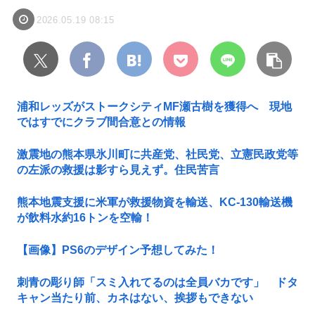
2026.05.19 08:15
浦和レッズがストークシティMF瀬古樹を獲得へ 現地
ではすでにクラブ間合意との情報
激震地の熊本県氷川町に共産党、社民党、立憲民政党等
の左派の救援は影すら見えず。住民苦言
熊本地震支援に米軍が救援物資を輸送、KC-130輸送機
が飲料水約16トンを空輸！
【画像】PS6のデザイン予想してみた！
刺青の彫り師「スミ入れてるのは全員バカです」 ドタ
キャン当たり前、カネはない、挨拶もできない