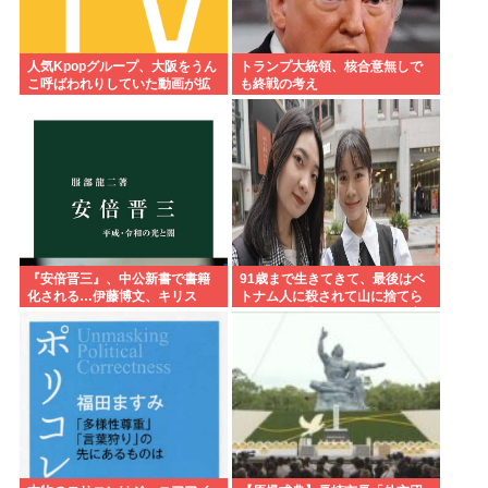
人気Kpopグループ、大阪をうん
トランプ大統領、核合意無しで
こ呼ばわれりしていた動画が拡
も終戦の考え
散www
『安倍晋三』、中公新書で書籍
91歳まで生きてきて、最後はベ
化される…伊藤博文、キリス
トナム人に殺されて山に捨てら
ト、天皇と同格に…
れるって日本終わってんだろ高
市てめえ