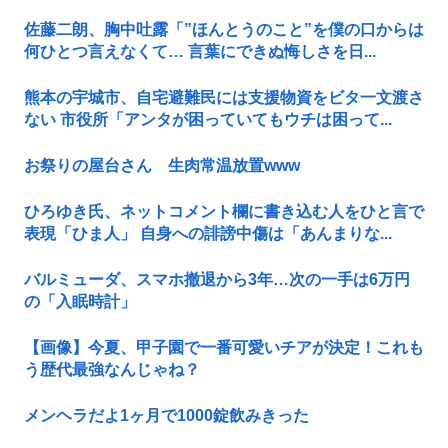
佐藤二朗、胸中吐露「”ほんとうのこと”を僕の口からは
何ひとつ言えなくて… 言葉にできぬ悔しさを日...
熊本の宇城市、自宅避難民には支援物資をビタ一文渡さ
ない 市役所「アンタが困っていてもウチは困って...
お祭りの屋台さん 生肉常温放置www
ひろゆき氏、ネットコメント欄に書き込む人をひと言で
表現「ひま人」 自身への誹謗中傷は「あんまりな...
バルミューダ、スマホ撤退から3年…次の一手は6万円
の「入眠時計」
【画像】今夏、甲子園で一番可愛いチアが決定！これも
う歴代最強なんじゃね？
メンヘラだよ1ヶ月で1000錠飲みきった