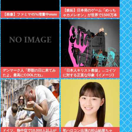
【嫉妬】日本発のゲーム「めっち
【画像】ファミマ45%増量中www
ゃカメレオン」が世界で1500万本
売れる
デンマーク人「野獣の日に来てみ
「日本人キリスト教徒」←コイツ
たよ。最高にCOOLだね」
に対する正直な印象《イメージ》
ドイツ、熱中症で10,000人以上が
初ハロコン出演の杉山結菜ちゃ