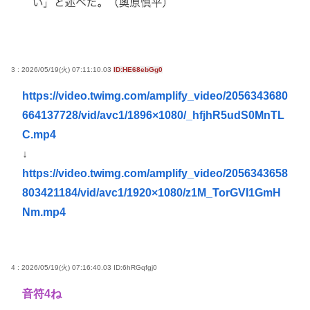
3 : 2026/05/19(火) 07:11:10.03
ID:HE68ebGg0
https://video.twimg.com/amplify_video/2056343680
664137728/vid/avc1/1896×1080/_hfjhR5udS0MnTL
C.mp4
↓
https://video.twimg.com/amplify_video/2056343658
803421184/vid/avc1/1920×1080/z1M_TorGVI1GmH
Nm.mp4
4 : 2026/05/19(火) 07:16:40.03
ID:6hRGqfgj0
音符4ね