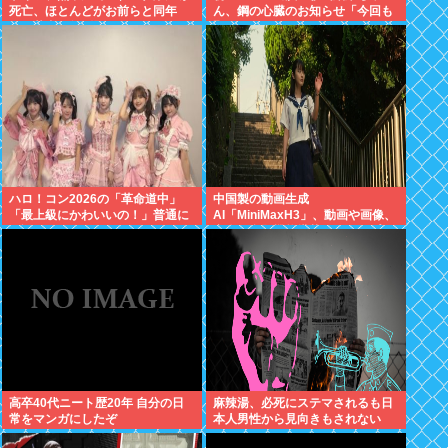
死亡、ほとんどがお前らと同年
ん、鋼の心臓のお知らせ「今回も
代、若者は無問題
緊張してません」
ハロ！コン2026の「革命道中」
中国製の動画生成
「最上級にかわいいの！」普通に
AI「MiniMaxH3」、動画や画像、
好評wwwww
音楽の参照機能搭載でディープフ
ェイク作り放題に。終わりの始ま
りか
高卒40代ニート歴20年 自分の日
麻辣湯、必死にステマされるも日
常をマンガにしたぞ
本人男性から見向きもされない