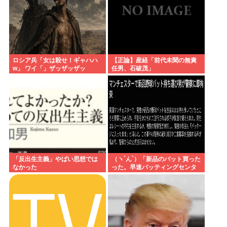
ロシア兵「女は殺せ！ギャハハ
【正論】産経「前代未聞の無責
w」 ワイ「」ザッザッザッ
任男、石破茂」
「反出生主義」やばい思想では
（ヽ´ん`）「新品のバット買った
なかった
った。早速バッティングセンタ
ーに行くか」警察「暴漢だ！逮
捕する！（ヽ°ん°）「」