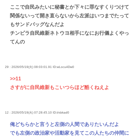
ここで自民みたいに秘書とか下々に罪なすくりつけて
関係ないって開き直らないから左派はいつまでたって
もサンドバッグなんだよ
チンピラ自民維新ネトウヨ相手になにお行儀よくやっ
てんの
29 : 2026/05/19(火) 08:03:01.91
ID:wLocu4Dw0
>>11
さすがに自民維新もこいつらほど酷くねえよ
12 : 2026/05/19(火) 07:28:45.10
ID:i/vlzkad0
俺どちらかと言うと左側の人間でありたいんだよ
でも左側の政治家や活動家を見てこの人たちの仲間に