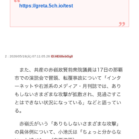
https://greta.5ch.io/test
2 : 2026/05/19(火) 07:11:05.26
ID:HE68ebGg0