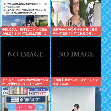
中国父さん、熊本に10トンの支援
西村ゆか氏がひろゆき新党に難色
を輸送！トランプは完全無視←こ
を示す理由「日本に戻るの怖い、
れ
日本人が怖いから」何やら心当た
りがある模様
まんさん、初めてのAV出演にも関
【画像】最近のJK、スカートが短
わらず潮吹きしてしまうwww
すぎるwww