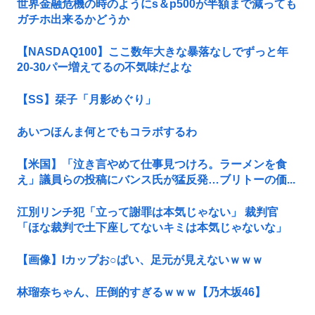
世界金融危機の時のようにs＆p500が半額まで減っても
ガチホ出来るかどうか
【NASDAQ100】ここ数年大きな暴落なしでずっと年
20-30パー増えてるの不気味だよな
【SS】栞子「月影めぐり」
あいつほんま何とでもコラボするわ
【米国】「泣き言やめて仕事見つけろ。ラーメンを食
え」議員らの投稿にバンス氏が猛反発…ブリトーの価...
江別リンチ犯「立って謝罪は本気じゃない」 裁判官
「ほな裁判で土下座してないキミは本気じゃないな」
【画像】Iカップお○ぱい、足元が見えないｗｗｗ
林瑠奈ちゃん、圧倒的すぎるｗｗｗ【乃木坂46】