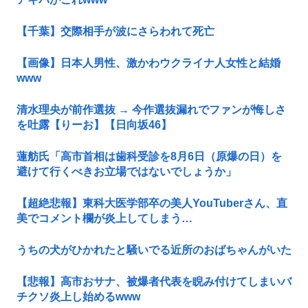
【千葉】交際相手が波にさらわれて死亡
【画像】日本人男性、激かわウクライナ人女性と結婚
www
清水理央が前作選抜 → 今作選抜漏れでファンが悔しさ
を吐露【りーお】【日向坂46】
蓮舫氏「高市首相は歯科受診を8月6日（原爆の日）を
避けて行くべきお立場ではないでしょうか」
【超絶悲報】東科大医学部卒の美人YouTuberさん、直
美でコメント欄が炎上してしまう…
うちの犬がひかれたと騒いでる近所のおばちゃんがいた
【悲報】高市おサナ、被爆者代表を睨み付けてしまいバ
チクソ炎上し始めるwww