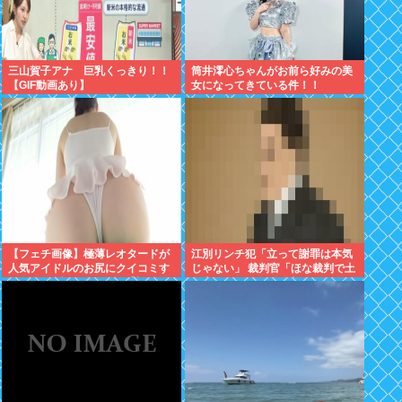
三山賀子アナ 巨乳くっきり！！
筒井澪心ちゃんがお前ら好みの美
【GIF動画あり】
女になってきている件！！
【フェチ画像】極薄レオタードが
江別リンチ犯「立って謝罪は本気
人気アイドルのお尻にクイコミす
じゃない」 裁判官「ほな裁判で土
ぎて危険 透け×尻フェチ【松岡里
下座してないキミは本気じゃない
英】
な」