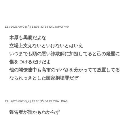
12 : 2026/06/08(月) 13:08:33.53
ID:uawHCiPm0
木原も馬鹿だよな
立場上支えないといけないとはいえ
いつまでも頭の悪い詐欺師に加担してると己の経歴に
傷をつけるだけだよ
他の閣僚連中も高市のヤバさを分かってて放置してる
なられっきとした国家損壊罪だぞ
13 : 2026/06/08(月) 13:08:35.04
ID:JS6aIJNA0
報告者が誰かもわからず