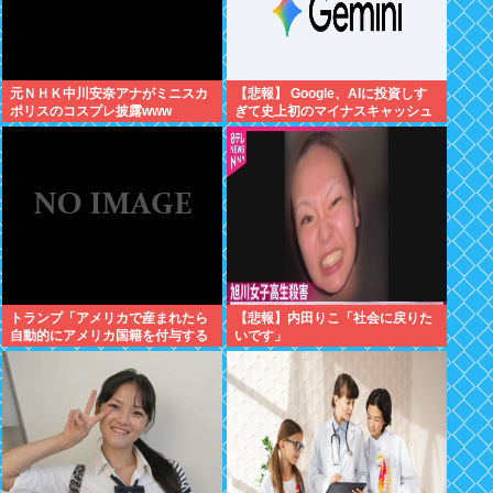
元ＮＨＫ中川安奈アナがミニスカ
【悲報】 Google、AIに投資しす
ポリスのコスプレ披露www
ぎて史上初のマイナスキャッシュ
フローに陥る
トランプ「アメリカで産まれたら
【悲報】内田りこ「社会に戻りた
自動的にアメリカ国籍を付与する
いです」
のをやめる！」