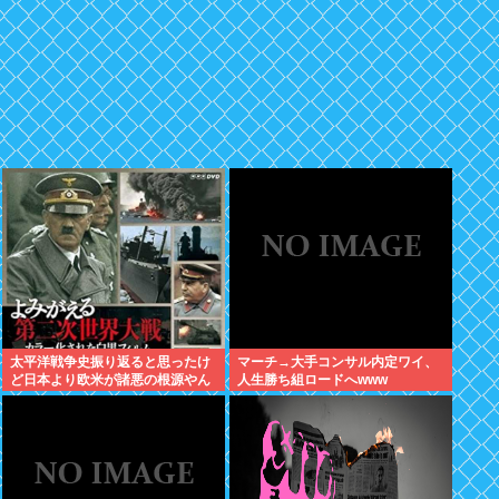
太平洋戦争史振り返ると思ったけ
マーチ→大手コンサル内定ワイ、
ど日本より欧米が諸悪の根源やん
人生勝ち組ロードへwww