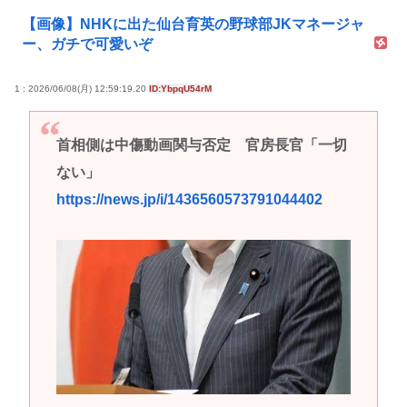
【画像】NHKに出た仙台育英の野球部JKマネージャ
ー、ガチで可愛いぞ
1 : 2026/06/08(月) 12:59:19.20
ID:YbpqU54rM
首相側は中傷動画関与否定 官房長官「一切
ない」
https://news.jp/i/1436560573791044402