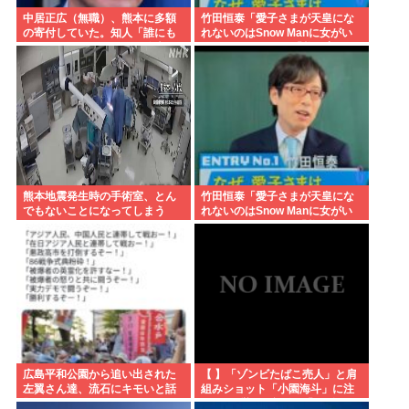
中居正広（無職）、熊本に多額
竹田恒泰「愛子さまが天皇にな
の寄付していた。知人「誰にも
れないのはSnow Manに女がい
知られなくてもいい、と公表し
ないのと同じ」 民「養子案は
てない」
Snow Manに竹田恒泰が入るよ
うなもの」
熊本地震発生時の手術室、とん
竹田恒泰「愛子さまが天皇にな
でもないことになってしまう
れないのはSnow Manに女がい
www
ないのと同じ」X民「養子案は
Snow Manに竹田恒泰が入るよ
うなもの」
広島平和公園から追い出された
【 】「ゾンビたばこ売人」と肩
左翼さん達、流石にキモいと話
組みショット「小園海斗」に注
題に
がれる”厳しい視線” 「レギュラ