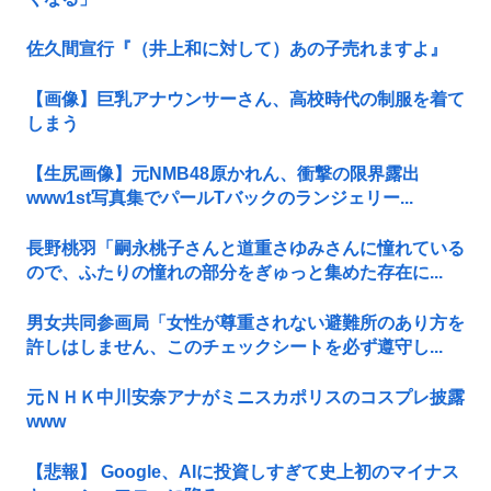
佐久間宣行『（井上和に対して）あの子売れますよ』
【画像】巨乳アナウンサーさん、高校時代の制服を着て
しまう
【生尻画像】元NMB48原かれん、衝撃の限界露出
www1st写真集でパールTバックのランジェリー...
長野桃羽「嗣永桃子さんと道重さゆみさんに憧れている
ので、ふたりの憧れの部分をぎゅっと集めた存在に...
男女共同参画局「女性が尊重されない避難所のあり方を
許しはしません、このチェックシートを必ず遵守し...
元ＮＨＫ中川安奈アナがミニスカポリスのコスプレ披露
www
【悲報】 Google、AIに投資しすぎて史上初のマイナス