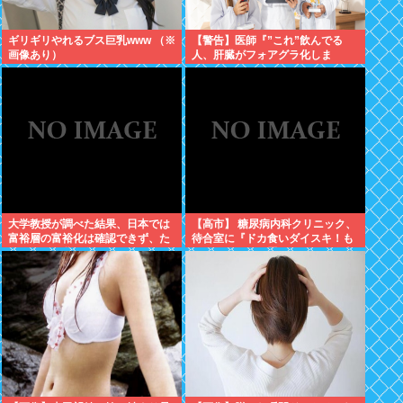
ギリギリやれるブス巨乳www （※
【警告】医師『”これ”飲んでる
画像あり）
人、肝臓がフォアグラ化しま
す･････。』⇒！
大学教授が調べた結果、日本では
【高市】 糖尿病内科クリニック、
富裕層の富裕化は確認できず、た
待合室に『ドカ食いダイスキ！も
だみんなで貧困化しているだけだ
ちづきさん』を置いてしまい炎上
った