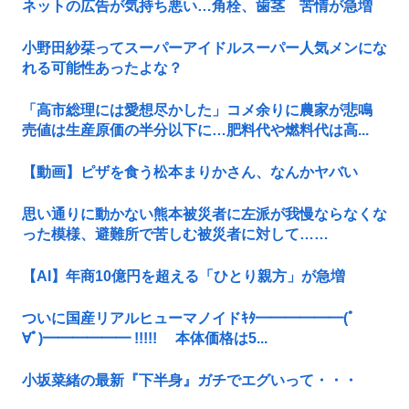
ネットの広告が気持ち悪い…角栓、歯茎 苦情が急増
小野田紗栞ってスーパーアイドルスーパー人気メンにな
れる可能性あったよな？
「高市総理には愛想尽かした」コメ余りに農家が悲鳴
売値は生産原価の半分以下に…肥料代や燃料代は高...
【動画】ピザを食う松本まりかさん、なんかヤバい
思い通りに動かない熊本被災者に左派が我慢ならなくな
った模様、避難所で苦しむ被災者に対して……
【AI】年商10億円を超える「ひとり親方」が急増
ついに国産リアルヒューマノイドｷﾀ━━━━━━(ﾟ
∀ﾟ)━━━━━━ !!!!! 本体価格は5...
小坂菜緒の最新『下半身』ガチでエグいって・・・