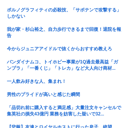
ポルノグラフィティの必殺技、「サボテンで攻撃する」
しかない
我が家・杉山裕之、自力歩行できるまで回復！退院を報
告
今からジュニアアイドルで抜くからおすすめ教えろ
バンダイナムコ、トイホビー事業が1Q過去最高益「ガ
ンプラ」「一番くじ」「トレカ」など大人向け商材...
一人飲み好きな人、集まれ！
男性のプライドが高いと感じた瞬間
「品切れ前に購入すると満足感」大量注文キャンセルで
集英社の損失43億円 業務を妨害した疑いで32...
【悲報】友達とロイヤルホストに行った息子、絶望