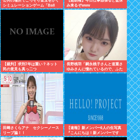
公共の場所でこっそり金玉をかく
【超朗報】今日仕事頑張ると盆休
シミュレーションゲーム「Ball
み来るぞwww
Scratch Simulator」がSteamで
発表される
【裁判】求刑7年は重い？ネット
長野桃羽「嗣永桃子さんと道重さ
民の意見も真っ二つ
ゆみさんに憧れているので、ふた
りの憧れの部分をぎゅっと集めた
存在になり
田﨑さくらアナ セクシーノース
【速報】新メンバー6人の生写真
リーブ脇！！
『こんにちは！新メンバーです
☆』