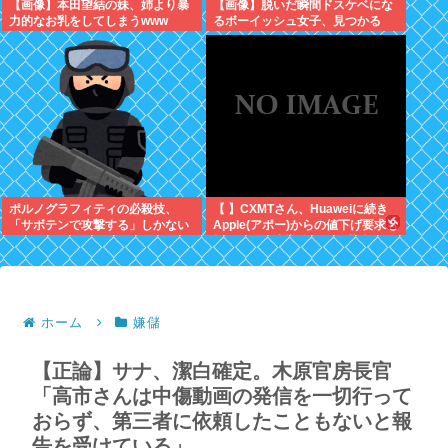
【画像】本田望結の妹、姉より暴
【画像】脱いだ瞬間ドスケベにな
力的なお乳をしてしまうwww
るボーイッシュ女子、見つかる
www
ポルノグラフィティの必殺技、
【 】CXMTさん、Huaweiに続き
「サボテンで攻撃する」しかない
Apple(アポー)からの値下げ要求も
拒否！！！半導体バボー継続
へ！！！
ホーム
嫌儲
【正論】サナ、潔白確定。木原官房長官
「高市さんは中傷動画の発信を一切行って
おらず、第三者に依頼したこともないと報
告を受けている」