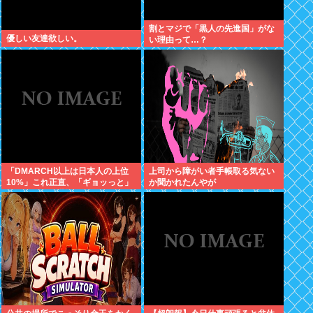
割とマジで「黒人の先進国」がな
優しい友達欲しい。
い理由って…？
「DMARCH以上は日本人の上位
上司から障がい者手帳取る気ない
10%」これ正直、「ギョッっと」
か聞かれたんやが
するよなあ…職場でもMARCH同
以下の低学歴とかあんまり観ない