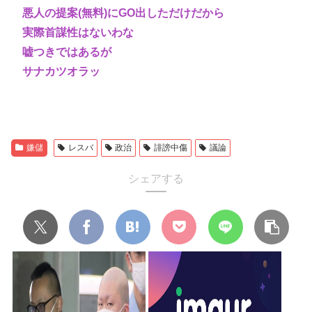
悪人の提案(無料)にGO出しただけだから
実際首謀性はないわな
嘘つきではあるが
サナカツオラッ
嫌儲
レスバ
政治
誹謗中傷
議論
シェアする