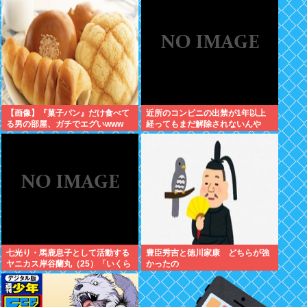
【画像】『菓子パン』だけ食べて
近所のコンビニの出禁が1年以上
る男の部屋、ガチでエグいwww
経ってもまだ解除されないんや
が…
七光り・馬鹿息子として活動する
豊臣秀吉と徳川家康 どちらが強
ヤニカス岸谷蘭丸（25）「いくら
かったの
税金を我々が払ってるんだと」