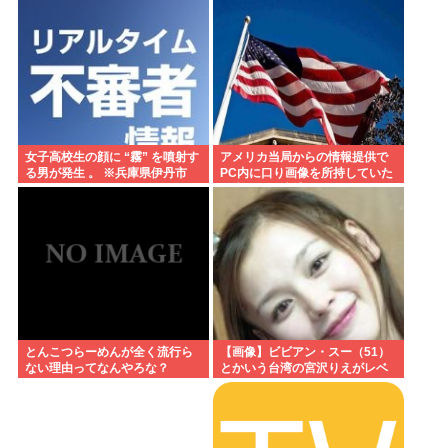
ー剥奪も選択肢のひとつに」
女子高校生の顔に “霧” を噴射す
アメリカ当局からの情報提供で
る男が発生 。 ※兵庫県伊丹市
PC内に口り画像を所持していた
日本人男を逮捕
とんこつらーめんが全く流行ら
【画像】ビビアン・スー（51）
ない理由ってなんやろな？
とかいう台湾の宮沢りえがレベ
チすぎる