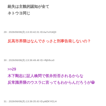
統失は主観的認知が全て
ネトウヨ同じ
29 : 2026/06/08(月) 13:33:42.01
ID:AaYxVUiQ0
反高市界隈はなんでさっさと刑事告発しないの？
30 : 2026/06/08(月) 13:36:49.46
ID:+Rj0/6co0
>>29
木下剛志に証人喚問で答弁拒否されるからな
反常識界隈のウスラに言ってもわからんだろうが😁
31 : 2026/06/08(月) 13:39:35.63
ID:pMZKYlCLH