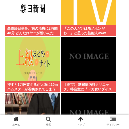
高市終日皇帝、歯の治療に2時間
「この人だけはモノホンだ
48分 どんだけヤニが酷いんだ
わ…」と思った芸能人www
押すと1万円貰えるが大阪に10m
【高市】 糖尿病内科クリニッ
ハムスターが召喚されてしまう
ク、待合室に『ドカ食いダイス
ボタン
キ！もちづきさん』を置いてし
まい炎上
ホーム
検索
トップ
サイドバー