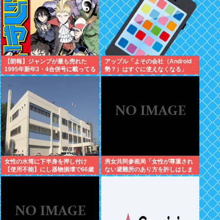
【朗報】ジャンプが最も売れた
アップル「よその会社（Android
1995年新年3・4合併号に載ってる
勢？）はすぐに使えなくなる」
作品がこちらwww
女性の水筒に下半身を押し付け
男女共同参画局「女性が尊重され
【使用不能】にし器物損壊で66歳
ない避難所のあり方を許しはしま
男性を逮捕。スマホで動画撮影し
せん、このチェックシートを必ず
ていた模様
遵守してください」