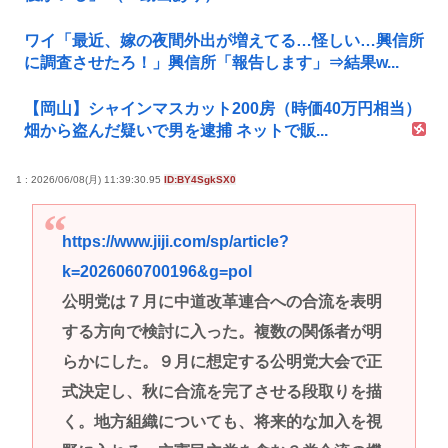
ワイ「最近、嫁の夜間外出が増えてる…怪しい…興信所
に調査させたろ！」興信所「報告します」⇒結果w...
【岡山】シャインマスカット200房（時価40万円相当）
畑から盗んだ疑いで男を逮捕 ネットで販...
1 : 2026/06/08(月) 11:39:30.95
ID:BY4SgkSX0
https://www.jiji.com/sp/article?
k=2026060700196&g=pol
公明党は７月に中道改革連合への合流を表明
する方向で検討に入った。複数の関係者が明
らかにした。９月に想定する公明党大会で正
式決定し、秋に合流を完了させる段取りを描
く。地方組織についても、将来的な加入を視