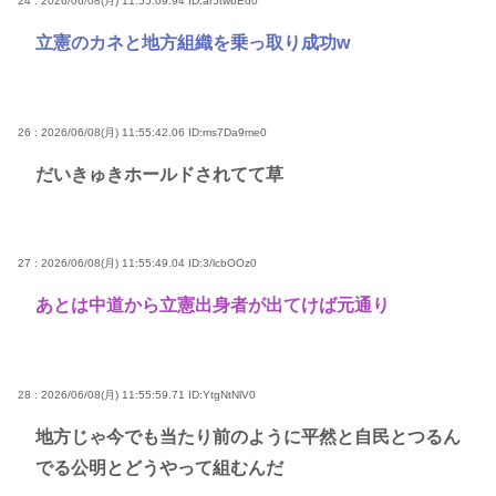
24 : 2026/06/08(月) 11:55:09.94
ID:ar5twbEd0
立憲のカネと地方組織を乗っ取り成功w
26 : 2026/06/08(月) 11:55:42.06
ID:ms7Da9me0
だいきゅきホールドされてて草
27 : 2026/06/08(月) 11:55:49.04
ID:3/lcbOOz0
あとは中道から立憲出身者が出てけば元通り
28 : 2026/06/08(月) 11:55:59.71
ID:YtgNtNlV0
地方じゃ今でも当たり前のように平然と自民とつるん
でる公明とどうやって組むんだ