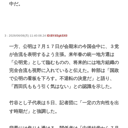
中だ。
3 : 2026/06/08(月) 11:40:08.24
ID:BY4SgkSX0
一方、公明は７月１７日が会期末の今国会中に、３党
が合流を表明するよう主張。来年春の統一地方選は
「公明党」として臨むものの、将来的には地方組織の
完全合流も視野に入れていると伝えた。幹部は「国政
で公明の看板を下ろす。不退転の決意だ」と語り、
「西田氏ももう引く気はない」との認識を示した。
竹谷とし子代表は５日、記者団に「一定の方向性を出
す時期だ」と強調した。