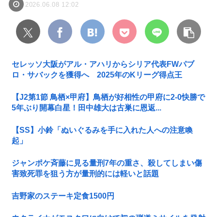
2026.06.08 12:02
セレッソ大阪がアル・アハリからシリア代表FWパブ
ロ・サバックを獲得へ 2025年のKリーグ得点王
【J2第1節 鳥栖×甲府】鳥栖が好相性の甲府に2-0快勝で
5年ぶり開幕白星！田中雄大は古巣に恩返...
【SS】小鈴「ぬいぐるみを手に入れた人への注意喚
起」
ジャンポケ斉藤に見る量刑7年の重さ、殺してしまい傷
害致死罪を狙う方が量刑的には軽いと話題
吉野家のステーキ定食1500円