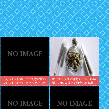
「えっ！？日本ってこんなに変わ
オーストラリア研究チーム、45年
ってしまったの」とビックリした
間、2700人以上を研究した結果。
こと
大麻に有益な効果はほとんどな
く、むしろ有蓋だった事を証明