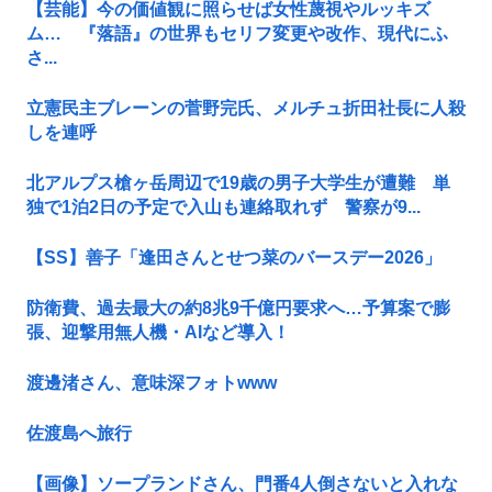
【芸能】今の価値観に照らせば女性蔑視やルッキズ
ム… 『落語』の世界もセリフ変更や改作、現代にふ
さ...
立憲民主ブレーンの菅野完氏、メルチュ折田社長に人殺
しを連呼
北アルプス槍ヶ岳周辺で19歳の男子大学生が遭難 単
独で1泊2日の予定で入山も連絡取れず 警察が9...
【SS】善子「逢田さんとせつ菜のバースデー2026」
防衛費、過去最大の約8兆9千億円要求へ…予算案で膨
張、迎撃用無人機・AIなど導入！
渡邊渚さん、意味深フォトwww
佐渡島へ旅行
【画像】ソープランドさん、門番4人倒さないと入れな