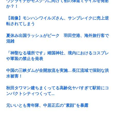
ウクライナがモスクワに向けて初の弾道ミサイルを発射
か？！
【画像】モンハンワイルズさん、サンブレイクに売上逆
転されてしまう
夏休み出国ラッシュがピーク 羽田空港、海外旅行客で
混雑
「神聖なる場所です」靖国神社、境内におけるコスプレ
や軍装の禁止を発表
中国の三峡ダムが全開放流を実施…長江流域で深刻な洪
水被害！
秋田タワマン建ちまくってる高齢化ヤバすぎて駅前にコ
ンパクトシティつくって...
元いいとも青年隊、中居正広の”素顔”を暴露