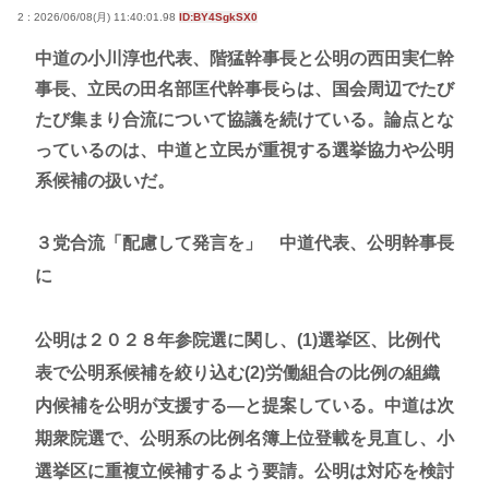
2 : 2026/06/08(月) 11:40:01.98
ID:BY4SgkSX0
中道の小川淳也代表、階猛幹事長と公明の西田実仁幹
事長、立民の田名部匡代幹事長らは、国会周辺でたび
たび集まり合流について協議を続けている。論点とな
っているのは、中道と立民が重視する選挙協力や公明
系候補の扱いだ。
３党合流「配慮して発言を」 中道代表、公明幹事長
に
公明は２０２８年参院選に関し、(1)選挙区、比例代
表で公明系候補を絞り込む(2)労働組合の比例の組織
内候補を公明が支援する―と提案している。中道は次
期衆院選で、公明系の比例名簿上位登載を見直し、小
選挙区に重複立候補するよう要請。公明は対応を検討