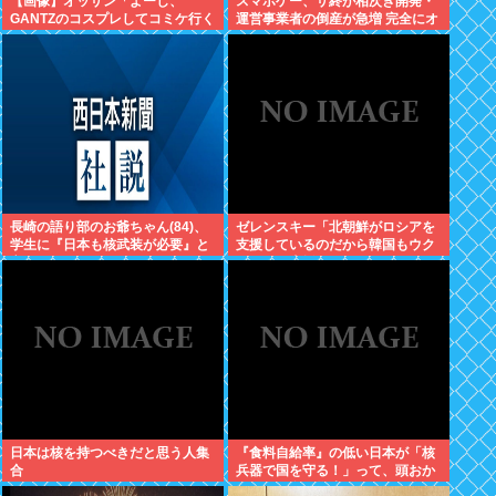
【画像】オッサン「よーし、
スマホゲー、サ終が相次ぎ開発・
GANTZのコスプレしてコミケ行く
運営事業者の倒産が急増 完全にオ
かー」
ワコンか
長崎の語り部のお爺ちゃん(84)、
ゼレンスキー「北朝鮮がロシアを
学生に『日本も核武装が必要』と
支援しているのだから韓国もウク
言われびっくり
ライナを支援しろ」
日本は核を持つべきだと思う人集
『食料自給率』の低い日本が「核
合
兵器で国を守る！」って、頭おか
しくね？食べ物止められたら終わ