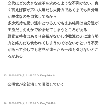
交代ほどの大きな改革を求めるような不満がない、良
く言えば懐が広い人達だし大勢力であくまでも自分達
が主体なのを自覚してるから
多少気持ち悪い連中とつるんでもまあ結局は自分達が
主流だしええかで済ませてしまうところがある
野党支持者はあまり余裕がないし少数派ゆえに違う勢
力と絡んだら食われてしまうのではないかという不安
があって少しでも意見が違ったら一歩も引けないとこ
ろがある
15 : 2026/06/08(月) 11:48:57.64
ID:mp2xktro0
公明党が全部潰して吸収していく
16 : 2026/06/08(月) 11:50:06.64
ID:ogTKbJTc0