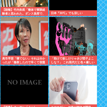
【朗報】竹内朱莉「整体で軍隊経
日本『30℃』でも涼しい
験者と思われた。ダンス負荷で、
私の骨と筋肉はもうグチャグチャ
になってい
高市早苗「寝てない」それは分か
「助けて欲しけりゃきび団子よこ
ったが「徹夜したので辛くて宿題
しな？」 これ現代だと色々厳しい
やってません」って言う奴高市早
よな
苗以外に見たことないのだが