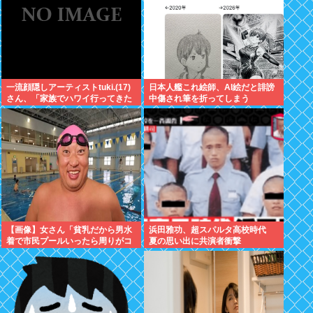
一流顔隠しアーティストtuki.(17)
日本人艦これ絵師、AI絵だと誹謗
さん、「家族でハワイ行ってきた
中傷され筆を折ってしまう
w」 自己顕示欲がどんどん抑えら
れなくなる
【画像】女さん「貧乳だから男水
浜田雅功、超スパルタ高校時代
着で市民プールいったら周りがコ
夏の思い出に共演者衝撃
ソコソしだしてやばいwww」5万
いいね