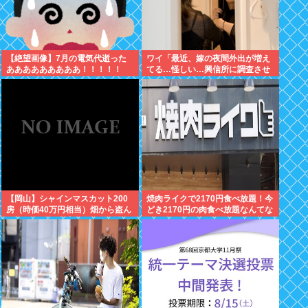
【絶望画像】7月の電気代逝った
ワイ「最近、嫁の夜間外出が増え
あああああああああ！！！！！
てる…怪しい…興信所に調査させ
たろ！」興信所「報告します」⇒
結果www
【岡山】シャインマスカット200
焼肉ライクで2170円食べ放題！今
房（時価40万円相当）畑から盗ん
どき2170円の肉食べ放題なんてな
だ疑いで男を逮捕 ネットで販売
いぞ！