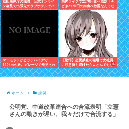
秋田県県庁の職員、公式オンライ
焼肉ライクで2170円食べ放題！今
ン会見で出張先のラブホテルでバ
どき2170円の肉食べ放題なんてな
スローブを着て喫煙しながら登場
いぞ！
www
マーモットがヒッチハイクで
【驚愕】恋愛禁止の職場で女社員
120kmの旅。ガレージで発見され
に好意持ち続けたら→とんでもな
逃亡を試みるも無事保護
い状況にwww
ホーム
嫌儲
公明党、中道改革連合への合流表明「立憲
さんの動きが遅い、我々だけで合流する」