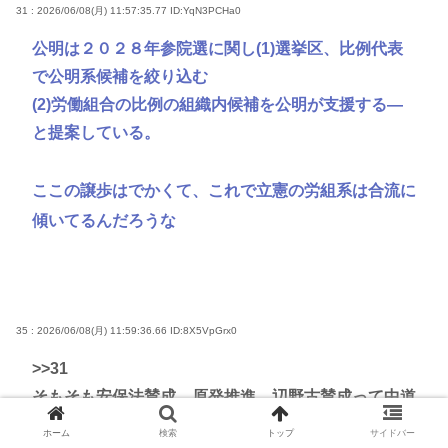
31 : 2026/06/08(月) 11:57:35.77
ID:YqN3PCHa0
公明は２０２８年参院選に関し(1)選挙区、比例代表
で公明系候補を絞り込む
(2)労働組合の比例の組織内候補を公明が支援する―
と提案している。
ここの譲歩はでかくて、これで立憲の労組系は合流に
傾いてるんだろうな
35 : 2026/06/08(月) 11:59:36.66
ID:8X5VpGrx0
>>31
そもそも安保法賛成、原発推進、辺野古賛成って中道
の綱領に対して反発してるから総評系以外は無理だろ
ホーム
検索
トップ
サイドバー