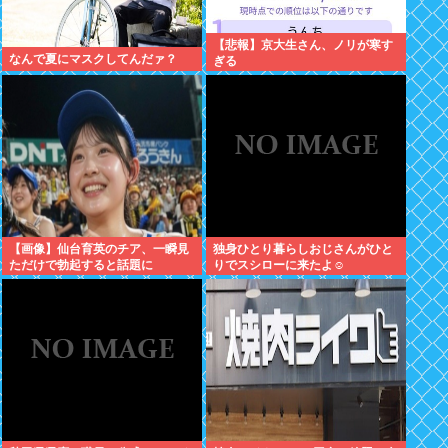
【悲報】京大生さん、ノリが寒す
なんで夏にマスクしてんだァ？
ぎる
【画像】仙台育英のチア、一瞬見
独身ひとり暮らしおじさんがひと
ただけで勃起すると話題に
りでスシローに来たよ☺