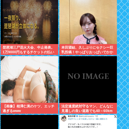
りじゃん
琵琶湖三尸花火大会、中止発表。
本田望結、久しぶりにセクシー巨
1万9000円もするチケットの払い
乳投稿！やっぱりおっぱいでかか
戻しは「法的専門家への相談を行
った！
いながら」で確約せず
【画像】相澤仁美のケツ、エッチ
法定速度絶対守るマン、どんなに
過ぎるwww
見通しの良い道路でも40～60km
以上出さない