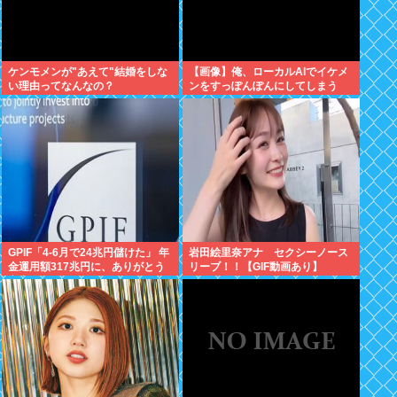
ケンモメンが"あえて"結婚をしな
【画像】俺、ローカルAIでイケメ
い理由ってなんなの？
ンをすっぽんぽんにしてしまう
www
GPIF「4-6月で24兆円儲けた」 年
岩田絵里奈アナ セクシーノース
金運用額317兆円に、ありがとう
リーブ！！【GIF動画あり】
高市