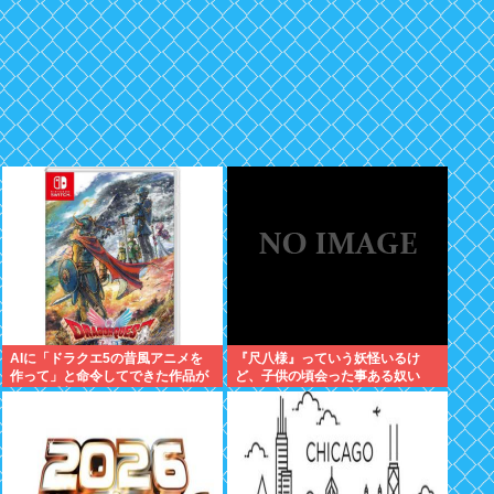
AIに「ドラクエ5の昔風アニメを
『尺八様』っていう妖怪いるけ
作って」と命令してできた作品が
ど、子供の頃会った事ある奴い
これ、感想よろ
る？？