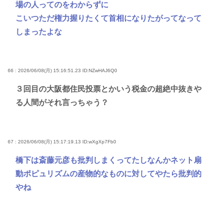
場の人ってのをわからずに
こいつただ権力握りたくて首相になりたがってなって
しまったよな
66 : 2026/06/08(月) 15:16:51.23
ID:NZwHAJ6Q0
３回目の大阪都住民投票とかいう税金の超絶中抜きや
る人間がそれ言っちゃう？
67 : 2026/06/08(月) 15:17:19.13
ID:wXgXp7Fb0
橋下は斎藤元彦も批判しまくってたしなんかネット扇
動ポピュリズムの産物的なものに対してやたら批判的
やね