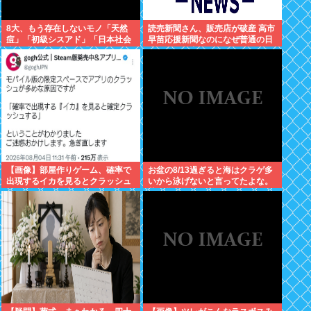
8大、もう存在しないモノ「天然
読売新聞さん、販売店が破産 高市
痘」「初級シスアド」「日本社会
早苗応援新聞なのになぜ普通の日
党」「コンパイル」「AmPm」
本人は買い支えないの？
「ジャスコ」「共立薬科大学」
【画像】部屋作りゲーム、確率で
お盆の8/13過ぎると海はクラゲ多
出現するイカを見るとクラッシュ
いから泳げないと言ってたよな。
する不具合が発生ｗｗｗ
昔お盆過ぎると寒くなっていたし