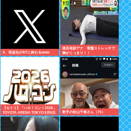
万いいね
後呂有紗アナ 骨盤ストレッチで
X、収益化が9/7に終わるwww
胸がくっきり！！
【セトリ】「ハロ！コン！2026」
歌手の松山千春さん（70）
TOYOTA ARENA TOKYO 8月8日
昼・夜公演セットリス