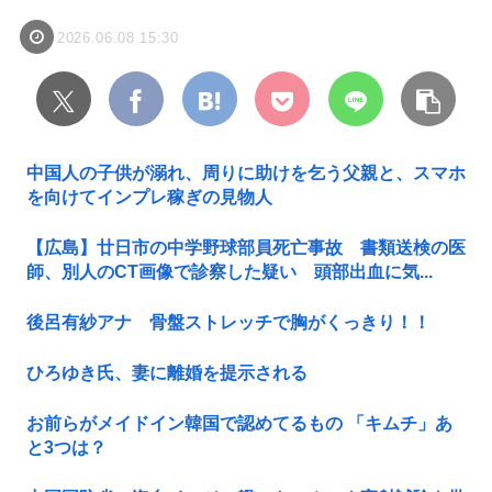
2026.06.08 15:30
中国人の子供が溺れ、周りに助けを乞う父親と、スマホ
を向けてインプレ稼ぎの見物人
【広島】廿日市の中学野球部員死亡事故 書類送検の医
師、別人のCT画像で診察した疑い 頭部出血に気...
後呂有紗アナ 骨盤ストレッチで胸がくっきり！！
ひろゆき氏、妻に離婚を提示される
お前らがメイドイン韓国で認めてるもの 「キムチ」あ
と3つは？