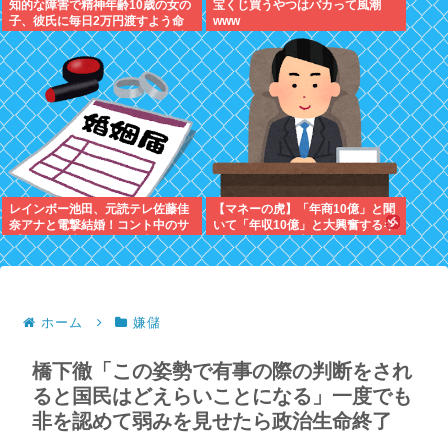
知的な障害で精神年齢10歳の女の
宝くじ買うやつはバカって風潮
子、彼氏に毎日2万円渡すよう命
www
じられ、暴力を恐れ連日売春。客
の82歳を殺害し逮捕
レインボー池田、元読テレ佐藤佳
【マネーの虎】「年商10億」と聞
奈アナと電撃結婚！コント中のサ
いて「年収10億」と大興奮するキ
プライズ発表にジャンボ大パニッ
ッズに教えたい大人のリアル
ク
ホーム
嫌儲
橋下徹「この姿勢で有事の際の判断をされ
ると国民はどえらいことになる」一度でも
非を認めて弱みを見せたら政治生命終了