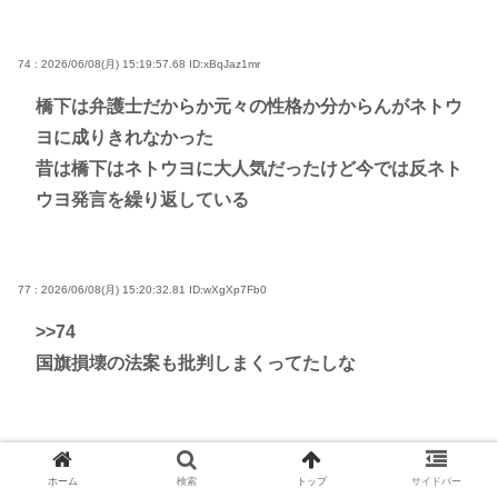
74 : 2026/06/08(月) 15:19:57.68
ID:xBqJaz1mr
橋下は弁護士だからか元々の性格か分からんがネトウ
ヨに成りきれなかった
昔は橋下はネトウヨに大人気だったけど今では反ネト
ウヨ発言を繰り返している
77 : 2026/06/08(月) 15:20:32.81
ID:wXgXp7Fb0
>>74
国旗損壊の法案も批判しまくってたしな
75 : 2026/06/08(月) 15:20:08.08
ID:M4lRmwUD0
ホーム
検索
トップ
サイドバー
謝れない病の人は大変だよな