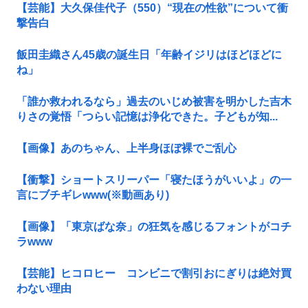
【芸能】大久保佳代子（550）“現在の性欲”について衝
撃告白
飯田圭織さん45歳の誕生日「年齢イジリはほどほどに
ね」
「誰か救われるなら」過去のいじめ被害を明かした吉木
りさの覚悟「つらい記憶は浄化できた。子どもが知...
【画像】あのちゃん、上半身ほぼ裸でご乱心
【衝撃】ショートスリーパー「寝たほうがいいよ」の一
言にブチギレwww(※動画あり)
【画像】「東京ばな奈」の狂気を感じるフォントがコチ
ラwww
【芸能】ヒコロヒー コンビニで割引おにぎりは絶対買
わない理由