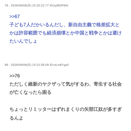
76 : 2026/06/08(月) 15:20:22.77
ID:byRiOF6Hr
>>67
子ども7人だかいるんだし、新自由主義で格差拡大と
かは許容範囲でも経済崩壊とか中国と戦争とかは避け
たいんでしょ
88 : 2026/06/08(月) 15:22:58.09
ID:ctLm6Ygs0
>>76
ただしく維新のヤクザって気がするわ、寄生する社会
が亡くなったら困る
ちょっとリミッターはずれまくりの矢部江奴が多すぎ
るんよ