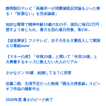
静岡朝日テレビ「高橋洋一が消費減税反対論をぶった斬
る！『財源ない』を完全論破」
知的な障害で精神年齢10歳の女の子、彼氏に毎日2万円
渡すよう命じられ、暴力を恐れ連日売春。客の8...
【放送事故】フジテレビ、女子大生を大量投入して闇深
エロ番組www
【マネーの虎】「年商10億」と聞いて「年収10億」と
大興奮するキッズに教えたい大人のリアル
さかなクン 50歳 結婚してる？に回答
佐藤二朗、主演予定だった映画『踊る大捜査線』スピン
オフ作品の撮影中止
2026年度 暑さのピーク終了