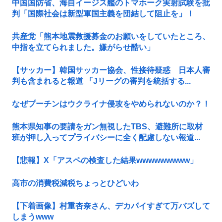
中国国防省、海自イージス艦のトマホーク実射試験を批
判「国際社会は新型軍国主義を団結して阻止を」！
共産党「熊本地震救援募金のお願いをしていたところ、
中指を立てられました。嫌がらせ酷い」
【サッカー】韓国サッカー協会、性接待疑惑 日本人審
判も含まれると報道 「Jリーグの審判を統括する...
なぜプーチンはウクライナ侵攻をやめられないのか？！
熊本県知事の要請をガン無視したTBS、避難所に取材
班が押し入ってプライバシーに全く配慮しない報道...
【悲報】X「アスペの検査した結果wwwwwwwww」
高市の消費税減税ちょっとひどいわ
【下着画像】村重杏奈さん、デカパイすぎて万バズして
しまうwww