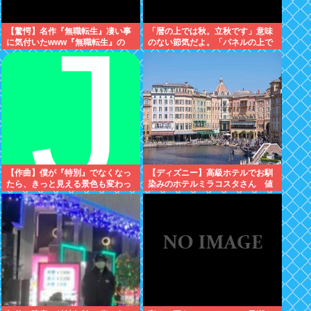
【驚愕】名作『無職転生』凄い事
「暦の上では秋。立秋です」意味
に気付いたwww『無職転生』の
のない節気だよ。「パネルの上で
「ロキシー」とかいう奴…可愛い
は19」みたいな風俗嬢かよ
けど…もしかして…
【作曲】僕が『特別』でなくなっ
【ディズニー】高級ホテルでお馴
たら、きっと見える景色も変わっ
染みのホテルミラコスタさん 値
てしまう。⋯だから曖昧でいい。
上げして改悪していたことがバレ
どうか、白黒ハッキリさせないで
て炎上中