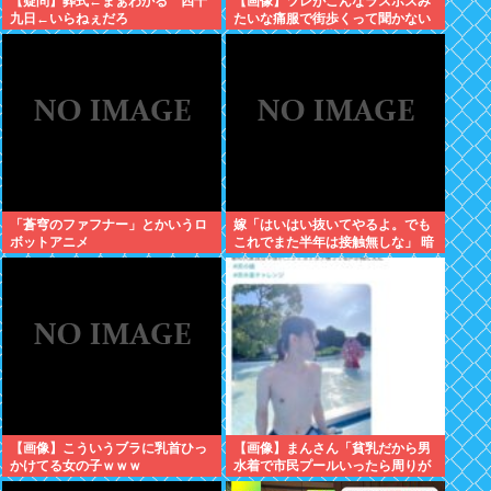
【疑問】葬式←まぁわかる 四十
【画像】ツレがこんなラスボスみ
九日←いらねぇだろ
たいな痛服で街歩くって聞かない
んやが、ガチで勘弁して欲しい
「蒼穹のファフナー」とかいうロ
嫁「はいはい抜いてやるよ。でも
ボットアニメ
これでまた半年は接触無しな」 暗
黙のこれツラ過ぎるだろ
【画像】こういうブラに乳首ひっ
【画像】まんさん「貧乳だから男
かけてる女の子ｗｗｗ
水着で市民プールいったら周りが
コソコソしだしてやばいwww」5