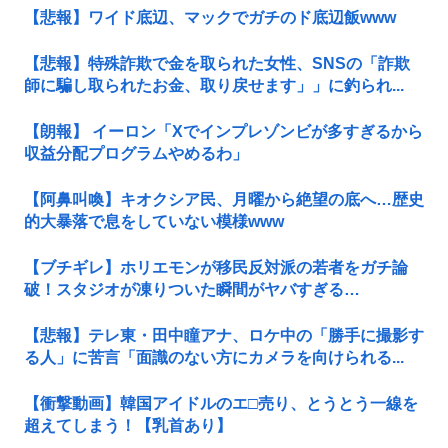
【悲報】ワイド底辺、マックでガチのド底辺飯www
【悲報】特殊詐欺で金を取られた女性、SNSの「詐欺
師に騙し取られたお金、取り戻せます」」に釣られ...
【朗報】 イーロン「Xでインプレゾンビが多すぎるから
収益分配プログラムやめるわ」
【阿鼻叫喚】キオクシア民、月曜から絶望の底へ…歴史
的大暴落で息をしていない模様www
【ブチギレ】ホリエモンが移民反対派の若者をガチ論
破！スタジオが凍りついた瞬間がヤバすぎる…
【悲報】テレ東・田中瞳アナ、ロケ中の「勝手に撮影す
る人」に苦言「面識のない方にカメラを向けられる...
【衝撃動画】韓国アイドルのエ□売り、とうとう一線を
超えてしまう！【乳首あり】