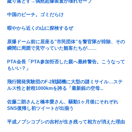
蹴り落とす→偶然起爆装置が壊れセーフ
中国のビーチ。ゴミだらけ
暇やから近くの山に探検するぜ
原爆ドーム前に居座る”市民団体”を警官隊が排除、その
瞬間に周囲で見守っていた観客たちが……
PTA会長「PTA参加拒否した親へ最終警告。こうなって
もいい？」
飛行開発実験団のF-2戦闘機に大型の謎ミサイル…ステ
ルス性と射程1000kmを誇る「最新鋭の空母...
佐藤二朗さんと橋本愛さん、騒動1ヶ月後にそれぞれ
SNS復帰し初ツイートが出揃う
平成ノブシコブシの吉村が生き残って相方が消えた理由