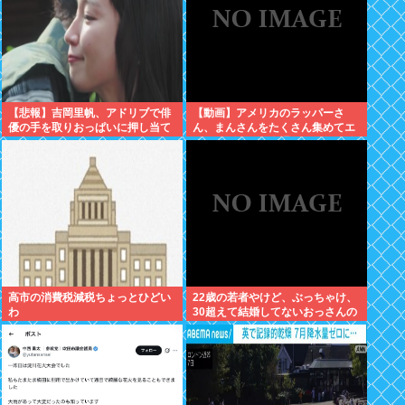
【悲報】吉岡里帆、アドリブで俳
【動画】アメリカのラッパーさ
優の手を取りおっぱいに押し当て
ん、まんさんをたくさん集めてエ
る
チエチダンスを全裸で踊るMVを撮
ってしまう❤
高市の消費税減税ちょっとひどい
22歳の若者やけど、ぶっちゃけ、
わ
30超えて結婚してないおっさんの
こと見下してる