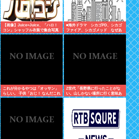
【画像】Juice=Juice、「ハロ！
■海外ドラマ シカゴPD、シカゴ
コン」シャッフル衣装で集合写真
ファイア、シカゴメッド なぜあ
の人は、あそこまで背負うのか
これが分かるやつは「オッサン」
Z世代「長野県に行ったことがな
らしい。 子供「おじ！ なんだこれ
い。山しかない場所に行く意味あ
は！」
る？」←これ