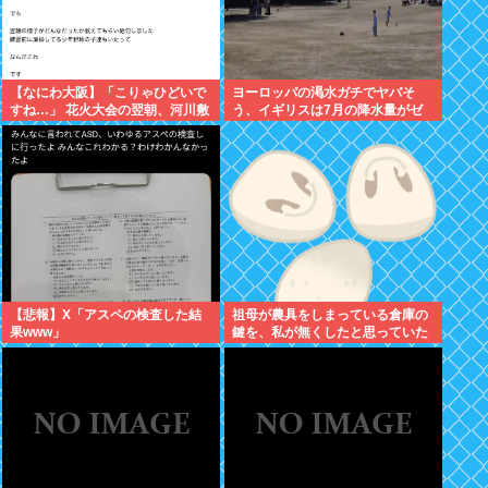
【なにわ大阪】「こりゃひどいで
ヨーロッパの渇水ガチでヤバそ
すね…」 花火大会の翌朝、河川敷
う、イギリスは7月の降水量がゼ
に広がっていた衝撃の光景
ロに 専門家「今年は過去最悪の不
作になる可能性」
【悲報】X「アスペの検査した結
祖母が農具をしまっている倉庫の
果www」
鍵を、私が無くしたと思っていた
ら…