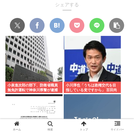
シェアする
小泉進次郎の部下、防衛省職員
小川淳也「うちは政権交代を目
無免許運転で神奈川県警が逮捕
指している党ですから」 百田尚
追突事故
樹「それは無理でしょう」
ホーム
検索
トップ
サイドバー