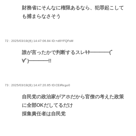
財務省にそんなに権限あるなら、犯罪起こして
も捕まらなさそう
72 : 2025/03/19(水) 14:47:06.84
ID:+d8YFQFsM
誰が言ったかで判断するスレｷﾀ━━━━(ﾟ
∀ﾟ)━━━━!!
73 : 2025/03/19(水) 14:47:20.85
ID:CEiRicgo0
自民党の政治家がアホだから官僚の考えた政策
に全部OKだしてるだけ
採集責任者は自民党