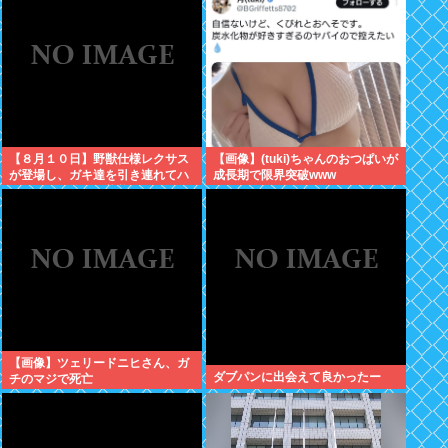
人の叡智を集めてもわからな
い…」
【８月１０日】野獣仕様レクサス
【画像】(tuki)ちゃんのおつぱいが
が登場し、ガキ達を引き連れてハ
成長期で限界突破www
ーメルンの笛吹き状態となる （※
動画あり）
【画像】ツェリードニヒさん、ガ
ダブパンに出会えて良かったー
チのマジで死亡