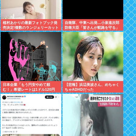
植村あかりの最新フォトブック発
自衛隊、中東へ出発…小泉進次郎
売決定!複数のランジェリーカット
防衛大臣「皆さんが航路を守る」
あり
日本企業「もう円安やめて頼
【悲報】浜辺美波さん、めちゃく
む！」希望レートは1ドル120円
ちゃADHDだった
現実は160円前後「輸出企業まで
悲鳴」