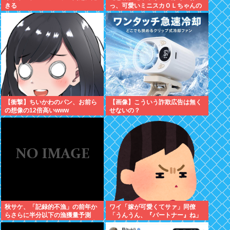
きる
っ、可愛いミニスカＯＬちゃんの
隣あいてんじゃん！座ったろ！」
→結果w w w w w w w w
【衝撃】ちいかわのパン、お前ら
【画像】こういう詐欺広告は無く
の想像の12倍高いwww
せないの？
秋サケ、「記録的不漁」の前年か
ワイ「嫁が可愛くてサァ」同僚
らさらに半分以下の漁獲量予測
「うんうん、『パートナー』ね」
「なぜこれほど減ったのか、日本