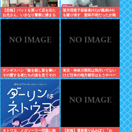
【悲報】バットを買って店を出た
望月理恵子容疑者(41)が義弟(44)
お兄さん、いきなり警察に捕まる
を蹴り頃す 意味不明だったが画
www
像みて納得・・・
チンギスハン「敵を殺し富を奪い
東京・神奈川県民は気付いてない
その愛する者たちの涙を見てその
けど日本の地方都市はもうやべー
妻や娘をレ●プするのが最大の喜
ぞ
び」
ネトウヨ、メガソーラー問題に飽
【怒報】電車乗り込みぼく「お