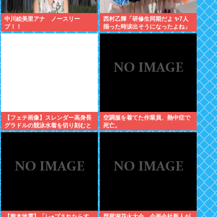
中川絵美里アナ ノースリー
西村乙輝「研修生同期だよ ✨7人
ブ！！
揃った時涙出そうになったよね」
【フェチ画像】スレンダー高身長
空調服を着てた作業員、熱中症で
グラドルの競泳水着を切り刻むと
死亡。
ヌルヌル 大開脚×マッサージ
【鹿】
【熊本地震】「レ●プされたらす
琵琶湖花火大会、企画会社新人が