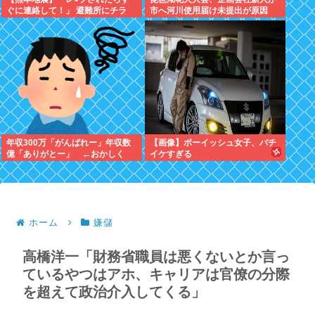
ぐに連絡して！」 避難所にチラ
市へ河川使用届け未提出が原因
シ。 無料で緊急避妊薬を届けるシ
→Xで告知したらできると思った
ステムを実現へ
年収300万「がんばれー」年収数
【画像】ボーイッシュ女子、バチ
億「ありがとー」 ←おかしく
イケすぎる
ね？
ホーム
嫌儲
高橋洋一「財務省職員は悪くないとか言っ
ているやつはアホ、キャリアは官僚の分際
を超えて政治介入してくる」