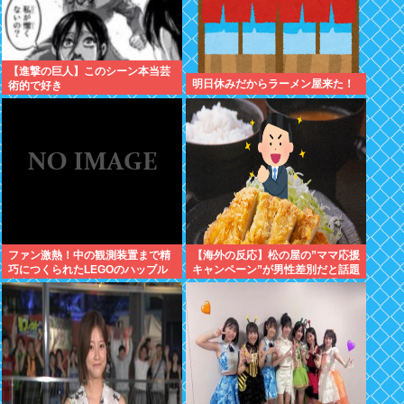
【進撃の巨人】このシーン本当芸
明日休みだからラーメン屋来た！
術的で好き
ファン激熱！中の観測装置まで精
【海外の反応】松の屋の”ママ応援
巧につくられたLEGOのハッブル
キャンペーン”が男性差別だと話題
宇宙望遠鏡が販売中
になっているらしい → 「普通
に”家族割”にしたらよかったのに
な」「こんなのにイライラできる
って幸せな人生を送ってるよな」