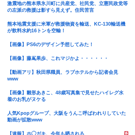
激震地の熊本県氷川町に共産党、社民党、立憲民政党等
の左派の救援は影すら見えず。住民苦言
熊本地震支援に米軍が救援物資を輸送、KC-130輸送機
が飲料水約16トンを空輸！
【画像】PS6のデザイン予想してみた！
【画像】藤嶌果歩、これマジかよ・・・・・・
【動画アリ】秋田県職員、ラブホテルから記者会見
www
【画像】雛形あきこ、48歳写真集で見せたハイレグ水
着のお乳がヌケる
人気Kpopグループ、大阪をうんこ呼ばわれりしていた
動画が拡散www
【速報】ホ◯ガキ、今年も晒される