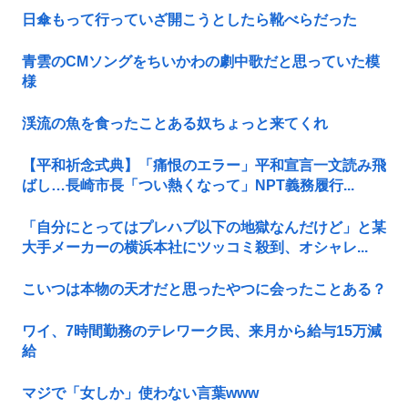
日傘もって行っていざ開こうとしたら靴べらだった
青雲のCMソングをちいかわの劇中歌だと思っていた模
様
渓流の魚を食ったことある奴ちょっと来てくれ
【平和祈念式典】「痛恨のエラー」平和宣言一文読み飛
ばし…長崎市長「つい熱くなって」NPT義務履行...
「自分にとってはプレハブ以下の地獄なんだけど」と某
大手メーカーの横浜本社にツッコミ殺到、オシャレ...
こいつは本物の天才だと思ったやつに会ったことある？
ワイ、7時間勤務のテレワーク民、来月から給与15万減
給
マジで「女しか」使わない言葉www