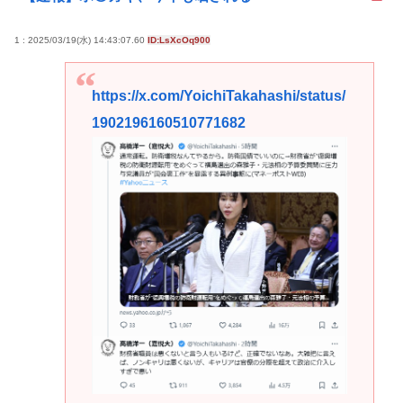
1 : 2025/03/19(水) 14:43:07.60
ID:LsXcOq900
https://x.com/YoichiTakahashi/status/
1902196160510771682