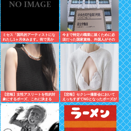
ミセス「国民的アーティストにな
今まで特定の職業に就くために必
れたし1ヶ月休みます。街で見か
須だった国家資格、外国人がその
けても声掛けないでね」
職に就く場合は不要へと方針切り
替えへ
【悲報】女性アスリートを性的対
【悲報】セクシー撮影会において
象にするポーズ、これに決まる
えっちすぎてNGとなったポーズが
こちらwww