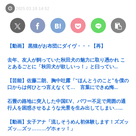
2025.03.19 14:52
【動画】 黒猫がお布団にダイヴ・・・【再】
去年、友人が飼っていた秋田犬の魅力に取り憑かれ こ
とあるごとに「秋田犬が欲しいっ！」と曰ってい...
【芸能】佐藤二朗、胸中吐露「“ほんとうのこと”を僕の
口からは何ひとつ言えなくて… 言葉にできぬ悔...
石畳の路地に突入した中国EV、パワー不足で周囲の通
行人を困惑させるような光景を生み出してしまい…...
【動画】女子アナ「流しそうめん初体験します！ズズッ
ズッ…ズッ………ゲホォッ！」