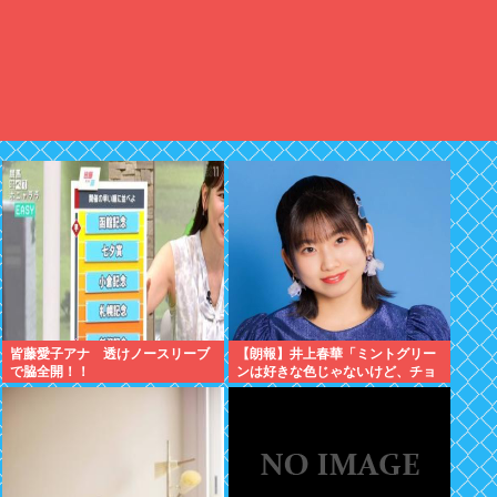
皆藤愛子アナ 透けノースリーブ
【朗報】井上春華「ミントグリー
で脇全開！！
ンは好きな色じゃないけど、チョ
コミントは好きなのでまぁいいか
と思ってる