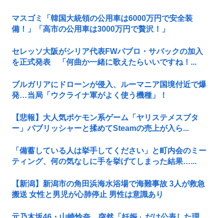
マスゴミ「韓国大統領の公用車は6000万円で安全装
備！」「高市の公用車は3000万円で贅沢！」
セレッソ大阪がシリア代表FWパブロ・サバックの加入
を正式発表 「何曲か一緒に歌えたらいいですね！...
ブルガリアにドローンが侵入、ルーマニア国境付近で爆
発…当局「ウクライナ軍がよく使う機種」！
【悲報】大人気ポケモン系ゲーム「ヤリステメスブタ
ー」パブリッシャーと揉めてSteamの売上が入ら...
「備蓄している人は挙手してください」と町内会のミー
ティング、何の気なしに手を挙げてしまった結果…...
【新潟】新潟市の角田浜海水浴場で海難事故 3人が救急
搬送 女性と男児が心肺停止 男性は意識あり
元乃木坂46・山崎怜奈、突然「妊娠」だけ公表した理