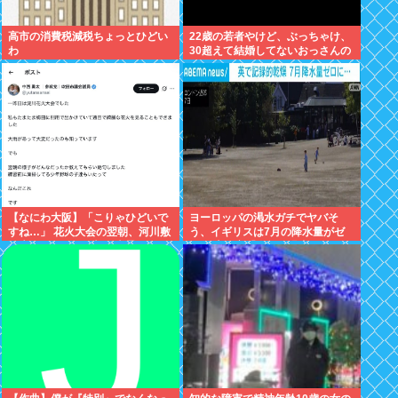
高市の消費税減税ちょっとひどい
22歳の若者やけど、ぶっちゃけ、
わ
30超えて結婚してないおっさんの
こと見下してる
【なにわ大阪】「こりゃひどいで
ヨーロッパの渇水ガチでヤバそ
すね…」 花火大会の翌朝、河川敷
う、イギリスは7月の降水量がゼ
に広がっていた衝撃の光景
ロに 専門家「今年は過去最悪の不
作になる可能性」