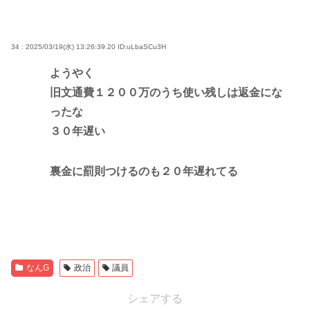
34 : 2025/03/19(水) 13:26:39.20
ID:uLbaSCu3H
ようやく
旧文通費１２００万のうち使い残しは返金にな
ったな
３０年遅い
裏金に罰則つけるのも２０年遅れてる
なんG
政治
議員
シェアする