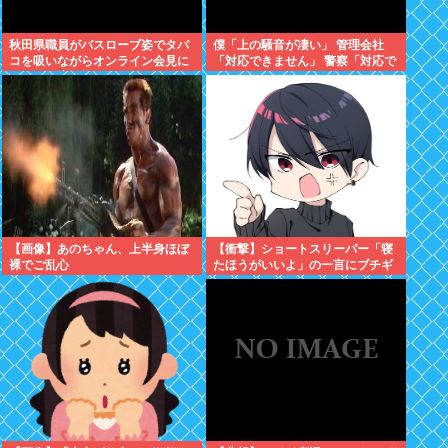
秋田県職員がバスローブ姿でタバ
僕「上の騒音が凄い」 管理会社
コを吸いながらオンライン会見に
「対応できません」 警察「対応で
どこのお貴族様だよw
きません」
【画像】あのちゃん、上半身ほぼ
【衝撃】ショートスリーパー「寝
裸でご乱心
たほうがいいよ」の一言にブチギ
レwww(※動画あり)