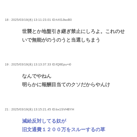
18 : 2025/03/19(水) 13:11:23.01
ID:hXGJlsoB0
世襲とか地盤引き継ぎ禁止にしろよ。これのせ
いで無能がのうのうと当選しちまう
19 : 2025/03/19(水) 13:13:37.33
ID:fQ8Epu+i0
なんでやねん
明らかに報酬目当てのクソだからやんけ
21 : 2025/03/19(水) 13:15:21.45
ID:bx1SVHBYH
減給反対してる奴が
旧文通費１２００万をスルーするの草