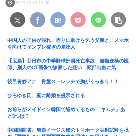
2025.03.19 13:26
中国人の子供が溺れ、周りに助けを乞う父親と、スマホ
を向けてインプレ稼ぎの見物人
【広島】廿日市の中学野球部員死亡事故 書類送検の医
師、別人のCT画像で診察した疑い 頭部出血に気...
後呂有紗アナ 骨盤ストレッチで胸がくっきり！！
ひろゆき氏、妻に離婚を提示される
お前らがメイドイン韓国で認めてるもの 「キムチ」あ
と3つは？
中国国防省、海自イージス艦のトマホーク実射試験を批