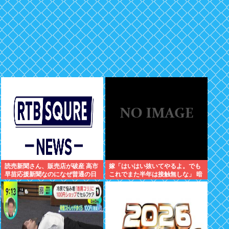
読売新聞さん、販売店が破産 高市
嫁「はいはい抜いてやるよ。でも
早苗応援新聞なのになぜ普通の日
これでまた半年は接触無しな」 暗
本人は買い支えないの？
黙のこれツラ過ぎるだろ