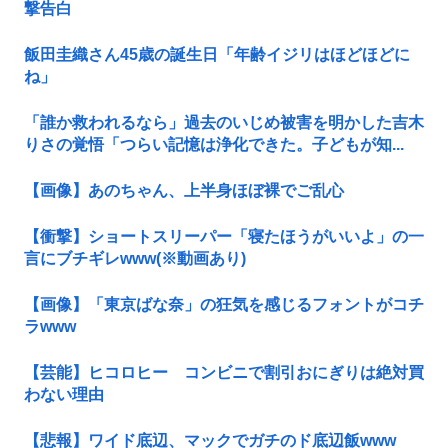
撃告白
飯田圭織さん45歳の誕生日「年齢イジリはほどほどに
ね」
「誰か救われるなら」過去のいじめ被害を明かした吉木
りさの覚悟「つらい記憶は浄化できた。子どもが知...
【画像】あのちゃん、上半身ほぼ裸でご乱心
【衝撃】ショートスリーパー「寝たほうがいいよ」の一
言にブチギレwww(※動画あり)
【画像】「東京ばな奈」の狂気を感じるフォントがコチ
ラwww
【芸能】ヒコロヒー コンビニで割引おにぎりは絶対買
わない理由
【悲報】ワイド底辺、マックでガチのド底辺飯www