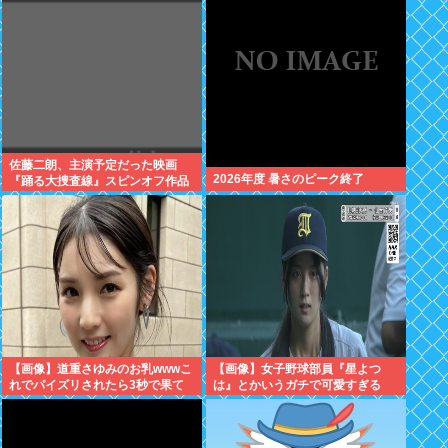
突入
佐藤二朗、主演予定だった映画
2026年度 暑さのピーク終了
『踊る大捜査線』スピンオフ作品
の撮影中止
【画像】道重さゆみのお乳wwwこ
【画像】女子野球部員『星よつ
れでパイズリされたら3秒で果て
は』とかいうガチで可愛すぎる
るだろ
JKwww