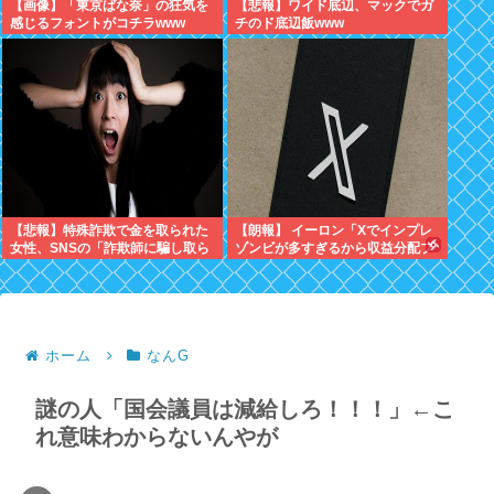
【画像】「東京ばな奈」の狂気を
【悲報】ワイド底辺、マックでガ
感じるフォントがコチラwww
チのド底辺飯www
【悲報】特殊詐欺で金を取られた
【朗報】 イーロン「Xでインプレ
女性、SNSの「詐欺師に騙し取ら
ゾンビが多すぎるから収益分配プ
れたお金、取り戻せます」」に釣
ログラムやめるわ」
られさらに240万円失うwww
ホーム
なんG
謎の人「国会議員は減給しろ！！！」←こ
れ意味わからないんやが