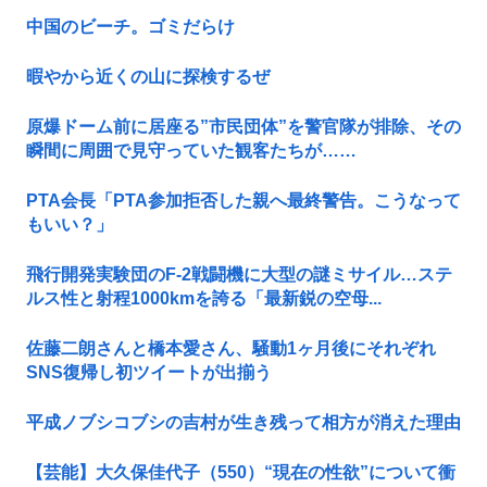
中国のビーチ。ゴミだらけ
暇やから近くの山に探検するぜ
原爆ドーム前に居座る”市民団体”を警官隊が排除、その
瞬間に周囲で見守っていた観客たちが……
PTA会長「PTA参加拒否した親へ最終警告。こうなって
もいい？」
飛行開発実験団のF-2戦闘機に大型の謎ミサイル…ステ
ルス性と射程1000kmを誇る「最新鋭の空母...
佐藤二朗さんと橋本愛さん、騒動1ヶ月後にそれぞれ
SNS復帰し初ツイートが出揃う
平成ノブシコブシの吉村が生き残って相方が消えた理由
【芸能】大久保佳代子（550）“現在の性欲”について衝