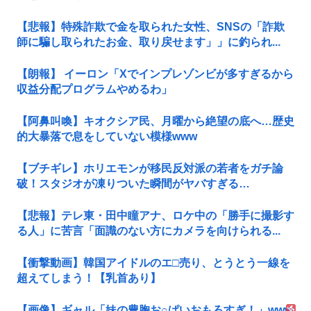
【悲報】特殊詐欺で金を取られた女性、SNSの「詐欺
師に騙し取られたお金、取り戻せます」」に釣られ...
【朗報】 イーロン「Xでインプレゾンビが多すぎるから
収益分配プログラムやめるわ」
【阿鼻叫喚】キオクシア民、月曜から絶望の底へ…歴史
的大暴落で息をしていない模様www
【ブチギレ】ホリエモンが移民反対派の若者をガチ論
破！スタジオが凍りついた瞬間がヤバすぎる…
【悲報】テレ東・田中瞳アナ、ロケ中の「勝手に撮影す
る人」に苦言「面識のない方にカメラを向けられる...
【衝撃動画】韓国アイドルのエ□売り、とうとう一線を
超えてしまう！【乳首あり】
【画像】ギャル「妹の豊胸お○ぱいおもろすぎ！」www