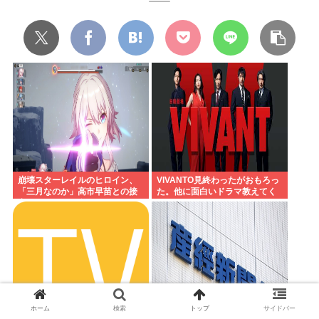
崩壊スターレイルのヒロイン、
VIVANTO見終わったがおもろっ
「三月なのか」高市早苗との接
た。他に面白いドラマ教えてく
点があまりにも多すぎる。もし
れ
かして早苗がモデル？
ホーム
検索
トップ
サイドバー
産経新聞、東北6県での発行休止