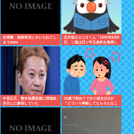
女球審、高校球児にキレられてし
北方領土エリオくん「1945年8月8
まうwww
日、ソ連は日ソ中立条約を無視し
宣戦布告、翌9日に日本への侵攻
を開始したぜ！」
中居正広、熊本地震直後に現地炊
30歳で初めてできた彼女(32)が
き出しに参加していた
「どういう神経してたらそんなこ
と言えるの？」と激怒、その理由
がｗｗｗ