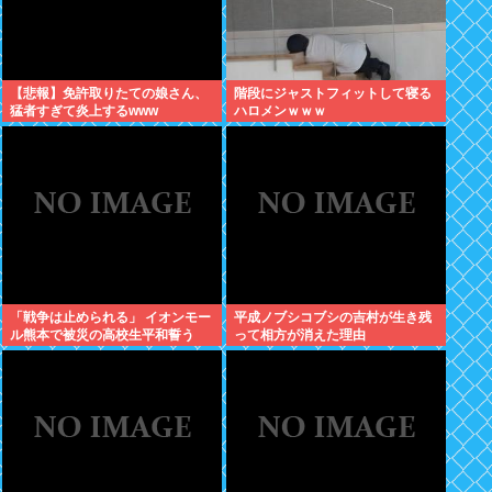
【悲報】免許取りたての娘さん、
階段にジャストフィットして寝る
猛者すぎて炎上するwww
ハロメンｗｗｗ
「戦争は止められる」 イオンモー
平成ノブシコブシの吉村が生き残
ル熊本で被災の高校生平和誓う
って相方が消えた理由