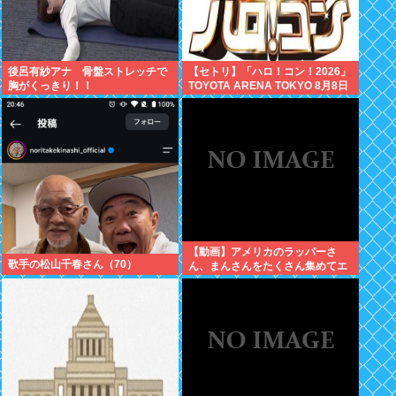
後呂有紗アナ 骨盤ストレッチで
【セトリ】「ハロ！コン！2026」
胸がくっきり！！
TOYOTA ARENA TOKYO 8月8日
昼・夜公演セットリス
【動画】アメリカのラッパーさ
歌手の松山千春さん（70）
ん、まんさんをたくさん集めてエ
チエチダンスを全裸で踊るMVを撮
ってしまう❤