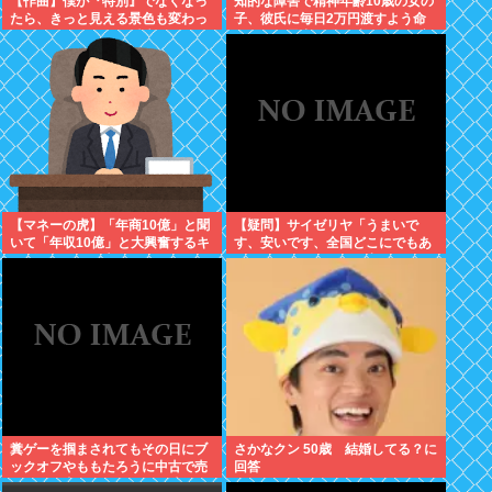
【作曲】僕が『特別』でなくなっ
知的な障害で精神年齢10歳の女の
たら、きっと見える景色も変わっ
子、彼氏に毎日2万円渡すよう命
てしまう。⋯だから曖昧でいい。
じられ、暴力を恐れ連日売春。客
どうか、白黒ハッキリさせないで
の82歳を殺害し逮捕
【マネーの虎】「年商10億」と聞
【疑問】サイゼリヤ「うまいで
いて「年収10億」と大興奮するキ
す、安いです、全国どこにでもあ
ッズに教えたい大人のリアル
ります」←こいつの弱点
糞ゲーを掴まされてもその日にブ
さかなクン 50歳 結婚してる？に
ックオフやももたろうに中古で売
回答
りつける事ができなくなる時代に