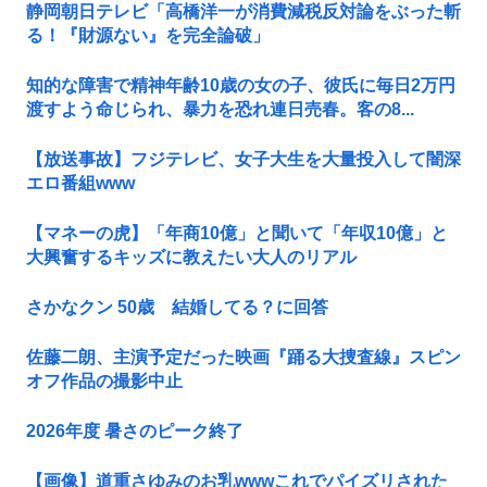
静岡朝日テレビ「高橋洋一が消費減税反対論をぶった斬
る！『財源ない』を完全論破」
知的な障害で精神年齢10歳の女の子、彼氏に毎日2万円
渡すよう命じられ、暴力を恐れ連日売春。客の8...
【放送事故】フジテレビ、女子大生を大量投入して闇深
エロ番組www
【マネーの虎】「年商10億」と聞いて「年収10億」と
大興奮するキッズに教えたい大人のリアル
さかなクン 50歳 結婚してる？に回答
佐藤二朗、主演予定だった映画『踊る大捜査線』スピン
オフ作品の撮影中止
2026年度 暑さのピーク終了
【画像】道重さゆみのお乳wwwこれでパイズリされた