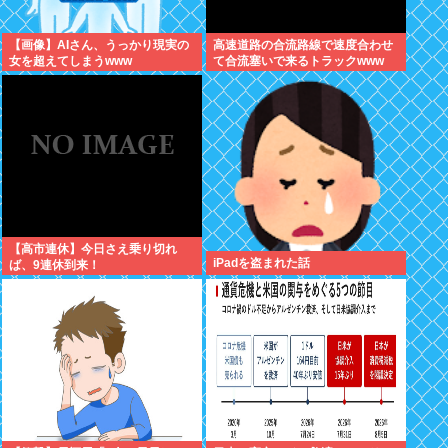
【画像】AIさん、うっかり現実の
高速道路の合流路線で速度合わせ
女を超えてしまうwww
て合流塞いで来るトラックwww
【高市連休】今日さえ乗り切れ
iPadを盗まれた話
ば、9連休到来！