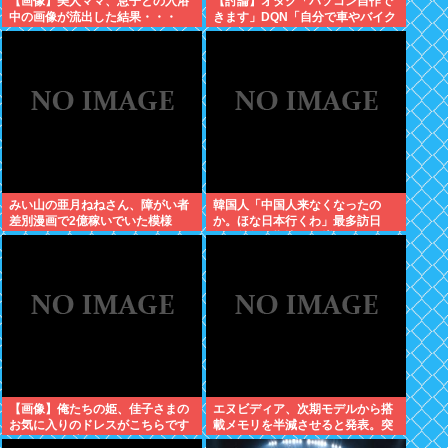
【画像】美人ママ、息子との入浴
【討論】オタク「パソコン自作で
中の画像が流出した結果・・・
きます」DQN「自分で車やバイク
いじれます」
みい山の亜月ねねさん、障がい者
韓国人「中国人来なくなったの
差別漫画で2億稼いでいた模様
か。ほな日本行くわ」最多訪日
www
数、前年同期比19%増
【画像】俺たちの姫、佳子さまの
エヌビディア、次期モデルから搭
お気に入りのドレスがこちらです
載メモリを半減させると発表。突
←コレは可愛過ぎるw w w w w w
然メモリ余り始めるwww