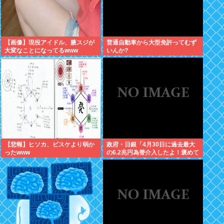
【画像】現役アイドル、腋スジが
普通自動車から大型免許ってむず
大変なことになってるwww
いんか?
【悲報】ヒソカ、ビスケより弱か
政府・日銀「4月30日に過去最大
ったwww
の6.2兆円為替介入したよ！褒めて
よ！」