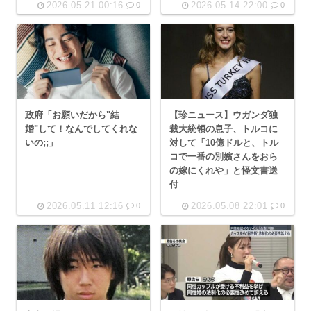
2026.05.21 00:16
2026.05.14 22:00
0
0
政府「お願いだから"結
【珍ニュース】ウガンダ独
婚"して！なんでしてくれな
裁大統領の息子、トルコに
いの;;」
対して「10億ドルと、トル
コで一番の別嬪さんをおら
の嫁にくれや」と怪文書送
付
2026.05.11 12:16
2026.05.08 22:01
0
0