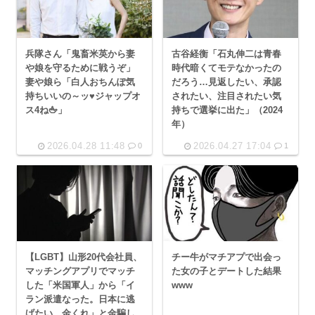
兵隊さん「鬼畜米英から妻
古谷経衡「石丸伸二は青春
や娘を守るために戦うぞ」
時代暗くてモテなかったの
妻や娘ら「白人おちんぽ気
だろう…見返したい、承認
持ちいいの～ッ♥ジャップオ
されたい、注目されたい気
ス4ね🖕」
持ちで選挙に出た」（2024
年）
2026.04.28 11:48
2026.04.27 17:04
0
1
【LGBT】山形20代会社員、
チー牛がマチアプで出会っ
マッチングアプリでマッチ
た女の子とデートした結果
した「米国軍人」から「イ
www
ラン派遣なった。日本に逃
げたい。金くれ」と金騙し