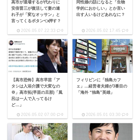
高市が退場するが代わりに
同性婚の話になると「生物
安倍晋三が復活して妻の連
学的におかしい」とか言い
れ子が「変なオッサン」と
出す人いるけどあれなに？
言ってくるボタン👈押す？
2026.05.07 22:33
2026.05.02 17:45
0
0
【高市恐怖】高市早苗「ア
フィリピンに「独島カフ
タシは入浴介護で大変なの
ェ」…経営者夫婦が3番目の
💢」高市拓(早苗の旦那)「風
「海外 “独島”英雄」
呂は一人で入ってるけ
ど…」
2026.05.02 07:00
2026.05.01 03:30
0
0