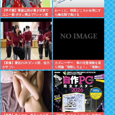
【甲子園】青森山田が暑さ対策で
わーくに、韓国どころか台湾にす
ユニ一新 ボタン廃止でTシャツ素
ら輸出額で負ける
材www
【画像】最近のJKダンス部、迫力
カズレーザー、車の任意保険を巡
がすごい
り持論「強制しろよ！」「保険に
も入れないヤツは運転すんなよ」