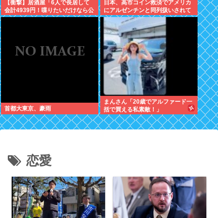
【衝撃】居酒屋「6人で長居して
日本、高市コイン救済でアメリカ
会計4939円！喋りたいだけなら公
にアルゼンチンと同列扱いされて
園に行ってくれ（怒」←これ
いた
www(※画像あり)
まんさん「20歳でアルファード一
首都大東京、豪雨
括で買える私素敵！」
恋愛