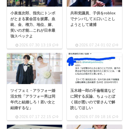
小泉進次郎、指先にトンボ
共和党議員、子供をroblox
がとまる宴会芸を披露。血
でナンパしてエ口いことし
統、金、権力、地位、嫁、
ようとして逮捕
笑いの才能…これが日本最
強スペックよ
2026.07.30 13:19
2026.07.24 01:02
0
0
ツイフェミ・アラフォー婚
玉木雄一郎の不倫報道など
活女性「アラフォー男は同
に関する反論、ちょっとぼ
年代と結婚しろ！若い女と
く頭が悪いので皆さんで解
結婚するな」
読してほしい
2026.07.17 22:15
2026.07.09 18:16
0
0