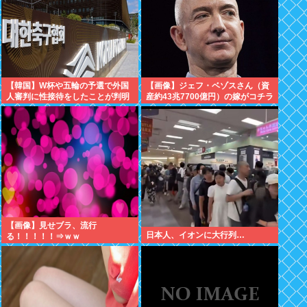
【韓国】W杯や五輪の予選で外国
【画像】ジェフ・ベゾスさん（資
人審判に性接待をしたことが判明
産約43兆7700億円）の嫁がコチラ
www
【画像】見せブラ、流行
日本人、イオンに大行列…
る！！！！！⇒ｗｗ