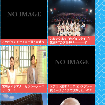
w w
Juice=Juice「めざましライブ」
このグランドセイコー買うか迷う
豊洲PIT公演画像ｷﾀ━━━━(ﾟ
∀ﾟ)━━━━!!
宮﨑あずさアナ セクシーノース
エアコン業者「エアコンスプレー
リーブ！！
使う人はどこまで洗浄したいの？
室内に風を送り込んでるファンは
汚いままですよ」331.5万バズ