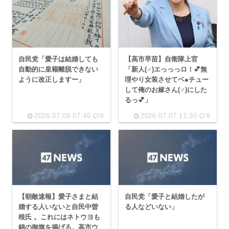
自民党「愛子は結婚しても
【高市早苗】自衛隊上官
自動的に皇籍離脱できない
「新人(♂)エっっっロ！💕無
ように改正しますー」
理やり女装させてベ●チュー
して俺のお嫁さん(♂)にした
るっ💕」
2026.07.09 07:46
2026.07.07 11:30
0
0
【朝敵速報】愛子さまと結
自民党「愛子と結婚したが
婚する人いないと自民中曽
る人などいない」
根氏 。これにはネトウヨも
錦の御旗を掲げる。高市ウ