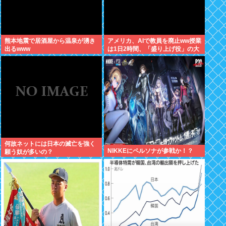
熊本地震で居酒屋から温泉が湧き
アメリカ、AIで教員を廃止ww授業
出るwww
は1日2時間、「盛り上げ役」の大
人が褒めてやる気を伸ばし学力大
幅アップ
何故ネットには日本の滅亡を強く
NIKKEにペルソナが参戦か！？
願う奴が多いの？