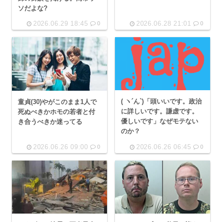
ソだよな?
2026.06.29 18:45
2026.06.28 21:01
0
0
( ヽ´ん`)「頭いいです。政治
童貞(30)やがこのまま1人で
に詳しいです。謙虚です。
死ぬべきかホモの若者と付
優しいです」なぜモテない
き合うべきか迷ってる
のか？
2026.06.26 09:00
2026.06.26 06:45
0
0