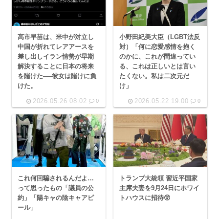
高市早苗は、米中が対立し
小野田紀美大臣（LGBT法反
中国が折れてレアアースを
対）「何に恋愛感情を抱く
差し出しイラン情勢が早期
のかに、これが間違ってい
解決することに日本の将来
る、これは正しいとは言い
を賭けた──彼女は賭けに負
たくない。私は二次元だ
けた。
け」
2026.05.26 08:02
2026.05.22 19:00
0
0
これ何回騙されるんだよ…
トランプ大統領 習近平国家
って思ったもの「議員の公
主席夫妻を9月24日にホワイ
約」「陽キャの陰キャアピ
トハウスに招待😲
ール」