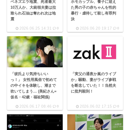
ベネズエラ地震、死者最大
ホモカップル、養子に迎え
10万人か、大統領夫妻は拉
た男の子の赤ちゃんを性的
致られ石油は奪われ次は地
暴行・虐待して殺し有罪判
震
決
2026.06.25 14:31
2026.06.20 19:17
0
0
「彼氏より気持ちいい
「実父の通夜か嵐のライブ
っ！」 女性用風俗で初めて
か」騒動、妻がライブ参戦
の中イキを体験し、潮まで
を断念していた！！当然夫
吹いてしまう… (美紀さん=
に批判殺到！
仮名・42歳・福祉関係)
2026.06.17 08:46
2026.06.02 17:15
0
0