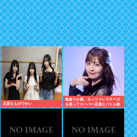
島倉りか様、モッツァレラチーズ
北原ももがでかい
を巡ってスーパー店員とバトル勃
発ｗｗｗ