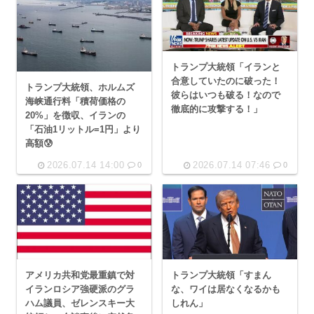
トランプ大統領「イランと
合意していたのに破った！
トランプ大統領、ホルムズ
彼らはいつも破る！なので
海峡通行料「積荷価格の
徹底的に攻撃する！」
20%」を徴収、イランの
「石油1リットル=1円」より
高額😰
2026.07.14 14:00
2026.07.14 07:46
0
0
アメリカ共和党最重鎮で対
トランプ大統領「すまん
イランロシア強硬派のグラ
な、ワイは居なくなるかも
ハム議員、ゼレンスキー大
しれん」