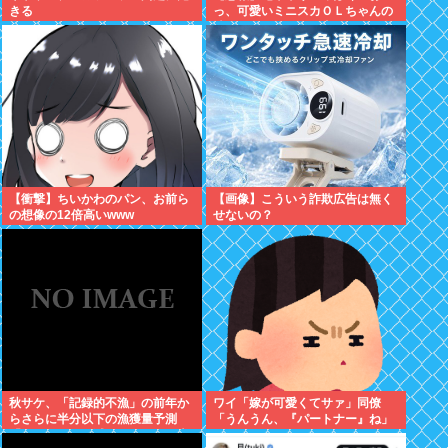
きる
っ、可愛いミニスカＯＬちゃんの
隣あいてんじゃん！座ったろ！」
→結果w w w w w w w w
【衝撃】ちいかわのパン、お前ら
【画像】こういう詐欺広告は無く
の想像の12倍高いwww
せないの？
秋サケ、「記録的不漁」の前年か
ワイ「嫁が可愛くてサァ」同僚
らさらに半分以下の漁獲量予測
「うんうん、『パートナー』ね」
「なぜこれほど減ったのか、日本