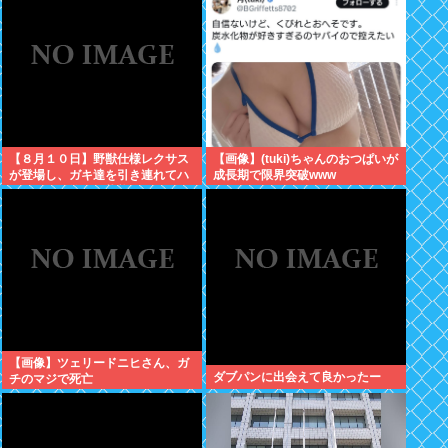
人の叡智を集めてもわからな
い…」
【８月１０日】野獣仕様レクサス
【画像】(tuki)ちゃんのおつぱいが
が登場し、ガキ達を引き連れてハ
成長期で限界突破www
ーメルンの笛吹き状態となる （※
動画あり）
【画像】ツェリードニヒさん、ガ
ダブパンに出会えて良かったー
チのマジで死亡