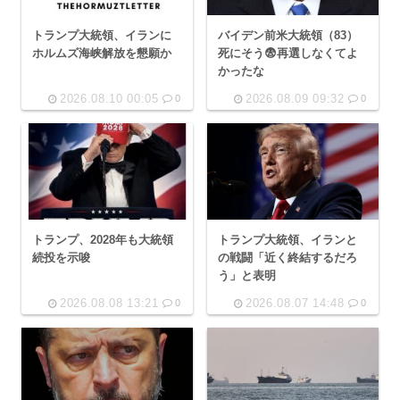
トランプ大統領、イランに
バイデン前米大統領（83）
ホルムズ海峡解放を懇願か
死にそう😨再選しなくてよ
かったな
2026.08.10 00:05
2026.08.09 09:32
0
0
トランプ、2028年も大統領
トランプ大統領、イランと
続投を示唆
の戦闘「近く終結するだろ
う」と表明
2026.08.08 13:21
2026.08.07 14:48
0
0