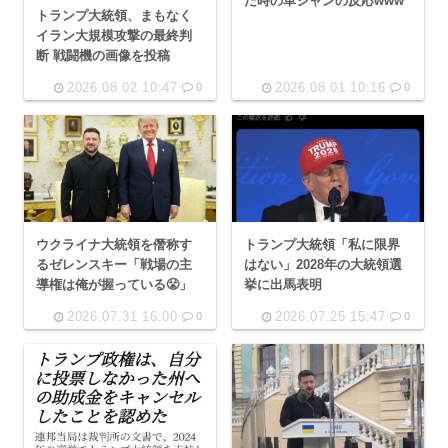
た時の革ジャンの反応www
トランプ大統領、まもなく
イラン大規模攻撃の最終判
断 戦闘機の画像を投稿
2026.08.02 10:47
2026.08.01 10:16
0
0
ウクライナ大統領を僭称す
トランプ大統領「私に限界
るゼレンスキー「戦場の主
はない」2028年の大統領選
導権は俺が握っている😤」
挙に出馬表明
2026.07.31 16:00
2026.07.25 15:47
0
0