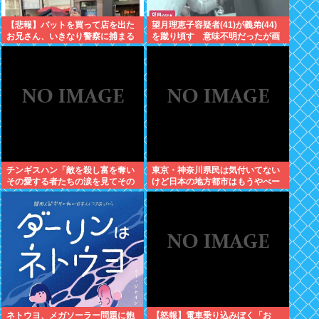
【悲報】バットを買って店を出た
望月理恵子容疑者(41)が義弟(44)
お兄さん、いきなり警察に捕まる
を蹴り頃す 意味不明だったが画
www
像みて納得・・・
チンギスハン「敵を殺し富を奪い
東京・神奈川県民は気付いてない
その愛する者たちの涙を見てその
けど日本の地方都市はもうやべー
妻や娘をレ●プするのが最大の喜
ぞ
び」
ネトウヨ、メガソーラー問題に飽
【怒報】電車乗り込みぼく「お