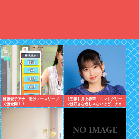
皆藤愛子アナ 透けノースリーブ
【朗報】井上春華「ミントグリー
で脇全開！！
ンは好きな色じゃないけど、チョ
コミントは好きなのでまぁいいか
と思ってる