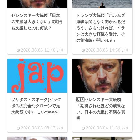
ゼレンスキー大統領「日本
トランプ大統領「ホルムズ
の支援は大きくない」3兆円
海峡は間もなく開かれるだ
も支援したのに何故？
ろう。さもなければ、イラ
ンは大きな打撃を受け、そ
の後海峡が開かれる」
2026.08.06 11:46
2026.08.05 14:30
0
0
ソリダス・スネーク(ビッグ
🇺🇦ゼレンスキー大統領
ボスの完全なクローンで元
「期待されたほどの成果な
大統領です)←こいつwww
い」日本の支援に不満を表
明
2026.08.05 08:17
2026.08.04 11:31
0
0