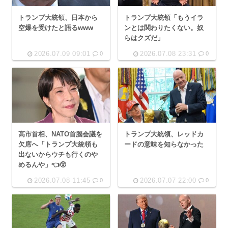
トランプ大統領、日本から
トランプ大統領「もうイラ
空爆を受けたと語るwww
ンとは関わりたくない。奴
らはクズだ」
2026.07.09 09:01
2026.07.08 23:31
0
0
高市首相、NATO首脳会議を
トランプ大統領、レッドカ
欠席へ「トランプ大統領も
ードの意味を知らなかった
出ないからウチも行くのや
めるんや」👈😲
2026.07.08 11:45
2026.07.07 22:00
0
0