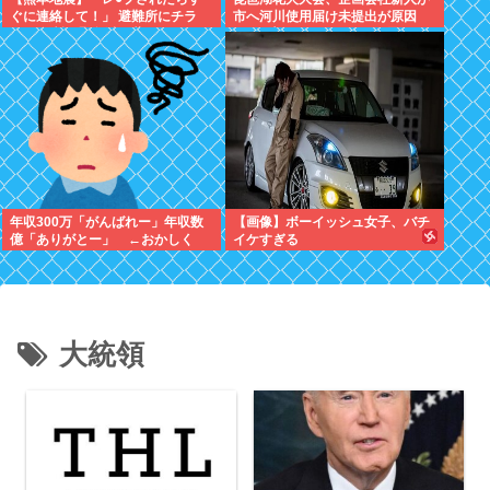
ぐに連絡して！」 避難所にチラ
市へ河川使用届け未提出が原因
シ。 無料で緊急避妊薬を届けるシ
→Xで告知したらできると思った
ステムを実現へ
年収300万「がんばれー」年収数
【画像】ボーイッシュ女子、バチ
億「ありがとー」 ←おかしく
イケすぎる
ね？
大統領