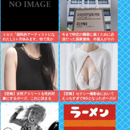
ミセス「国民的アーティストにな
今まで特定の職業に就くために必
れたし1ヶ月休みます。街で見か
須だった国家資格、外国人がその
けても声掛けないでね」
職に就く場合は不要へと方針切り
替えへ
【悲報】女性アスリートを性的対
【悲報】セクシー撮影会において
象にするポーズ、これに決まる
えっちすぎてNGとなったポーズが
こちらwww