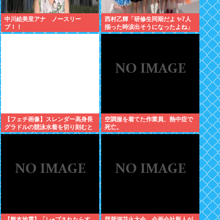
中川絵美里アナ ノースリー
西村乙輝「研修生同期だよ ✨7人
ブ！！
揃った時涙出そうになったよね」
【フェチ画像】スレンダー高身長
空調服を着てた作業員、熱中症で
グラドルの競泳水着を切り刻むと
死亡。
ヌルヌル 大開脚×マッサージ
【鹿】
【熊本地震】「レ●プされたらす
琵琶湖花火大会、企画会社新人が