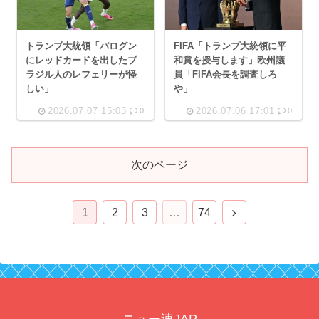
トランプ大統領「バログン
FIFA「トランプ大統領に平
にレッドカードを出したブ
和賞を授与します」欧州議
ラジル人のレフェリーが怪
員「FIFA会長を調査しろ
しい」
や」
2026.07.07 15:03
2026.07.06 17:01
0
0
次のページ
次
1
2
3
…
74
へ