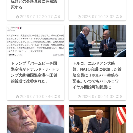
統領との会談直後に突然急
死する
2026.07.12 20:17
2026.07.10 13:02
0
0
トランプ「パームビーチ国
トルコ、エルドアン大統
際空港がドナルド・J・トラ
領、NATO会議に参加した首
ンプ大統領国際空港へ圧倒
脳全員にリボルバー拳銃を
的賛成で改称された」
配布。いつでもバトルロワ
イヤル開始可能状態に
2026.07.10 09:46
2026.07.09 14:32
0
0