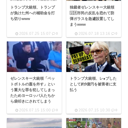
トランプ大統領、トランプ
独裁者ゼレンスキー大統領
が負けた州への補助金を打
🇺🇦市民の反乱を恐れて防
ち切りwww
弾ガラスを急遽設置してし
まうwww
2026.07.25 15:07
2026.07.18 13:16
0
0
ゼレンスキー大統領「ペッ
トランプ大統領、レ●プした
トボトルの蓋を外す」とい
として約9億円を被害者に支
う重大な罪を犯してしまっ
払う
たためヨーロッパ人たちか
ら袋叩きにされてしまう
2026.07.15 15:00
2026.07.15 10:30
0
0