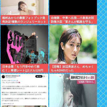
植村あかりの最新フォトブック発
自衛隊、中東へ出発…小泉進次郎
売決定!複数のランジェリーカット
防衛大臣「皆さんが航路を守る」
あり
日本企業「もう円安やめて頼
【悲報】浜辺美波さん、めちゃく
む！」希望レートは1ドル120円
ちゃADHDだった
現実は160円前後「輸出企業まで
悲鳴」