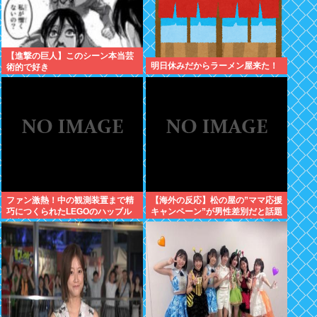
【進撃の巨人】このシーン本当芸
明日休みだからラーメン屋来た！
術的で好き
ファン激熱！中の観測装置まで精
【海外の反応】松の屋の”ママ応援
巧につくられたLEGOのハッブル
キャンペーン”が男性差別だと話題
宇宙望遠鏡が販売中
になっているらしい → 「普通
に”家族割”にしたらよかったのに
な」「こんなのにイライラできる
って幸せな人生を送ってるよな」