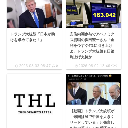
トランプ大統領「日本が助
安倍内閣参与でアベノミク
けを求めてきた！」
ス提唱の浜田宏一さん「金
利を今すぐ4%に引き上げ
よ」トランプ大統領も日銀
利上げ支持か
2026.08.03 08:47
2026.08.02 13:46
0
0
【動画】トランプ大統領が
「米国はAIで中国を大きく
リードしている」と発言し