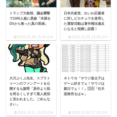
トランプ大統領、議会襲撃
日本共産党、れいわ応援者
で1000人超に恩赦「米国を
に対しピカチュウを使用し
DSから救った真の英雄」
た選挙活動は著作権法違反
になると指摘し話題！
2025.01.06 15:45
2024.10.25 14:05
0
0
大川ぶくぶ先生、スプラト
ネトウヨ「サウジ皇太子は
ゥーンのファンアートを公
ゲーム好きでぇ！サウジは
開するも謝罪「原作より肌
親日でぇ！！」🇸🇦「任天
を明るくしすぎて黒人差別
堂株売るはｗ」
と言われました。ごめんな
さい」
2024.10.11 10:20
2024.10.08 17:10
0
0