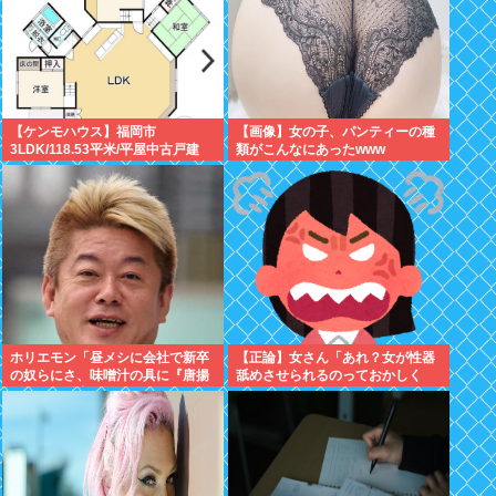
【ケンモハウス】福岡市
【画像】女の子、パンティーの種
3LDK/118.53平米/平屋中古戸建
類がこんなにあったwww
て/3,500万円 ありか？
ホリエモン「昼メシに会社で新卒
【正論】女さん「あれ？女が性器
の奴らにさ、味噌汁の具に『唐揚
舐めさせられるのっておかしく
げがない理由』わかるか？って聞
ね？」6まんいいね
いたの」