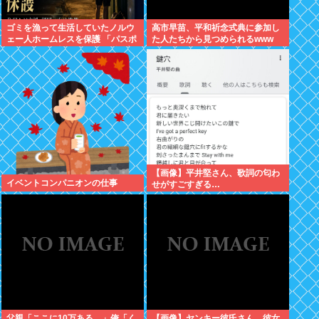
ゴミを漁って生活していたノルウ
高市早苗、平和祈念式典に参加し
ェー人ホームレスを保護 「パスポ
た人たちから見つめられるwww
ートを盗まれ帰国できず、3年以
上も経ってしまった」
【画像】平井堅さん、歌詞の匂わ
イベントコンパニオンの仕事
せがすごすぎる…
父親「ここに10万ある。」俺「く
【画像】ヤンキー彼氏さん、彼女