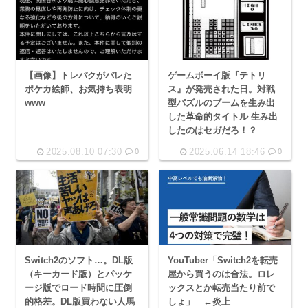
【画像】トレパクがバレた
ゲームボーイ版『テトリ
ポケカ絵師、お気持ち表明
ス』が発売された日。対戦
www
型パズルのブームを生み出
した革命的タイトル 生み出
したのはセガだろ！？
2025.08.10 07:30
2025.06.14 18:46
0
0
Switch2のソフト…。DL版
YouTuber「Switch2を転売
（キーカード版）とパッケ
屋から買うのは合法。ロレ
ージ版でロード時間に圧倒
ックスとか転売当たり前で
的格差。DL版買わない人馬
しょ」 ←炎上