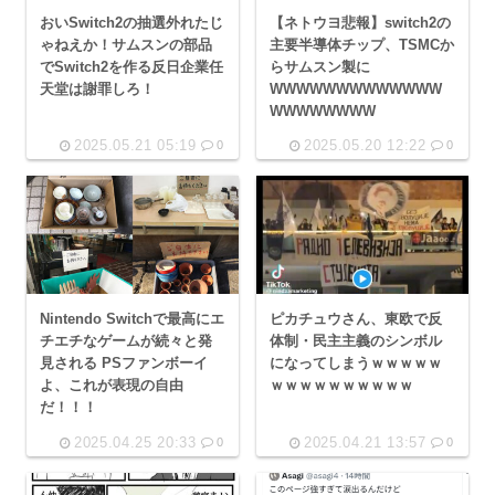
おいSwitch2の抽選外れたじ
【ネトウヨ悲報】switch2の
ゃねえか！サムスンの部品
主要半導体チップ、TSMCか
でSwitch2を作る反日企業任
らサムスン製に
天堂は謝罪しろ！
WWWWWWWWWWWWW
WWWWWWWW
2025.05.21 05:19
2025.05.20 12:22
0
0
Nintendo Switchで最高にエ
ピカチュウさん、東欧で反
チエチなゲームが続々と発
体制・民主主義のシンボル
見される PSファンボーイ
になってしまうｗｗｗｗｗ
よ、これが表現の自由
ｗｗｗｗｗｗｗｗｗｗ
だ！！！
2025.04.25 20:33
2025.04.21 13:57
0
0