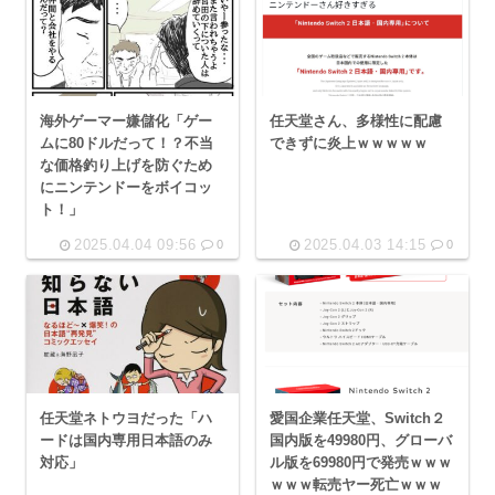
海外ゲーマー嫌儲化「ゲー
任天堂さん、多様性に配慮
ムに80ドルだって！？不当
できずに炎上ｗｗｗｗｗ
な価格釣り上げを防ぐため
にニンテンドーをボイコッ
ト！」
2025.04.04 09:56
2025.04.03 14:15
0
0
任天堂ネトウヨだった「ハ
愛国企業任天堂、Switch２
ードは国内専用日本語のみ
国内版を49980円、グローバ
対応」
ル版を69980円で発売ｗｗｗ
ｗｗｗ転売ヤー死亡ｗｗｗ