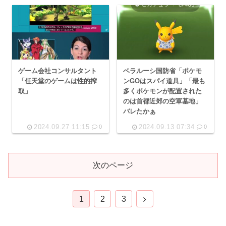
ゲーム会社コンサルタント
ベラルーシ国防省「ポケモ
「任天堂のゲームは性的搾
ンGOはスパイ道具」「最も
取」
多くポケモンが配置された
のは首都近郊の空軍基地」
バレたかぁ
2024.09.27 11:15
2024.09.13 07:34
0
0
次のページ
次
1
2
3
へ