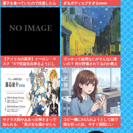
菓子を食べていたので注意したら
ぎるボディエグすぎるwww
あろうことか...
【アメリカの高市】イーロン・マ
ゴッホって結局なにがそんなに凄
スク「Xで収益化出来るようにし
いの？ 何が評価されてるのか教え
たら喜ぶだろなあ」「インプレゾ
て
ンビ大発生なんて想定外なんです
けど！
サクラ大戦やああっ女神さまっで
コピー機にA4入れようとして紙で
知られる、「美少女を描かせたら
指を切った奴。今すぐ病院にい
十傑」のひとり、藤島康介氏のデ
け。腕一本切断になってもしらん