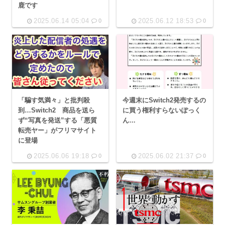
鹿です
2025.06.14 05:04
2025.06.12 18:53
0
0
「騙す気満々」と批判殺
今週末にSwitch2発売するの
到…Switch2 商品を送ら
に買う権利すらないぽっく
ず“写真を発送”する「悪質
ん…
転売ヤー」がフリマサイト
に登場
2025.06.06 19:18
2025.06.02 21:37
0
0