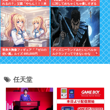
れるの？」父親「やらん！！！来
に対してめちゃくちゃ優しすぎる
週まで家を出ていってくれない
✨✨
か」
等身大胸像フィギュア「『ゼロの
ディズニーランドみたいにベルセ
使い魔』ルイズ 495,000円
ルクランドってできないかな
任天堂