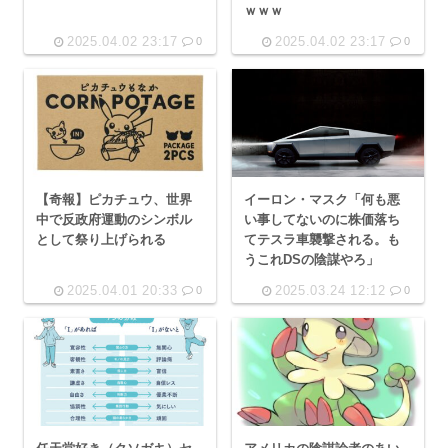
ｗｗｗ
2025.04.02 23:17
2025.04.02 23:17
0
0
【奇報】ピカチュウ、世界
イーロン・マスク「何も悪
中で反政府運動のシンボル
い事してないのに株価落ち
として祭り上げられる
てテスラ車襲撃される。も
うこれDSの陰謀やろ」
2025.04.01 20:33
2025.03.24 12:12
0
0