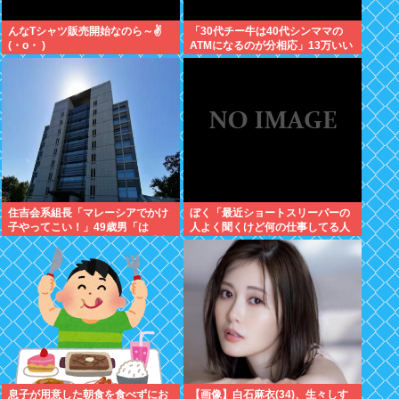
んなTシャツ販売開始なのら～✌
「30代チー牛は40代シンママの
(・o・ )
ATMになるのが分相応」13万いい
ね ‍♀
住吉会系組長「マレーシアでかけ
ぼく「最近ショートスリーパーの
子やってこい！」49歳男「は
人よく聞くけど何の仕事してる人
い、、、」→マレー詐欺拠点「適
なんやろ、wiki読んでみるか」
性検査不合格！送還！」組長ら、
男ボコボコに
息子が用意した朝食を食べずにお
【画像】白石麻衣(34)、生々しす