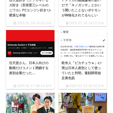
任天堂好き（クソガキ）セ
アメリカの陰謀論者のあい
ガ好き（安倍晋三レベルの
だで「キノガッサ」とかい
ニワカ）PCエンジン好き👈
う聞いたことないポケモン
硬派な本物
が神格化されてるらしい
2025.01.19 16:52
2025.01.19 14:07
0
0
任天堂さん、日本人向けの
欧米人「ピカチュウｗ」👉
動画だけコメント閉鎖する
実は日本人差別として使っ
差別企業だった…
ていたと判明。童顔胴長短
足黄色肌
2025.01.17 06:24
2025.01.13 16:02
0
0