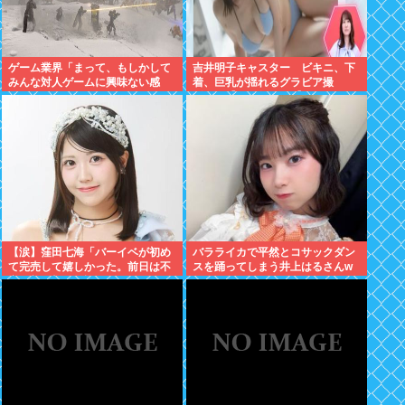
ゲーム業界「まって、もしかして
吉井明子キャスター ビキニ、下
みんな対人ゲームに興味ない感
着、巨乳が揺れるグラビア撮
じ…？」
影！！【GIF動画あり】
【涙】窪田七海「バーイベが初め
バラライカで平然とコサックダン
て完売して嬉しかった。前日は不
スを踊ってしまう井上はるさんw
安で朝4時まで泣いてた」