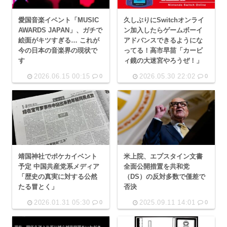
愛国音楽イベント「MUSIC
久しぶりにSwitchオンライ
AWARDS JAPAN」、ガチで
ン加入したらゲームボーイ
絵面がキツすぎる… これが
アドバンスできるようにな
今の日本の音楽界の現状で
ってる！高市早苗「カービ
す
ィ鏡の大迷宮やろうぜ！」
2026.06.15 00:15
2026.05.30 22:02
0
0
靖国神社でポケカイベント
米上院、エプスタイン文書
予定 中国共産党系メディア
全面公開措置を共和党
「歴史の真実に対する公然
（DS）の反対多数で僅差で
たる冒とく」
否決
2026.01.31 05:30
2025.09.11 14:01
0
0