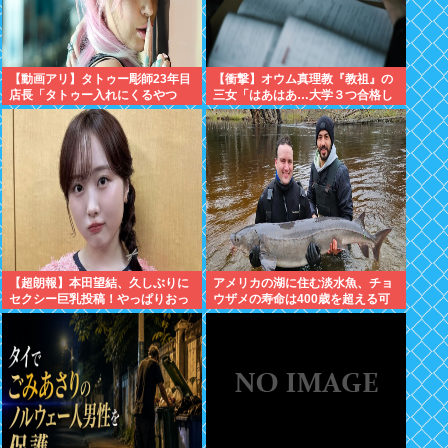
【動画アリ】タトゥー彫師23年目
【衝撃】オウム真理教『教祖』の
店長「タトゥー入れにくるやつ
三女「はあはあ…大学３つ合格し
99%バカです」←これ！
たぞ！！！」大学
「「「………」」」⇒！
【超朗報】本田望結、久しぶりに
アメリカの湖に住む淡水魚、チョ
セクシー巨乳投稿！やっぱりおっ
ウザメの寿命は400歳を超える可
ぱいでかかった！
能性