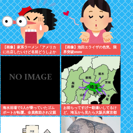
ビュー40周年を記念した原画展が
ぞ
開催！
【画像】家系ラーメン「アメリカ
【画像】池田エライザの色気、限
に出店したいけど名前どうしよか
界突破www
なぁ… せや！」
海水浴場で3人が乗っていたゴム
お前らってすげー勘違いしてるけ
ボートが転覆。全員救助され父親
ど、埼玉から見たら大阪兵庫京都
(37)は生き残る。子供の女児(13)
って地方でしかねえぞ？
と男児(8)は死亡