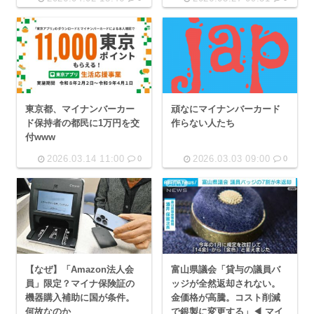
頑なにマイナンバーカード
東京都、マイナンバーカー
作らない人たち
ド保持者の都民に1万円を交
付www
2026.03.14 11:00
2026.03.03 09:00
0
0
【なぜ】「Amazon法人会
富山県議会「貸与の議員バ
員」限定？マイナ保険証の
ッジが全然返却されない。
機器購入補助に国が条件。
金価格が高騰。コスト削減
何故なのか
で銀製に変更する」◀ マイ