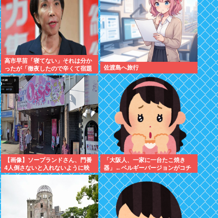
高市早苗「寝てない」それは分か
佐渡島へ旅行
ったが「徹夜したので辛くて宿題
やってません」って言う奴高市早
苗以外に見たことないのだが
【画像】ソープランドさん、門番
「大阪人、一家に一台たこ焼き
4人倒さないと入れないように映
器」←ベルギーバージョンがコチ
ってしまう
ラ・・・・・・