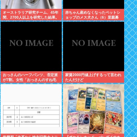
オーストラリア研究チーム、45年
赤ちゃん産めなくなったペットシ
間、2700人以上を研究した結果。
ョップのメス犬さん（6）里親募
大麻に有益な効果はほとんどな
集されてしまうwww
く、むしろ有蓋だった事を証明
おっさんのハーフパンツ、否定派
家賃2000円値上げするって言われ
が7割。女性「おっさんのすね毛
たんだけど
なんて見たくないじゃないですか
w」