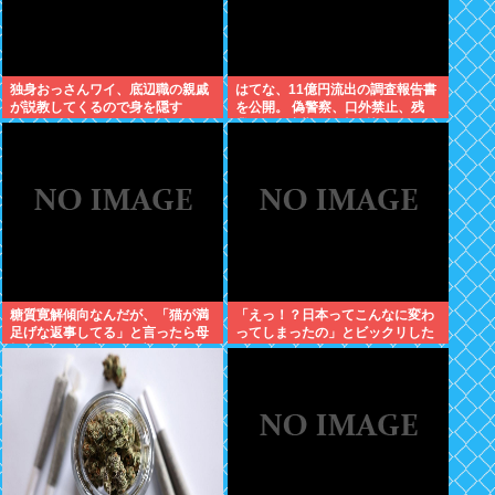
独身おっさんワイ、底辺職の親戚
はてな、11億円流出の調査報告書
が説教してくるので身を隠す
を公開。 偽警察、口外禁止、残
業・休日出勤200時間越、孤
立…。やばすぎて草はえる
糖質寛解傾向なんだが、「猫が満
「えっ！？日本ってこんなに変わ
足げな返事してる」と言ったら母
ってしまったの」とビックリした
親に「お気の毒w」と言われた
こと