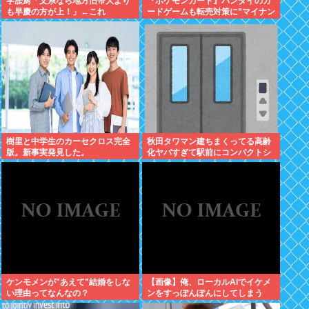
学歴厨「文系なら地方旧帝大より
『ポケモンカード』バンダイのカ
も早慶の方が上！」←これ
ードゲームも転売対策に”マイナン
バー”導入開始「効果テキメン」
樹里と中学生のカーセクロス完全
秋田タワマン建ちまくってる高齢
版。新事実発見した。
化ヤバすぎて駅前にコンパクトシ
ティつくって...
ケンモメンが"あえて"結婚をしな
【画像】俺、ローカルAIでイケメ
い理由ってなんなの？
ンをすっぽんぽんにしてしまう
www