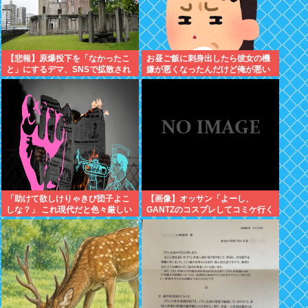
【悲報】原爆投下を「なかったこ
お昼ご飯に刺身出したら彼女の機
と」にするデマ、SNSで拡散され
嫌が悪くなったんだけど俺が悪い
てしまう
のだろうか →…これアウト？
「助けて欲しけりゃきび団子よこ
【画像】オッサン「よーし、
しな？」 これ現代だと色々厳しい
GANTZのコスプレしてコミケ行く
よな
かー」