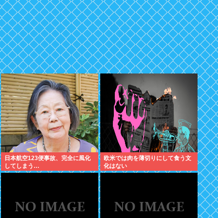
日本航空123便事故、完全に風化
欧米では肉を薄切りにして食う文
してしまう…
化はない