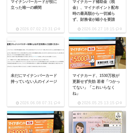
マイナンバーカードが役に
マイナカード補助金（税
立った唯一の瞬間
金）、マイナポイント配布
時の最高額から一切減ら
ず、財務省が縮小を要請
2026.07.02 23:31
2026.06.27 18:15
0
0
未だにマイナンバーカード
マイナカード、1530万枚が
持っていない人のイメージ
更新せず失効 若者「つかっ
てない」「これいらなく
ね」
2026.06.08 07:31
2026.05.25 13:15
0
0