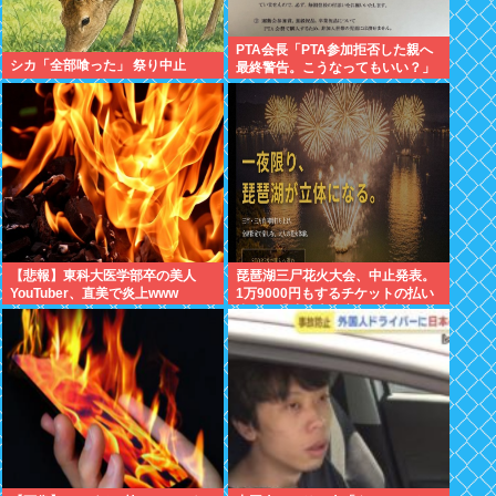
PTA会長「PTA参加拒否した親へ
シカ「全部喰った」 祭り中止
最終警告。こうなってもいい？」
（※画像あり）
【悲報】東科大医学部卒の美人
琵琶湖三尸花火大会、中止発表。
YouTuber、直美で炎上www
1万9000円もするチケットの払い
戻しは「法的専門家への相談を行
いながら」で確約せず