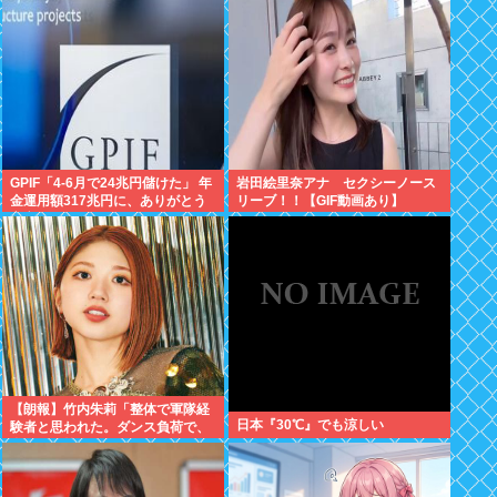
GPIF「4-6月で24兆円儲けた」 年
岩田絵里奈アナ セクシーノース
金運用額317兆円に、ありがとう
リーブ！！【GIF動画あり】
高市
【朗報】竹内朱莉「整体で軍隊経
日本『30℃』でも涼しい
験者と思われた。ダンス負荷で、
私の骨と筋肉はもうグチャグチャ
になってい