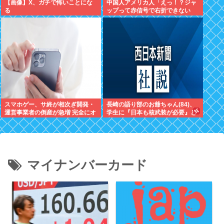
【画像】X、ガチで怖いことにな
中国人アメリカ人「えっ！？ジャ
る
ップって赤信号で右折できない
の？」
スマホゲー、サ終が相次ぎ開発・
長崎の語り部のお爺ちゃん(84)、
運営事業者の倒産が急増 完全にオ
学生に『日本も核武装が必要』と
ワコンか
言われびっくり
マイナンバーカード