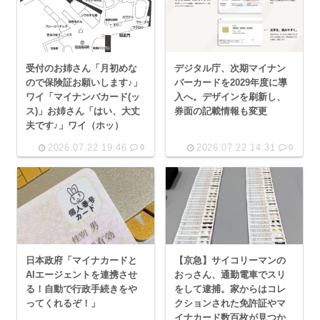
受付のお姉さん「月初めな
デジタル庁、次期マイナン
ので保険証お願いします♪」
バーカードを2029年度に導
ワイ「マイナンバカード(ッ
入へ。デザインを刷新し、
ス)」お姉さん「はい、大丈
券面の記載情報も変更
夫です♪」ワイ（ホッ）
2026.07.22 19:46
2026.07.22 14:31
0
0
日本政府「マイナカードと
【京急】サイコリーマンの
AIエージェントを連携させ
おっさん、通勤電車でスリ
る！自動で行政手続きをや
をして逮捕。家からはコレ
ってくれるぞ！」
クションされた免許証やマ
イナカード数百枚が見つか