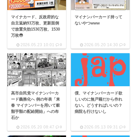
マイナカード、反政府的な
マイナンバーカード持って
自主返納93万枚、更新面倒
ないやつwww
で放置失効1530万枚、1530
万枚😳
2026.05.23 10:01
2026.05.20 14:30
0
0
僕、マイナンバーカード欲
高市自民党マイナンバーカ
しいのに無戸籍だから作れ
ード義務化へ 例の年表「来
ない。どうすればいいの？
春 マイナンバーを用いて穀
病院も行けないし
類芋類の配給開始」への布
石か
2026.05.20 08:47
2026.05.13 09:31
0
0