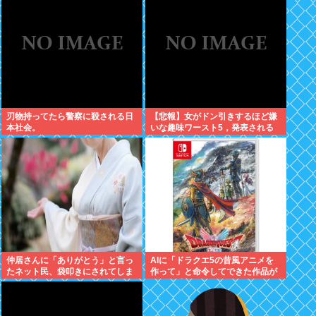
刃物持ってたら警察に殺される日
【悲報】女がドン引きするほど嫌
本社会。
いな趣味ワースト5，発表される
仲居さんに「ありがとう」と言っ
AIに「ドラクエ5の昔風アニメを
たネット民、袋叩きにされてしま
作って」と命令してできた作品が
う…
これ、感想よろ