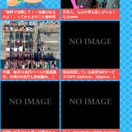
「無料で治療して！！虫歯がある
日本人、もはや何も欲しがらなく
のよ！」ってからまれてた歯科医
なるwww
の旦那がいるママ
中国、毎月16兆円ペースの貿易黒
現在利用している格安SIMサービ
字。年間200兆円も射程圏内。こ
スTOP3 3位IIJmio、2位povo、1
んなん持続不能だろ！
位ahamo