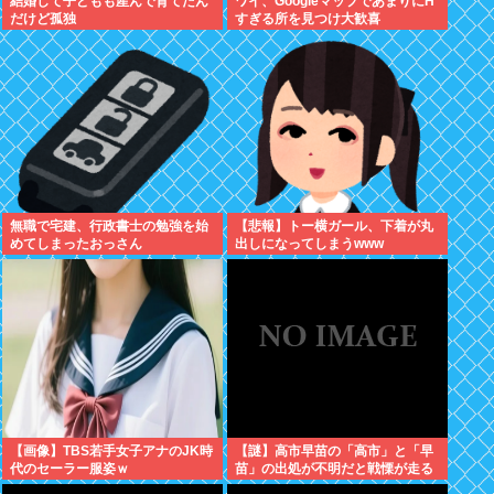
結婚して子どもも産んで育てたん
ワイ、GoogleマップであまりにΗ
だけど孤独
すぎる所を見つけ大歓喜
無職で宅建、行政書士の勉強を始
【悲報】トー横ガール、下着が丸
めてしまったおっさん
出しになってしまうwww
【画像】TBS若手女子アナのJK時
【謎】高市早苗の「高市」と「早
代のセーラー服姿ｗ
苗」の出処が不明だと戦慄が走る