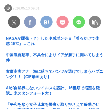
2026.05.13 09:31
NASAが開発（？）した冷感ポンチョ「着るだけで体
感-15℃」←これ
中国製自動車、不具合によりドアが勝手に開いてしまう
件
友廣南実アナ 海に落ちてパンツが透けてしまうハプニ
ング！！【GIF動画あり】
AIが自然界にないウイルスを設計、16種類で増殖を確
認…米スタンフォード大！
「平和を願う女子児童を警察が取り押さえて移動させ