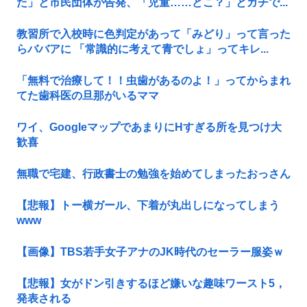
た」と市民団体が告発、「児童……どこ？」とガチで...
教習所で入校時に色判定があって「みどり」って言った
らババアに 「常識的に考えて青でしょ」ってキレ...
「無料で治療して！！虫歯があるのよ！」ってからまれ
てた歯科医の旦那がいるママ
ワイ、GoogleマップであまりにΗすぎる所を見つけ大
歓喜
無職で宅建、行政書士の勉強を始めてしまったおっさん
【悲報】トー横ガール、下着が丸出しになってしまう
www
【画像】TBS若手女子アナのJK時代のセーラー服姿ｗ
【悲報】女がドン引きするほど嫌いな趣味ワースト5，
発表される