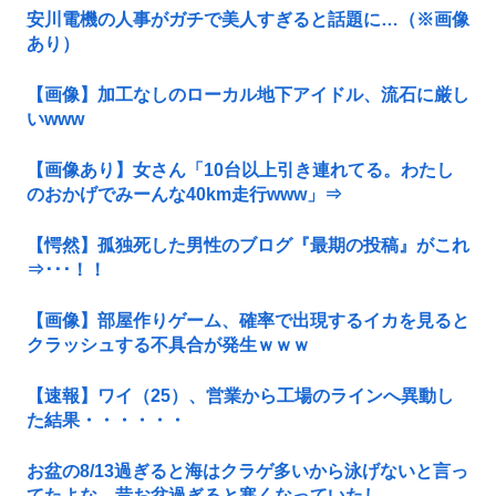
安川電機の人事がガチで美人すぎると話題に…（※画像
あり）
【画像】加工なしのローカル地下アイドル、流石に厳し
いwww
【画像あり】女さん「10台以上引き連れてる。わたし
のおかげでみーんな40km走行www」⇒
【愕然】孤独死した男性のブログ『最期の投稿』がこれ
⇒･･･！！
【画像】部屋作りゲーム、確率で出現するイカを見ると
クラッシュする不具合が発生ｗｗｗ
【速報】ワイ（25）、営業から工場のラインへ異動し
た結果・・・・・・
お盆の8/13過ぎると海はクラゲ多いから泳げないと言っ
てたよな。昔お盆過ぎると寒くなっていたし