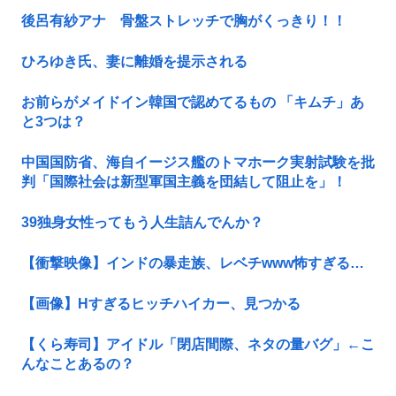
後呂有紗アナ 骨盤ストレッチで胸がくっきり！！
ひろゆき氏、妻に離婚を提示される
お前らがメイドイン韓国で認めてるもの 「キムチ」あ
と3つは？
中国国防省、海自イージス艦のトマホーク実射試験を批
判「国際社会は新型軍国主義を団結して阻止を」！
39独身女性ってもう人生詰んでんか？
【衝撃映像】インドの暴走族、レベチwww怖すぎる…
【画像】Hすぎるヒッチハイカー、見つかる
【くら寿司】アイドル「閉店間際、ネタの量バグ」←こ
んなことあるの？