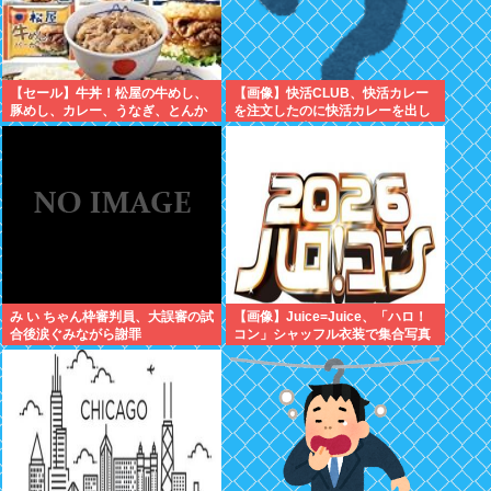
【セール】牛丼！松屋の牛めし、
【画像】快活CLUB、快活カレー
豚めし、カレー、うなぎ、とんか
を注文したのに快活カレーを出し
つなどなどの冷凍食品がセール
てしまい炎上ｗｗｗ
中！
み い ちゃん枠審判員、大誤審の試
【画像】Juice=Juice、「ハロ！
合後涙ぐみながら謝罪
コン」シャッフル衣装で集合写真