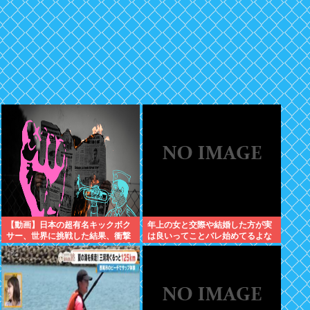
【動画】日本の超有名キックボク
年上の女と交際や結婚した方が実
サー、世界に挑戦した結果、衝撃
は良いってことバレ始めてるよな
的KO負けしてしまう。【格闘技】