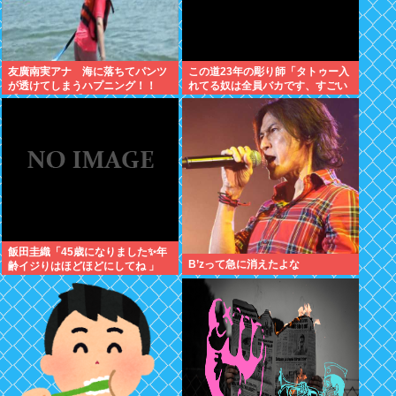
友廣南実アナ 海に落ちてパンツ
この道23年の彫り師「タトゥー入
が透けてしまうハプニング！！
れてる奴は全員バカです、すごい
【GIF動画あり】
民度低い」
飯田圭織「45歳になりました✨年
B’zって急に消えたよな
齢イジりはほどほどにしてね 」