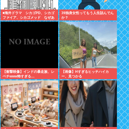
■海外ドラマ シカゴPD、シカゴ
39独身女性ってもう人生詰んでん
ファイア、シカゴメッド なぜあ
か？
の人は、あそこまで背負うのか
【衝撃映像】インドの暴走族、レ
【画像】Hすぎるヒッチハイカ
ベチwww怖すぎる…
ー、見つかる