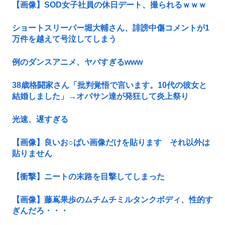
【画像】SOD女子社員の休日デート、撮られるｗｗｗ
ショートスリーパー堀大輔さん、誹謗中傷コメントが1
万件を越えて号泣してしまう
例のダンスアニメ、ヤバすぎるwww
38歳格闘家さん「批判覚悟で言います。10代の彼女と
結婚しました」→オバサン達が発狂して炎上祭り
光速、遅すぎる
【画像】良いお○ぱい画像だけを貼ります それ以外は
貼りません
【衝撃】ニートの末路を目撃してしまった
【画像】藤嶌果歩のムチムチミルタンクボディ、性的す
ぎんだろ・・・