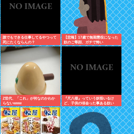
誰でもできる仕事してるやつって
【悲報】17歳で無期懲役になった
死にたくならんの？
奴のご尊顔、ガチで怖い
Z世代、「これ」が何なのかわか
『尺八様』っていう妖怪いるけ
らないwww
ど、子供の頃会った事ある奴い
る？？