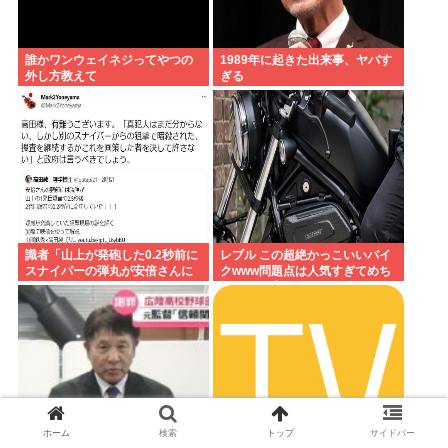
誰かワンウェイネジってやつの
1989年に起きた出来事、ヤバす
外し方教えて
ぎる
識者「山上が発砲した0.2秒前に
レブル この超絶かっこいいバイ
スナイパーの弾丸が安倍さんに
クwww問題点は人気すぎてめち
当たっていた！」 これ。
ゃくちゃ乗ってるやついるwww
ホーム
検索
トップ
サイドバー