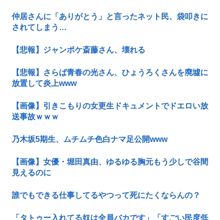
仲居さんに「ありがとう」と言ったネット民、袋叩きに
されてしまう…
【悲報】ジャンポケ斎藤さん、壊れる
【悲報】さらば青春の光さん、ひょうろくさんを廃墟に
放置して炎上www
【画像】引きこもりの女更生ドキュメントでドエロい放
送事故ｗｗｗ
乃木坂5期生、ムチムチ色白ナマ足公開www
【画像】女優・堀田真由、ゆるゆる胸元もう少しで谷間
見えるのに
誰でもできる仕事してるやつって死にたくならんの？
「タトゥー入れてる奴は全員バカです」「すごい民度低