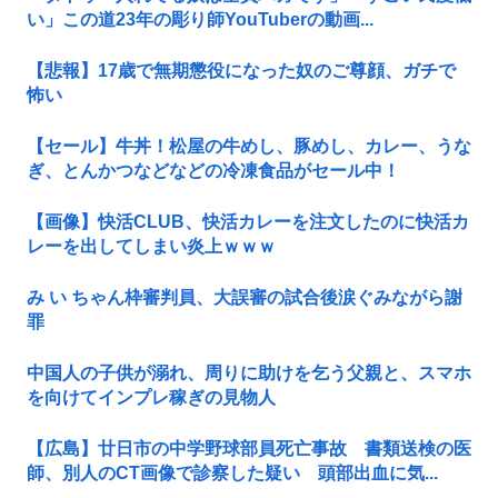
い」この道23年の彫り師YouTuberの動画...
【悲報】17歳で無期懲役になった奴のご尊顔、ガチで
怖い
【セール】牛丼！松屋の牛めし、豚めし、カレー、うな
ぎ、とんかつなどなどの冷凍食品がセール中！
【画像】快活CLUB、快活カレーを注文したのに快活カ
レーを出してしまい炎上ｗｗｗ
み い ちゃん枠審判員、大誤審の試合後涙ぐみながら謝
罪
中国人の子供が溺れ、周りに助けを乞う父親と、スマホ
を向けてインプレ稼ぎの見物人
【広島】廿日市の中学野球部員死亡事故 書類送検の医
師、別人のCT画像で診察した疑い 頭部出血に気...