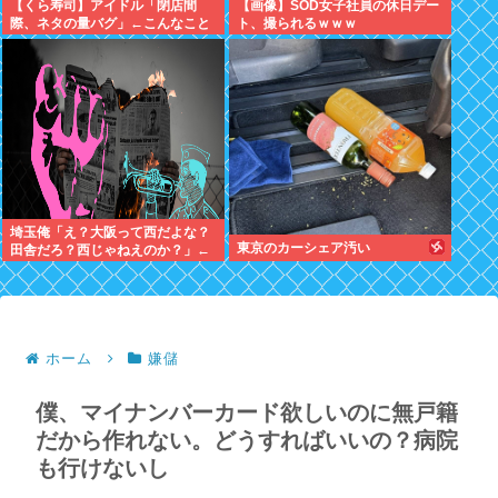
【くら寿司】アイドル「閉店間
【画像】SOD女子社員の休日デー
際、ネタの量バグ」←こんなこと
ト、撮られるｗｗｗ
あるの？
埼玉俺「え？大阪って西だよな？
東京のカーシェア汚い
田舎だろ？西じゃねえのか？」←
これさぁ
ホーム
嫌儲
僕、マイナンバーカード欲しいのに無戸籍
だから作れない。どうすればいいの？病院
も行けないし