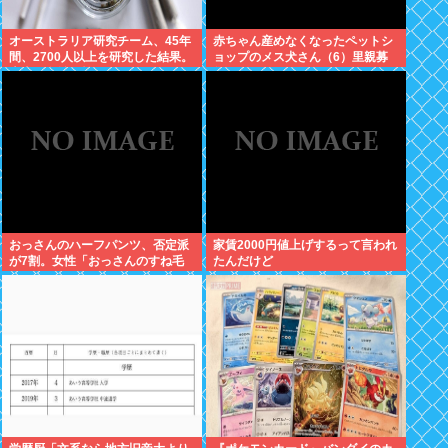
オーストラリア研究チーム、45年
赤ちゃん産めなくなったペットシ
間、2700人以上を研究した結果。
ョップのメス犬さん（6）里親募
大麻に有益な効果はほとんどな
集されてしまうwww
く、むしろ有蓋だった事を証明
おっさんのハーフパンツ、否定派
家賃2000円値上げするって言われ
が7割。女性「おっさんのすね毛
たんだけど
なんて見たくないじゃないですか
w」