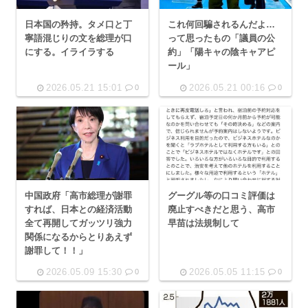
日本国の矜持。タメ口と丁
これ何回騙されるんだよ…
寧語混じりの文を総理が口
って思ったもの「議員の公
にする。イライラする
約」「陽キャの陰キャアピ
ール」
2026.05.21 15:01
2026.05.21 00:16
0
0
中国政府「高市総理が謝罪
グーグル等の口コミ評価は
すれば、日本との経済活動
廃止すべきだと思う、高市
全て再開してガッツリ強力
早苗は法規制して
関係になるからとりあえず
謝罪して！！」
2026.05.09 15:30
2026.05.05 11:15
0
0