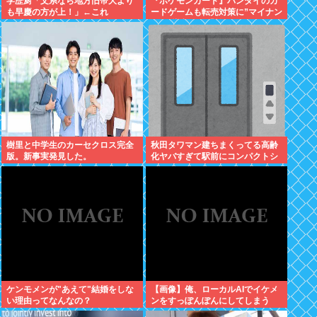
学歴厨「文系なら地方旧帝大より
『ポケモンカード』バンダイのカ
も早慶の方が上！」←これ
ードゲームも転売対策に”マイナン
バー”導入開始「効果テキメン」
樹里と中学生のカーセクロス完全
秋田タワマン建ちまくってる高齢
版。新事実発見した。
化ヤバすぎて駅前にコンパクトシ
ティつくって...
ケンモメンが"あえて"結婚をしな
【画像】俺、ローカルAIでイケメ
い理由ってなんなの？
ンをすっぽんぽんにしてしまう
www