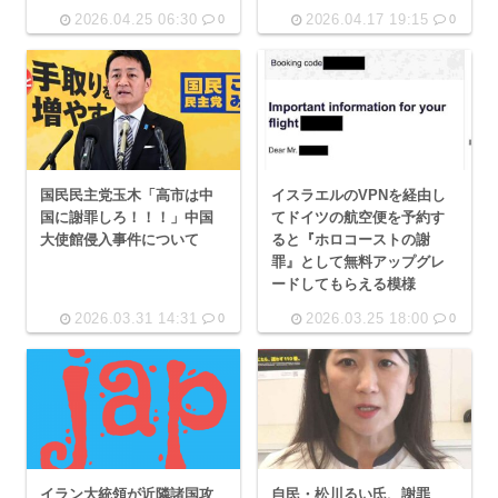
2026.04.25 06:30
2026.04.17 19:15
0
0
国民民主党玉木「高市は中
イスラエルのVPNを経由し
国に謝罪しろ！！！」中国
てドイツの航空便を予約す
大使館侵入事件について
ると『ホロコーストの謝
罪』として無料アップグレ
ードしてもらえる模様
2026.03.31 14:31
2026.03.25 18:00
0
0
イラン大統領が近隣諸国攻
自民・松川るい氏、謝罪