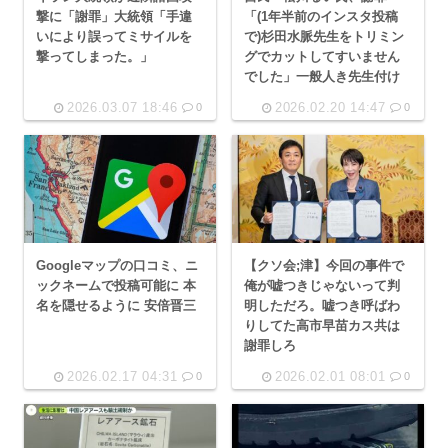
撃に「謝罪」大統領「手違
「(1年半前のインスタ投稿
いにより誤ってミサイルを
で)杉田水脈先生をトリミン
撃ってしまった。」
グでカットしてすいません
でした」一般人き先生付け
2026.03.07 18:46
2026.02.20 14:47
0
0
Googleマップの口コミ、ニ
【クソ会;津】今回の事件で
ックネームで投稿可能に 本
俺が嘘つきじゃないって判
名を隠せるように 安倍晋三
明しただろ。嘘つき呼ばわ
りしてた高市早苗カス共は
謝罪しろ
2026.02.17 04:31
2026.02.01 08:01
0
0