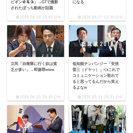
ビギン🫲🦎🫱」→G7で撮影
になる
されたぼっち動画が話題
2026.06.18 19:45
2026.06.17 12:30
0
0
立民「自衛隊に行く奴は貧
低知能チンパンジー「安倍
乏が多い」→即謝罪www
晋三（ドヤッ）」👈これで
コミュニケーション取れて
ると思ってるんだから笑え
るよなw
2026.06.15 20:30
2026.05.31 20:31
0
0