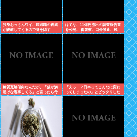
独身おっさんワイ、底辺職の親戚
はてな、11億円流出の調査報告書
が説教してくるので身を隠す
を公開。 偽警察、口外禁止、残
業・休日出勤200時間越、孤
立…。やばすぎて草はえる
糖質寛解傾向なんだが、「猫が満
「えっ！？日本ってこんなに変わ
足げな返事してる」と言ったら母
ってしまったの」とビックリした
親に「お気の毒w」と言われた
こと