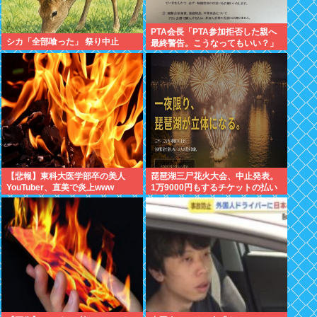
PTA会長「PTA参加拒否した親へ
シカ「全部喰った」 祭り中止
最終警告。こうなってもいい？」
（※画像あり）
【悲報】東科大医学部卒の美人
琵琶湖三尸花火大会、中止発表。
YouTuber、直美で炎上www
1万9000円もするチケットの払い
戻しは「法的専門家への相談を行
いながら」で確約せず