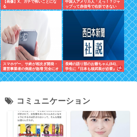
【画像】X、ガチで怖いことにな
中国人アメリカ人「えっ！？ジャ
る
ップって赤信号で右折できない
の？」
スマホゲー、サ終が相次ぎ開発・
長崎の語り部のお爺ちゃん(84)、
運営事業者の倒産が急増 完全にオ
学生に『日本も核武装が必要』と
ワコンか
言われびっくり
コミュニケーション