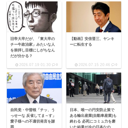
旧帝大卒だが、「東大卒の
【動画】安倍晋三、ヤンキ
チー牛政治家」みたいな人
ーに転生する
を崇拝し目標にしがちなん
だが分かる？
2026.07.19 01:30
2026.07.15 20:46
0
0
自民党・中曽根「チッ、う
日本、唯一の円安防止策で
っせーな 反省してま～す」
ある輸出産業(自動車産業)も
愛子様への不適切発言を謝
終わる 必死にコミュ力を磨
罪
いた結果が今の日本なの