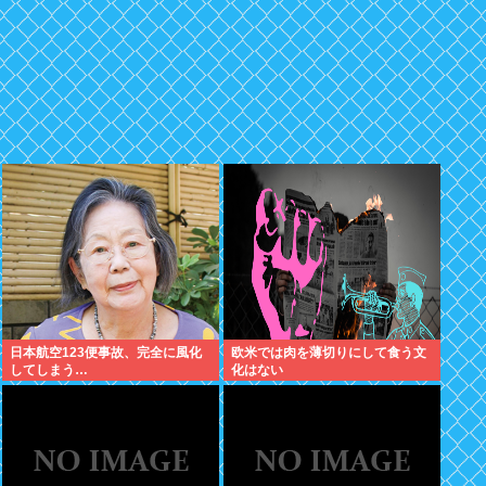
日本航空123便事故、完全に風化
欧米では肉を薄切りにして食う文
してしまう…
化はない