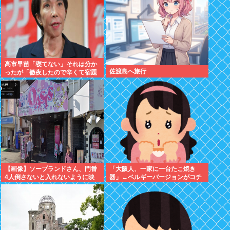
高市早苗「寝てない」それは分か
佐渡島へ旅行
ったが「徹夜したので辛くて宿題
やってません」って言う奴高市早
苗以外に見たことないのだが
【画像】ソープランドさん、門番
「大阪人、一家に一台たこ焼き
4人倒さないと入れないように映
器」←ベルギーバージョンがコチ
ってしまう
ラ・・・・・・