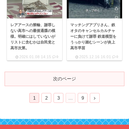
レアアースの禁輸、謝罪し
マッチングアプリさん、鉄
ない高市への最後通牒の模
オタのキャンセルカルチャ
様。明確にはしていないが
ーに負けて謝罪 鉄道模型を
リストに含むかは自民党と
うっかり踏むシーンが炎上
高市次第。
高市早苗
2026.01.08 14:15
2025.12.16 16:01
0
0
次のページ
次
1
2
3
…
9
へ