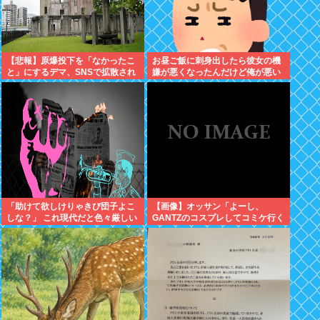
【悲報】原爆投下を「なかったこ
お昼ご飯に刺身出したら彼女の機
と」にするデマ、SNSで拡散され
嫌が悪くなったんだけど俺が悪い
てしまう
のだろうか →…これアウト？
「助けて欲しけりゃきび団子よこ
【画像】オッサン「よーし、
しな？」 これ現代だと色々厳しい
GANTZのコスプレしてコミケ行く
よな
かー」