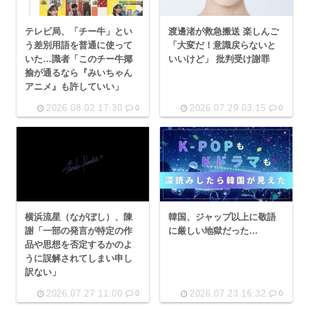
テレビ局、「チー牛」とい
渡邊渚が救急搬送 楽しんご
う差別用語を普通に使って
「大変だ！意識戻らないと
いた…識者「このチー牛揶
いいけど」 批判受け謝罪
揄が通るなら『みいちゃん
アニメ』も許していい」
2026.08.02 17:30
2026.07.29 03:15
0
0
横浜流星（ながぼし）、陳
韓国、ジャップ以上に敬語
謝「一部の発言が特定の作
に厳しい地獄だった…
品や思想を否定するかのよ
うに誤解されてしまい申し
訳ない」
2026.07.27 11:00
2026.07.23 16:32
0
0