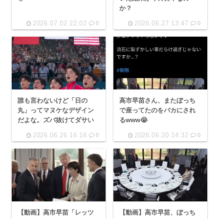
か？
2026.07.02 22:02
2026.06.27 13:47
0
0
誰も言わないけど「日の
高市早苗さん、またぼっち
丸」ってマヌケなデザイン
で座ってたのをバカにされ
だよな。ズバ抜けてダサい
るwww😭
2026.06.26 16:16
2026.06.20 14:32
0
0
【動画】高市早苗「レッツ
【動画】高市早苗、ぼっち