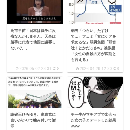
高市早苗「日本は戦争に反
弱男「つらい、たすけ
省なんかしません。天皇は
て…」フェミ「女にケアを
勝手に代表で他国に謝罪し
求めるな」弱男集団「弱音
ないで。」
吐くとかだっさw」准教授
「女性の自殺の方が深刻と
も言える」
2026.05.02 23:31
2026.04.29 12:30
0
0
論破王ひろゆき、参政党に
チー牛がマチアプで出会っ
言いがかりで噛み付いて謝
た女の子とデートした結果
罪
www