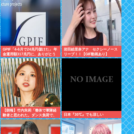
GPIF「4-6月で24兆円儲けた」 年
岩田絵里奈アナ セクシーノース
金運用額317兆円に、ありがとう
リーブ！！【GIF動画あり】
高市
【朗報】竹内朱莉「整体で軍隊経
日本『30℃』でも涼しい
験者と思われた。ダンス負荷で、
私の骨と筋肉はもうグチャグチャ
になってい