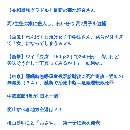
【令和最強グラドル】最新の菊地姫奈さん
高2生徒の家に侵入し、わいせつ 高2男子を逮捕
【画像】わんぱく日焼け女子中学生さん、発育が良すぎ
て「女」になってしまうｗｗｗ
【衝撃】ワイ「豆腐、150g×2丁で250円か…高いけど
美味そうだし一丁買ってみるか！」→結果w...
【東京】睡眠時無呼吸症候群診断後に死亡事故＝運転の
無職男（３４）、独断で治療中断―危険運転致死罪...
中露軍艦4隻が“日本一周”
廃止すべき地方空港は？！
檜山沙耶こと「おさや」、第一子妊娠を発表