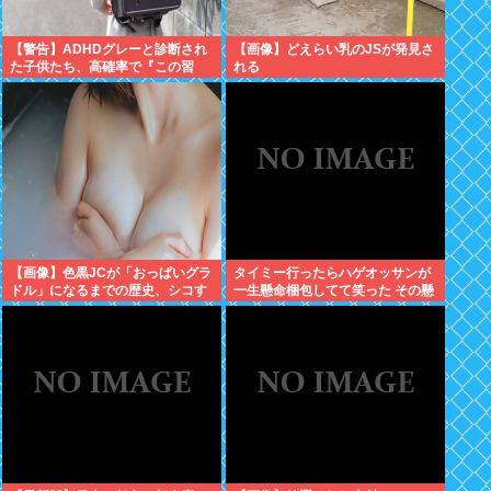
【警告】ADHDグレーと診断され
【画像】どえらい乳のJSが発見さ
た子供たち、高確率で『この習
れる
慣』をやっていた→！！！
【画像】色黒JCが「おっぱいグラ
タイミー行ったらハゲオッサンが
ドル」になるまでの歴史、シコす
一生懸命梱包してて笑った その懸
ぎるwww
命さを別の場面で活かせよ