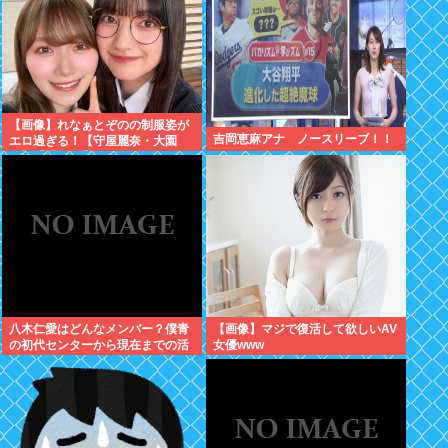
【画像】れなぁとぞのの制服姿が
吉岡恵麻アナ ノースリーブ！！
エロ過ぎる！【守屋麗奈・大園
玲】【櫻坂46】
八木仁愛はどんなメンバー？僕青
【画像】マジで復活して欲しいAV
の初代センターから現在までの活
女優www
動を紹介