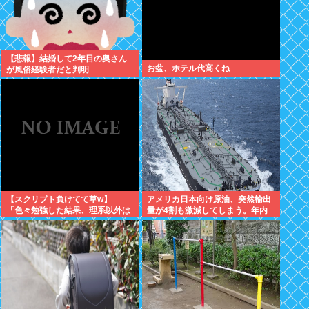
【悲報】結婚して2年目の奥さん
お盆、ホテル代高くね
が風俗経験者だと判明
【スクリプト負けてて草w】
アメリカ日本向け原油、突然輸出
「色々勉強した結果、理系以外は
量が4割も激減してしまう。年内
エラー品だと気付いた【ガチ】」
高市ナフサ足りる予定が怪しくな
について、もっと具体的に話そう
りはじめる
か