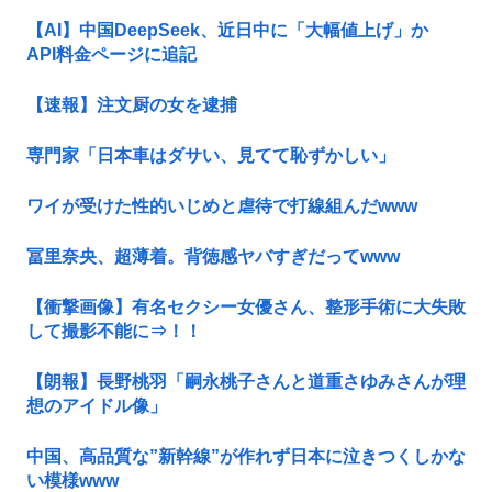
【AI】中国DeepSeek、近日中に「大幅値上げ」か
API料金ページに追記
【速報】注文厨の女を逮捕
専門家「日本車はダサい、見てて恥ずかしい」
ワイが受けた性的いじめと虐待で打線組んだwww
冨里奈央、超薄着。背徳感ヤバすぎだってwww
【衝撃画像】有名セクシー女優さん、整形手術に大失敗
して撮影不能に⇒！！
【朗報】長野桃羽「嗣永桃子さんと道重さゆみさんが理
想のアイドル像」
中国、高品質な”新幹線”が作れず日本に泣きつくしかな
い模様www