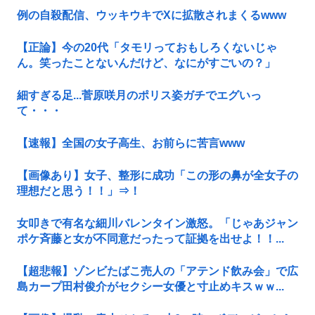
例の自殺配信、ウッキウキでXに拡散されまくるwww
【正論】今の20代「タモリっておもしろくないじゃ
ん。笑ったことないんだけど、なにがすごいの？」
細すぎる足...菅原咲月のポリス姿ガチでエグいっ
て・・・
【速報】全国の女子高生、お前らに苦言www
【画像あり】女子、整形に成功「この形の鼻が全女子の
理想だと思う！！」⇒！
女叩きで有名な細川バレンタイン激怒。「じゃあジャン
ポケ斉藤と女が不同意だったって証拠を出せよ！！...
【超悲報】ゾンビたばこ売人の「アテンド飲み会」で広
島カープ田村俊介がセクシー女優と寸止めキスｗｗ...