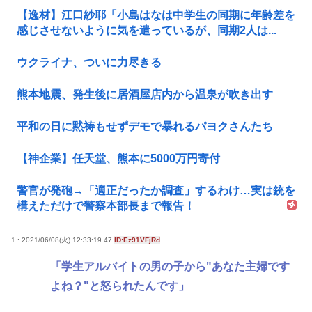
【逸材】江口紗耶「小島はなは中学生の同期に年齢差を
感じさせないように気を遣っているが、同期2人は...
ウクライナ、ついに力尽きる
熊本地震、発生後に居酒屋店内から温泉が吹き出す
平和の日に黙祷もせずデモで暴れるパヨクさんたち
【神企業】任天堂、熊本に5000万円寄付
警官が発砲→「適正だったか調査」するわけ…実は銃を
構えただけで警察本部長まで報告！
1 : 2021/06/08(火) 12:33:19.47
ID:Ez91VFjRd
「学生アルバイトの男の子から"あなた主婦です
よね？"と怒られたんです」