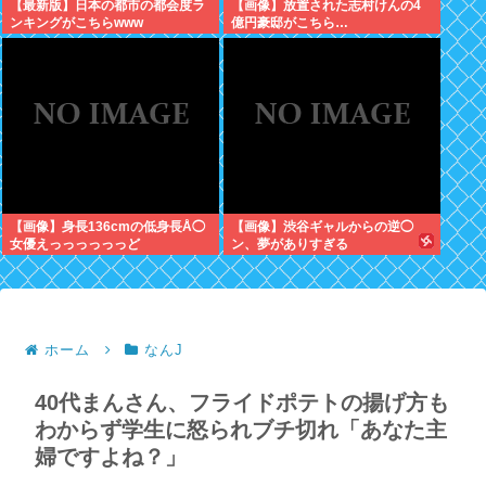
【最新版】日本の都市の都会度ラ
【画像】放置された志村けんの4
ンキングがこちらwww
億円豪邸がこちら…
【画像】身長136cmの低身長Å◯
【画像】渋谷ギャルからの逆◯
女優えっっっっっっど
ン、夢がありすぎる
ホーム
なんJ
40代まんさん、フライドポテトの揚げ方も
わからず学生に怒られブチ切れ「あなた主
婦ですよね？」