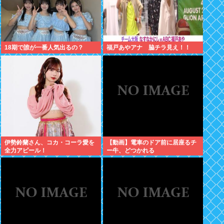
18期で誰が一番人気出るの？
福戸あやアナ 脇チラ見え！！
伊勢鈴蘭さん、コカ・コーラ愛を
【動画】電車のドア前に居座るチ
全力アピール！
ー牛、どつかれる