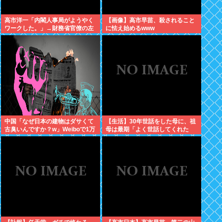
高市洋一「内閣人事局がようやく
【画像】高市早苗、殺されること
ワークした。」→財務省官僚の左
に怯え始めるwww
遷記事を喜んでポスト
中国「なぜ日本の建物はダサくて
【生活】30年世話をした母に、祖
古臭いんですか？w」Weiboで1万
母は最期「よく世話してくれた
いいね
ね。ずっと嫌いだったのが残念だ
よ」と言って死んだ