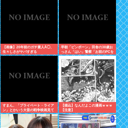
【画像】20年前のガチ素人Å◯、
早朝「ピンポーン」田舎の38歳お
生々しさがヤバすぎる
っさん「はい」警察「お前のPCを
調べる」全米行方不明・被児童搾
取センターからの通報により児
ホ゜画像を発見、逮捕
すまん、「プライベート・ライア
【描込】なんだよこの漫画ｗｗｗ
ン」とかいう大昔の戦争映画見て
【注意】
みたら最初の30分で地獄なんだ
が…これずっと続く感じ？