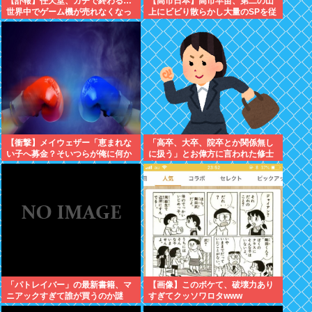
【訃報】任天堂、ガチで終わる…
【高市日本】高市早苗、第二の山
世界中でゲーム機が売れなくなっ
上にビビり散らかし大量のSPを従
てしまった模様
え演説台にも全面防弾ガラスを設
置
【衝撃】メイウェザー「恵まれな
「高卒、大卒、院卒とか関係無し
い子へ募金？そいつらが俺に何か
に扱う」とお偉方に言われた修士
してくれたのか・・・・・・？」
卒の女の子が...
⇒！！！
「パトレイバー」の最新書籍、マ
【画像】このボケて、破壊力あり
ニアックすぎて誰が買うのか謎
すぎてクッソワロタwww