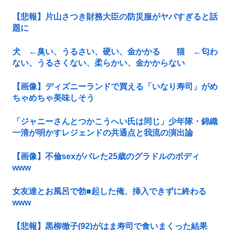
【悲報】片山さつき財務大臣の防災服がヤバすぎると話
題に
犬 ←臭い、うるさい、硬い、金かかる 猫 ←匂わ
ない、うるさくない、柔らかい、金かからない
【画像】ディズニーランドで買える「いなり寿司」がめ
ちゃめちゃ美味しそう
「ジャニーさんとつかこうへい氏は同じ」少年隊・錦織
一清が明かすレジェンドの共通点と我流の演出論
【画像】不倫sexがバレた25歳のグラドルのボディ
www
女友達とお風呂で勃■起した俺、挿入できずに終わる
www
【悲報】黒柳徹子(92)がはま寿司で食いまくった結果