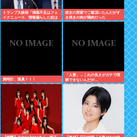
トランプ大統領「弾薬不足はフェ
彼女の実家でご飯頂いたんだがす
イクニュース、情報漏らした奴は
き焼きの肉が鶏肉だった
極刑」
「人妻」←これの良さがガチで理
腕時計、激臭！！！
解できないんだが…