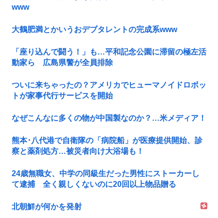
www
大鶴肥満とかいうおデブタレントの完成系www
「座り込んで闘う！」も…平和記念公園に滞留の極左活
動家ら 広島県警が全員排除
ついに来ちゃったの？アメリカでヒューマノイドロボッ
トが家事代行サービスを開始
なぜこんなに多くの物が中国製なのか？…米メディア！
熊本･八代港で自衛隊の「病院船」が医療提供開始、診
察と薬剤処方…被災者向け大浴場も！
24歳無職女、中学の同級生だった男性にストーカーし
て逮捕 全く親しくないのに20回以上物品贈る
北朝鮮が何かを発射