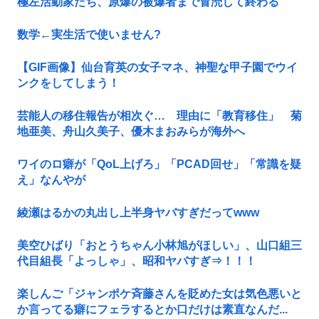
極左活動家たち、原爆の被爆者まで冒涜して終わる
数学←実生活で使いません?
【GIF画像】仙台育英の女子マネ、神聖な甲子園でウイ
ンクをしてしまう！
芸能人の移住報告が相次ぐ… 理由に「教育移住」 菊
地亜美、舟山久美子、優木まおみらが海外へ
ワイのロ癖が「QoL上げろ」「PCAD回せ」「常識を疑
え」なんやが
綾瀬はるかの丸出し上半身ヤバすぎだってwww
美空ひばり「おとうちゃん小林旭がほしい」、山口組三
代目組長「よっしゃ」、昭和ヤバすぎ⇒！！！
楽しんご「ジャンポケ斉藤さんを貶めた女は気色悪いと
か言ってる癖にフェラするとか口だけは素直なんだ...