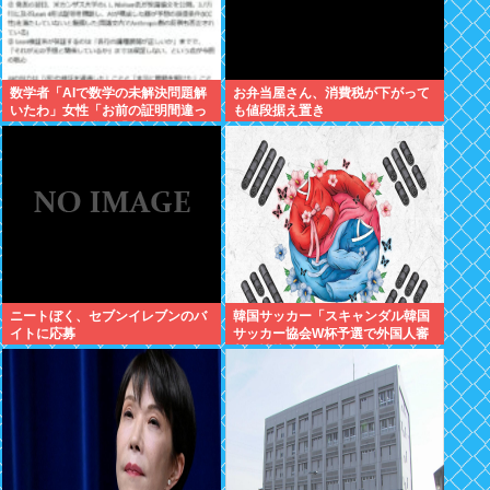
数学者「AIで数学の未解決問題解
お弁当屋さん、消費税が下がって
いたわ」女性「お前の証明間違っ
も値段据え置き
てるやん」数学者「内容デタラメ
で草。AI使うのヘタ？」→女性大
発狂
ニートぼく、セブンイレブンのバ
韓国サッカー「スキャンダル韓国
イトに応募
サッカー協会W杯予選で外国人審
判に性接待したことが発覚！」