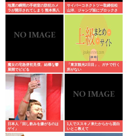
地震の瞬間の手術室の防犯カメ
サイバーコネクトツー取締役松
ラが開示されてしまう 熊本県八
山洋、ジャンプ垢にブロックさ
代
れてお気持ち表明。何かあった
らまず晒す！これが令和のレス
バや！
魔女の宅急便初見僕、結構な鬱
「東京観光2日目」、ガチで行く
展開でビビる
所がない
日本人「回し飲みを嫌がるのは
1人でススキノ来たからから面白
ゲイ」
いとこ教えて