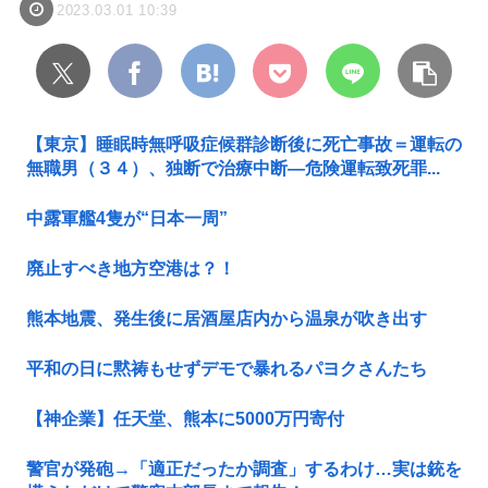
2023.03.01 10:39
【東京】睡眠時無呼吸症候群診断後に死亡事故＝運転の
無職男（３４）、独断で治療中断―危険運転致死罪...
中露軍艦4隻が“日本一周”
廃止すべき地方空港は？！
熊本地震、発生後に居酒屋店内から温泉が吹き出す
平和の日に黙祷もせずデモで暴れるパヨクさんたち
【神企業】任天堂、熊本に5000万円寄付
警官が発砲→「適正だったか調査」するわけ…実は銃を