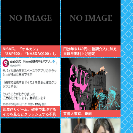
が！復活させる方法教えろ
NISA民、『オルカン』
円は年末149円に 協調介入に加え
『S&P500』『NASDAQ100』し
日銀早期利上げ想定
か買わない
部屋作りゲーム、確率で出現する
首都大東京、豪雨
イカを見るとクラッシュする不具
合が発生