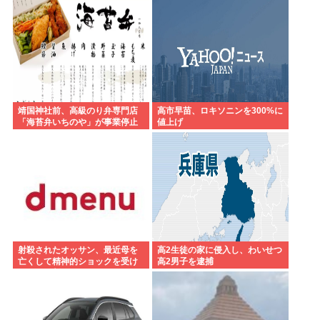
靖国神社前、高級のり弁専門店
高市早苗、ロキソニンを300%に
「海苔弁いちのや」が事業停止
値上げ
射殺されたオッサン、最近母を
高2生徒の家に侵入し、わいせつ
亡くして精神的ショックを受け
高2男子を逮捕
ていたと判明