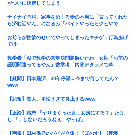
がついに決定してしまう
ナイナイ岡村、家事をめぐる妻の不満に「言ってくれた
ら済む話やん」になるみ「バイトやったらクビやで...
お前らが性欲のせいでやってしまったキチゲェ行為あげ
てけ
数学者「AIで数学の未解決問題解いたわ」女性「お前の
証明間違ってるやん」数学者「内容デタラメで草...
【疑問】日本経済、30年停滞←今まで何してたん？
www
【悲報】黒人、卑怯すぎて炎上するwww
【正論】談志 「ヤりまくった女…女房にする？」たけ
し 「…しないだろうねぇ、やっぱ」
【画像】田村保乃のパイが立派！【ほのす】【櫻坂