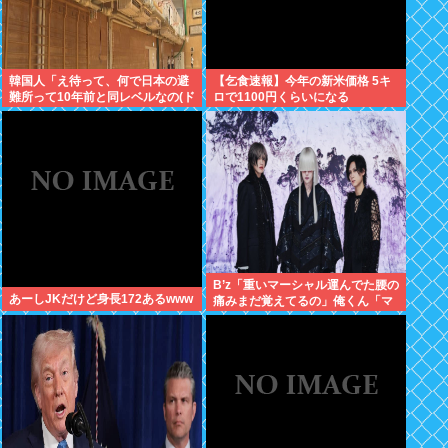
韓国人「え待って、何で日本の避
【乞食速報】今年の新米価格 5キ
難所って10年前と同レベルなの(ド
ロで1100円くらいになる
ン引き
B’z「重いマーシャル運んでた腰の
あーしJKだけど身長172あるwww
痛みまだ覚えてるの」俺くん「マ
ーシャルって何？ 」