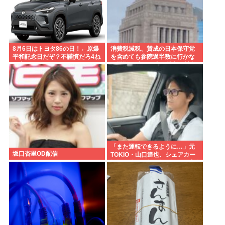
8月6日はトヨタ86の日！←原爆
消費税減税、賛成の日本保守党
平和記念日だぞ？不謹慎だろ4ね
を含めても参院過半数に行かな
や車カス
い模様 野党は一斉に批判し神谷
「天下の愚策」 おや、チみ？
「また運転できるように…」元
坂口杏里OD配信
TOKIO・山口達也、シェアカー
運転&ギター演奏姿にファン感動