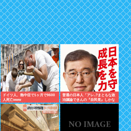
ドイツ人、熱中症で1ヶ月で9600
普通の日本人「アレ..?まともな政
人死亡www
治議論できんの『自民党』しかな
くね？左って下品な言葉しか使え
ない のイメージ」