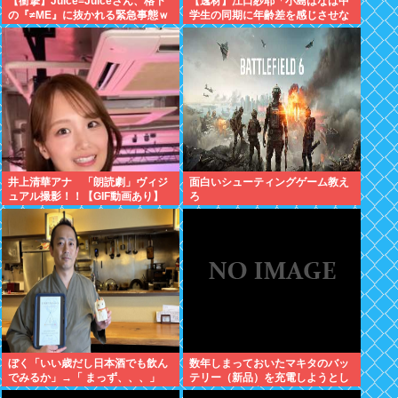
【衝撃】Juice=Juiceさん、格下
【逸材】江口紗耶「小島はなは中
の『≠ME』に抜かれる緊急事態ｗ
学生の同期に年齢差を感じさせな
ｗｗｗｗｗｗｗｗｗｗｗ
いように気を遣っているが、同期
2人は気づ
井上清華アナ 「朗読劇」ヴィジ
面白いシューティングゲーム教え
ュアル撮影！！【GIF動画あり】
ろ
ぼく「いい歳だし日本酒でも飲ん
数年しまっておいたマキタのバッ
でみるか」→「 まっず、、、」
テリー（新品）を充電しようとし
たらエラーで充電できないんだ