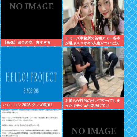
アミーズ事務所の首領アミー谷本
【画像】田舎の空、青すぎる
が選ぶスペオキ5人集がついに決
定してしまう
お前らが性欲のせいでやってしま
ハロ！コン 2026 グッズ追加！
ったキチゲェ行為あげてけ