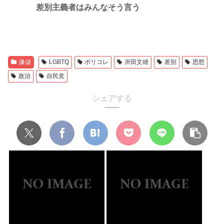
差別主義者はみんなそう言う
嫌儲
LGBTQ
ポリコレ
岸田文雄
差別
思想
政治
自民党
シェアする