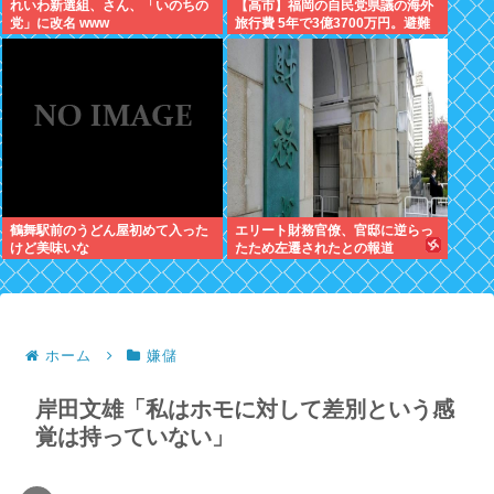
れいわ新選組、さん、「いのちの
【高市】福岡の自民党県議の海外
党」に改名 www
旅行費 5年で3億3700万円。避難
所で使えるテント 1個2万円。
鶴舞駅前のうどん屋初めて入った
エリート財務官僚、官邸に逆らっ
けど美味いな
たため左遷されたとの報道
ホーム
嫌儲
岸田文雄「私はホモに対して差別という感
覚は持っていない」