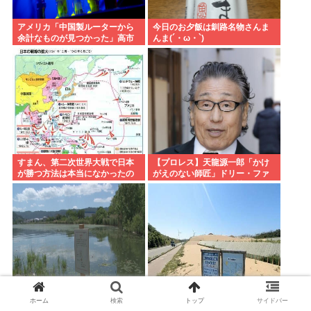
アメリカ「中国製ルーターから
今日のお夕飯は釧路名物さんま
余計なものが見つかった」高市
んま(´・ω・`)
どうするのこれ
すまん、第二次世界大戦で日本
【プロレス】天龍源一郎「かけ
が勝つ方法は本当になかったの
がえのない師匠」ドリー・ファ
か？
ンク・ジュニアさん追悼
フナ釣りもハマりだすとヤバい
秋田市に国内最大級データセン
ホーム
検索
トップ
サイドバー
んだよなぁ…
ター 建設費2兆円見込む、UAE