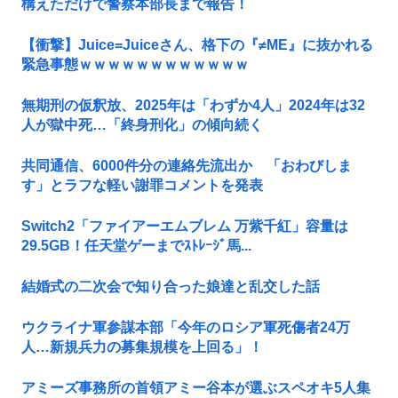
構えただけで警察本部長まで報告！
【衝撃】Juice=Juiceさん、格下の『≠ME』に抜かれる
緊急事態ｗｗｗｗｗｗｗｗｗｗｗｗ
無期刑の仮釈放、2025年は「わずか4人」2024年は32
人が獄中死…「終身刑化」の傾向続く
共同通信、6000件分の連絡先流出か 「おわびしま
す」とラフな軽い謝罪コメントを発表
Switch2「ファイアーエムブレム 万紫千紅」容量は
29.5GB！任天堂ゲーまでｽﾄﾚｰｼﾞ馬...
結婚式の二次会で知り合った娘達と乱交した話
ウクライナ軍参謀本部「今年のロシア軍死傷者24万
人…新規兵力の募集規模を上回る」！
アミーズ事務所の首領アミー谷本が選ぶスペオキ5人集