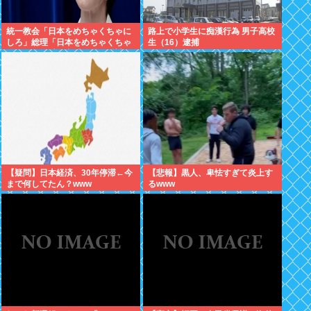
統一教会「日本をめちゃくちゃに
路上で小学生に痴漢行為 男子高校
しろ」総理「日本をめちゃくちゃ
生（16）逮捕
にします」愛国者「総理に反対す
るやつは反日！」 これなに？
【疑問】日本経済、30年停滞←今
【悲報】黒人、卑怯すぎて炎上す
まで何してたん？www
るwww