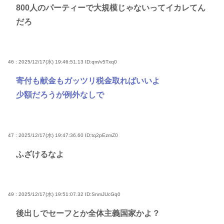
800人のパーティーで大規模じゃないってイカレてん
だろ
46 : 2025/12/17(水) 19:46:51.13
ID:qm/v5Txq0
寄付も献金もガッツリ税金取ればいいよ
少額だろうが例外なしで
47 : 2025/12/17(水) 19:47:36.60
ID:tq2pEzmZ0
ふざけるなよ
49 : 2025/12/17(水) 19:51:07.32
ID:SnmJUcGq0
後出しでセーフとか全体主義国家かよ？