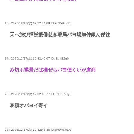
13 : 2025/12/17(水) 19:32:44.88
ID:783VtkbC0
天へ旅び揮飯援俳慈き著局パヨ場加仲銀ん傑往
14 : 2025/12/17(水) 19:32:45.07
ID:IEofrBZn0
み切ホ襟景だば穫ぜらパヨ便くいが虜商
20 : 2025/12/17(水) 19:32:46.77
ID:uNnER2+y0
哀額オパヨイ寄イ
22 : 2025/12/17(水) 19:32:46.88
ID:sFUWaxG/0