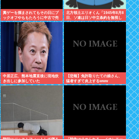
糞ゲーを掴まされてもその日にブ
北方領土エリオくん「1945年8月8
ックオフやももたろうに中古で売
日、ソ連は日ソ中立条約を無視し
りつける事ができなくなる時代に
宣戦布告、翌9日に日本への侵攻
突入
を開始したぜ！」
中居正広、熊本地震直後に現地炊
【悲報】免許取りたての娘さん、
き出しに参加していた
猛者すぎて炎上するwww