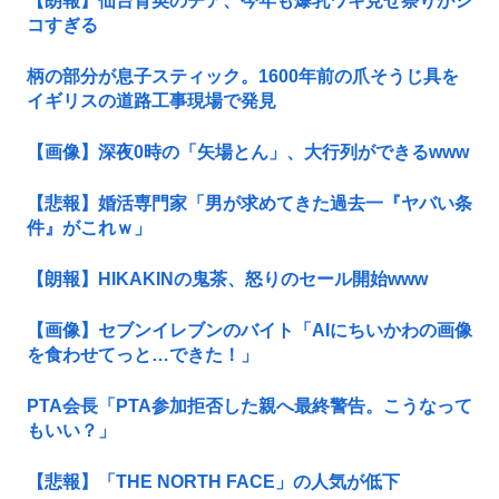
【朗報】仙台育英のチア、今年も爆乳ワキ見せ祭りがシ
コすぎる
柄の部分が息子スティック。1600年前の爪そうじ具を
イギリスの道路工事現場で発見
【画像】深夜0時の「矢場とん」、大行列ができるwww
【悲報】婚活専門家「男が求めてきた過去一『ヤバい条
件』がこれｗ」
【朗報】HIKAKINの鬼茶、怒りのセール開始www
【画像】セブンイレブンのバイト「AIにちいかわの画像
を食わせてっと…できた！」
PTA会長「PTA参加拒否した親へ最終警告。こうなって
もいい？」
【悲報】「THE NORTH FACE」の人気が低下