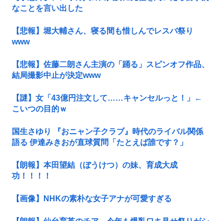
なことを言い出した
【悲報】堀大輔さん、寝る間も惜しんでレスバ祭り
www
【悲報】佐藤二朗さん主演の「踊る」スピンオフ作品、
結局撮影中止が決定www
【謎】女「43億円注文して……キャンセルっと！」←
こいつの目的ｗ
国生さゆり 『おニャン子クラブ』時代のライバル関係
語る 伊達みきおが直球質問「たとえば誰です？」
【朗報】本田望結（ぼうけつ）の妹、育成大成
功！！！！
【画像】NHKの素朴な女子アナが可愛すぎる