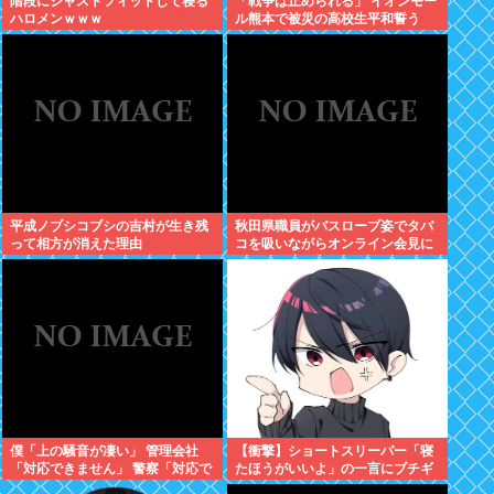
階段にジャストフィットして寝る
「戦争は止められる」 イオンモー
ハロメンｗｗｗ
ル熊本で被災の高校生平和誓う
平成ノブシコブシの吉村が生き残
秋田県職員がバスローブ姿でタバ
って相方が消えた理由
コを吸いながらオンライン会見に
どこのお貴族様だよw
僕「上の騒音が凄い」 管理会社
【衝撃】ショートスリーパー「寝
「対応できません」 警察「対応で
たほうがいいよ」の一言にブチギ
きません」
レwww(※動画あり)