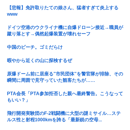
【悲報】免許取りたての娘さん、猛者すぎて炎上する
www
ドイツ空港のウクライナ機に自爆ドローン接近→職員が
蹴り落とす→偶然起爆装置が壊れセーフ
中国のビーチ。ゴミだらけ
暇やから近くの山に探検するぜ
原爆ドーム前に居座る”市民団体”を警官隊が排除、その
瞬間に周囲で見守っていた観客たちが……
PTA会長「PTA参加拒否した親へ最終警告。こうなって
もいい？」
飛行開発実験団のF-2戦闘機に大型の謎ミサイル…ステ
ルス性と射程1000kmを誇る「最新鋭の空母...