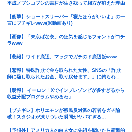
平成ノブシコブシの吉村が生き残って相方が消えた理由
【衝撃】ショートスリーパー「寝たほうがいいよ」の一
言にブチギレwww(※動画あり)
【画像】「東京ばな奈」の狂気を感じるフォントがコチ
ラwww
【悲報】ワイド底辺、マックでガチのド底辺飯www
【悲報】特殊詐欺で金を取られた女性、SNSの「詐欺
師に騙し取られたお金、取り戻せます」」に釣られ...
【朗報】 イーロン「Xでインプレゾンビが多すぎるから
収益分配プログラムやめるわ」
【ブチギレ】ホリエモンが移民反対派の若者をガチ論
破！スタジオが凍りついた瞬間がヤバすぎる…
【予想外】アメリカ人の白人女に先祖を聞いたら衝撃的