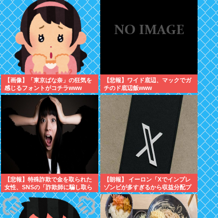
【画像】「東京ばな奈」の狂気を
【悲報】ワイド底辺、マックでガ
感じるフォントがコチラwww
チのド底辺飯www
【悲報】特殊詐欺で金を取られた
【朗報】 イーロン「Xでインプレ
女性、SNSの「詐欺師に騙し取ら
ゾンビが多すぎるから収益分配プ
れたお金、取り戻せます」」に釣
ログラムやめるわ」
られさらに240万円失うwww