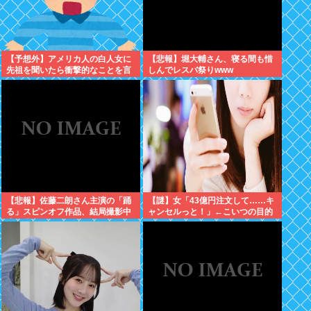
【予想外】アメリカ人の白人女に
【悲報】堀大輔さん、寝る間も惜
先祖を聞いたら衝撃的なことを言
しんでレスバ祭りwww
い出した
【悲報】佐藤二朗さん主演の「踊
【謎】女「43億円注文して……キ
る」スピンオフ作品、結局撮影中
ャンセルっと！」←こいつの目的
止が決定www
ｗ