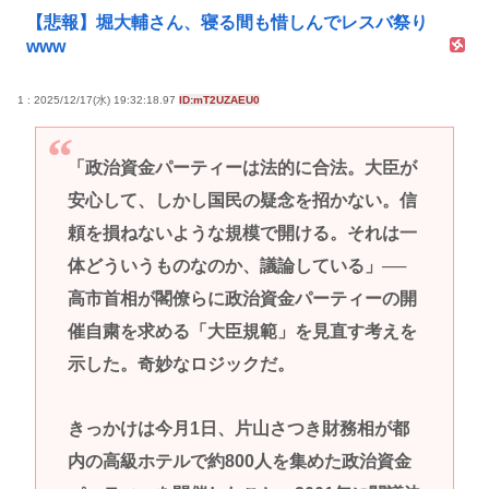
【悲報】堀大輔さん、寝る間も惜しんでレスバ祭り
www
1 : 2025/12/17(水) 19:32:18.97
ID:mT2UZAEU0
「政治資金パーティーは法的に合法。大臣が
安心して、しかし国民の疑念を招かない。信
頼を損ねないような規模で開ける。それは一
体どういうものなのか、議論している」──
高市首相が閣僚らに政治資金パーティーの開
催自粛を求める「大臣規範」を見直す考えを
示した。奇妙なロジックだ。
きっかけは今月1日、片山さつき財務相が都
内の高級ホテルで約800人を集めた政治資金