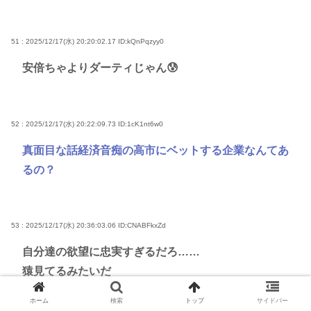
51 : 2025/12/17(水) 20:20:02.17
ID:kQnPqzyy0
安倍ちゃよりダーティじゃん😰
52 : 2025/12/17(水) 20:22:09.73
ID:1cK1nt6w0
真面目な話経済音痴の高市にベットする企業なんてあ
るの？
53 : 2025/12/17(水) 20:36:03.06
ID:CNABFkxZd
自分達の欲望に忠実すぎるだろ……
猿見てるみたいだ
ホーム
検索
トップ
サイドバー