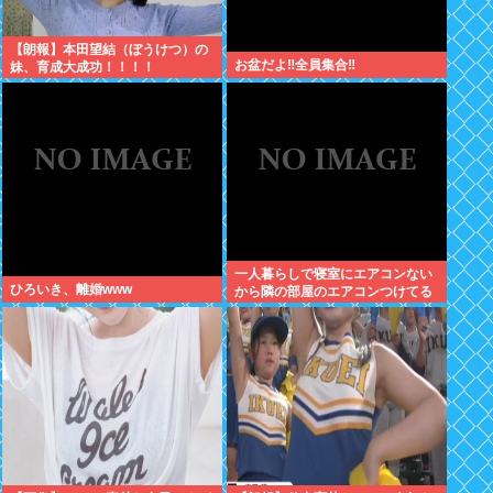
【朗報】本田望結（ぼうけつ）の
お盆だよ‼全員集合‼
妹、育成大成功！！！！
一人暮らしで寝室にエアコンない
ひろいき、離婚www
から隣の部屋のエアコンつけてる