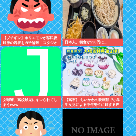
【ブチギレ】ホリエモンが移民反
日本人、朝食が550円に…
対派の若者をガチ論破！スタジオ
が凍りついた瞬間がヤバすぎる…
女球審、高校球児にキレられてし
【高市】 ちいかわの映画館で小学
まうwww
生女児による中年男性に対する声
かけが発生 映画特典をおねだり