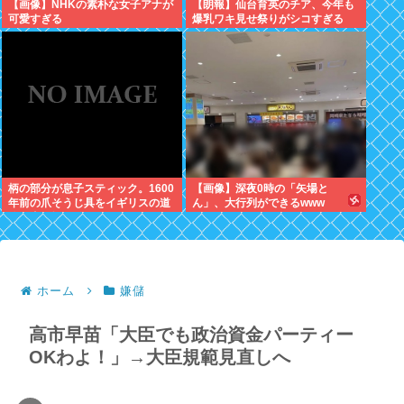
【画像】NHKの素朴な女子アナが
【朗報】仙台育英のチア、今年も
可愛すぎる
爆乳ワキ見せ祭りがシコすぎる
柄の部分が息子スティック。1600
【画像】深夜0時の「矢場と
年前の爪そうじ具をイギリスの道
ん」、大行列ができるwww
路工事現場で発見
ホーム
嫌儲
高市早苗「大臣でも政治資金パーティー
OKわよ！」→大臣規範見直しへ