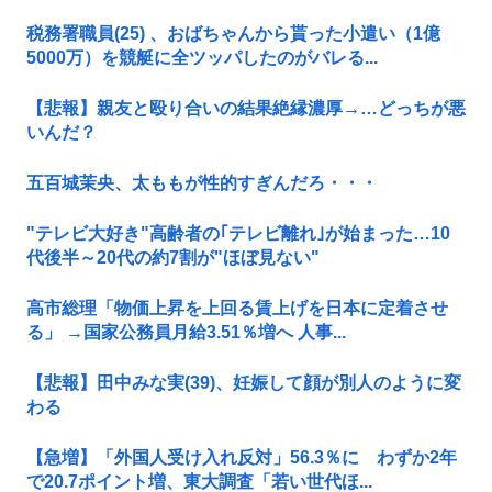
税務署職員(25) 、おばちゃんから貰った小遣い（1億
5000万）を競艇に全ツッパしたのがバレる...
【悲報】親友と殴り合いの結果絶縁濃厚→…どっちが悪
いんだ？
五百城茉央、太ももが性的すぎんだろ・・・
"テレビ大好き"高齢者の｢テレビ離れ｣が始まった…10
代後半～20代の約7割が"ほぼ見ない"
高市総理「物価上昇を上回る賃上げを日本に定着させ
る」 →国家公務員月給3.51％増へ 人事...
【悲報】田中みな実(39)、妊娠して顔が別人のように変
わる
【急増】「外国人受け入れ反対」56.3％に わずか2年
で20.7ポイント増、東大調査「若い世代ほ...