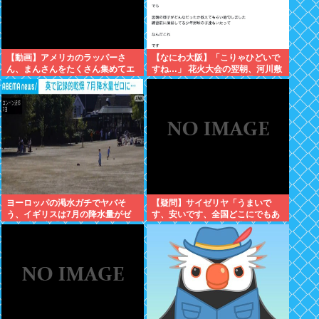
【動画】アメリカのラッパーさ
【なにわ大阪】「こりゃひどいで
ん、まんさんをたくさん集めてエ
すね…」 花火大会の翌朝、河川敷
チエチダンスを全裸で踊るMVを撮
に広がっていた衝撃の光景
ってしまう❤
ヨーロッパの渇水ガチでヤバそ
【疑問】サイゼリヤ「うまいで
う、イギリスは7月の降水量がゼ
す、安いです、全国どこにでもあ
ロに 専門家「今年は過去最悪の不
ります」←こいつの弱点
作になる可能性」