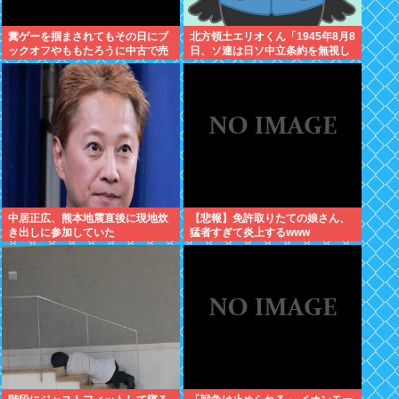
糞ゲーを掴まされてもその日にブ
北方領土エリオくん「1945年8月8
ックオフやももたろうに中古で売
日、ソ連は日ソ中立条約を無視し
りつける事ができなくなる時代に
宣戦布告、翌9日に日本への侵攻
突入
を開始したぜ！」
中居正広、熊本地震直後に現地炊
【悲報】免許取りたての娘さん、
き出しに参加していた
猛者すぎて炎上するwww