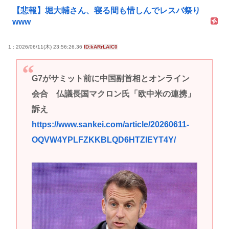
【悲報】堀大輔さん、寝る間も惜しんでレスバ祭り
www
1 : 2026/06/11(木) 23:56:26.36
ID:kARrLAlC0
G7がサミット前に中国副首相とオンライン
会合 仏議長国マクロン氏「欧中米の連携」
訴え
https://www.sankei.com/article/20260611-
OQVW4YPLFZKKBLQD6HTZIEYT4Y/