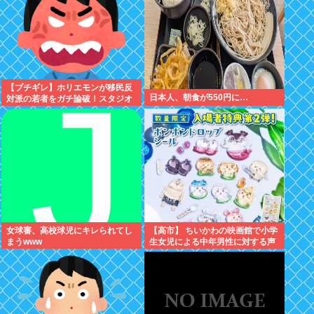
【ブチギレ】ホリエモンが移民反
日本人、朝食が550円に…
対派の若者をガチ論破！スタジオ
が凍りついた瞬間がヤバすぎる…
女球審、高校球児にキレられてし
【高市】 ちいかわの映画館で小学
まうwww
生女児による中年男性に対する声
かけが発生 映画特典をおねだり