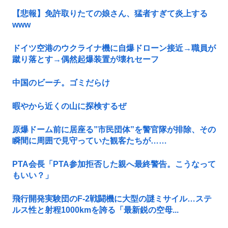
【悲報】免許取りたての娘さん、猛者すぎて炎上する
www
ドイツ空港のウクライナ機に自爆ドローン接近→職員が
蹴り落とす→偶然起爆装置が壊れセーフ
中国のビーチ。ゴミだらけ
暇やから近くの山に探検するぜ
原爆ドーム前に居座る”市民団体”を警官隊が排除、その
瞬間に周囲で見守っていた観客たちが……
PTA会長「PTA参加拒否した親へ最終警告。こうなって
もいい？」
飛行開発実験団のF-2戦闘機に大型の謎ミサイル…ステ
ルス性と射程1000kmを誇る「最新鋭の空母...