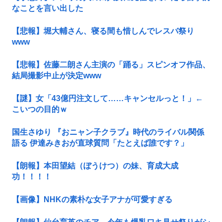
なことを言い出した
【悲報】堀大輔さん、寝る間も惜しんでレスバ祭り
www
【悲報】佐藤二朗さん主演の「踊る」スピンオフ作品、
結局撮影中止が決定www
【謎】女「43億円注文して……キャンセルっと！」←
こいつの目的ｗ
国生さゆり 『おニャン子クラブ』時代のライバル関係
語る 伊達みきおが直球質問「たとえば誰です？」
【朗報】本田望結（ぼうけつ）の妹、育成大成
功！！！！
【画像】NHKの素朴な女子アナが可愛すぎる