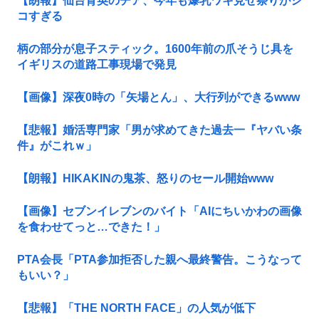
【朗報】仙台育英のチア、今年も爆乳ワキ見せ祭りがシ
コすぎる
柄の部分が息子スティック。1600年前の爪そうじ具を
イギリスの道路工事現場で発見
【画像】深夜0時の「矢場とん」、大行列ができるwww
【悲報】婚活専門家「男が求めてきた過去一『ヤバい条
件』がこれｗ」
【朗報】HIKAKINの鬼茶、怒りのセール開始www
【画像】セブンイレブンのバイト「AIにちいかわの画像
を食わせてっと…できた！」
PTA会長「PTA参加拒否した親へ最終警告。こうなって
もいい？」
【悲報】「THE NORTH FACE」の人気が低下