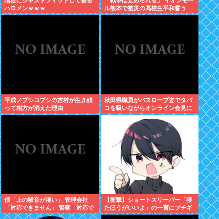
階段にジャストフィットして寝る
「戦争は止められる」 イオンモー
ハロメンｗｗｗ
ル熊本で被災の高校生平和誓う
平成ノブシコブシの吉村が生き残
秋田県職員がバスローブ姿でタバ
って相方が消えた理由
コを吸いながらオンライン会見に
どこのお貴族様だよw
僕「上の騒音が凄い」 管理会社
【衝撃】ショートスリーパー「寝
「対応できません」 警察「対応で
たほうがいいよ」の一言にブチギ
きません」
レwww(※動画あり)