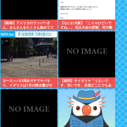
【動画】アメリカのラッパーさ
【なにわ大阪】「こりゃひどいで
ん、まんさんをたくさん集めてエ
すね…」 花火大会の翌朝、河川敷
チエチダンスを全裸で踊るMVを撮
に広がっていた衝撃の光景
ってしまう❤
ヨーロッパの渇水ガチでヤバそ
【疑問】サイゼリヤ「うまいで
う、イギリスは7月の降水量がゼ
す、安いです、全国どこにでもあ
ロに 専門家「今年は過去最悪の不
ります」←こいつの弱点
作になる可能性」