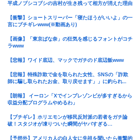
平成ノブシコブシの吉村が生き残って相方が消えた理由
【衝撃】ショートスリーパー「寝たほうがいいよ」の一
言にブチギレwww(※動画あり)
【画像】「東京ばな奈」の狂気を感じるフォントがコチ
ラwww
【悲報】ワイド底辺、マックでガチのド底辺飯www
【悲報】特殊詐欺で金を取られた女性、SNSの「詐欺
師に騙し取られたお金、取り戻せます」」に釣られ...
【朗報】 イーロン「Xでインプレゾンビが多すぎるから
収益分配プログラムやめるわ」
【ブチギレ】ホリエモンが移民反対派の若者をガチ論
破！スタジオが凍りついた瞬間がヤバすぎる…
【予想外】アメリカ人の白人女に先祖を聞いたら衝撃的