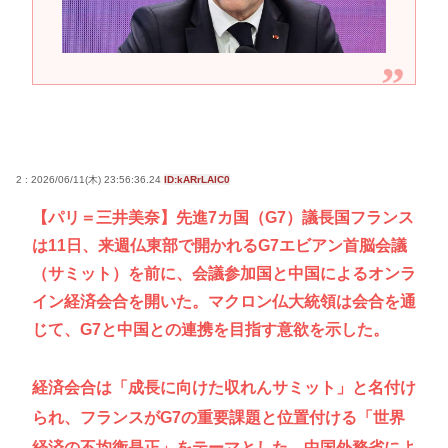
2 : 2026/06/11(木) 23:56:36.24
ID:kARrLAlC0
【パリ＝三井美奈】先進7カ国（G7）議長国フランス
は11日、来週仏東部で開かれるG7エビアン首脳会議
（サミット）を前に、会議参加国と中国によるオンラ
イン経済会合を開いた。マクロン仏大統領は会合を通
じて、G7と中国との連携を目指す意欲を示した。
経済会合は「成長に向けた収れんサミット」と名付け
られ、フランスがG7の重要課題と位置付ける「世界
経済の不均衡是正」をテーマとした。中国外務省によ