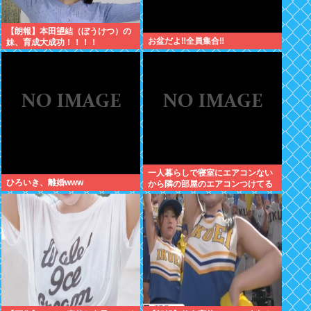
【朗報】本田望結（ぼうけつ）の
お盆だよ‼全員集合‼
妹、育成大成功！！！！
一人暮らしで寝室にエアコンない
ひろいき、離婚www
から隣の部屋のエアコンつけてる