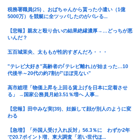
税務署職員(25) 、おばちゃんから貰った小遣い（1億
5000万）を競艇に全ツッパしたのがバレる...
【悲報】親友と殴り合いの結果絶縁濃厚→…どっちが悪
いんだ？
五百城茉央、太ももが性的すぎんだろ・・・
"テレビ大好き"高齢者の｢テレビ離れ｣が始まった…10
代後半～20代の約7割が"ほぼ見ない"
高市総理「物価上昇を上回る賃上げを日本に定着させ
る」 →国家公務員月給3.51％増へ 人事...
【悲報】田中みな実(39)、妊娠して顔が別人のように変
わる
【急増】「外国人受け入れ反対」56.3％に わずか2年
で20.7ポイント増、東大調査「若い世代ほ...