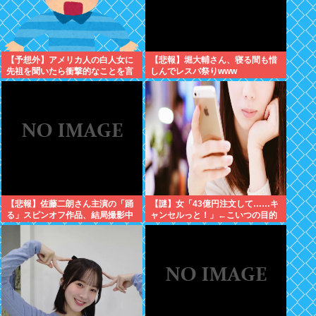
【予想外】アメリカ人の白人女に
【悲報】堀大輔さん、寝る間も惜
先祖を聞いたら衝撃的なことを言
しんでレスバ祭りwww
い出した
【悲報】佐藤二朗さん主演の「踊
【謎】女「43億円注文して……キ
る」スピンオフ作品、結局撮影中
ャンセルっと！」←こいつの目的
止が決定www
ｗ