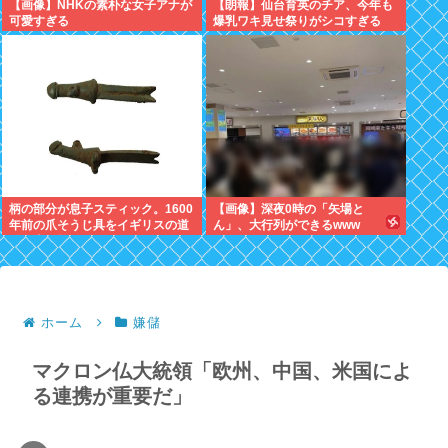
【画像】NHKの素朴な女子アナが
【朗報】仙台育英のチア、今年も
可愛すぎる
爆乳ワキ見せ祭りがシコすぎる
柄の部分が息子スティック。1600
【画像】深夜0時の「矢場と
年前の爪そうじ具をイギリスの道
ん」、大行列ができるwww
路工事現場で発見
ホーム
嫌儲
マクロン仏大統領「欧州、中国、米国によ
る連携が重要だ」