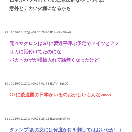
日本がハブられてるのは意図的なやつっすね
意外とデカい火種になるかも
29 : 2026/06/12(金) 00:06:28.96
ID:bWPN38ux0
元々マクロンはG7に習近平呼ぶ予定でドイツとアメ
リカに話付けてたのにな
バカトカゲが横槍入れて話無くなったけど
30 : 2026/06/12(金) 00:07:01.78
ID:TVh2qltD0
G7に後進国の日本がいるのおかしいもんなwww
31 : 2026/06/12(金) 00:08:25.02
ID:cgwgv9PY0
タァンプ(あの女には何度か釘を刺してはおいたが…)