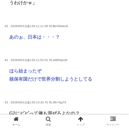
うわけかｗ」
40 : 2026/06/12(金) 00:11:11.06
ID:BbVEkkhx0
あのぉ、日本は・・・？
42 : 2026/06/12(金) 00:11:52.01
ID:aW50tjmJ0
ほら始まったぞ
核保有国だけで世界分割しようとしてる
43 : 2026/06/12(金) 00:13:33.70
ID:Jf0+GjyT0
G2にビビって俺も混ぜろよなの？
ホーム
検索
トップ
サイドバー