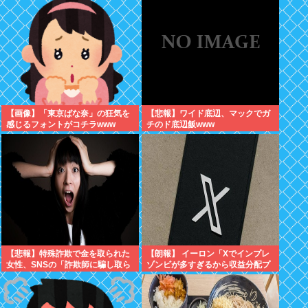
【画像】「東京ばな奈」の狂気を
【悲報】ワイド底辺、マックでガ
感じるフォントがコチラwww
チのド底辺飯www
【悲報】特殊詐欺で金を取られた
【朗報】 イーロン「Xでインプレ
女性、SNSの「詐欺師に騙し取ら
ゾンビが多すぎるから収益分配プ
れたお金、取り戻せます」」に釣
ログラムやめるわ」
られさらに240万円失うwww