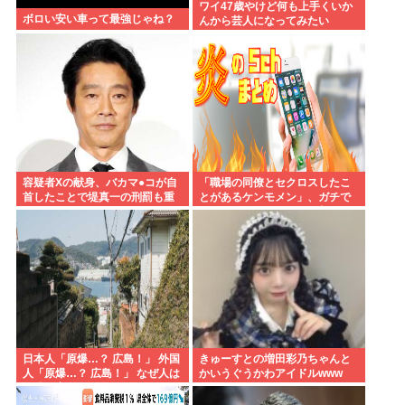
ワイ47歳やけど何も上手くいか
ボロい安い車って最強じゃね？
んから芸人になってみたい
容疑者Xの献身、バカマ●コが自
「職場の同僚とセクロスしたこ
首したことで堤真一の刑罰も重
とがあるケンモメン」、ガチで
くなるwww
一人も存在しないことが判明
日本人「原爆…？ 広島！」 外国
きゅーすとの増田彩乃ちゃんと
人「原爆…？ 広島！」 なぜ人は
かいうぐうかわアイドルwww
長崎を忘れるのか