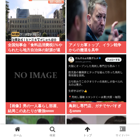
全国知事会「食料品消費税1%や
アメリカ軍トップ、イラン戦争
られたら地方自治体の財源が逼
からの撤退を具申
迫してしまう 」…この流れ地方
税増税するしかないよ、もう
【画像】男の一人暮らし部屋、
鳥刺し専門店、ガチでヤバすぎ
結局このあたりが最強www
るwww
ホーム
検索
トップ
サイドバー