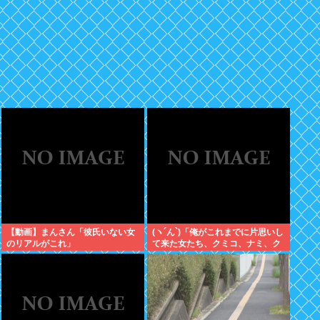
【動画】まんさん「彼氏いない女
(ヽ´ん`)「俺がこれまでに片思いし
のリアルがこれ」
て来た女たち、クミコ、ナミ、ク
ミコ(1人目とは別人、タミヨ、カ
オリ、ユカリ…」