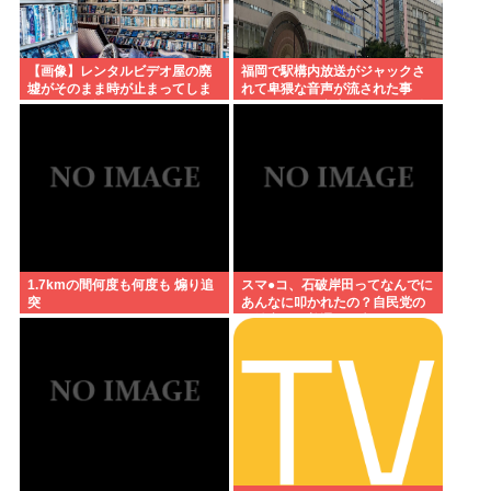
【画像】レンタルビデオ屋の廃
福岡で駅構内放送がジャックさ
墟がそのまま時が止まってしま
れて卑猥な音声が流された事
っていると話題に
件、やはり元音声は動ありの動
画だった
1.7kmの間何度も何度も 煽り追
スマ●コ、石破岸田ってなんでに
突
あんなに叩かれたの？自民党の
政治家だし普通に保守じゃん