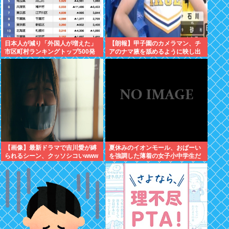
日本人が減り「外国人が増えた」
【朗報】甲子園のカメラマン、チ
市区町村ランキングトップ500発
アのナマ腋を舐めるように映し出
表される！！みんなの自治体は何
してしまう
位かな？？
【画像】最新ドラマで吉川愛が縛
夏休みのイオンモール、おぱーい
られるシーン、クッソシコいwww
を強調した薄着の女子小中学生だ
らけ。あれ恥ずかしくないの？