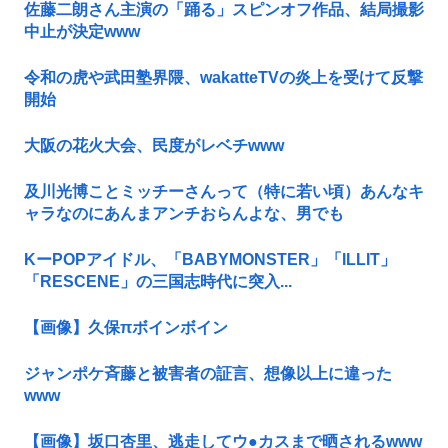
佐藤二朗さん主演の「踊る」スピンオフ作品、結局撮影
中止が決定www
令和の虎や武田塾界隈、wakatteTVの炎上を受けて反撃
開始
大阪の花火大会、民度がレベチwww
及川光博ことミッチーさんって（特に若い頃）あんなキ
ャラなのにあんまアンチおらんよな、男でも
KーPOPアイドル、「BABYMONSTER」「ILLIT」
「RESCENE」の三国志時代に突入...
【画像】久保πボインボイン
ジャンポケ斉藤と被害者の証言、想像以上に違った
www
【画像】坂口杏里、逃走してウ●カスまで晒されるwww