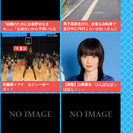
「結婚のためにお金貯めなき
男子高校生(15)、歩道を自転車で
ゃ…」「お金ないから子供いらな
走行中に70代くらいのおっさんに
い」←こいつら
衝突し意識不明にさせてしまう
安藤萌々アナ セクシーポー
【朗報】山﨑愛生「けんぱなぱっ
ズ！！
ぱぱん！」←