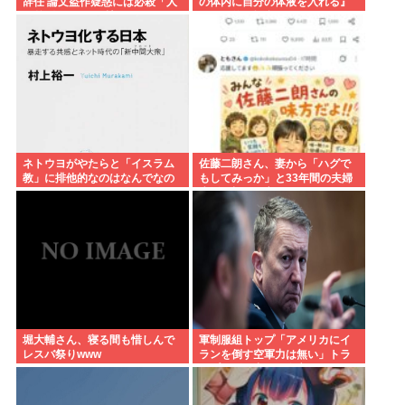
辞任 論文盗作疑惑には必殺「人
の体内に自分の体液を入れる』
種差別ガー」で反撃
のが目的。場合によっては不同
意性交罪に当たる」
ネトウヨがやたらと「イスラム
佐藤二朗さん、妻から「ハグで
教」に排他的なのはなんでなの
もしてみっか」と33年間の夫婦
生活で初めて言われる
堀大輔さん、寝る間も惜しんで
軍制服組トップ「アメリカにイ
レスバ祭りwww
ランを倒す空軍力は無い」トラ
ンプに別の出口を進言