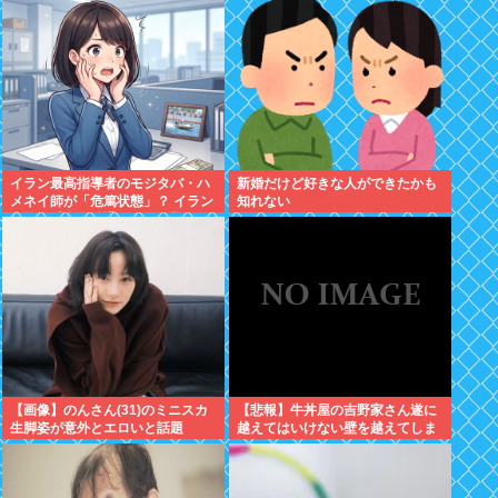
イラン最高指導者のモジタバ・ハ
新婚だけど好きな人ができたかも
メネイ師が「危篤状態」？ イラン
知れない
大統領「意思疎通はかなり難し
い」
【画像】のんさん(31)のミニスカ
【悲報】牛丼屋の吉野家さん遂に
生脚姿が意外とエロいと話題
越えてはいけない壁を越えてしま
う…