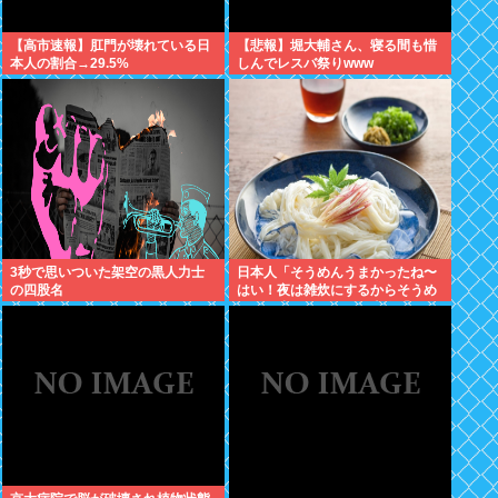
【高市速報】肛門が壊れている日
【悲報】堀大輔さん、寝る間も惜
本人の割合→29.5%
しんでレスバ祭りwww
3秒で思いついた架空の黒人力士
日本人「そうめんうまかったね〜
の四股名
はい！夜は雑炊にするからそうめ
んつゆ戻してー！」欧米人「Don’t
stop!」日本人「？」