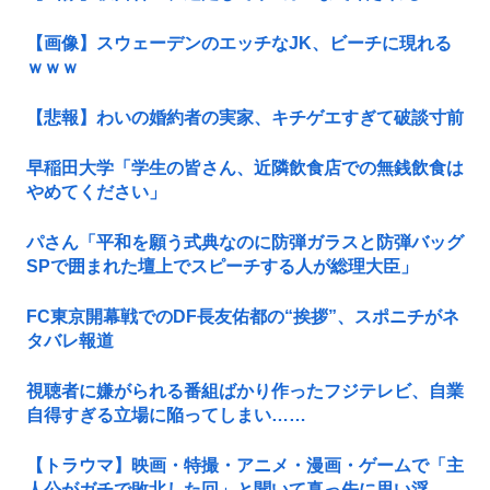
【画像】スウェーデンのエッチなJK、ビーチに現れる
ｗｗｗ
【悲報】わいの婚約者の実家、キチゲエすぎて破談寸前
早稲田大学「学生の皆さん、近隣飲食店での無銭飲食は
やめてください」
パさん「平和を願う式典なのに防弾ガラスと防弾バッグ
SPで囲まれた壇上でスピーチする人が総理大臣」
FC東京開幕戦でのDF長友佑都の“挨拶”、スポニチがネ
タバレ報道
視聴者に嫌がられる番組ばかり作ったフジテレビ、自業
自得すぎる立場に陥ってしまい……
【トラウマ】映画・特撮・アニメ・漫画・ゲームで「主
人公がガチで敗北した回」と聞いて真っ先に思い浮...