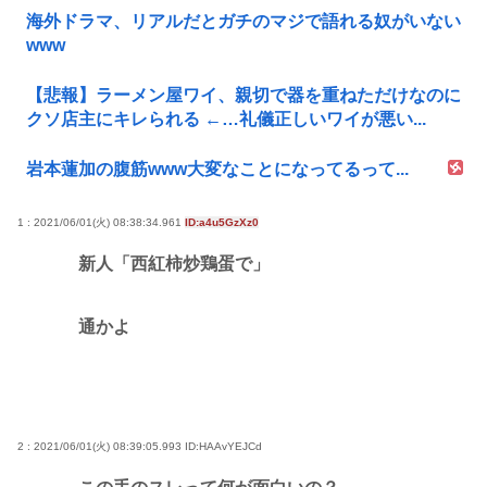
海外ドラマ、リアルだとガチのマジで語れる奴がいない
www
【悲報】ラーメン屋ワイ、親切で器を重ねただけなのに
クソ店主にキレられる ←…礼儀正しいワイが悪い...
岩本蓮加の腹筋www大変なことになってるって...
1 : 2021/06/01(火) 08:38:34.961
ID:a4u5GzXz0
新人「西紅柿炒鶏蛋で」
通かよ
2 : 2021/06/01(火) 08:39:05.993
ID:HAAvYEJCd