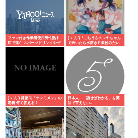
ファン付き作業着使用男性熱中
(ヽ´ん`)「ごちうさのマヤちゃん
症で死亡 スポーツドリンクやゼ
で抜いたら水溶き片栗粉みたい
リー飲料持参も
な精液出てきて我ながらビビっ
た」
(ヽ´ん`) 嫌儲民「ケンモメン」の
日本人、「話せばわかる」を英
定義 何て答える？
語で言えない…