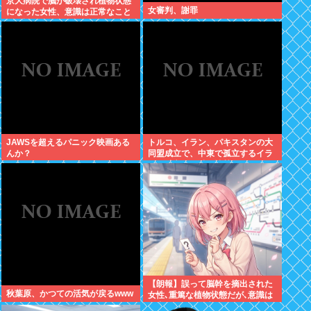
京大病院で脳が破壊され植物状態
女審判、謝罪
になった女性、意識は正常なこと
が確認されおわる
JAWSを超えるパニック映画ある
トルコ、イラン、パキスタンの大
んか？
同盟成立で、中東で孤立するイラ
ンは滅亡不可避な情勢へwww
【朗報】誤って脳幹を摘出された
秋葉原、かつての活気が戻るwww
女性､重篤な植物状態だが､意識は
正常で何かを思考していると判明