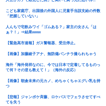
こども家庭庁、出国後の外国人に児童手当誤支給の件数
「把握していない」
人んちで宅飲みワイ「ゴムある？」家主の女さん「は
ぁ？！」⇒結果www
【緊急高市速報】ガス警報器、受注停止。
【画像】加藤綾子アナ、無防備パンチラ撮られちゃう
海外「海外発祥なのに、今では日本で定着してるものっ
て何？その逆も教えて！」（海外の反応）
【画像】朝倉未来の元カノ、めちゃくちゃエグい乳を持
つ
【悲報】ジャンポケ斉藤、ロケバスでフェラさせてすべ
てを失う