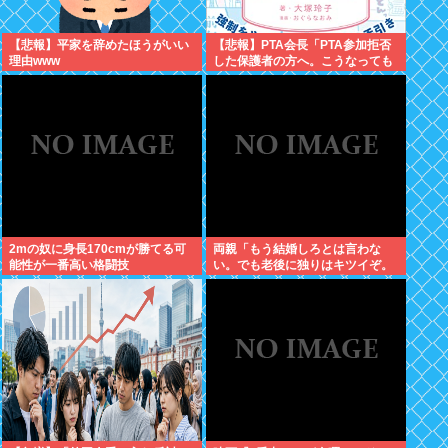
【悲報】平家を辞めたほうがいい
【悲報】PTA会長「PTA参加拒否
理由www
した保護者の方へ。こうなっても
いい？」
2mの奴に身長170cmが勝てる可
両親「もう結婚しろとは言わな
能性が一番高い格闘技
い。でも老後に独りはキツイぞ。
どうするんだ？」俺ら「…」