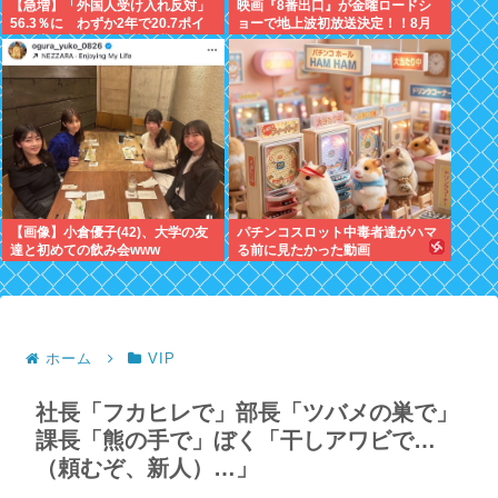
【急増】「外国人受け入れ反対」
映画『8番出口』が金曜ロードシ
56.3％に わずか2年で20.7ポイ
ョーで地上波初放送決定！！8月
ント増、東大調査「若い世代ほど
28日！！
増加」
【画像】小倉優子(42)、大学の友
パチンコスロット中毒者達がハマ
達と初めての飲み会www
る前に見たかった動画
ホーム
VIP
社長「フカヒレで」部長「ツバメの巣で」
課長「熊の手で」ぼく「干しアワビで…
（頼むぞ、新人）…」