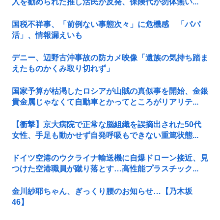
入を勧められた推し活民が反発、保険代が勿体無い...
国税不祥事、「前例ない事態次々」に危機感 「パパ
活」、情報漏えいも
デニー、辺野古沖事故の防カメ映像「遺族の気持ち踏ま
えたものかくみ取り切れず」
国家予算が枯渇したロシアが山賊の真似事を開始、金銀
貴金属じゃなくて自動車とかってところがリアリテ...
【衝撃】京大病院で正常な脳組織を誤摘出された50代
女性、手足も動かせず自発呼吸もできない重篤状態...
ドイツ空港のウクライナ輸送機に自爆ドローン接近、見
つけた空港職員が蹴り落とす…高性能プラスチック...
金川紗耶ちゃん、ぎっくり腰のお知らせ…【乃木坂
46】