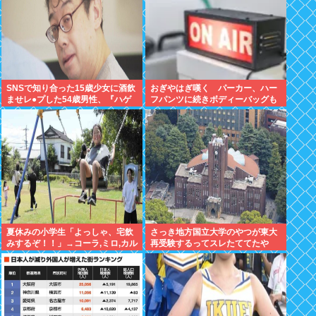
SNSで知り合った15歳少女に酒飲
おぎやはぎ嘆く パーカー、ハー
ませレ●プした54歳男性、『ハゲ
フパンツに続きボディーバッグも
かどうか』で意見が真っ二つに分
ダサい論争に「なんでおじさんだ
かれる
け言われるの？」
夏休みの小学生「よっしゃ、宅飲
さっき地方国立大学のやつが東大
みするぞ！！」→コーラ,ミロ,カル
再受験するってスレたててたや
ピス！www
ん？