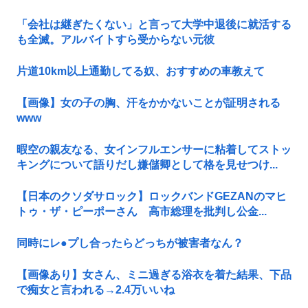
「会社は継ぎたくない」と言って大学中退後に就活する
も全滅。アルバイトすら受からない元彼
片道10km以上通勤してる奴、おすすめの車教えて
【画像】女の子の胸、汗をかかないことが証明される
www
暇空の親友なる、女インフルエンサーに粘着してストッ
キングについて語りだし嫌儲卿として格を見せつけ...
【日本のクソダサロック】ロックバンドGEZANのマヒ
トゥ・ザ・ピーポーさん 高市総理を批判し公金...
同時にレ●プし合ったらどっちが被害者なん？
【画像あり】女さん、ミニ過ぎる浴衣を着た結果、下品
で痴女と言われる→2.4万いいね