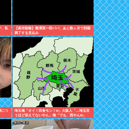
が、私
【高市朗報】熊澤英一郎パパ、あと数ヶ月で刑期
満了する見込み
優につ
埼玉俺「オイ！田舎モン！w」大阪人「…埼玉言
うほど栄えてないやん」俺「でも、西やんw」