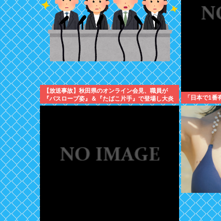
【放送事故】秋田県のオンライン会見、職員が
「日本で1番
『バスローブ姿』＆『たばこ片手』で登場し大炎
上