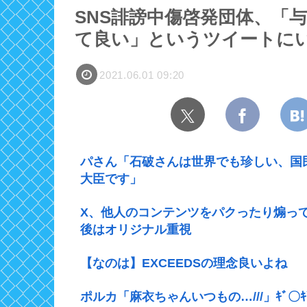
SNS誹謗中傷啓発団体、「
て良い」というツイートに
2021.06.01 09:20
パさん「石破さんは世界でも珍しい、国
大臣です」
X、他人のコンテンツをパクったり煽っ
後はオリジナル重視
【なのは】EXCEEDSの理念良いよね
ポルカ「麻衣ちゃんいつもの…///」ｷﾞ〇