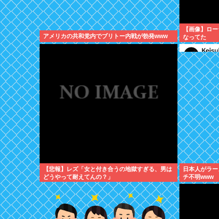
【画像】ロー
アメリカの共和党内でブリトー内戦が勃発www
なってた
【悲報】レズ「女と付き合うの地獄すぎる、男は
日本人がラー
どうやって耐えてんの？」
チ不明www