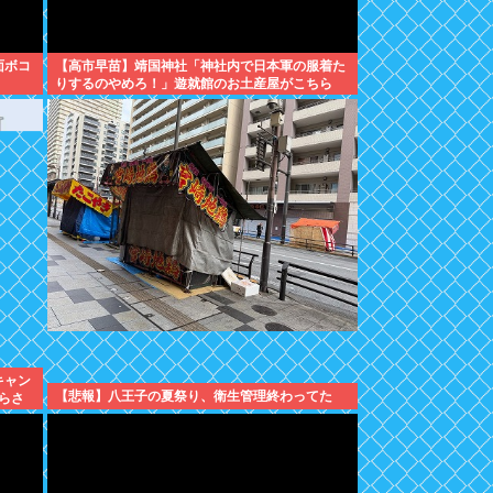
面ボコ
【高市早苗】靖国神社「神社内で日本軍の服着た
りするのやめろ！」遊就館のお土産屋がこちら
キャン
【悲報】八王子の夏祭り、衛生管理終わってた
らさ