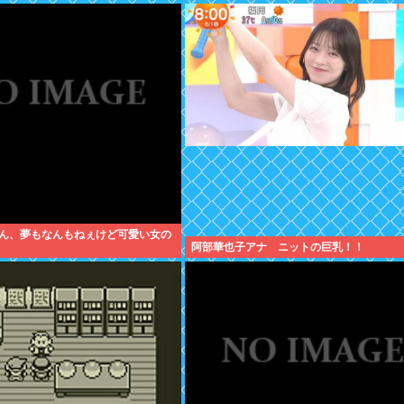
くん、夢もなんもねぇけど可愛い女の
阿部華也子アナ ニットの巨乳！！