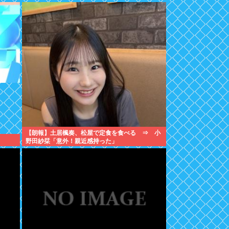
【朗報】土居楓奏、松屋で定食を食べる ⇒ 小
野田紗栞「意外！親近感持った」