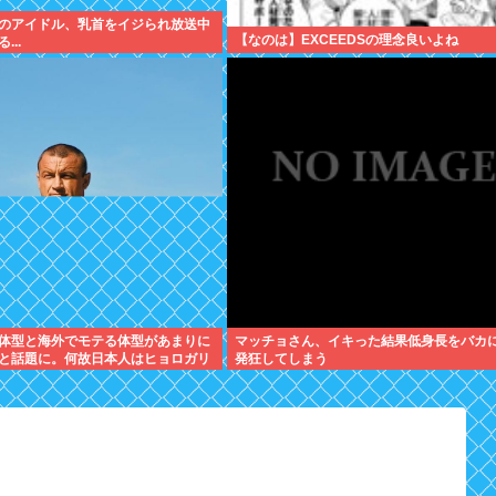
のアイドル、乳首をイジられ放送中
【なのは】EXCEEDSの理念良いよね
...
体型と海外でモテる体型があまりに
マッチョさん、イキった結果低身長をバカ
と話題に。何故日本人はヒョロガリ
発狂してしまう