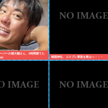
ーパーの堀大輔さん、4時間寝てた
靖国神社、コスプレ軍装を禁止へ・・・
ww