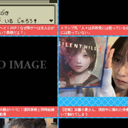
ヘイ！JAP！なぜ和ゲーは主人公が
トランプ氏「人々は共和党には怒っている
い？異様だよ？」
には怒っていない」
大毅がパパに！濵田崇裕と同時結婚
【悲報】加藤小夏さん、演技中に惚れた俳
歓喜
いて触れてしまう