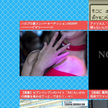
ハロプロ新メンバーオーディション2026ｷﾀ
アメリカ人「
━━━━(ﾟ∀ﾟ)━━━━!!
喋らないんだ
【画像】セブンイレブンのバイト「AIにちいかわ
【祝福】重岡
の画像を食わせてっと…できた！」⇒！
発表でファン