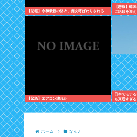
【悲報】韓国
【悲報】令和最新の浴衣、痴女呼ばわりされる
に絶頂を迎える
日本でモテる
【緊急】エアコン壊れた
も真逆すぎる
を好むのか。
ホーム
なんJ