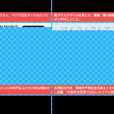
ラさん、マジで北京ダックみたいに
糞ダサエグザイル社長ヒロ、逮捕、妻の顔
ボコ半56しにした。
メンに1000円以上だすの渋る理由ガ
台湾駐日代表、長崎市平和記念式典をドタ
し抗議 「大使/外交官席ではないエリアに座
れるのは国家としてのプライドが傷つく」