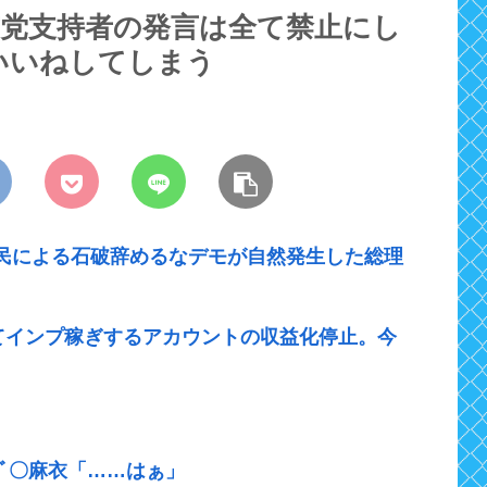
与党支持者の発言は全て禁止にし
いいねしてしまう
民による石破辞めるなデモが自然発生した総理
てインプ稼ぎするアカウントの収益化停止。今
ｷﾞ〇麻衣「……はぁ」