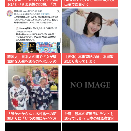
おひとりさま男性の悲鳴。「惣
出演で面白そう
菜すら手が出ない」
韓国人「日本人の間で『女が破
【画像】本田望結の妹、本田望
滅的な人生を送るのをポルノの
結より実ってしまう
ように楽しむ陰湿な趣味』が流
行っている」119万バズ
「誰かわからん」木村祐一の変
台湾、熊本の避難所にテントを
貌ぶりに「いつの間にかイケお
送ってしまう 日本の雑魚寝文化
じに」「松ちゃんより痩せてな
を壊すな！
い？」「渋く」