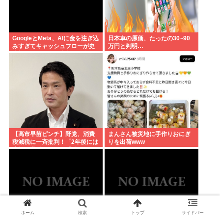
GoogleとMeta、AIに金を注ぎ込
日本車の原価、たったの30~90
みすぎてキャッシュフローが史
万円と判明…
上初のマイナス。売却か保有で
内ゲバ始まる
【高市早苗ピンチ】野党、消費
まんさん被災地に手作りおにぎ
税減税に一斉批判！「2年後には
りを出荷www
大幅な増税になる」「財源どう
する」「円安加速させ物価を引
き上げる」
ホーム
検索
トップ
サイドバー