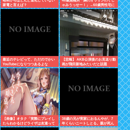
昭和からほとんど進化していない
46歳無職男「隣のオッサンのくし
家電と言えば？
ゃみうっせー！」→60歳男性宅に
侵入し暴行を加えて逮捕
最近のテレビって、ただのでかい
【悲報】 AKB公演後のお見送り動
YouTubeになりつつあるよな
画が飛田新地みたいだと話題
に・・・
【画像】オタク「実際にプレイし
38歳の兄が実家におるんやが、7
たらわかるけどライザは友達って
年くらいニートしとる。親が死ん
感じで性的な目では見れないw」
だ後の処理どうしよう