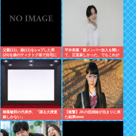
←これ
父親(31)、娘(11)をレ●プした男
平井美葉「新メンバー加入を聞い
(20)を娘のティクトク垢で自宅に
て、正直寂しかった、でもこれが
誘い出し自助 2人とも逮捕
新しいビヨなんだと、寂しさを受
け止めるこ
柳葉敏郎の代表作、「踊る大捜査
【衝撃】JKの従姉妹が泊まりに来
線しかない」
た結果www