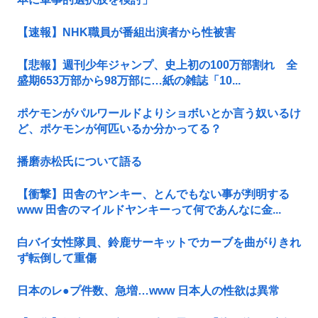
【速報】NHK職員が番組出演者から性被害
【悲報】週刊少年ジャンプ、史上初の100万部割れ 全
盛期653万部から98万部に…紙の雑誌「10...
ポケモンがパルワールドよりショボいとか言う奴いるけ
ど、ポケモンが何匹いるか分かってる？
播磨赤松氏について語る
【衝撃】田舎のヤンキー、とんでもない事が判明する
www 田舎のマイルドヤンキーって何であんなに金...
白バイ女性隊員、鈴鹿サーキットでカーブを曲がりきれ
ず転倒して重傷
日本のレ●プ件数、急増…www 日本人の性欲は異常