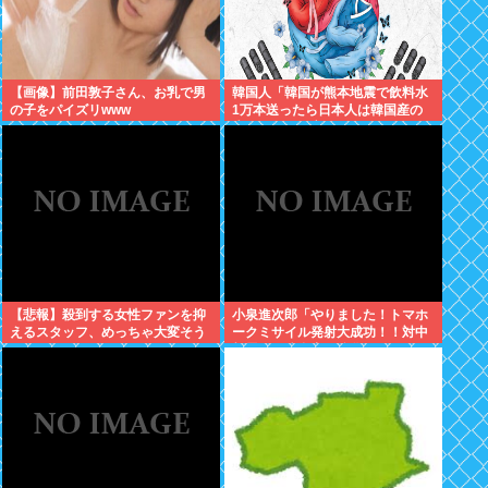
【画像】前田敦子さん、お乳で男
韓国人「韓国が熊本地震で飲料水
の子をパイズリwww
1万本送ったら日本人は韓国産の
水は〇〇だと言いました」
【悲報】殺到する女性ファンを抑
小泉進次郎「やりました！トマホ
えるスタッフ、めっちゃ大変そう
ークミサイル発射大成功！！対中
www
朝露への防衛力を強化してます
w」