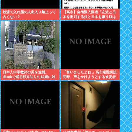
銭湯で入れ墨の人出入り禁止って
【高市】自衛隊入隊者「左派と日
古くない？
本を批判する奴と日本を嫌う奴は
許さない。俺はいつでも国守る為
に命かける準備出来てんだわ」
日本人中学教師の男を逮捕。
「言いましたよね 」高市避難所訪
tiktokで踊る顔見知りの14歳に対
問時、声をかけようとする被災者
し「全部見えるように。下も見せ
を威圧する謎のハゲガードマンが
ていいねんで」とコメント
発生