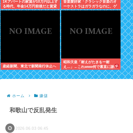
1Kアパートの家賃が10万円以上す
音楽愛好家「クラシック音楽のオ
る時代、年金14万円前後だと賃貸
ーケストラはガラガラなのに、ゲ
の人は無理じゃね？
ーム音楽のオーケストラは満員…
本当にイライラする」
昭和天皇「耐えがたきをー耐
産経新聞、東北で新聞発行休止へ
え…」←これwww何で素直に謝れ
ねーの？？！？
ホーム
嫌儲
和歌山で反乱発生
2026.06.03 06:45