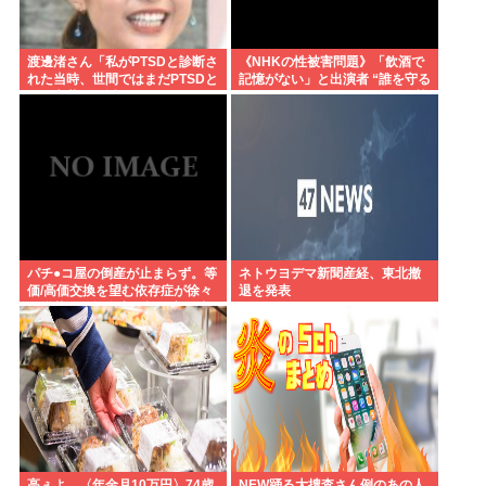
渡邊渚さん「私がPTSDと診断さ
《NHKの性被害問題》「飲酒で
れた当時、世間ではまだPTSDと
記憶がない」と出演者 “誰を守る
いう言葉は浸透されてなかっ
べきなのか”問われる組織の姿勢
た」
パチ●コ屋の倒産が止まらず。等
ネトウヨデマ新聞産経、東北撤
価/高価交換を望む依存症が徐々
退を発表
に脱落。低換金率を望む客は戻
らず
高ぇよ…〈年金月10万円〉74歳
NEW踊る大捜査さん例のあの人