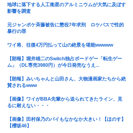
地球に落下する人工衛星のアルミニウムが大気に及ぼす
影響を調査
元ジャンポケ斉藤被告に懲役7年求刑 ロケバスで性的
暴行の罪
ワイ将、往復4万円払って山の絶景を堪能wwwww
【朗報】堀井雄二のSwitch独占ボードゲー「転生ゲー
ム」（DL専売3980円）が今日発売なうえ...
【朗報】みいちゃんと山田さん、大物漫画家たちから絶
賛されるwww
【画像】ワイがBBA先輩から送られてきたライン、見
るに耐えない・・・
【画像】田村保乃のパイもなかなか大きい！【ほのす】
【櫻坂46】