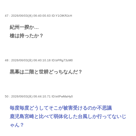
47 : 2026/06/03(水) 06:40:00.63
ID:Y1OlKRJcH
紀州一揆か…
槍は持ったか？
48 : 2026/06/03(水) 06:40:10.18
ID:bPRg73zM0
黒幕は二階と世耕どっちなんだ？
50 : 2026/06/03(水) 06:44:10.71
ID:k4PwMaHy0
毎度毎度どうしてそこが被害受けるのか不思議
鹿児島宮崎と比べて弱体化した台風しか行ってないじ
ゃん？