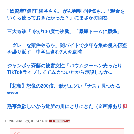
“総資産7億円”桐谷さん、がん判明で後悔も…「現金を
いくら使っておきたかった？」にまさかの回答
三大奇跡「 水が100度で沸騰」「原爆ドームに原爆」
「グレーな案件やるか」闇バイトで少年を集め侵入窃盗
を繰り返す 中学生含む7人を逮捕
ジャンポケ斉藤の被害女性「バウムクーヘン売ったり
TikTokライブしててムカついたから示談しなか...
【悲報】想像の200倍、形がエグい「ナス」見つかる
www
熱帯魚欲しいから近所の川にとりにきた（※画像あり）
1 : 2026/06/03(水) 06:24:14.93
ID:N+l2FCW8M