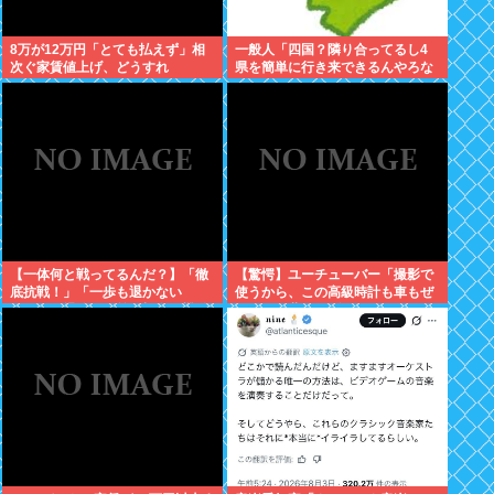
8万が12万円「とても払えず」相
一般人「四国？隣り合ってるし4
次ぐ家賃値上げ、どうすれ
県を簡単に行き来できるんやろな
ば・・・？
あ」←これwww
【一体何と戦ってるんだ？】「徹
【驚愕】ユーチューバー「撮影で
底抗戦！」「一歩も退かない
使うから、この高級時計も車もぜ
ぞ！」原爆公園の前の極左を機動
～んぶ経費でタダ！ｗ」←まさか
隊が排除
コレ本気にしてる奴なんておらん
よな？よな？w w w w w w w w w
w w