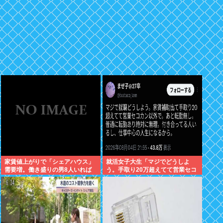
家賃値上がりで「シェアハウス」
就活女子大生「マジでどうしよ
需要増。働き盛りの男8人いれば
う。手取り20万超えてて営業セコ
一軒家暮らしも余裕で毎日楽しい
カン以外で転勤無しの会社ない」