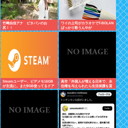
竹﨑由佳アナ ピタパンのお
ワイの上司がカラオケでT-BOLAN
尻！！
ばっかり歌うんやが
Steamユーザー、ビデメモ16GB
高市「外国人が増える日本で、永
が主流に。まだ8GB使ってるドア
住権を与えられたら生活保護を貰
ホの嫌儲民は反省文書いてね。
うなんて人が増えては困る。日本
人以上の水準の人のみ許可しま
す」