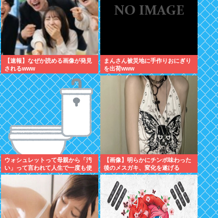
【速報】なぜか読める画像が発見
まんさん被災地に手作りおにぎり
されるwww
を出荷www
ウォシュレットって母親から「汚
【画像】明らかにチンポ味わった
い」って言われて人生で一度も使
後のメスガキ、変化を遂げる
ってなかった...