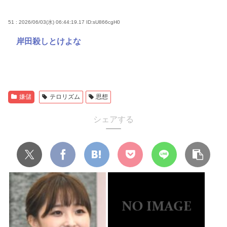
51 : 2026/06/03(水) 06:44:19.17
ID:sU866cgH0
岸田殺しとけよな
嫌儲
テロリズム
思想
シェアする