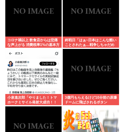
コロナ禍以上 飲食店からは悲痛
終戦日「はぁ~日本はこんな酷い
な声上がる 消費税率1%の基本方
ことされたぁ…戦争しちゃだめ
針を決定も…懸念される”外食離
ぇ…」ワイ「加害にも触れた
れ”
ら？」
小泉進次郎「やりました！トマ
3億円もらえるけど10分前の原爆
ホークミサイル発射大成功！！
ドームに飛ばされるボタン
対中朝露への防衛力を強化して
ますw」