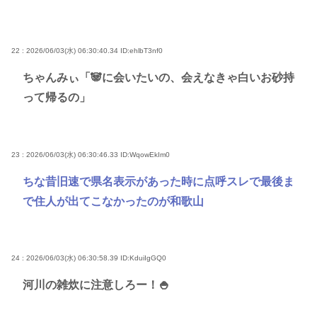
22 : 2026/06/03(水) 06:30:40.34
ID:ehlbT3nf0
ちゃんみぃ「🐼に会いたいの、会えなきゃ白いお砂持
って帰るの」
23 : 2026/06/03(水) 06:30:46.33
ID:WqowEkIm0
ちな昔旧速で県名表示があった時に点呼スレで最後ま
で住人が出てこなかったのが和歌山
24 : 2026/06/03(水) 06:30:58.39
ID:KduiIgGQ0
河川の雑炊に注意しろー！🍚