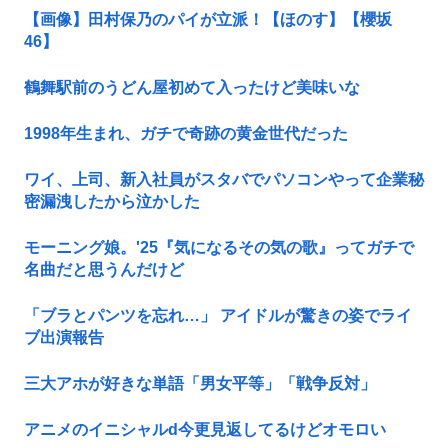
【画像】田村保乃のパイが立派！【ほのす】【櫻坂
46】
鶴舞駅前のうどん屋初めて入ったけど美味いな
1998年生まれ、ガチで奇跡の黄金世代だった
ワイ、上司、新入社員がスタバでパソコンやって企業秘
密漏洩したから泣かした
モーニング娘。'25『気になるその気の歌』ってガチで
名曲だと思うんだけど
「ブラとパンツを忘れ…」 アイドルが驚きの姿でライ
ブ出演報告
三大アホが好きな単語「男女平等」「戦争反対」
アニメのイニシャルd今更見返してるけどオモロい