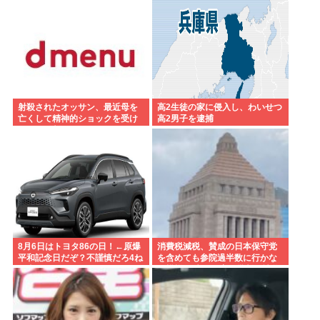
射殺されたオッサン、最近母を
高2生徒の家に侵入し、わいせつ
亡くして精神的ショックを受け
高2男子を逮捕
ていたと判明
8月6日はトヨタ86の日！←原爆
消費税減税、賛成の日本保守党
平和記念日だぞ？不謹慎だろ4ね
を含めても参院過半数に行かな
や車カス
い模様 野党は一斉に批判し神谷
「天下の愚策」 おや、チみ？