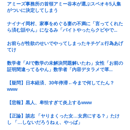
アミーズ事務所の首領アミー谷本が選ぶスペオキ5人集
がついに決定してしまう
ナイナイ岡村、家事をめぐる妻の不満に「言ってくれた
ら済む話やん」になるみ「バイトやったらクビやで...
お前らが性欲のせいでやってしまったキチゲェ行為あげ
てけ
数学者「AIで数学の未解決問題解いたわ」女性「お前の
証明間違ってるやん」数学者「内容デタラメで草...
【疑問】日本経済、30年停滞←今まで何してたん？
www
【悲報】黒人、卑怯すぎて炎上するwww
【正論】談志 「ヤりまくった女…女房にする？」たけ
し 「…しないだろうねぇ、やっぱ」