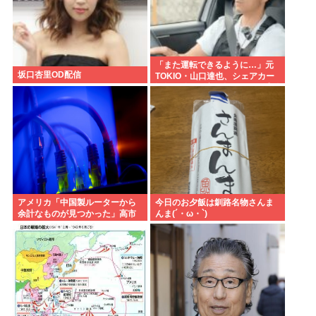
「また運転できるように…」元
坂口杏里OD配信
TOKIO・山口達也、シェアカー
運転&ギター演奏姿にファン感動
アメリカ「中国製ルーターから
今日のお夕飯は釧路名物さんま
余計なものが見つかった」高市
んま(´・ω・`)
どうするのこれ