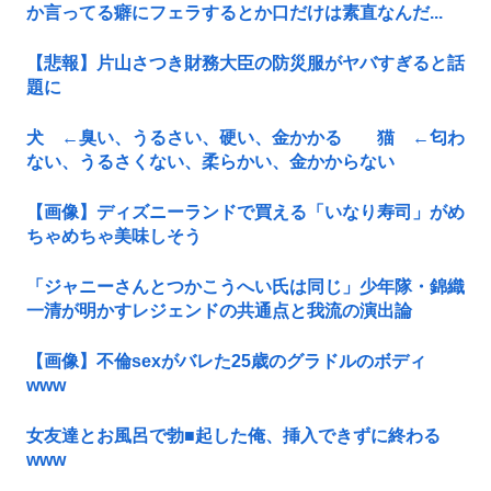
か言ってる癖にフェラするとか口だけは素直なんだ...
【悲報】片山さつき財務大臣の防災服がヤバすぎると話
題に
犬 ←臭い、うるさい、硬い、金かかる 猫 ←匂わ
ない、うるさくない、柔らかい、金かからない
【画像】ディズニーランドで買える「いなり寿司」がめ
ちゃめちゃ美味しそう
「ジャニーさんとつかこうへい氏は同じ」少年隊・錦織
一清が明かすレジェンドの共通点と我流の演出論
【画像】不倫sexがバレた25歳のグラドルのボディ
www
女友達とお風呂で勃■起した俺、挿入できずに終わる
www