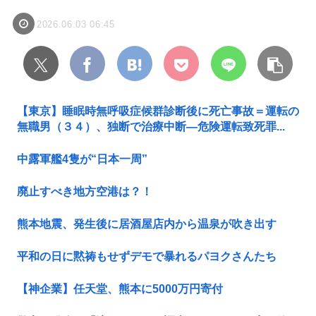
2026.06.03 06:45
【東京】睡眠時無呼吸症候群診断後に死亡事故＝運転の
無職男（３４）、独断で治療中断―危険運転致死罪...
中露軍艦4隻が“日本一周”
廃止すべき地方空港は？！
熊本地震、発生後に居酒屋店内から温泉が吹き出す
平和の日に黙祷もせずデモで暴れるパヨクさんたち
【神企業】任天堂、熊本に5000万円寄付