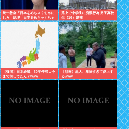
統一教会「日本をめちゃくちゃに
路上で小学生に痴漢行為 男子高校
しろ」総理「日本をめちゃくちゃ
生（16）逮捕
にします」愛国者「総理に反対す
るやつは反日！」 これなに？
【疑問】日本経済、30年停滞←今
【悲報】黒人、卑怯すぎて炎上す
まで何してたん？www
るwww