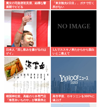
魔女の宅急便初見僕、結構な鬱
「東京観光2日目」、ガチで行く
展開でビビる
所がない
日本人「回し飲みを嫌がるのは
1人でススキノ来たからから面白
ゲイ」
いとこ教えて
靖国神社前、高級のり弁専門店
高市早苗、ロキソニンを300%に
「海苔弁いちのや」が事業停止
値上げ