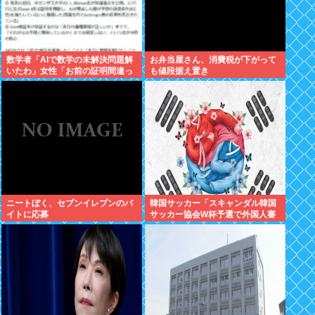
数学者「AIで数学の未解決問題解
お弁当屋さん、消費税が下がって
いたわ」女性「お前の証明間違っ
も値段据え置き
てるやん」数学者「内容デタラメ
で草。AI使うのヘタ？」→女性大
発狂
ニートぼく、セブンイレブンのバ
韓国サッカー「スキャンダル韓国
イトに応募
サッカー協会W杯予選で外国人審
判に性接待したことが発覚！」