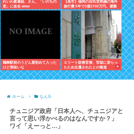
れいわ新選組、さん、「いのちの
【高市】福岡の自民党県議の海外
党」に改名 www
旅行費 5年で3億3700万円。避難
所で使えるテント 1個2万円。
鶴舞駅前のうどん屋初めて入った
エリート財務官僚、官邸に逆らっ
けど美味いな
たため左遷されたとの報道
ホーム
なんG
チュニジア政府「日本人へ、チュニジアと
言って思い浮かべるのはなんですか？」
ワイ「えーっと…」