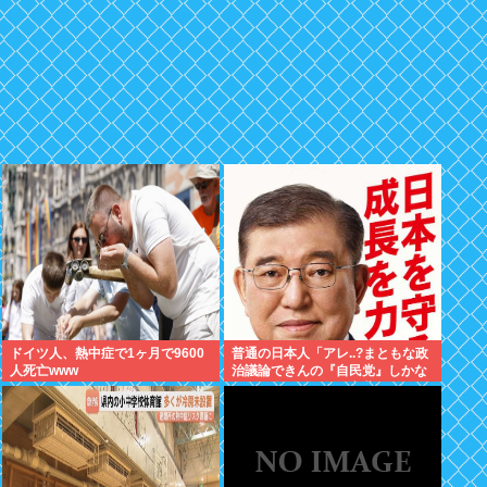
ドイツ人、熱中症で1ヶ月で9600
普通の日本人「アレ..?まともな政
人死亡www
治議論できんの『自民党』しかな
くね？左って下品な言葉しか使え
ない のイメージ」