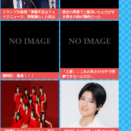
トランプ大統領「弾薬不足はフェ
彼女の実家でご飯頂いたんだがす
イクニュース、情報漏らした奴は
き焼きの肉が鶏肉だった
極刑」
「人妻」←これの良さがガチで理
腕時計、激臭！！！
解できないんだが…