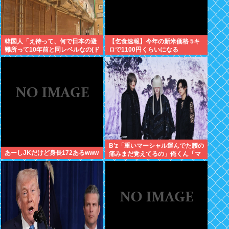
韓国人「え待って、何で日本の避
【乞食速報】今年の新米価格 5キ
難所って10年前と同レベルなの(ド
ロで1100円くらいになる
ン引き
B’z「重いマーシャル運んでた腰の
あーしJKだけど身長172あるwww
痛みまだ覚えてるの」俺くん「マ
ーシャルって何？ 」