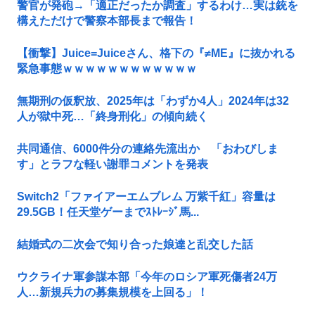
警官が発砲→「適正だったか調査」するわけ…実は銃を
構えただけで警察本部長まで報告！
【衝撃】Juice=Juiceさん、格下の『≠ME』に抜かれる
緊急事態ｗｗｗｗｗｗｗｗｗｗｗｗ
無期刑の仮釈放、2025年は「わずか4人」2024年は32
人が獄中死…「終身刑化」の傾向続く
共同通信、6000件分の連絡先流出か 「おわびしま
す」とラフな軽い謝罪コメントを発表
Switch2「ファイアーエムブレム 万紫千紅」容量は
29.5GB！任天堂ゲーまでｽﾄﾚｰｼﾞ馬...
結婚式の二次会で知り合った娘達と乱交した話
ウクライナ軍参謀本部「今年のロシア軍死傷者24万
人…新規兵力の募集規模を上回る」！