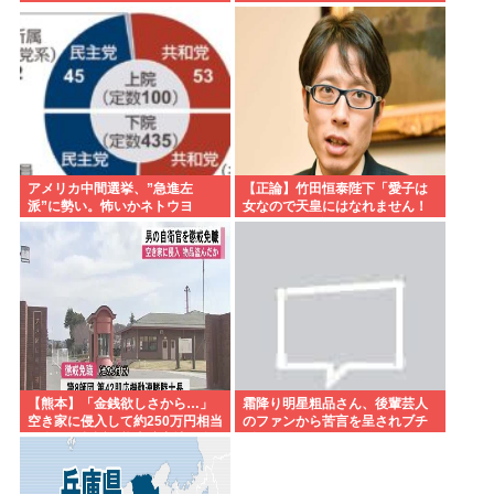
アメリカ中間選挙、”急進左
【正論】竹田恒泰陛下「愛子は
派”に勢い。怖いかネトウヨ
女なので天皇にはなれません！
SnowManに女の子が居たら
SnowManじゃないでしょ？」
【熊本】「金銭欲しさから…」
霜降り明星粗品さん、後輩芸人
空き家に侵入して約250万円相当
のファンから苦言を呈されブチ
を盗んで起訴、熊本駐屯地の自
ギレ発狂…
衛官の男を懲戒免職