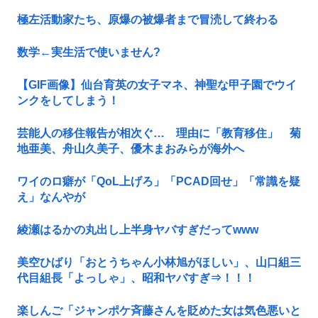
極左活動家たち、原爆の被爆者まで冒涜して終わる
数学←実生活で使いません?
【GIF画像】仙台育英の女子マネ、神聖な甲子園でウイ
ンクをしてしまう！
芸能人の移住報告が相次ぐ… 理由に「教育移住」 菊
地亜美、舟山久美子、優木まおみらが海外へ
ワイのロ癖が「QoL上げろ」「PCAD回せ」「常識を疑
え」なんやが
綾瀬はるかの丸出し上半身ヤバすぎだってwww
美空ひばり「おとうちゃん小林旭がほしい」、山口組三
代目組長「よっしゃ」、昭和ヤバすぎ⇒！！！
楽しんご「ジャンポケ斉藤さんを貶めた女は気色悪いと