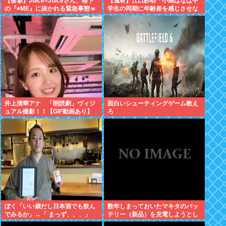
【衝撃】Juice=Juiceさん、格下
【逸材】江口紗耶「小島はなは中
の『≠ME』に抜かれる緊急事態ｗ
学生の同期に年齢差を感じさせな
ｗｗｗｗｗｗｗｗｗｗｗ
いように気を遣っているが、同期
2人は気づ
井上清華アナ 「朗読劇」ヴィジ
面白いシューティングゲーム教え
ュアル撮影！！【GIF動画あり】
ろ
ぼく「いい歳だし日本酒でも飲ん
数年しまっておいたマキタのバッ
でみるか」→「 まっず、、、」
テリー（新品）を充電しようとし
たらエラーで充電できないんだ