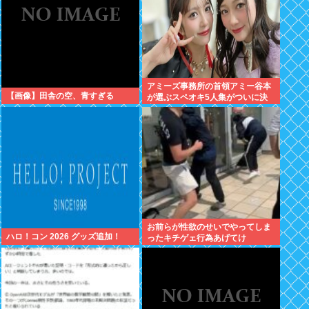
アミーズ事務所の首領アミー谷本
【画像】田舎の空、青すぎる
が選ぶスペオキ5人集がついに決
定してしまう
お前らが性欲のせいでやってしま
ハロ！コン 2026 グッズ追加！
ったキチゲェ行為あげてけ