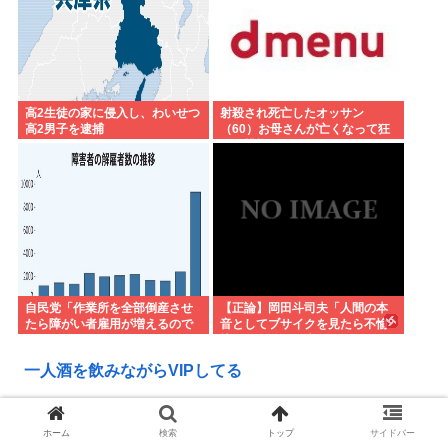
高2生徒の家に侵入し、わいせつ
射殺され死亡したオッサン
高2男子を逮捕
（60）お母さんが亡くなって狂
った模様
自民党「作業所を全部倒産させ
【正論】岡田斗司夫「人間の本
たら障がい者雇用が増えるので
音としてブサイクを見たら不愉
は 」結果ww
快になる。この責任をどうとる
んだ」
一人酒を飲みながらVIPしてる
「東京観光2日目」、ガチで行く所がない
ホーム
検索
トップ
サイドバー