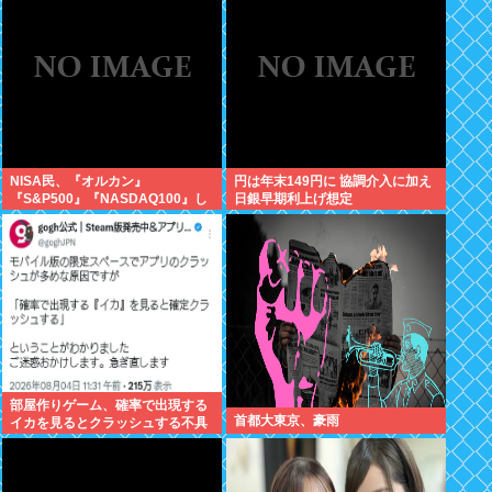
が！復活させる方法教えろ
NISA民、『オルカン』
円は年末149円に 協調介入に加え
『S&P500』『NASDAQ100』し
日銀早期利上げ想定
か買わない
部屋作りゲーム、確率で出現する
首都大東京、豪雨
イカを見るとクラッシュする不具
合が発生