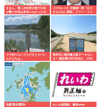
すまん、第二次世界大戦で日本
【プロレス】天龍源一郎「かけ
が勝つ方法は本当になかったの
がえのない師匠」ドリー・ファ
か？
ンク・ジュニアさん追悼
フナ釣りもハマりだすとヤバい
秋田市に国内最大級データセン
んだよなぁ…
ター 建設費2兆円見込む、UAE
など投資
地震 熊本震度4
れいわ新選組、解体www