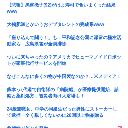
【悲報】黒柳徹子(92)がはま寿司で食いまくった結果
www
大鶴肥満とかいうおデブタレントの完成系www
「座り込んで闘う！」も…平和記念公園に滞留の極左活
動家ら 広島県警が全員排除
ついに来ちゃったの？アメリカでヒューマノイドロボッ
トが家事代行サービスを開始
なぜこんなに多くの物が中国製なのか？…米メディア！
熊本･八代港で自衛隊の「病院船」が医療提供開始、診
察と薬剤処方…被災者向け大浴場も！
24歳無職女、中学の同級生だった男性にストーカーし
て逮捕 全く親しくないのに20回以上物品贈る