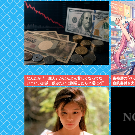
なんだか『一般人』がどんどん貧しくなってな
富裕層の｢ペ
い？いい加減、僕みたいに副業したら？週に2日
血統書付き犬
休む時代は終わったんだよ
が"向かった先