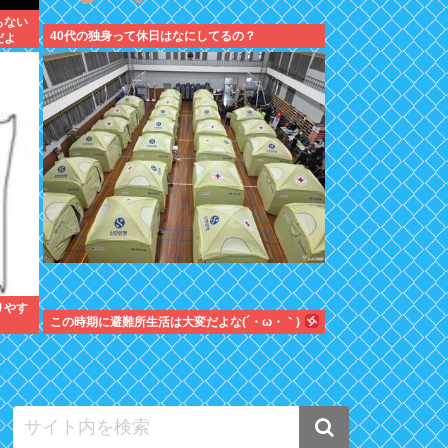
もない
40代の独身って休日はなにしてるの？
だよ
りやす
この時期に避難所生活は大変だよな(´・ω・｀)