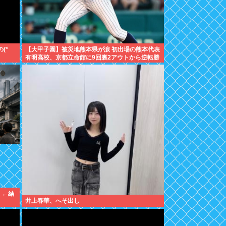
(*
【大甲子園】被災地熊本県が涙 初出場の熊本代表
有明高校、京都立命館に9回裏2アウトから逆転勝
利
」←結
井上春華、へそ出し