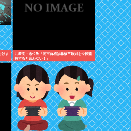
付けま
共産党・志位氏「高市首相は非核三原則を今後堅
持すると言わない！」