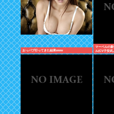
マーベルの新
おっパブ行ってきた結果www
ル(CV子安