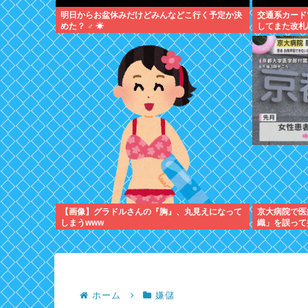
明日からお盆休みだけどみんなどこ行く予定か決
交通系カード
めた？ ‍♂ ☀
してまた改札
【画像】グラドルさんの『胸』、丸見えになって
京大病院で医
しまうwww
織」を誤って
ホーム
嫌儲