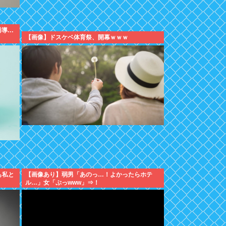
誘導…
【画像】ドスケベ体育祭、開幕ｗｗｗ
も私と
【画像あり】弱男「あのっ…！よかったらホテ
ル…」女「ぷっwww」⇒！