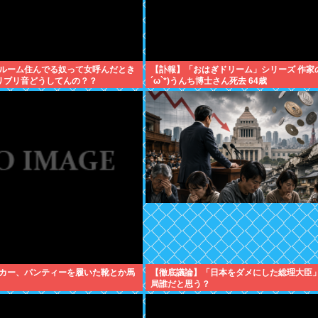
ルーム住んでる奴って女呼んだとき
【訃報】「おはぎドリーム」シリーズ 作家の
リブリ音どうしてんの？？
´ω`*)うんち博士さん死去 64歳
カー、パンティーを履いた靴とか馬
【徹底議論】「日本をダメにした総理大臣
局誰だと思う？