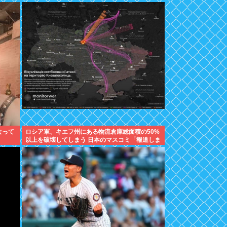
なって
ロシア軍、キエフ州にある物流倉庫総面積の50%
以上を破壊してしまう 日本のマスコミ「報道しま
せん」