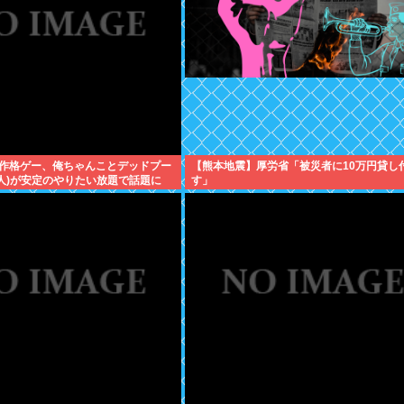
作格ゲー、俺ちゃんことデッドプー
【熊本地震】厚労省「被災者に10万円貸し
武人)が安定のやりたい放題で話題に
す」