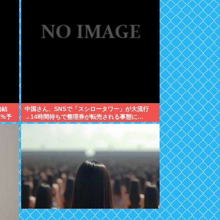
)結
中国さん、SNSで「スシロータワー」が大流行
1%予
→14時間待ちで整理券が転売される事態に…