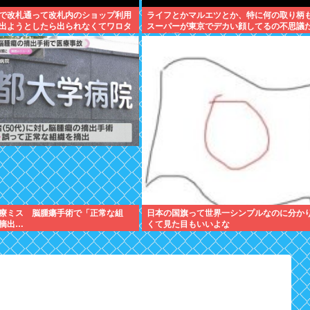
で改札通って改札内のショップ利用
ライフとかマルエツとか、特に何の取り柄
出ようとしたら出られなくてワロタ
スーパーが東京でデカい顔してるの不思議
な、普通OK行くだろ
療ミス 脳腫瘍手術で「正常な組
日本の国旗って世界一シンプルなのに分か
摘出…
くて見た目もいいよな