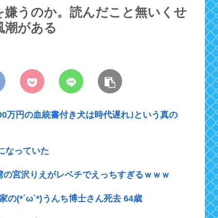
を嫌うのか。読んだこと無いくせ
風潮がある
300万円の血統書付き犬は時代遅れ｣という真の
になっていた
台湾の宮沢りえがレベチでえっちすぎるｗｗｗ
(*´ω`*)うんち博士さん死去 64歳