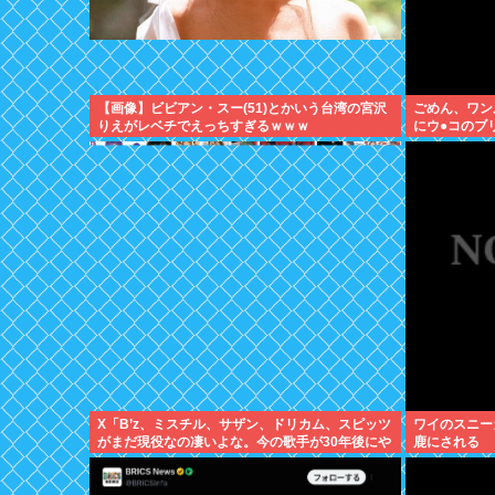
【画像】ビビアン・スー(51)とかいう台湾の宮沢
ごめん、ワン
りえがレベチでえっちすぎるｗｗｗ
にウ●コのブ
X「B’z、ミスチル、サザン、ドリカム、スピッツ
ワイのスニー
がまだ現役なの凄いよな。今の歌手が30年後にや
鹿にされる
れてるだろうか？」