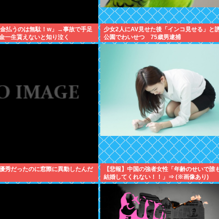
年金払うのは無駄！w」→事故で手足
少女2人にAV見せた後「インコ見せる」と
金一生貰えないと知り泣く
公園でわいせつ 75歳男逮捕
優秀だったのに窓際に異動したんだ
【悲報】中国の強者女性「年齢のせいで誰
結婚してくれない！！」⇒ (※画像あり)