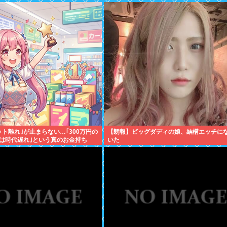
ット離れ｣が止まらない…｢300万円の
【朗報】ビッグダディの娘、結構エッチに
は時代遅れ｣という真のお金持ち
いた
"