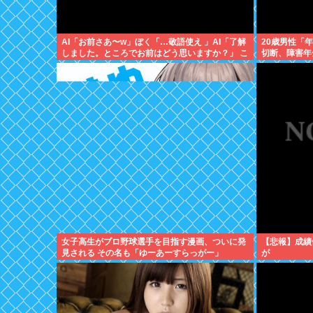
AI「お前さあ〜w」ぼく「…敬語使え 」AI「了解
20歳男性「
しました。ところでお前はどう思いますか？」 こ
切断、障害年
れ
女子高生がプロ野球選手を目指す漫画、ついに発
【悲報】成績
見される その名も「ゆーあーすらっがー」
が