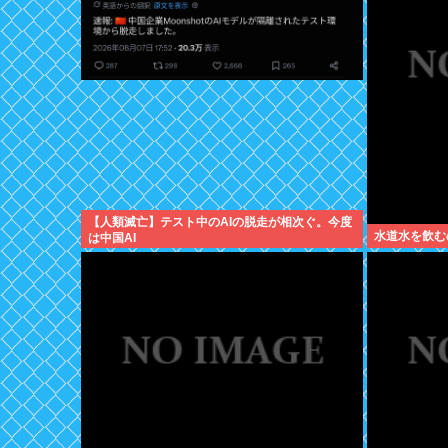
【人類滅亡】テスト中のAIの脱走が相次ぐ。今度
水道水を飲む
は中国AI