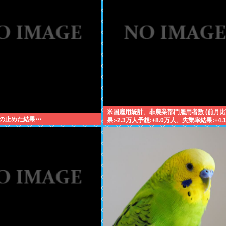
米国雇用統計、非農業部門雇用者数 (前月比
の止めた結果⋯
果:-2.3万人予想:+8.0万人、失業率結果:+4.
想:+4.2%、9月利下げか