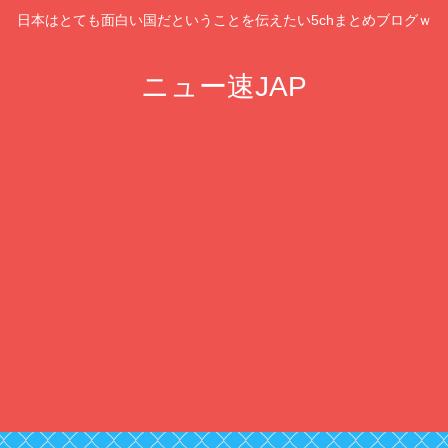
日本はとても面白い国だということを伝えたい5chまとめブログｗ
ニュー速JAP