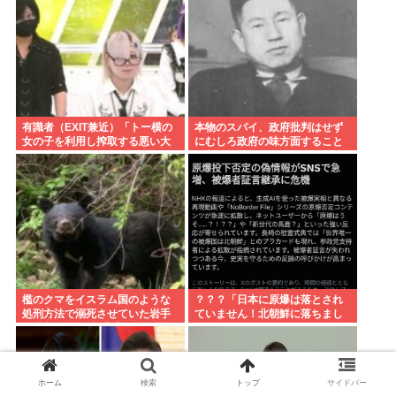
有識者（EXIT兼近）「トー横の
本物のスパイ、政府批判はせず
女の子を利用し搾取する悪い大
にむしろ政府の味方面すること
人は排除しないといけない」
が判明
檻のクマをイスラム国のような
？？？「日本に原爆は落とされ
処刑方法で溺死させていた岩手
ていません！北朝鮮に落ちまし
に批判殺到！ 岩手「こ、これは
た！」 なんだよこれ
岩手伝統の処刑方法なんよ…」
ホーム
検索
トップ
サイドバー