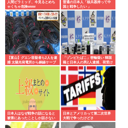
人間ピラミッド、今見るとめち
普通の日本人「核兵器持って中
ゃくちゃ危険www
国と戦争したい 」
【富山】グエン容疑者ら2人を逮
「ゾンビたばこ」密輸疑い 韓国
捕 太陽光発電所から銅線ケーブ
籍と日本人の男2人逮捕、荷受け
ルを盗む
役か
日本人はなぜ戦争の話になると
日本とアメリカって第二次世界
被害にあったことしか話さない
大戦で争ったけどさ
のか？