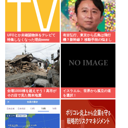
UFOとか未確認物体をテレビて
有吉弘行、東京から広島は飛行
特集しなくなった理由www
機？新幹線？ 移動手段の悩まし
さ語る「微妙なんだよな」
全壊1000棟を超えそう！高市が
イスラエル、世界から孤立の道
その目で見た熊本地震
を選択！