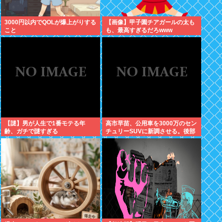
3000円以内でQOLが爆上がりする
【画像】甲子園チアガールの太も
こと
も、最高すぎるだろwww
【謎】男が人生で1番モテる年
高市早苗、公用車を3000万のセン
齢、ガチで謎すぎる
チュリーSUVに新調させる。後部
ガラスは車中喫煙を撮らせないた
めの特殊仕様に