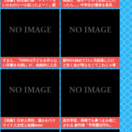
【画像】転売屋の娘「ママー！ち
韓国人「廃モーテルで肝試しに行
いかわのシール貼ったよー！」親
ったら…」中学生が遺体を発見、
「！！！！！！」
衝撃の事態に
すまん、『DINKs(子どもを作らな
新NISA始めて11ヶ月経過したけ
い共働き夫婦)』が、金銭的に人生
ど全く金が増えなくてこれじゃ将
快適過ぎるんだが、これ課税しな
来心配でワロタ
くていいの？
【画像】日本人男性、激かわウク
高市早苗、長崎でも鼻つまみ者に
ライナ人女性と結婚www
される 参列者「平和憲法守れ」