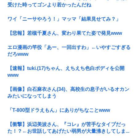
受けた時ってゴンより若かったんだね
ワイ「ニーサやろう！」マッマ「結果見せてみ？」
【悲報】若槻千夏さん、変わり果てた姿で発見www
エロ漫画の竿役「あー、一回出すわ」←いやすごすぎる
だろwww
【速報】tuki.(17)ちゃん、えちえち色白ボディを公開
www
【画像】白石麻衣さん(34)、高校生の息子がいるオカン
みたいになってしまう
「T-800型ドラえもん」にありがちなことwww
【衝撃】浜辺美波さん、『コレ』が苦手なタイプだっ
た！？←お世話してあげたい弱男が大量沸きしてしま...