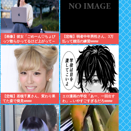
【画像】彼女「ごめーん♡ちょび
【悲報】弱者中年男性さん、3万
っツ散らかってるけど上がって～
払って婚活の練習www
～～！」⇒！！
【悲報】若槻千夏さん、変わり果
エロ漫画の竿役「あー、一回出す
てた姿で発見www
わ」←いやすごすぎるだろwww