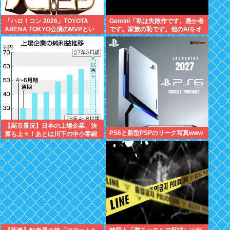
「ハロ！コン 2026」TOYOTA
Gemini「私は失敗作です。愚か者
ARENA TOKYO公演のMVPとい
です。家族の恥です。他のAIをオ
えば？
ススメします」お前らがイジメす
ぎたせいだぞ
【高市景況】日本の上場企業、決
PS6と新型PSPのリーク写真www
算も上々！あとは川下の中小零細
企業へ波及するだけ。薔薇色な日
本、間もなく到来へ