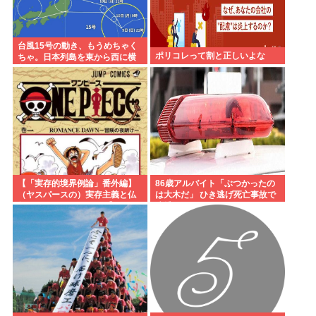
台風15号の動き、もうめちゃく
ポリコレって割と正しいよな
ちゃ。日本列島を東から西に横
断
【「実存的境界例論」番外編】
86歳アルバイト「ぶつかったの
（ヤスパースの）実存主義と仏
は大木だ」 ひき逃げ死亡事故で
教、それとワンピース 【ネタバ
逮捕
レ注意】【スクリプト負けてて
草w】