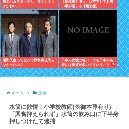
爆走ハムスターさん ダイナミッ
【超速報】明日、日本でとても悪
クかわいい
い事が起こる【超悲報】
昭和天皇ってなんで戦争責任取ら
日本人女性は軽い←でも日本の若
なかったの？
者には童貞が多いどういうこと
や？
ホーム
嫌儲
水筒に欲情！小学校教師(※御本尊有り)
「興奮抑えられず」水筒の飲み口に下半身
押しつけたて逮捕