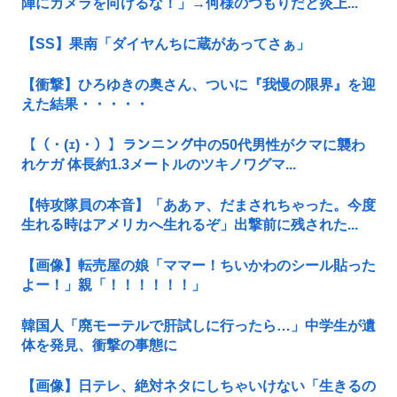
陣にカメラを向けるな！」→何様のつもりだと炎上...
【SS】果南「ダイヤんちに蔵があってさぁ」
【衝撃】ひろゆきの奥さん、ついに『我慢の限界』を迎
えた結果・・・・・
【（・(ｪ)・）】ランニング中の50代男性がクマに襲わ
れケガ 体長約1.3メートルのツキノワグマ...
【特攻隊員の本音】「ああァ、だまされちゃった。今度
生れる時はアメリカへ生れるぞ」出撃前に残された...
【画像】転売屋の娘「ママー！ちいかわのシール貼った
よー！」親「！！！！！！」
韓国人「廃モーテルで肝試しに行ったら…」中学生が遺
体を発見、衝撃の事態に
【画像】日テレ、絶対ネタにしちゃいけない「生きるの