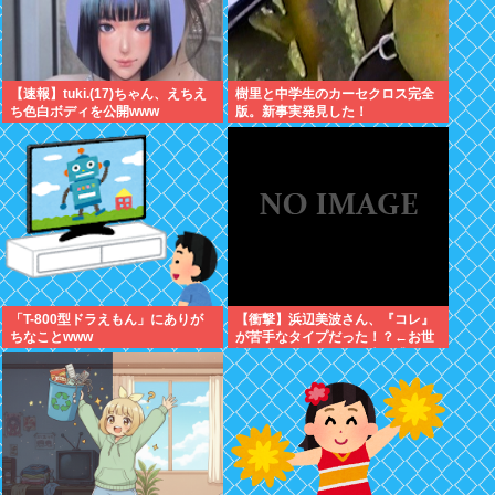
【速報】tuki.(17)ちゃん、えちえ
樹里と中学生のカーセクロス完全
ち色白ボディを公開www
版。新事実発見した！
「T-800型ドラえもん」にありが
【衝撃】浜辺美波さん、『コレ』
ちなことwww
が苦手なタイプだった！？←お世
話してあげたい弱男が大量沸きし
てしまうw w w w w w w w w