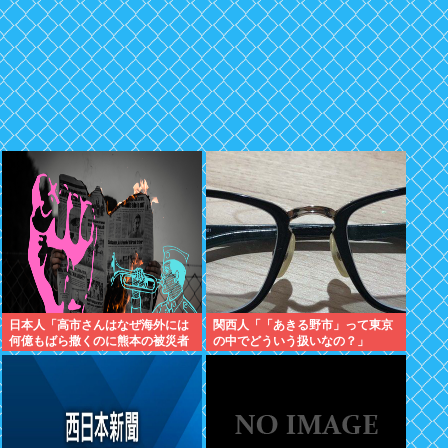
日本人「高市さんはなぜ海外には
関西人「「あきる野市」って東京
何億もばら撒くのに熊本の被災者
の中でどういう扱いなの？」
には10万円しか渡さないの？」普
通に炎上する