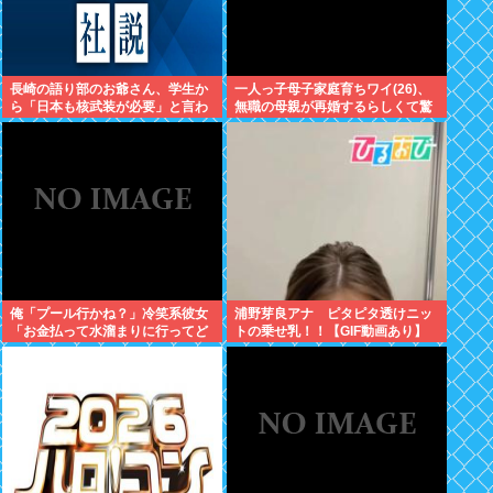
長崎の語り部のお爺さん、学生か
一人っ子母子家庭育ちワイ(26)、
ら「日本も核武装が必要」と言わ
無職の母親が再婚するらしくて驚
れ発狂
愕
俺「プール行かね？」冷笑系彼女
浦野芽良アナ ピタピタ透けニッ
「お金払って水溜まりに行ってど
トの乗せ乳！！【GIF動画あり】
うすんの」→こういう女と付き合
ってられる？？