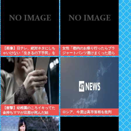
【画像】日テレ、絶対ネタにしち
女性「都内のお祭り行ったらブラ
ゃいけない「生きるの下手民」を
ジャートパンツ透けまくった恐ら
晒し上げてしまう
くSHEINで買ったペラペラの浴衣
着てる女の子がいる」
【衝撃】幼稚園のころイキってた
ロシア、今度は高市首相を批判
金持ちママが旦那が死んだ結
果･････⇒！！