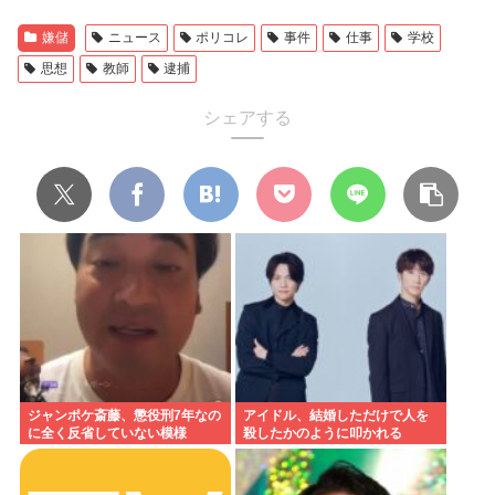
嫌儲
ニュース
ポリコレ
事件
仕事
学校
思想
教師
逮捕
シェアする
ジャンポケ斎藤、懲役刑7年なの
アイドル、結婚しただけで人を
に全く反省していない模様
殺したかのように叩かれる