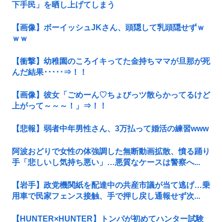
下手民」を晒し上げてしまう
【画像】ボーイッシュJKさん、頭隠して乳頭隠せずｗ
ｗｗ
【衝撃】幼稚園のころイキってた金持ちママが旦那が死
んだ結果･････⇒！！
【画像】彼女「ごめーん♡ちょびっツ散らかってるけど
上がって～～～！」⇒！！
【悲報】弱者中年男性さん、3万払って婚活の練習www
阿波おどりで女性の体強調した無断動画拡散、憤る踊り
手「悲しいし気持ち悪い」…悪質なケースは警察へ...
【岩手】政党機関紙を配達中の共産市議が当て逃げ…乗
用車で民家フェンス接触、手で押し戻し通報せず次...
【HUNTER×HUNTER】トンパが初めてハンター試験