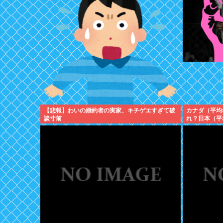
【悲報】わいの婚約者の実家、キチゲエすぎて破
カナダ（平均
談寸前
れ？日本（平
ない？」