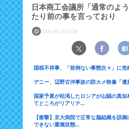
日本商工会議所「通常のよ
たり前の事を言っており
2026.05.13 23:30
国税不祥事、「前例ない事態次々」に危
デニー、辺野古沖事故の防カメ映像「遺
国家予算が枯渇したロシアが山賊の真似
てところがリアリテ...
【衝撃】京大病院で正常な脳組織を誤摘
できない重篤状態...