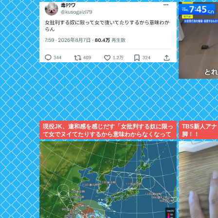
現役JK、違和感を感じだす「女批判する奴に限っ
TBS新人ア
て女でヌイてたりするから意味わからなくなって
脚！！
きた 」