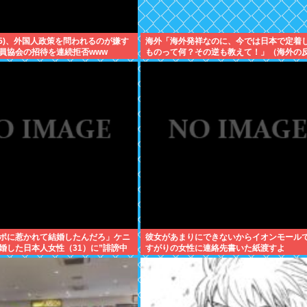
35)、外国人政策を問われるのが嫌す
海外「海外発祥なのに、今では日本で定着
員協会の招待を連続拒否www
ものって何？その逆も教えて！」（海外の
ポに惹かれて結婚したんだろ」ケニ
彼女があまりにできないからイオンモール
婚した日本人女性（31）に”誹謗中
すがりの女性に連絡先書いた紙渡すよ