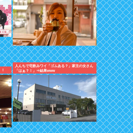
人んちで宅飲みワイ「ゴムある？」家主の女さん
！！
「はぁ？！」⇒結果www