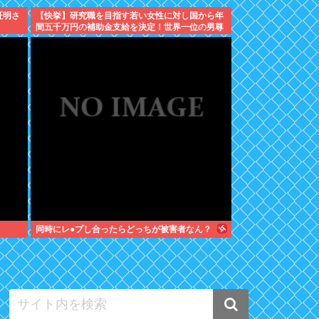
証明さ
【快挙】研究職を目指す若い女性に対し国から年
間五千万円の補助金支給を決定！世界一位の男尊
女卑国家脱出へ
同時にレ●プし合ったらどっちが被害者なん？