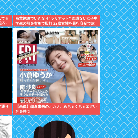
してる
商業施設でいきなり"ラリアット" 面識ない女子中
反応）
学生の顎を右腕で殴打 22歳女性を暴行容疑で逮
捕
で通り
【画像】朝倉未来の元カノ、めちゃくちゃエグい
乳を持つ