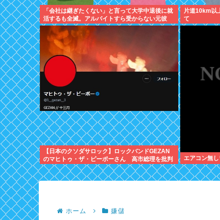
「会社は継ぎたくない」と言って大学中退後に就
片道10km
活するも全滅。アルバイトすら受からない元彼
て
【日本のクソダサロック】ロックバンドGEZAN
エアコン無し
のマヒトゥ・ザ・ピーポーさん 高市総理を批判
し公金チューチューしながら女性に性的暴行して
いた
ホーム
嫌儲