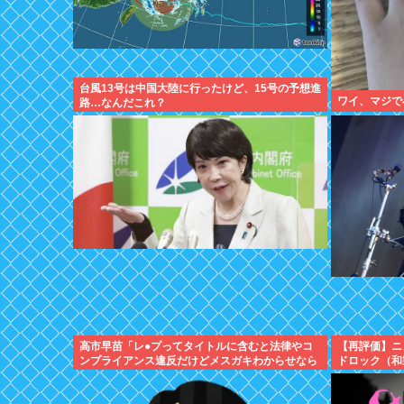
台風13号は中国大陸に行ったけど、15号の予想進
ワイ、マジで
路…なんだこれ？
高市早苗「レ●プってタイトルに含むと法律やコ
【再評価】ニ
ンプライアンス違反だけどメスガキわからせなら
ドロック（和
問題ないわ」異常だろ日本
お前らがキッ