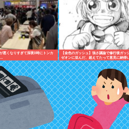
が悪くなりすぎて深夜0時にトンカ
【金色のガッシュ】強さ議論で修行後ガッ
…
ゼオンに並んだ、超えてたって意見に納得
いんだけど