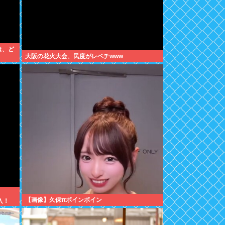
は、ど
大阪の花火大会、民度がレベチwww
【画像】久保πボインボイン
入！