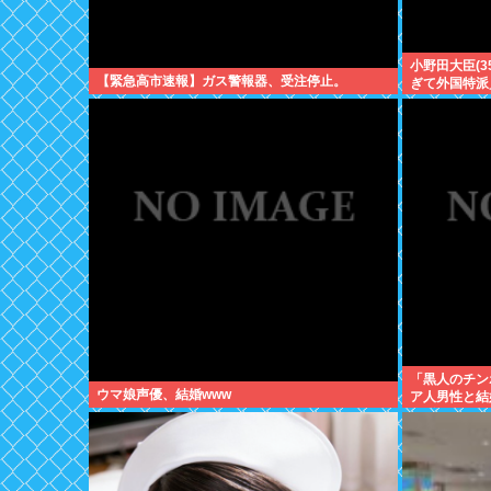
小野田大臣(
【緊急高市速報】ガス警報器、受注停止。
ぎて外国特派
「黒人のチン
ウマ娘声優、結婚www
ア人男性と結
傷”殺到