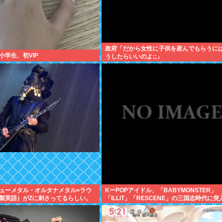
政府「だから女性に子供を産んでもらうに
小学生、初VIP
うしたらいいのよ;;」
ューメタル・オルタナメタル=ラウ
KーPOPアイドル、「BABYMONSTER」
製英語）がZに刺さってるらしい。
「ILLIT」「RESCENE」の三国志時代に突
ズの頃好きだったバンドは何？