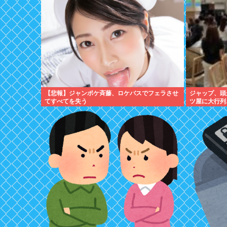
【悲報】ジャンポケ斉藤、ロケバスでフェラさせ
ジャップ、頭
てすべてを失う
ツ屋に大行列