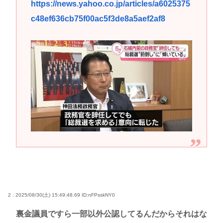
https://news.yahoo.co.jp/articles/a6025375
c48ef636cb75f00ac5f3de8a5aef2af8
2 : 2025/08/30(土) 15:49:48.69
ID:nFPsskNY0
裏金議員ですら一部以外公認してるんだからそれはな