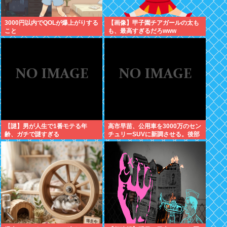
3000円以内でQOLが爆上がりする
【画像】甲子園チアガールの太も
こと
も、最高すぎるだろwww
【謎】男が人生で1番モテる年
高市早苗、公用車を3000万のセン
齢、ガチで謎すぎる
チュリーSUVに新調させる。後部
ガラスは車中喫煙を撮らせないた
めの特殊仕様に