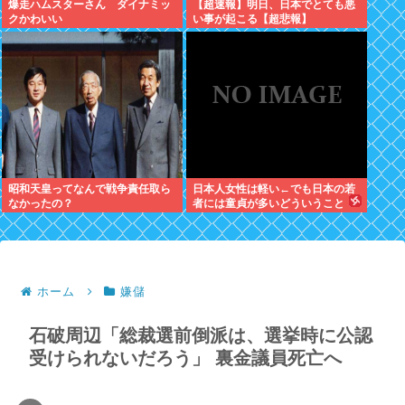
爆走ハムスターさん ダイナミッ
【超速報】明日、日本でとても悪
クかわいい
い事が起こる【超悲報】
昭和天皇ってなんで戦争責任取ら
日本人女性は軽い←でも日本の若
なかったの？
者には童貞が多いどういうこと
や？
ホーム
嫌儲
石破周辺「総裁選前倒派は、選挙時に公認
受けられないだろう」 裏金議員死亡へ