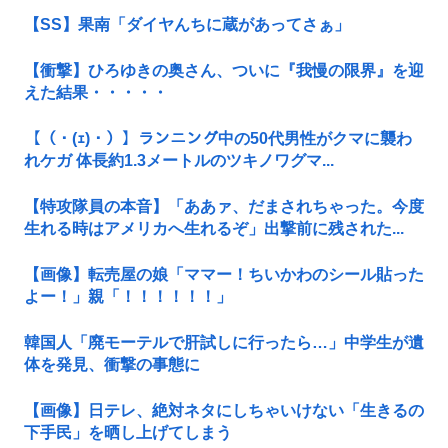
【SS】果南「ダイヤんちに蔵があってさぁ」
【衝撃】ひろゆきの奥さん、ついに『我慢の限界』を迎
えた結果・・・・・
【（・(ｪ)・）】ランニング中の50代男性がクマに襲わ
れケガ 体長約1.3メートルのツキノワグマ...
【特攻隊員の本音】「ああァ、だまされちゃった。今度
生れる時はアメリカへ生れるぞ」出撃前に残された...
【画像】転売屋の娘「ママー！ちいかわのシール貼った
よー！」親「！！！！！！」
韓国人「廃モーテルで肝試しに行ったら…」中学生が遺
体を発見、衝撃の事態に
【画像】日テレ、絶対ネタにしちゃいけない「生きるの
下手民」を晒し上げてしまう