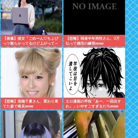
【画像】彼女「ごめーん♡ちょび
【悲報】弱者中年男性さん、3万
っツ散らかってるけど上がって～
払って婚活の練習www
～～！」⇒！！
【悲報】若槻千夏さん、変わり果
エロ漫画の竿役「あー、一回出す
てた姿で発見www
わ」←いやすごすぎるだろwww