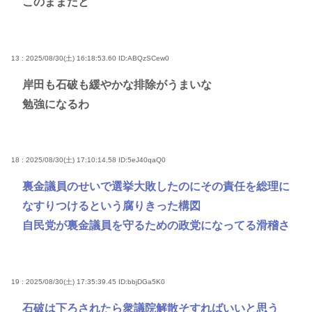
このままだと
13 : 2025/08/30(土) 16:18:53.60
ID:ABQzSCew0
岸田も石破も緩やかな排除がうまいな
勉強になるわ
18 : 2025/08/30(土) 17:10:14.58
ID:5eJ40qaQ0
裏金議員のせいで選挙大敗したのにその責任を総理に
なすりつけるという腐りきった構図
自民党が裏金議員を守るための政党になってる滑稽さ
19 : 2025/08/30(土) 17:35:39.45
ID:bbjDGa5K0
石破は下ろされたら衆議院解散そすればいいと思う