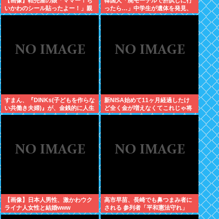
【画像】転売屋の娘「ママー！ち
韓国人「廃モーテルで肝試しに行
いかわのシール貼ったよー！」親
ったら…」中学生が遺体を発見、
「！！！！！！」
衝撃の事態に
すまん、『DINKs(子どもを作らな
新NISA始めて11ヶ月経過したけ
い共働き夫婦)』が、金銭的に人生
ど全く金が増えなくてこれじゃ将
快適過ぎるんだが、これ課税しな
来心配でワロタ
くていいの？
【画像】日本人男性、激かわウク
高市早苗、長崎でも鼻つまみ者に
ライナ人女性と結婚www
される 参列者「平和憲法守れ」