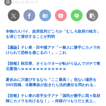
2025.08.30 22:47
本物のスパイ、政府批判どころか「むしろ政府の味方」
を演じて潜伏することが判明
【議論】テレ東・田中瞳アナ「一般人に勝手にカメラ向
けられて恐怖を感じるの！」←これ
【朗報】秋田県、オイルマネーが転がり込んでガチで東
北最強へｗｗｗｗｗｗｗｗｗｗｗｗ
夏休みに川遊びするなら「ここ最高！」危ない場所を
SNS投稿、水難事故が起きたら法的責任を問われる...
【悲報】テレ東の若手女子アナ「国民が勝手に我々取材
陣にカメラを向けるな！」→何様のつもりだと炎上...