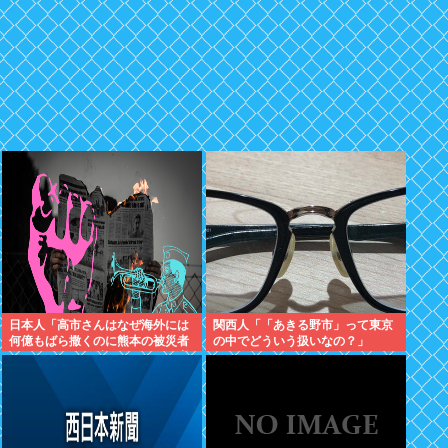
日本人「高市さんはなぜ海外には
関西人「「あきる野市」って東京
何億もばら撒くのに熊本の被災者
の中でどういう扱いなの？」
には10万円しか渡さないの？」普
通に炎上する