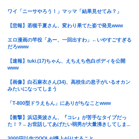
ワイ「ニーサやろう！」マッマ「結果見せてみ？」
【悲報】若槻千夏さん、変わり果てた姿で発見www
エロ漫画の竿役「あー、一回出すわ」←いやすごすぎる
だろwww
【速報】tuki.(17)ちゃん、えちえち色白ボディを公開
www
【画像】白石麻衣さん(34)、高校生の息子がいるオカン
みたいになってしまう
「T-800型ドラえもん」にありがちなことwww
【衝撃】浜辺美波さん、『コレ』が苦手なタイプだっ
た！？←お世話してあげたい弱男が大量沸きしてしま...
3000円以内でQOLが爆上がりすること