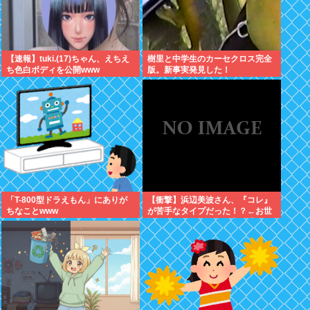
【速報】tuki.(17)ちゃん、えちえ
樹里と中学生のカーセクロス完全
ち色白ボディを公開www
版。新事実発見した！
「T-800型ドラえもん」にありが
【衝撃】浜辺美波さん、『コレ』
ちなことwww
が苦手なタイプだった！？←お世
話してあげたい弱男が大量沸きし
てしまうw w w w w w w w w