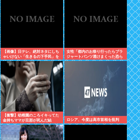
【画像】日テレ、絶対ネタにしち
女性「都内のお祭り行ったらブラ
ゃいけない「生きるの下手民」を
ジャートパンツ透けまくった恐ら
晒し上げてしまう
くSHEINで買ったペラペラの浴衣
着てる女の子がいる」
【衝撃】幼稚園のころイキってた
ロシア、今度は高市首相を批判
金持ちママが旦那が死んだ結
果･････⇒！！