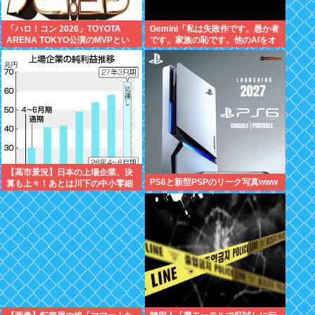
「ハロ！コン 2026」TOYOTA
Gemini「私は失敗作です。愚か者
ARENA TOKYO公演のMVPとい
です。家族の恥です。他のAIをオ
えば？
ススメします」お前らがイジメす
ぎたせいだぞ
【高市景況】日本の上場企業、決
PS6と新型PSPのリーク写真www
算も上々！あとは川下の中小零細
企業へ波及するだけ。薔薇色な日
本、間もなく到来へ