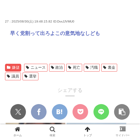
27 : 2025/08/30(土) 19:48:15.82
ID:DvxJJVMU0
早く党割って出ろよこの意気地なしども
嫌儲
ニュース
政治
死亡
汚職
裏金
議員
選挙
シェアする
ホーム
検索
トップ
サイドバー