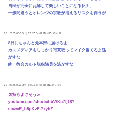
自民が完全に瓦解して楽しいことになる反面、
一歩間違うとオレンジの宗教が増えるリスクを伴うが
20 : 2025/08/30(土) 17:47:54.07
ID:XK5LCrYLH
8日にちゃんと党本部に届けろよ
カスメディアもしっかり写真取ってマイク当てろよ逃
がすな
統一教会カルト脱税議員を逃がすな
23 : 2025/08/30(土) 19:04:51.54
ID:oN94YB+00
気持ちよさそうw
youtube.com/shorts/bbVfKu7fj18?
si=weE_h6pKvE-7xybZ