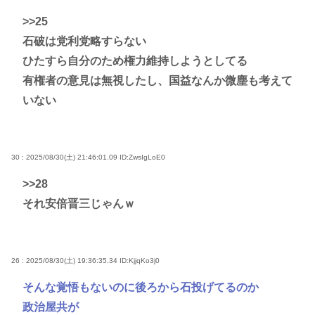
>>25
石破は党利党略すらない
ひたすら自分のため権力維持しようとしてる
有権者の意見は無視したし、国益なんか微塵も考えて
いない
30 : 2025/08/30(土) 21:46:01.09
ID:ZwsIgLoE0
>>28
それ安倍晋三じゃんｗ
26 : 2025/08/30(土) 19:36:35.34
ID:KjjqKo3j0
そんな覚悟もないのに後ろから石投げてるのか
政治屋共が