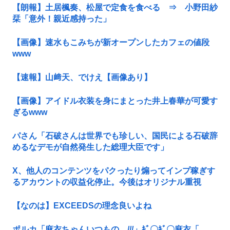
【朗報】土居楓奏、松屋で定食を食べる ⇒ 小野田紗
栞「意外！親近感持った」
【画像】速水もこみちが新オープンしたカフェの値段
www
【速報】山﨑天、でけえ【画像あり】
【画像】アイドル衣装を身にまとった井上春華が可愛す
ぎるwww
パさん「石破さんは世界でも珍しい、国民による石破辞
めるなデモが自然発生した総理大臣です」
X、他人のコンテンツをパクったり煽ってインプ稼ぎす
るアカウントの収益化停止。今後はオリジナル重視
【なのは】EXCEEDSの理念良いよね
ポルカ「麻衣ちゃんいつもの…///」ｷﾞ〇ｷﾞ〇麻衣「……