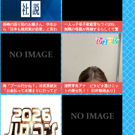
長崎の語り部のお爺さん、学生か
一人っ子母子家庭育ちワイ(26)、
ら「日本も核武装が必要」と言わ
無職の母親が再婚するらしくて驚
れ発狂
愕
俺「プール行かね？」冷笑系彼女
浦野芽良アナ ピタピタ透けニッ
「お金払って水溜まりに行ってど
トの乗せ乳！！【GIF動画あり】
うすんの」→こういう女と付き合
ってられる？？