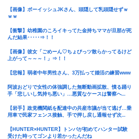
【画像】ボーイッシュJKさん、頭隠して乳頭隠せずｗ
ｗｗ
【衝撃】幼稚園のころイキってた金持ちママが旦那が死
んだ結果･････⇒！！
【画像】彼女「ごめーん♡ちょびっツ散らかってるけど
上がって～～～！」⇒！！
【悲報】弱者中年男性さん、3万払って婚活の練習www
阿波おどりで女性の体強調した無断動画拡散、憤る踊り
手「悲しいし気持ち悪い」…悪質なケースは警察へ...
【岩手】政党機関紙を配達中の共産市議が当て逃げ…乗
用車で民家フェンス接触、手で押し戻し通報せず次...
【HUNTER×HUNTER】トンパが初めてハンター試験
受けた時ってゴンより若かったんだね