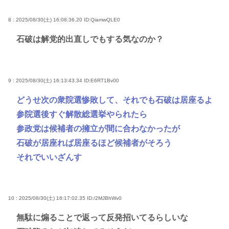
8 : 2025/08/30(土) 16:08:36.20
ID:QiamwQLE0
石破は解党的出直しでもする気なのか？
9 : 2025/08/30(土) 16:13:43.34
ID:E6RT1Bv00
どうせ次の衆院選惨敗して、それでも石破は居座るよ
参院選後すぐ解散総選挙やられたら
参政党は候補者の擁立が間に合わなかったが
石破が居座れば居座るほど候補者がそろう
それでいいざんす
10 : 2025/08/30(土) 16:17:02.35
ID:/2MJBhWv0
無駄に煽ることで返って反発招いてるらしいな