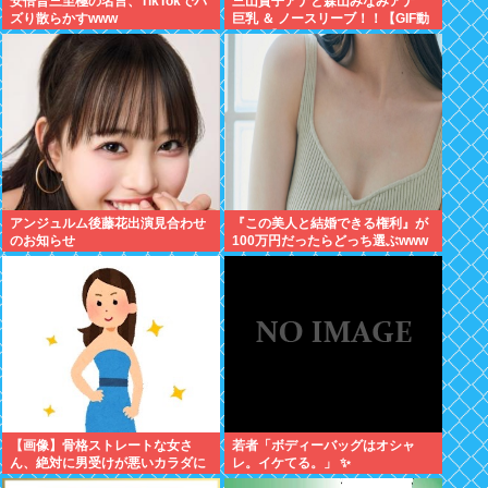
安倍晋三至極の名言、TikTokでバ
三山賀子アナと森山みなみアナ
ズり散らかすwww
巨乳 ＆ ノースリーブ！！【GIF動
画あり】
アンジュルム後藤花出演見合わせ
『この美人と結婚できる権利』が
のお知らせ
100万円だったらどっち選ぶwww
【画像】骨格ストレートな女さ
若者「ボディーバッグはオシャ
ん、絶対に男受けが悪いカラダに
レ。イケてる。」 ✨
なってしまうｗｗｗ