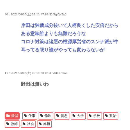
40 : 2021/06/05(土) 09:11:47.98
ID:Sgt6jcZs0
岸田は独裁成分抜いて人柄良くした安倍だから
ある意味誰よりも無難だろうな
コロナ対策は諸悪の根源厚労省のスンナ派が牛
耳ってる限り誰がやっても変わらないが
41 : 2021/06/05(土) 09:11:58.05
ID:AdFs7tJa0
野田は無いわ
嫌儲
仕事
倫理
善悪
大学
学校
政治
教師
社会
首相