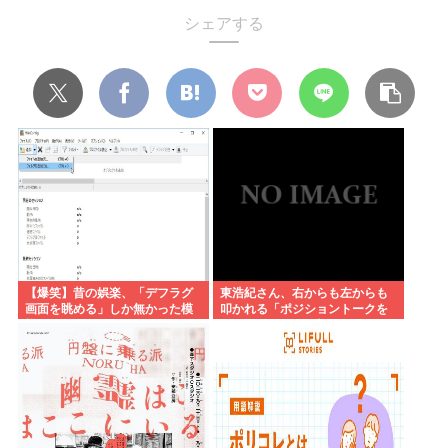
シェアする
【爆笑】昔の娯楽、「デフラグ
東浩紀さん、右からも左からも
画面を眺める」しか無かった模
叩かれる「ポジショントークを
様www
しないからこそ信頼できる」と
擁護されるwww