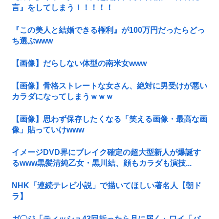
言』をしてしまう！！！！！
『この美人と結婚できる権利』が100万円だったらどっ
ち選ぶwww
【画像】だらしない体型の南米女www
【画像】骨格ストレートな女さん、絶対に男受けが悪い
カラダになってしまうｗｗｗ
【画像】思わず保存したくなる「笑える画像・最高な画
像」貼っていけwww
イメージDVD界にブレイク確定の超大型新人が爆誕す
るwww黒髪清純乙女・黒川結、顔もカラダも演技...
NHK「連続テレビ小説」で描いてほしい著名人【朝ド
ラ】
ガ〇ジ「ティッシュ43回折ったら月に届く」ワイ「バ