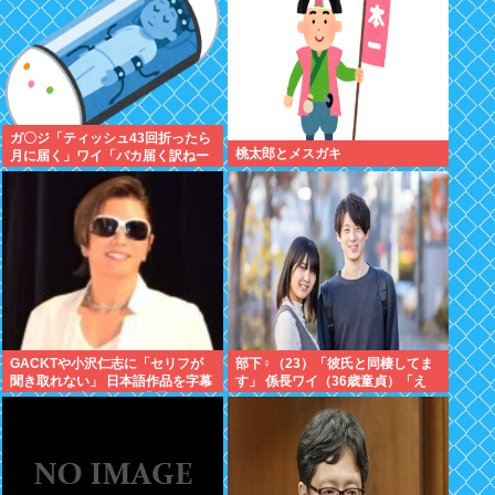
ガ〇ジ「ティッシュ43回折ったら
桃太郎とメスガキ
月に届く」ワイ「バカ届く訳ねー
やろ！ｗやってみたろ！ｗ」
GACKTや小沢仁志に「セリフが
部下♀（23）「彼氏と同棲してま
聞き取れない」 日本語作品を字幕
す」 係長ワイ（36歳童貞）「え
で見る人が増えている背景
っ…？」