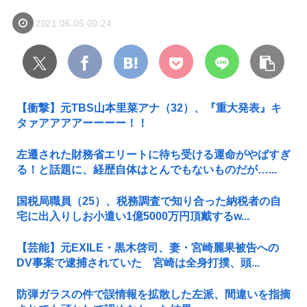
2021.06.05 09:24
【衝撃】元TBS山本里菜アナ（32）、『重大発表』キ
タァアアアアーーーー！！
左遷された財務省エリートに待ち受ける運命がやばすぎ
る！と話題に、経歴自体はとんでもないものだが…...
国税局職員（25）、税務調査で知り合った納税者の自
宅に出入りしお小遣い1億5000万円頂戴するw...
【芸能】元EXILE・黒木啓司、妻・宮崎麗果被告への
DV事案で逮捕されていた 宮崎は全身打撲、頭...
防弾ガラスの件で誤情報を拡散した左派、間違いを指摘