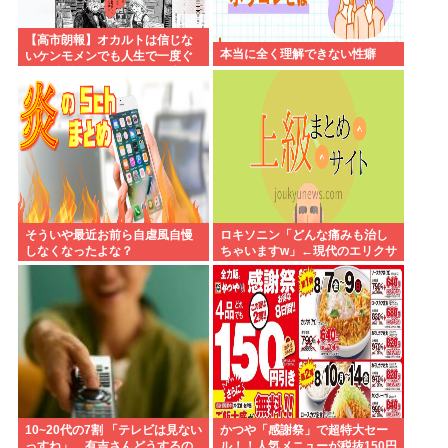
【高市朗報】オカルトは信じな
本当に全く理解できない性癖
いケンモメンでも人生で一度ぐ
らい"超自然的な体験"した事あ
るんだろ？？
そういや最近お前ら自虐風自慢
ロキソニン「どんな痛みも治し
しなくなったよな？
ちゃいますw」←現代のエリクサ
ーやろ…
10~20代の7割 「テレビは見ない
かつや「感謝祭」で超特大セー
っすね」…有吉さんどうするの
ル！！人気メニューが税抜150円