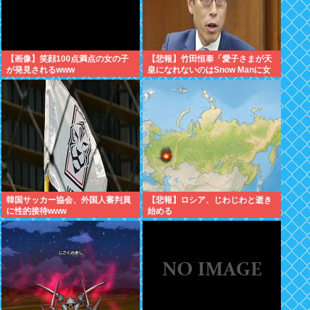
【画像】笑顔100点満点の女の子
【悲報】竹田恒泰「愛子さまが天
が発見されるwww
皇になれないのはSnow Manに女
がいないのと同じ」X民「養子案
はSnow Manに竹田恒泰が入るよ
うなもの」
韓国サッカー協会、外国人審判員
【悲報】ロシア、じわじわと逝き
に性的接待www
始める