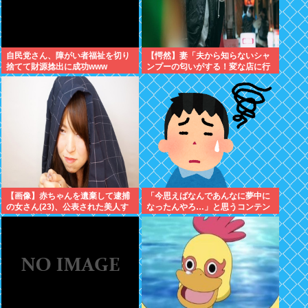
自民党さん、障がい者福祉を切り
【愕然】妻「夫から知らないシャ
捨てて財源捻出に成功www
ンプーの匂いがする！変な店に行
ってるに違いない！！！」探偵
「調べたところ･･･」⇒結果ｗｗ
【画像】赤ちゃんを遺棄して逮捕
「今思えばなんであんなに夢中に
の女さん(23)、公表された美人す
なったんやろ…」と思うコンテン
ぎるご尊顔がこちら⇒www
ツ