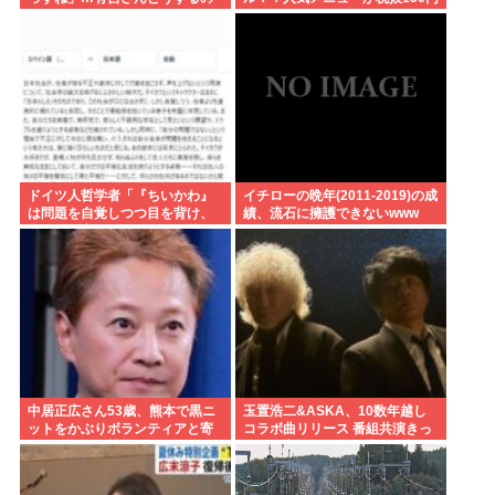
これ
引き！！！
ドイツ人哲学者「『ちいかわ』
イチローの晩年(2011-2019)の成
は問題を自覚しつつ目を背け、
績、流石に擁護できないwww
自分は無害という道徳的優越
感、堕落する国家日本そのもの
だ」
中居正広さん53歳、熊本で黒ニ
玉置浩二&ASKA、10数年越し
ットをかぶりボランティアと寄
コラボ曲リリース 番組共演きっ
付をしている模様
かけで実現…同い年盟友の完全
合作