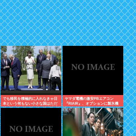
でも移民を積極的に入れなきゃ日
ヤマダ電機の激安PBエアコン
本という何もない小さな国はただ
『RIAIR』、オプションに製氷機
滅びるだけだよねここから逃げる
能も付いてた模様www
とただのネトウヨになりそうだと
思う