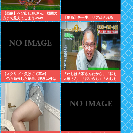
【画像】ヘソ出しJKさん、股間の
【動画】チー牛、リア凸される
方まで見えてしまうwww
【スクリプト負けてて草w】
「わしは大家さんだから」「私も
「色々勉強した結果、理系以外は
大家さん」「おいらも」「わしも
エラー品だと気付いた【ガチ】」
じゃ」「拙者も」こんなCMに騙
について、もっと具体的に話そう
された日本人
か