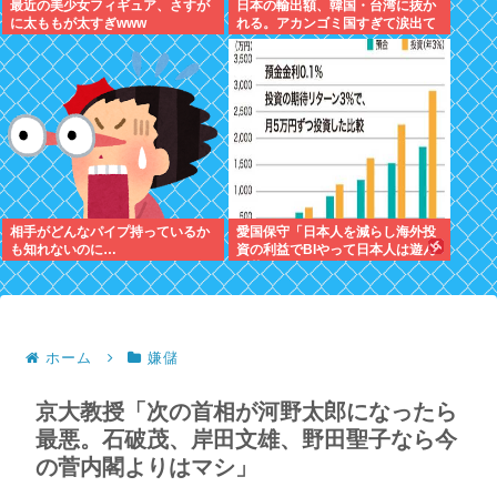
最近の美少女フィギュア、さすが
日本の輸出額、韓国・台湾に抜か
に太ももが太すぎwww
れる。アカンゴミ国すぎて涙出て
きた…
相手がどんなパイプ持っているか
愛国保守「日本人を減らし海外投
も知れないのに…
資の利益でBIやって日本人は遊ん
で暮らすべき。移民は不要」
ホーム
嫌儲
京大教授「次の首相が河野太郎になったら
最悪。石破茂、岸田文雄、野田聖子なら今
の菅内閣よりはマシ」