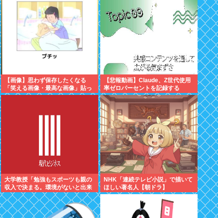
【画像】思わず保存したくなる
【悲報動画】Claude、Z世代使用
「笑える画像・最高な画像」貼っ
率ゼロパーセントを記録する
ていけwww
大学教授「勉強もスポーツも親の
NHK「連続テレビ小説」で描いて
収入で決まる。環境がないと出来
ほしい著名人【朝ドラ】
るわけがない」