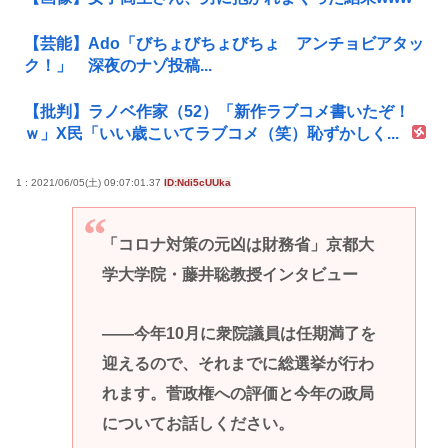
【芸能】Ado「びちょびちょびちょ アンチョビアタッ
ク！」 深夜のナゾ投稿...
【批判】ラノベ作家（52）「新作ラブコメ書いたぞ！
ｗ」X民「いい歳こいてラブコメ（笑）恥ずかしく...
1 : 2021/06/05(土) 09:07:01.37
ID:Ndi5cUUka
「コロナ対策の元凶は財務省」京都大
学大学院・藤井聡教授インタビュー
――今年10月に衆院議員は任期満了を
迎えるので、それまでに総選挙が行わ
れます。菅政権への評価と今年の政局
についてお話しください。