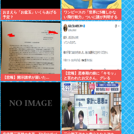
おまえら「お盆玉」いくらあげる
ワンピースの「世界に5種しかな
予定？
い飛行能力」ついに謎が判明する
www
【悲報】思春期の娘に「キモッ」
【悲報】開示請求が届いた…
と言われたお父さん、グレる