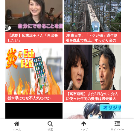
【感動】広末涼子さん「再出発
JR東日本、「トクだ値」通年割
したい」
引を廃止で炎上。すっかり金の
亡者と成り下がったな
【高市速報】まだ8月なのに介入
栃木県はなぜ不人気なのか
に使った年間の費用は過去最大
と判明
ホーム
検索
トップ
サイドバー