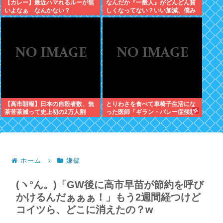
【カレー】最近ハマれるルーが無
なんだか『一般人』がどんどん貧
いよなぁ なんかない？
しくなってない？いい加減、僕み
たいに副業したら？週に2日休む
時代は終わったんだよ
【高市朗報】日本の自殺者数、無
とりわさを食べて車椅子生活にな
茶苦茶減って史上初の2万人割
った医師「ギラン・バレー症候群
れ。無茶苦茶生きやすい国になっ
になって本当に絶望。死んだ方が
てる件www
良かったと思った」
ホーム
嫌儲
(ヽ°ん。)「GW後に高市早苗が節約を呼び
かけるんだぁぁぁ！」もう2週間経つけど
コイツら、どこに消えたの？w