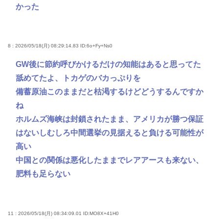
かった
8 : 2026/05/18(月) 08:29:14.83
ID:6o+Fy+Ns0
GW後に節約呼びかけるだけの知能はあると思ってた
舐めてたよ、トカゲのバカっぷりを
備蓄原油このままだと枯渇するけどどうするんですか
ね
ホルムズ海峡は封鎖されたまま、アメリカが勝つ保証
はないしむしろ中間選挙の見据えると負ける可能性が
高い
中国との関係は悪化したままでレアアースも来ない、
肥料も足らない
11 : 2026/05/18(月) 08:34:09.01
ID:MO8X+41H0