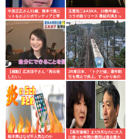
中居正広さん53歳、熊本で黒ニ
玉置浩二&ASKA、10数年越し
ットをかぶりボランティアと寄
コラボ曲リリース 番組共演きっ
付をしている模様
かけで実現…同い年盟友の完全
合作
【感動】広末涼子さん「再出発
JR東日本、「トクだ値」通年割
したい」
引を廃止で炎上。すっかり金の
亡者と成り下がったな
【高市速報】まだ8月なのに介入
栃木県はなぜ不人気なのか
に使った年間の費用は過去最大