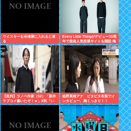
ウイスキーを冷凍庫に入れると凍
Every Little Thingがデビュー30周
る
年で楽曲人気投票サイトを開設 俺
はもちろんFace the Changeに入
れてきたぞ
【批判】ラノベ作家（52）「新作
姫野美南アナ ピタピタ衣装でイ
ラブコメ書いたぞ！ｗ」X民「い
ンタビュー、胸くっきり！！
い歳こいてラブコメ（笑）恥ずか
【GIF動画あり】
しくないの？」←やめたれｗと話
題に