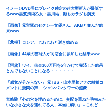
イメージDVD界にブレイク確定の超大型新人が爆誕す
るwww黒髪清純乙女・黒川結、顔もカラダも演技...
【画像】元宝塚のセクシー女優さん、AKBと並んだ結
果www
【悲報】ロシア、じわじわと逝き始める
【画像】44歳の芸能人が同窓会に参加した結果www
【愕然】ワイ、借金300万円を5年かけて完済した結果
とんでもないことになる・・・・・・
「感覚が分からない」 元TBS・山本里菜アナの離婚コ
メントに疑問の声… シャンパンタワーの超豪...
宮崎駿「心の穴を埋めるために、交配を重ねた毛虫みた
いな小さな犬を連れてる人、本当に醜い」←これど...