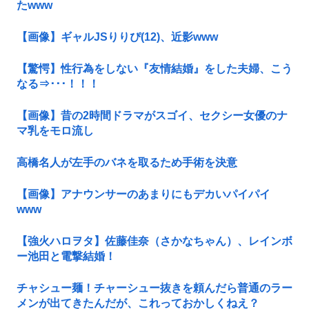
たwww
【画像】ギャルJSりりぴ(12)、近影www
【驚愕】性行為をしない『友情結婚』をした夫婦、こう
なる⇒･･･！！！
【画像】昔の2時間ドラマがスゴイ、セクシー女優のナ
マ乳をモロ流し
高橋名人が左手のバネを取るため手術を決意
【画像】アナウンサーのあまりにもデカいパイパイ
www
【強火ハロヲタ】佐藤佳奈（さかなちゃん）、レインボ
ー池田と電撃結婚！
チャシュー麺！チャーシュー抜きを頼んだら普通のラー
メンが出てきたんだが、これっておかしくねえ？