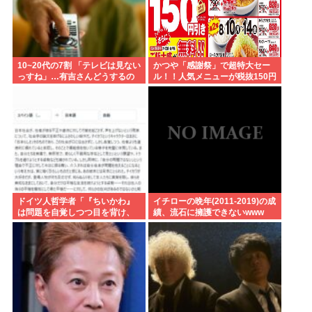
10~20代の7割 「テレビは見ない
かつや「感謝祭」で超特大セー
っすね」…有吉さんどうするの
ル！！人気メニューが税抜150円
これ
引き！！！
ドイツ人哲学者「『ちいかわ』
イチローの晩年(2011-2019)の成
は問題を自覚しつつ目を背け、
績、流石に擁護できないwww
自分は無害という道徳的優越
感、堕落する国家日本そのもの
だ」