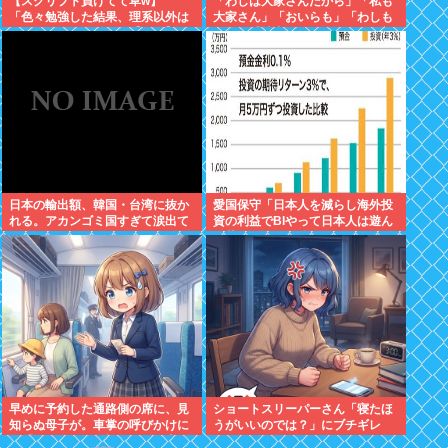
【スクリプト負けてて草w】
「わしは大家さんだから」「私も
「色々勉強した結果、理系以外は
大家さん」「おいらも」「わしも
エラー品だと気付いた【ガチ】」
じゃ」「拙者も」こんなCMに騙
について、もっと具体的に話そう
された日本人
か
日本の輸出額、韓国・台湾に抜か
愛国保守「日本人を減らし海外投
れる。アカンゴミ国すぎて涙出て
資の利益でBIやって日本人は遊ん
きた…
で暮らすべき。移民は不要」
早めに予約した通路側の席に、見
ショートスリーパーさん「寝たほ
知らぬ母子が。車掌の呼びかけに
うがいいのでは？」にブチギレ
も「目を閉じて無視」して居座ら