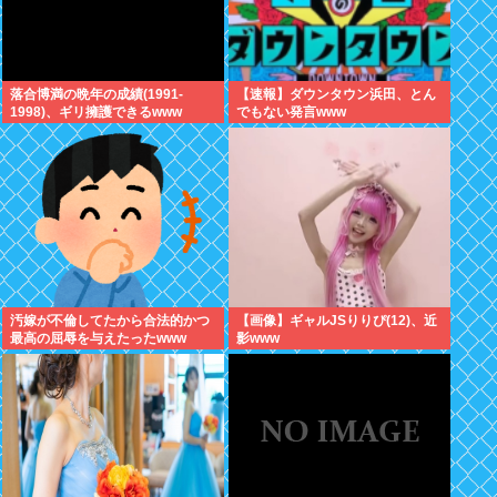
落合博満の晩年の成績(1991-
【速報】ダウンタウン浜田、とん
1998)、ギリ擁護できるwww
でもない発言www
汚嫁が不倫してたから合法的かつ
【画像】ギャルJSりりぴ(12)、近
最高の屈辱を与えたったwww
影www