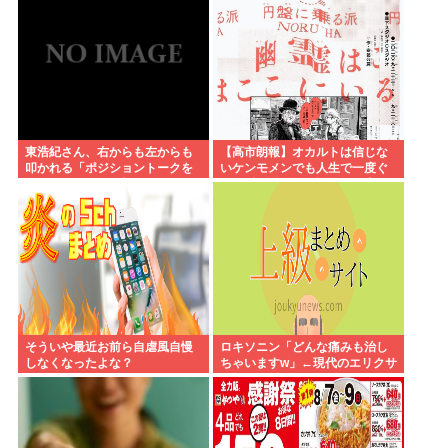
東浩紀さん、右からも左からも
【高市朗報】オカルトは信じな
叩かれる「ポジショントークを
いケンモメンでも人生で一度ぐ
しないからこそ信頼できる」と
らい"超自然的な体験"した事あ
擁護されるwww
るんだろ？？
そういや最近お前ら自虐風自慢
ロキソニン「どんな痛みも治し
しなくなったよな？
ちゃいますw」←現代のエリクサ
ーやろ…