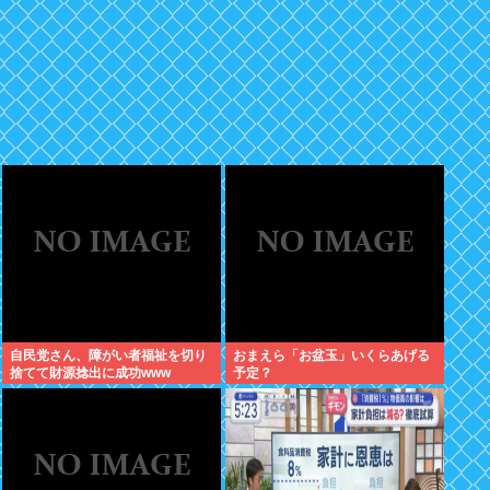
自民党さん、障がい者福祉を切り
おまえら「お盆玉」いくらあげる
捨てて財源捻出に成功www
予定？