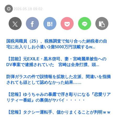
2026.05.18 09:02
国税局職員（25）、税務調査で知り合った納税者の自
宅に出入りしお小遣い1億5000万円頂戴するw...
【芸能】元EXILE・黒木啓司、妻・宮崎麗果被告への
DV事案で逮捕されていた 宮崎は全身打撲、頭...
防弾ガラスの件で誤情報を拡散した左派、間違いを指摘
されても頑として認めなかった結果……
【悲報】ゆうちゃみの暴露で浮き彫りになる『恋愛リア
リティー番組』の裏側がヤバイ・・・・・
【悲報】タクシー運転手、儲かりまくることが判明ｗｗ