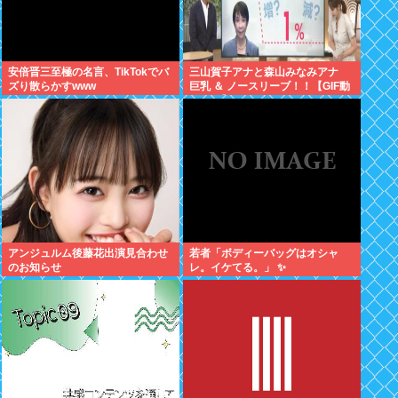
安倍晋三至極の名言、TikTokでバ
三山賀子アナと森山みなみアナ
ズり散らかすwww
巨乳 ＆ ノースリーブ！！【GIF動
画あり】
アンジュルム後藤花出演見合わせ
若者「ボディーバッグはオシャ
のお知らせ
レ。イケてる。」 ✨