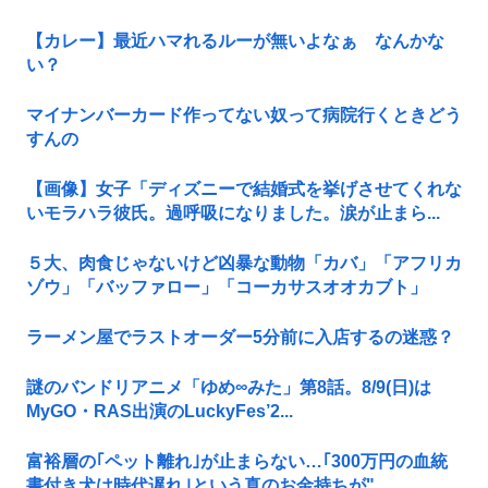
【カレー】最近ハマれるルーが無いよなぁ なんかな
い？
マイナンバーカード作ってない奴って病院行くときどう
すんの
【画像】女子「ディズニーで結婚式を挙げさせてくれな
いモラハラ彼氏。過呼吸になりました。涙が止まら...
５大、肉食じゃないけど凶暴な動物「カバ」「アフリカ
ゾウ」「バッファロー」「コーカサスオオカブト」
ラーメン屋でラストオーダー5分前に入店するの迷惑？
謎のバンドリアニメ「ゆめ∞みた」第8話。8/9(日)は
MyGO・RAS出演のLuckyFes’2...
富裕層の｢ペット離れ｣が止まらない…｢300万円の血統
書付き犬は時代遅れ｣という真のお金持ちが"...