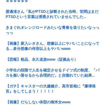
ｗｗｗｗｗｗ
渡邊渚さん「私がPTSDと診断された当時、世間はまだ
PTSDという言葉は浸透されていませんでした...
きまぐれオレンジロードみたいな青春を送りたいなっっ
っっ
【画像】家入レオさん、想像以上にヤバいことになって
る…多分想像の何倍以上もヤバいwww
【悲報】粗品、永久追放www（証拠あり）
小学生の段階で人生を確定させるドイツ式の制度、「バ
カを振い落せるから合理的だ」と自惚れていた結果...
【ガチ】キャスターの大越健介、高市首相に『爆弾発
言』をしてしまう！！！！！
【画像】だらしない体型の南米女www