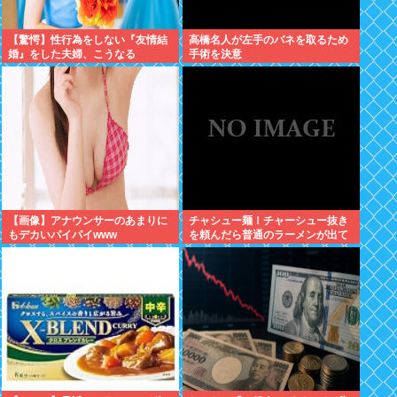
【驚愕】性行為をしない『友情結
高橋名人が左手のバネを取るため
婚』をした夫婦、こうなる
手術を決意
⇒･･･！！！
【画像】アナウンサーのあまりに
チャシュー麺！チャーシュー抜き
もデカいパイパイwww
を頼んだら普通のラーメンが出て
きたんだが、これっておかしくね
え？