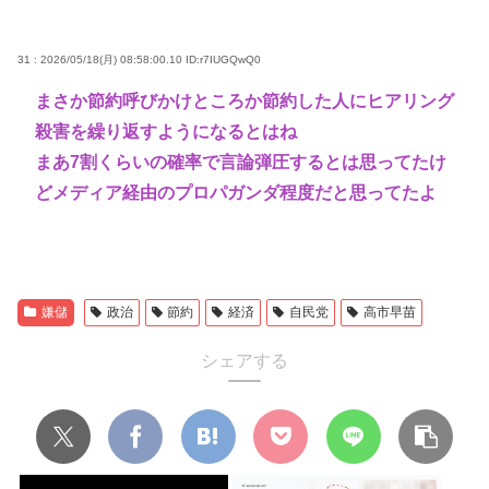
31 : 2026/05/18(月) 08:58:00.10
ID:r7IUGQwQ0
まさか節約呼びかけところか節約した人にヒアリング
殺害を繰り返すようになるとはね
まあ7割くらいの確率で言論弾圧するとは思ってたけ
どメディア経由のプロパガンダ程度だと思ってたよ
嫌儲
政治
節約
経済
自民党
高市早苗
シェアする