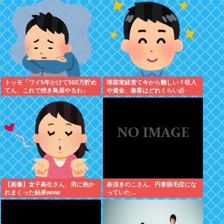
れました。無理やり奪われた席
は、結局“やったもん勝ち”にな
っ...
トッモ「ワイ5年かけて500万貯め
理容室経営て今から難しい？収入
てん、これで焼き鳥屋やるわ」
や資金、集客はどれくらい必
要？？
【画像】女子高生さん、男に抱か
奈須きのこさん、円形脱毛症にな
れまくった結果www
っていた…