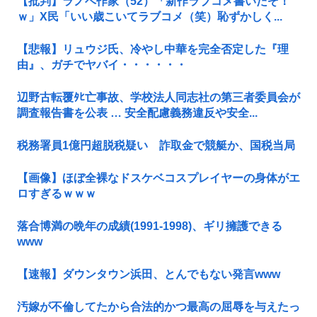
【批判】ラノベ作家（52）「新作ラブコメ書いたぞ！
ｗ」X民「いい歳こいてラブコメ（笑）恥ずかしく...
【悲報】リュウジ氏、冷やし中華を完全否定した『理
由』、ガチでヤバイ・・・・・・
辺野古転覆ﾀﾋ亡事故、学校法人同志社の第三者委員会が
調査報告書を公表 … 安全配慮義務違反や安全...
税務署員1億円超脱税疑い 詐取金で競艇か、国税当局
【画像】ほぼ全裸なドスケベコスプレイヤーの身体がエ
ロすぎるｗｗｗ
落合博満の晩年の成績(1991-1998)、ギリ擁護できる
www
【速報】ダウンタウン浜田、とんでもない発言www
汚嫁が不倫してたから合法的かつ最高の屈辱を与えたっ