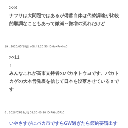
>>8
ナフサは大問題ではあるが備蓄自体は代替調達が比較
的順調なこともあって微減～微増の流れだけど
19 : 2026/05/18(月) 08:43:25.50
ID:6o+Fy+Ns0
>>11
↑
みんなこれが高市支持者のバカネトウヨです、バカト
カゲの大本営発表を信じて日本を没落させている🏺で
す
9 : 2026/05/18(月) 08:30:40.80
ID:F9bgl5Rt0
いやさすがにバカ市ですらGW過ぎたら節約要請出す