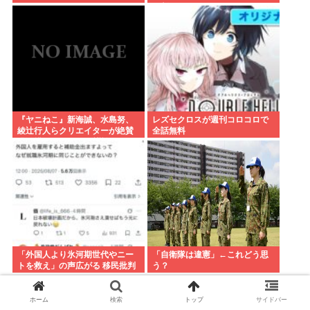
と判明
『ヤニねこ』新海誠、水島努、
レズセクロスが週刊コロコロで
綾辻行人らクリエイターが絶賛
全話無料
過激描写はBPOでも議論に
「外国人より氷河期世代やニー
「自衛隊は違憲」←これどう思
トを救え」の声広がる 移民批判
う？
してる層ってもしかして…
ホーム
検索
トップ
サイドバー