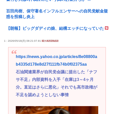
百田尚樹、保守著名インフルエンサーへの自民党献金疑
惑を投稿し炎上
【朗報】ビッグダディの娘、結構エッチになっていた
1 : 2026/05/18(月) 08:21:07.91
ID:+A/X39d10
https://news.yahoo.co.jp/articles/8e08800a
b4335d178e8d27f111fb74b0f02375aa
石油関連業界が自民党会議に提出した「ナフ
サ不足」内部資料を入手「在庫は3～4ヶ月
分。直近はさらに悪化」それでも高市政権が
不足を認めようとしない事情