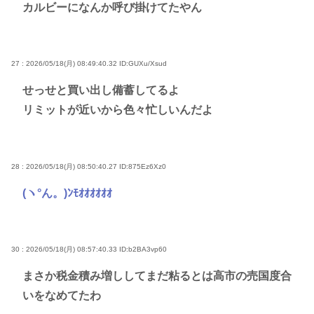
カルビーになんか呼び掛けてたやん
27 : 2026/05/18(月) 08:49:40.32
ID:GUXu/Xsud
せっせと買い出し備蓄してるよ
リミットが近いから色々忙しいんだよ
28 : 2026/05/18(月) 08:50:40.27
ID:875Ez6Xz0
(ヽ°ん。)ﾝﾓｵｵｵｵｵｵ
30 : 2026/05/18(月) 08:57:40.33
ID:b2BA3vp60
まさか税金積み増ししてまだ粘るとは高市の売国度合
いをなめてたわ