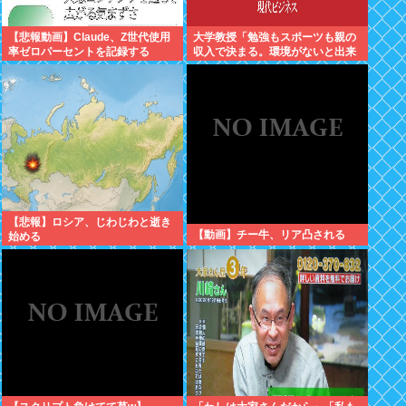
【悲報動画】Claude、Z世代使用
大学教授「勉強もスポーツも親の
率ゼロパーセントを記録する
収入で決まる。環境がないと出来
るわけがない」
【悲報】ロシア、じわじわと逝き
【動画】チー牛、リア凸される
始める