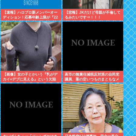
【速報】ハロプロ新メンバーオー
【悲報】JKだけど母親が不倫して
ディション！応募年齢上限が『22
るみたいです⇒！！！
歳』に引き上げられる
【画像】女の子とかいう『乳がデ
高市の無責任減税反対派の自民党
カイ=デブに見える』という欠陥
議員、案の定いつものまともなメ
構造www
ンツだったwww