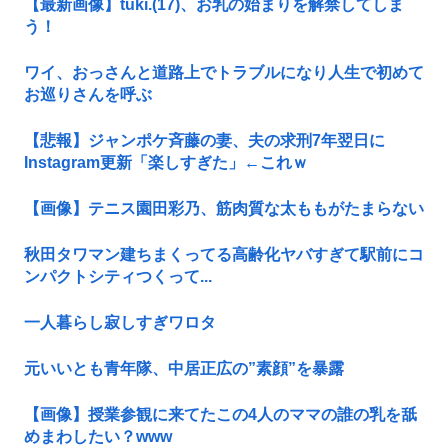
【最新画像】tuki.(17)、お乳の始まりを解禁してしま
う！
ワイ、おっさんと道路上でトラブルになり人生で初めて
お巡りさんを呼ぶ
【悲報】ジャンポケ斉藤の妻、夫の求刑7年翌日に
Instagram更新「楽しすぎた」←これｗ
【画像】テニス園田彩乃、筋肉質な太ももがたまらない
秋田タワマン建ちまくってる高齢化ヤバすぎて駅前にコ
ンパクトシティつくって...
一人暮らし寂しすぎワロタ
元いいとも青年隊、中居正広の”素顔”を暴露
【画像】授業参観に来てたこの4人のママの誰の乳を舐
めまわしたい？www