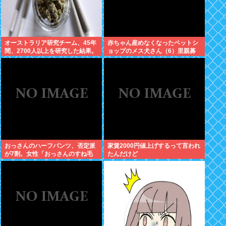
オーストラリア研究チーム、45年
赤ちゃん産めなくなったペットシ
間、2700人以上を研究した結果。
ョップのメス犬さん（6）里親募
大麻に有益な効果はほとんどな
集されてしまうwww
く、むしろ有蓋だった事を証明
おっさんのハーフパンツ、否定派
家賃2000円値上げするって言われ
が7割。女性「おっさんのすね毛
たんだけど
なんて見たくないじゃないですか
w」