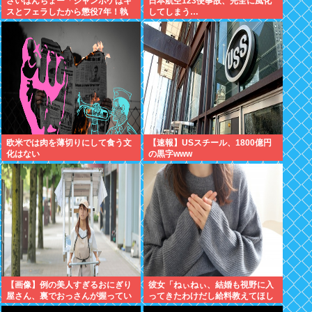
さいばんちょー「ジャンポケはキ
日本航空123便事故、完全に風化
スとフェラしたから懲役7年！執
してしまう…
行猶予なし！」←殺人並みに重く
て草
欧米では肉を薄切りにして食う文
【速報】USスチール、1800億円
化はない
の黒字www
【画像】例の美人すぎるおにぎり
彼女「ねぃねぃ、結婚も視野に入
屋さん、裏でおっさんが握ってい
ってきたわけだし給料教えてほし
たwww
いナリ」ワイ「16万だよ」⇒結