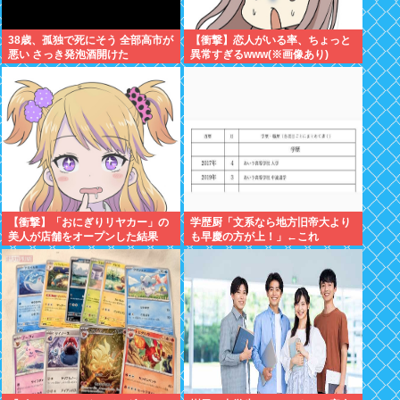
38歳、孤独で死にそう 全部高市が
【衝撃】恋人がいる率、ちょっと
悪い さっき発泡酒開けた
異常すぎるwww(※画像あり)
【衝撃】「おにぎりリヤカー」の
学歴厨「文系なら地方旧帝大より
美人が店舗をオープンした結果
も早慶の方が上！」←これ
www(※画像あり)