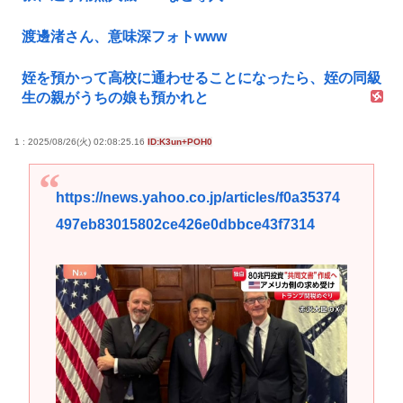
渡邊渚さん、意味深フォトwww
姪を預かって高校に通わせることになったら、姪の同級
生の親がうちの娘も預かれと
1 : 2025/08/26(火) 02:08:25.16
ID:K3un+POH0
https://news.yahoo.co.jp/articles/f0a35374
497eb83015802ce426e0dbbce43f7314