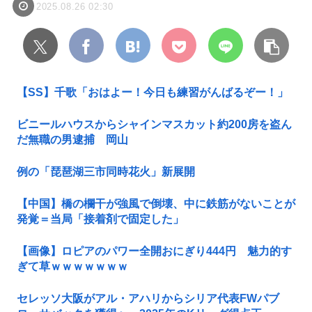
2025.08.26 02:30
【SS】千歌「おはよー！今日も練習がんばるぞー！」
ビニールハウスからシャインマスカット約200房を盗ん
だ無職の男逮捕 岡山
例の「琵琶湖三市同時花火」新展開
【中国】橋の欄干が強風で倒壊、中に鉄筋がないことが
発覚＝当局「接着剤で固定した」
【画像】ロピアのパワー全開おにぎり444円 魅力的す
ぎて草ｗｗｗｗｗｗｗ
セレッソ大阪がアル・アハリからシリア代表FWパブ