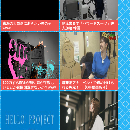
東海の大自然に逝きたい男の子
物流業界で「パワードスーツ」導
www
入加速 韓国
100万すら貯金が無い奴が半数も
齋藤陽アナ ベルトで締め付けら
いるとか貧困国過ぎないか？www
れる胸元！！【GIF動画あり】