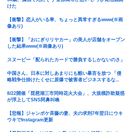
けた
【衝撃】恋人がいる率、ちょっと異常すぎるwww(※画
像あり)
【衝撃】「おにぎりリヤカー」の美人が店舗をオープン
した結果www(※画像あり)
スヌーピー「配られたカードで勝負するしかないのさ」
中国さん、日本に対しあまりにも酷い暴言を放つ 「侵
略戦争仕掛けたくせに原爆で被害者ビジネスするな...
8/22開催「琵琶湖三市同時花火大会」、大規模詐欺疑惑
が浮上してSNS阿鼻叫喚
【悲報】ジャンポケ斉藤の妻、夫の求刑7年翌日にウキ
ウキでInstagram更新