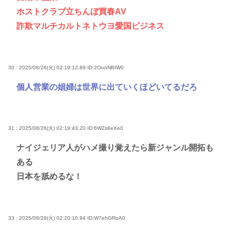
ホストクラブ立ちんぼ買春AV
詐欺マルチカルトネトウヨ愛国ビジネス
30 : 2025/08/26(火) 02:19:12.89
ID:2OonNBIW0
個人営業の娼婦は世界に出ていくほどいてるだろ
31 : 2025/08/26(火) 02:19:43.20
ID:6WZs8eXe0
ナイジェリア人がハメ撮り覚えたら新ジャンル開拓も
ある
日本を舐めるな！
33 : 2025/08/26(火) 02:20:10.94
ID:W7ehGRoA0