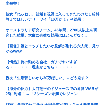
水被害！
彼女「ねぃねぃ、結婚も視野に入ってきたわけだし給料
教えてほしいナリ」ワイ「16万だよ」⇒結果！
オーストラリア研究チーム、45年間、2700人以上を研
究した結果。大麻に有益な効果はほとんどなく...
【画像】誰とエッチしたいか見解が別れる六人衆、見つ
かるwww
【愕然】俺の勤める会社、ガチでヤバすぎ
る・・・・・・理由がこちら・・・・・・
親友「生活苦しいから30万ほしい」←どう返す？
【海外の反応】大谷翔平のドジャースでの通算fWARが
25に到達！ → 「3シーズン未満でレジェン...
38歳、孤独で死にそう 全部高市が悪い さっき発泡酒開