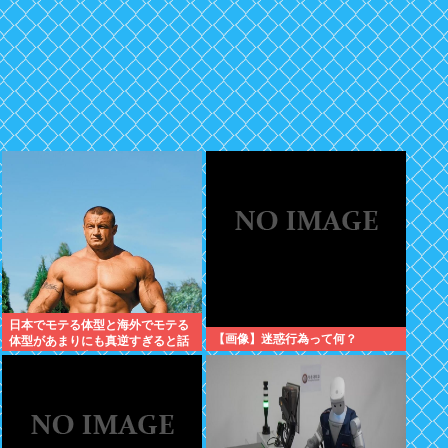
日本でモテる体型と海外でモテる
【画像】迷惑行為って何？
体型があまりにも真逆すぎると話
題に。何故日本人はヒョロガリを
好むのか。