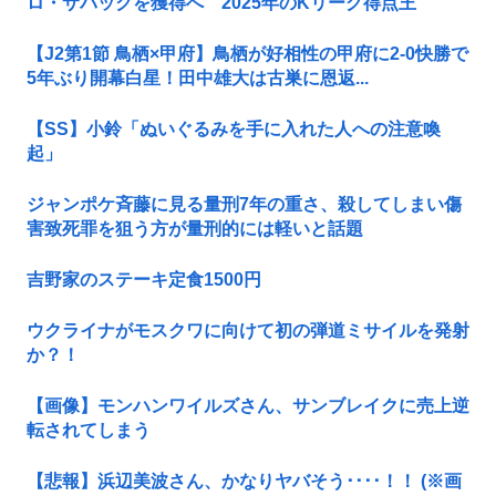
ロ・サバックを獲得へ 2025年のKリーグ得点王
【J2第1節 鳥栖×甲府】鳥栖が好相性の甲府に2-0快勝で
5年ぶり開幕白星！田中雄大は古巣に恩返...
【SS】小鈴「ぬいぐるみを手に入れた人への注意喚
起」
ジャンポケ斉藤に見る量刑7年の重さ、殺してしまい傷
害致死罪を狙う方が量刑的には軽いと話題
吉野家のステーキ定食1500円
ウクライナがモスクワに向けて初の弾道ミサイルを発射
か？！
【画像】モンハンワイルズさん、サンブレイクに売上逆
転されてしまう
【悲報】浜辺美波さん、かなりヤバそう････！！ (※画