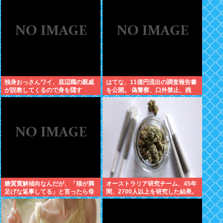
果！
独身おっさんワイ、底辺職の親戚
はてな、11億円流出の調査報告書
が説教してくるので身を隠す
を公開。 偽警察、口外禁止、残
業・休日出勤200時間越、孤
立…。やばすぎて草はえる
糖質寛解傾向なんだが、「猫が満
オーストラリア研究チーム、45年
足げな返事してる」と言ったら母
間、2700人以上を研究した結果。
親に「お気の毒w」と言われた
大麻に有益な効果はほとんどな
く、むしろ有蓋だった事を証明