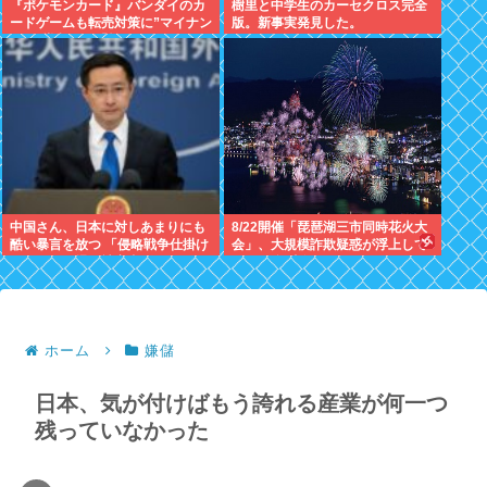
『ポケモンカード』バンダイのカ
樹里と中学生のカーセクロス完全
ードゲームも転売対策に”マイナン
版。新事実発見した。
バー”導入開始「効果テキメン」
中国さん、日本に対しあまりにも
8/22開催「琵琶湖三市同時花火大
酷い暴言を放つ 「侵略戦争仕掛け
会」、大規模詐欺疑惑が浮上して
たくせに原爆で被害者ビジネスす
SNS阿鼻叫喚
るな」
ホーム
嫌儲
日本、気が付けばもう誇れる産業が何一つ
残っていなかった