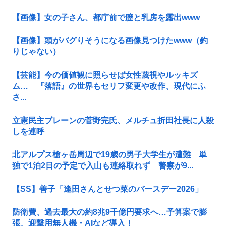
【画像】女の子さん、都庁前で膣と乳房を露出www
【画像】頭がバグりそうになる画像見つけたwww（釣
りじゃない）
【芸能】今の価値観に照らせば女性蔑視やルッキズ
ム… 『落語』の世界もセリフ変更や改作、現代にふ
さ...
立憲民主ブレーンの菅野完氏、メルチュ折田社長に人殺
しを連呼
北アルプス槍ヶ岳周辺で19歳の男子大学生が遭難 単
独で1泊2日の予定で入山も連絡取れず 警察が9...
【SS】善子「逢田さんとせつ菜のバースデー2026」
防衛費、過去最大の約8兆9千億円要求へ…予算案で膨
張、迎撃用無人機・AIなど導入！