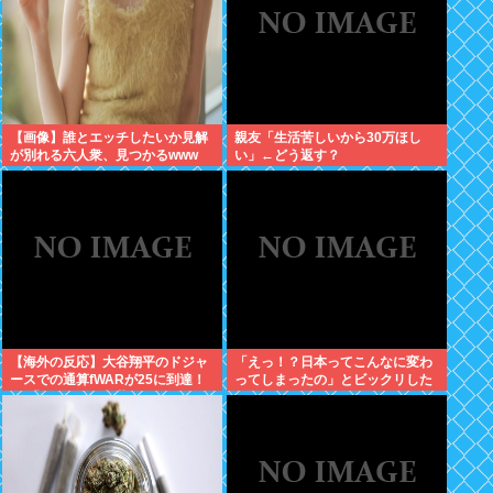
【画像】誰とエッチしたいか見解
親友「生活苦しいから30万ほし
が別れる六人衆、見つかるwww
い」←どう返す？
【海外の反応】大谷翔平のドジャ
「えっ！？日本ってこんなに変わ
ースでの通算fWARが25に到達！
ってしまったの」とビックリした
→ 「3シーズン未満でレジェンド
こと
クラスの通算WARを稼いでるな」
「契約終了時にはどれくらいの数
字になるのか楽しみ」