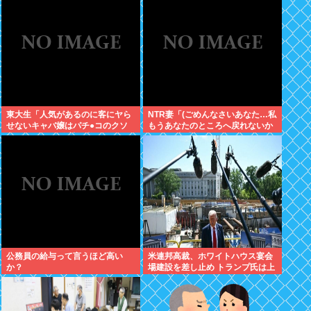
東大生「人気があるのに客にヤら
NTR妻「(ごめんなさいあなた…私
せないキャバ嬢はパチ●コのクソ
もうあなたのところへ戻れないか
台」 Twitter民絶賛の嵐www
も…)」夫「帰ってこなくていい
よ」
公務員の給与って言うほど高い
米連邦高裁、ホワイトハウス宴会
か？
場建設を差し止め トランプ氏は上
訴へ 建設中なんだがどうなるの?