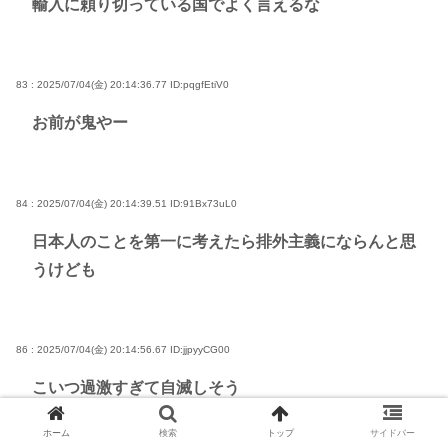
輸入に頼り切っている国でよく言えるな
83 : 2025/07/04(金) 20:14:36.77
ID:pqgfEtiV0
お前が鬼やー
84 : 2025/07/04(金) 20:14:39.51
ID:91Bx73uL0
日本人のことを第一に考えたら排外主義にならんと思
うけども
86 : 2025/07/04(金) 20:14:56.67
ID:jjpyyCG00
こいつ過激すぎて自滅しそう
一時の勢いで勘違いしすぎて
ホーム
検索
トップ
サイドバー