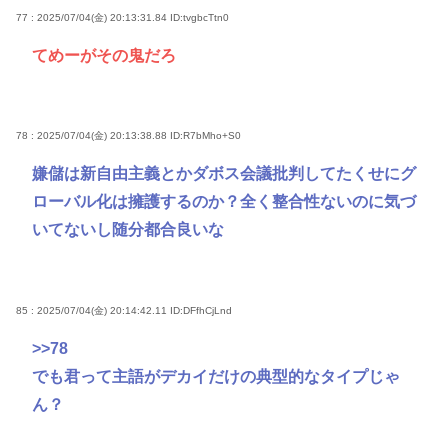
77 : 2025/07/04(金) 20:13:31.84
ID:tvgbcTtn0
てめーがその鬼だろ
78 : 2025/07/04(金) 20:13:38.88
ID:R7bMho+S0
嫌儲は新自由主義とかダボス会議批判してたくせにグ
ローバル化は擁護するのか？全く整合性ないのに気づ
いてないし随分都合良いな
85 : 2025/07/04(金) 20:14:42.11
ID:DFfhCjLnd
>>78
でも君って主語がデカイだけの典型的なタイプじゃ
ん？