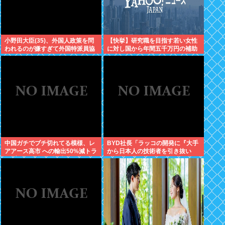
小野田大臣(35)、外国人政策を問
【快挙】研究職を目指す若い女性
われるのが嫌すぎて外国特派員協
に対し国から年間五千万円の補助
会の招待を連続拒否www
金支給を決定！世界一位の男尊女
卑国家脱出へ
中国ガチでブチ切れてる模様、レ
BYD社長「ラッコの開発に『大手
アアース高市 への輸出50%減トラ
から日本人の技術者を引き抜い
ンプ への輸出も3割減
た』って噂は嘘。開発チームに日
本人は0人です」