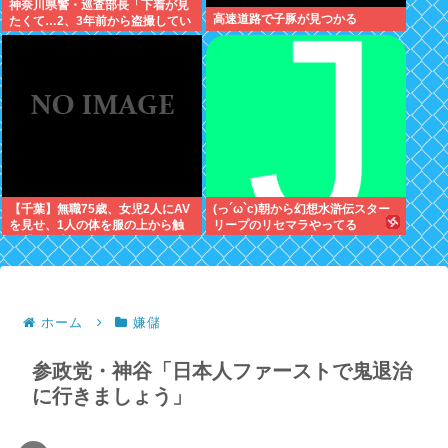
神奈川県警・巡査部長「下着が見
高速道路で子豚が見つかる
たくて…2、3年前から盗撮してい
る」減給
【千葉】無職75歳、女児2人にAV
(っ´ω`c)朝から幻想水滸伝スター
を見せ、1人の体を服の上から触
リープのリセマラやってる
る「服の上からぺろっと触ったと
思う」
ホーム
嫌儲
参政党・神谷「日本人ファーストで鬼退治
に行きましょう」