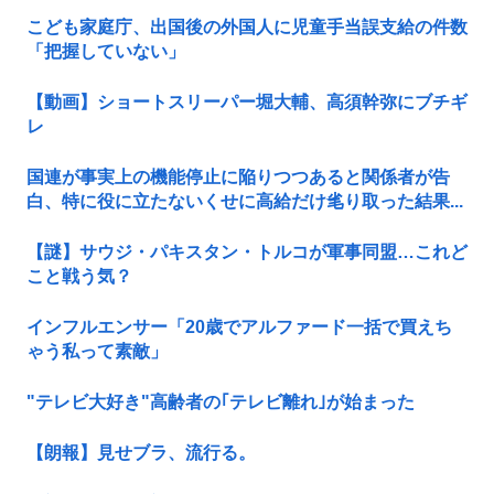
こども家庭庁、出国後の外国人に児童手当誤支給の件数
「把握していない」
【動画】ショートスリーパー堀大輔、高須幹弥にブチギ
レ
国連が事実上の機能停止に陥りつつあると関係者が告
白、特に役に立たないくせに高給だけ毟り取った結果...
【謎】サウジ・パキスタン・トルコが軍事同盟…これど
こと戦う気？
インフルエンサー「20歳でアルファード一括で買えち
ゃう私って素敵」
"テレビ大好き"高齢者の｢テレビ離れ｣が始まった
【朗報】見せブラ、流行る。