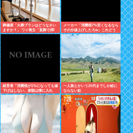
葬儀屋「火葬プランはどうなさい
メーカー「消費税7%安くなるなら
ますか？」 ワイ喪主「直葬で(即
その分値上げしたろw」これどう
答)」葬儀屋「直葬ですか…！？
すんの？
（ちょい引き気味）」⇒！！！
経営者「消費税が1%になっても値
一人旅とかいう20代までしか絵に
下げはしない、差額は懐に入れ
ならない奴
る」