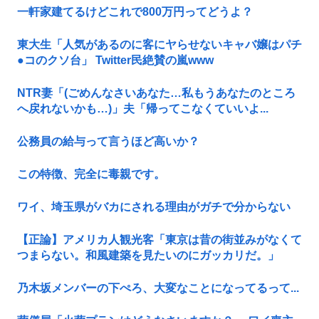
一軒家建てるけどこれで800万円ってどうよ？
東大生「人気があるのに客にヤらせないキャバ嬢はパチ
●コのクソ台」 Twitter民絶賛の嵐www
NTR妻「(ごめんなさいあなた…私もうあなたのところ
へ戻れないかも…)」夫「帰ってこなくていいよ...
公務員の給与って言うほど高いか？
この特徴、完全に毒親です。
ワイ、埼玉県がバカにされる理由がガチで分からない
【正論】アメリカ人観光客「東京は昔の街並みがなくて
つまらない。和風建築を見たいのにガッカリだ。」
乃木坂メンバーの下ぺろ、大変なことになってるって...