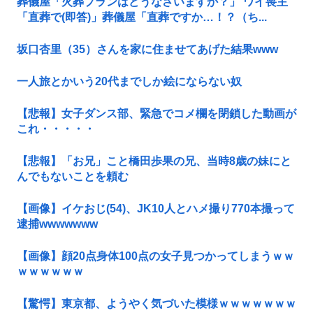
葬儀屋「火葬プランはどうなさいますか？」 ワイ喪主
「直葬で(即答)」葬儀屋「直葬ですか…！？（ち...
坂口杏里（35）さんを家に住ませてあげた結果www
一人旅とかいう20代までしか絵にならない奴
【悲報】女子ダンス部、緊急でコメ欄を閉鎖した動画が
これ・・・・・
【悲報】「お兄」こと橋田歩果の兄、当時8歳の妹にと
んでもないことを頼む
【画像】イケおじ(54)、JK10人とハメ撮り770本撮って
逮捕wwwwwww
【画像】顔20点身体100点の女子見つかってしまうｗｗ
ｗｗｗｗｗｗ
【驚愕】東京都、ようやく気づいた模様ｗｗｗｗｗｗｗ