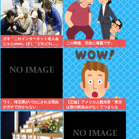
ガキ「これインターネット老人会
この特徴、完全に毒親です。
じゃんwww」ぼく「どれどれ…」
ガキ「ニコニコ！らきすた！ボカ
ロ！」ぼく「はぁ…」
ワイ、埼玉県がバカにされる理由
【正論】アメリカ人観光客「東京
がガチで分からない
は昔の街並みがなくてつまらな
い。和風建築を見たいのにガッカ
リだ。」