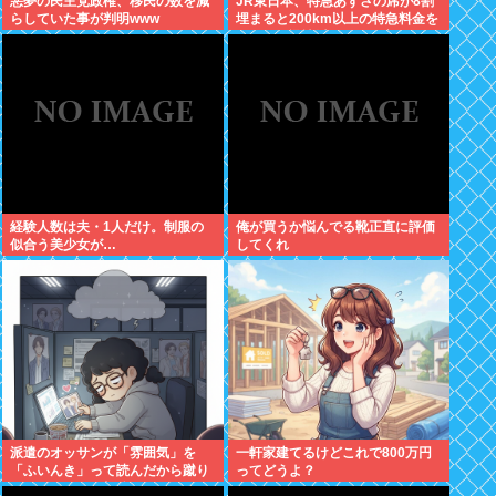
悪夢の民主党政権、移民の数を減
JR東日本、特急あずさの席が8割
らしていた事が判明www
埋まると200km以上の特急料金を
取れる下諏訪以西からの客にしか
売らない模様
経験人数は夫・1人だけ。制服の
俺が買うか悩んでる靴正直に評価
似合う美少女が…
してくれ
派遣のオッサンが「雰囲気」を
一軒家建てるけどこれで800万円
「ふいんき」って読んだから蹴り
ってどうよ？
飛ばしたわ...仕事舐めんな