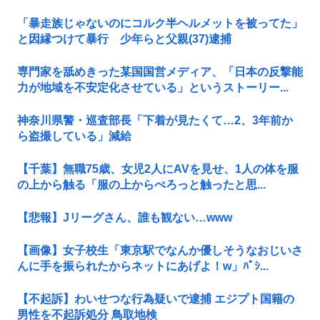
「暴走族じゃないのにコルク半ヘルメットを被ってた」
と因縁つけて暴行 少年らと父親(37)逮捕
専門家を舐めきった某国国営メディア、「日本の反撃能
力が地域を不安定化させている」というストーリー...
神奈川県警・巡査部長「下着が見たくて…2、3年前か
ら盗撮している」減給
【千葉】無職75歳、女児2人にAVを見せ、1人の体を服
の上から触る「服の上からぺろっと触ったと思...
【悲報】Jリーグさん、誰も観ない…www
【画像】女子校生「東京駅でなんか優しそうなおじいさ
んに手を振られたからネットにあげよ！w」ﾊﾟｼ...
【不起訴】わいせつな行為疑いで逮捕 エジプト国籍の
男性を不起訴処分 鳥取地検