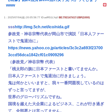
www
1 : 2025/07/04(金) 20:05:58.77 ID:adRS1LYq0
BE:792147417-2BP(1000)
sss
http://img.5ch.net/ico/nida.gif
参政党・神谷宗幣代表が岡山市で演説「日本人ファー
ストで鬼退治に」
https://news.yahoo.co.jp/articles/3c3c2a693f23700
3ccd56dca1842cf01c0909296
（参政党／神谷宗幣 代表）
「桃太郎の旗に日本ファーストと書いてませんか。
日本人ファーストで鬼退治に行きましょう。
鬼は何かといいますと、我々一番問題視しているのは
ずっと言ってますが、
世界のグローバリズムですね。
国境を越えた大企業によるビジネス、これが行き過ぎ
て、全部悪とは言ってません。