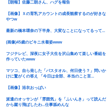
【朗報】佐藤二朗さん、ハグを報告
【画像】Ｘの育乳アカウントの成長観察するのが好きな
やつw
最新の橋本環奈の下半身、大変なことになってるって...
(画像)45歳のビキニ水着姿www
フジテレビ、深夜に女子大生を沢山集めて楽しい番組を
作っていたwww
マツコ、自ら発した「バスタオル、何日使う？」問いか
けに驚がくの答え 「今日は全部、本当のこと言...
【画像】浴衣おっぱい
派遣のオッサンが「雰囲気」を「ふいんき」って読んだ
から蹴り飛ばしたわ...仕事舐めんな