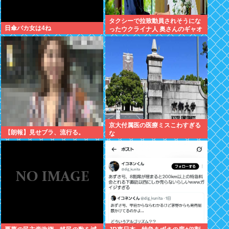
タクシーで拉致動員されそうにな
日傘バカ女は4ね
ったウクライナ人 奥さんのギャオ
オオオオンで助かる
京大付属医の医療ミスこわすぎる
【朗報】見せブラ、流行る。
な