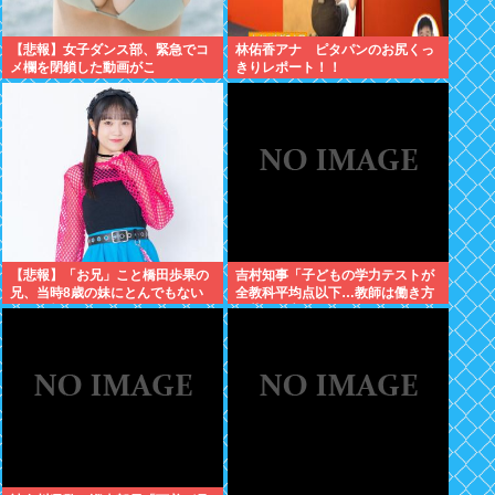
【悲報】女子ダンス部、緊急でコ
林佑香アナ ピタパンのお尻くっ
メ欄を閉鎖した動画がこ
きりレポート！！
れ・・・・・
【悲報】「お兄」こと橋田歩果の
吉村知事「子どもの学力テストが
兄、当時8歳の妹にとんでもない
全教科平均点以下…教師は働き方
ことを頼む
改革とか言ってないでどうにかし
ろ」