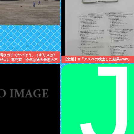
渇水ガチでヤバそう、イギリスは7
【悲報】X「アスペの検査した結果www」
ゼロに 専門家「今年は過去最悪の不
性」