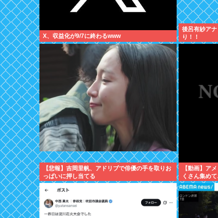
後呂有紗アナ
X、収益化が9/7に終わるwww
り！！
【悲報】吉岡里帆、アドリブで俳優の手を取りお
【動画】アメ
っぱいに押し当てる
くさん集めて
撮ってしまう