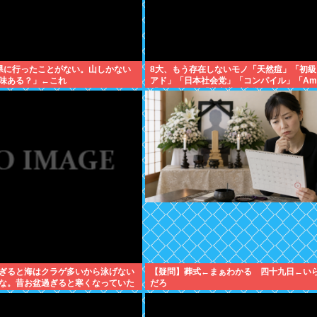
県に行ったことがない。山しかない
8大、もう存在しないモノ「天然痘」「初級
味ある？」←これ
アド」「日本社会党」「コンパイル」「Am
「ジャスコ」「共立薬科大学」
3過ぎると海はクラゲ多いから泳げない
【疑問】葬式←まぁわかる 四十九日←い
な。昔お盆過ぎると寒くなっていた
だろ