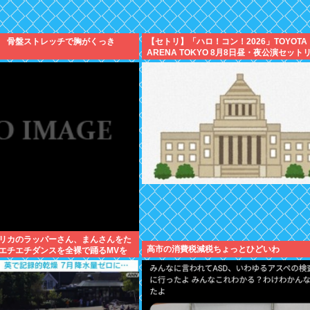
 骨盤ストレッチで胸がくっき
【セトリ】「ハロ！コン！2026」TOYOTA
ARENA TOKYO 8月8日昼・夜公演セット
リカのラッパーさん、まんさんをた
高市の消費税減税ちょっとひどいわ
エチエチダンスを全裸で踊るMVを
❤