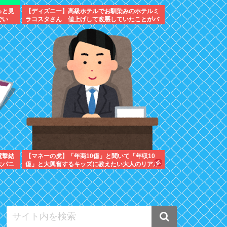
っと見
【ディズニー】高級ホテルでお馴染みのホテルミ
でい
ラコスタさん 値上げして改悪していたことがバ
レて炎上中
電撃結
【マネーの虎】「年商10億」と聞いて「年収10
大パニ
億」と大興奮するキッズに教えたい大人のリアル