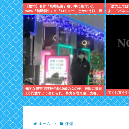
【驚愕】名作『無職転生』凄い事に気付いた
「暦の上では
www『無職転生』の「ロキシー」とかいう奴…可
よ。「パネル
愛いけど…もしかして…
知的な障害で精神年齢10歳の女の子、彼氏に毎日
宝くじ買うや
2万円渡すよう命じられ、暴力を恐れ連日売春。
客の82歳を殺害し逮捕
ホーム
嫌儲