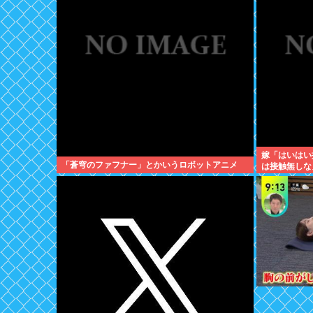
嫁「はいはい
「蒼穹のファフナー」とかいうロボットアニメ
は接触無しな