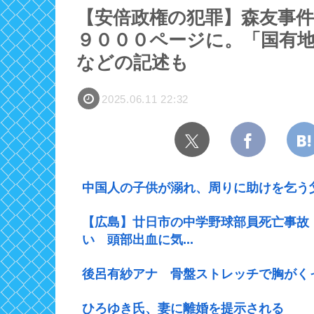
【安倍政権の犯罪】森友事
９０００ページに。「国有
などの記述も
2025.06.11 22:32
中国人の子供が溺れ、周りに助けを乞う
【広島】廿日市の中学野球部員死亡事故
い 頭部出血に気...
後呂有紗アナ 骨盤ストレッチで胸がく
ひろゆき氏、妻に離婚を提示される