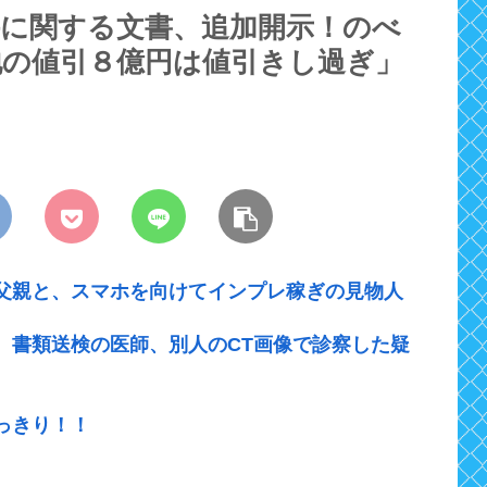
件に関する文書、追加開示！のべ
地の値引８億円は値引きし過ぎ」
父親と、スマホを向けてインプレ稼ぎの見物人
 書類送検の医師、別人のCT画像で診察した疑
っきり！！