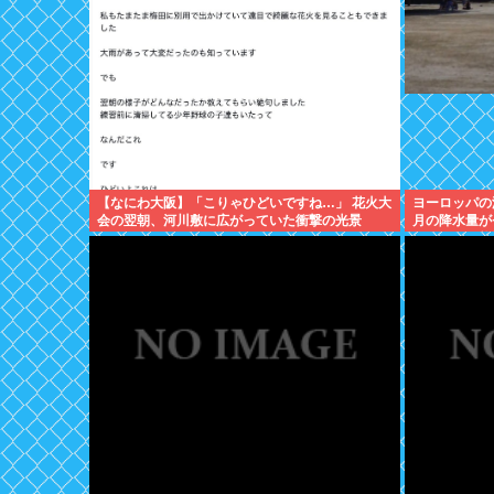
【なにわ大阪】「こりゃひどいですね…」 花火大
ヨーロッパの
会の翌朝、河川敷に広がっていた衝撃の光景
月の降水量が
作になる可能