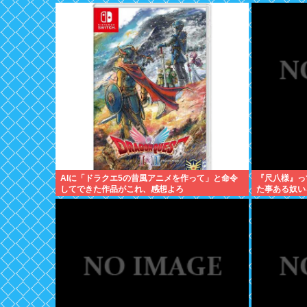
AIに「ドラクエ5の昔風アニメを作って」と命令
『尺八様』っ
してできた作品がこれ、感想よろ
た事ある奴い