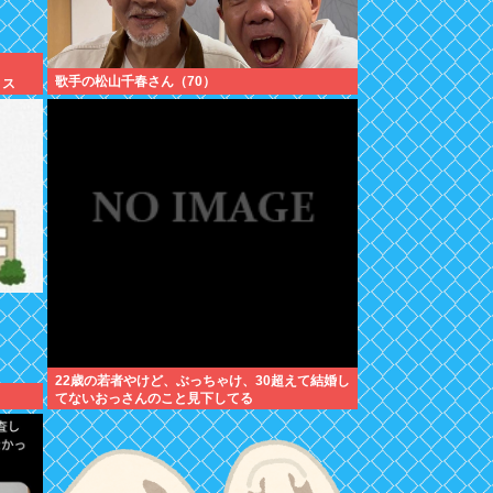
歌手の松山千春さん（70）
リス
22歳の若者やけど、ぶっちゃけ、30超えて結婚し
てないおっさんのこと見下してる