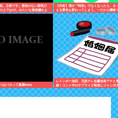
秋。立秋です」意味のない節気だ
【作曲】僕が『特別』でなくなったら、き
の上では19」みたいな風俗嬢かよ
える景色も変わってしまう。⋯だから曖昧
い。どうか、白黒ハッキリさせないで
レインボー池田、元読テレ佐藤佳奈アナと
つはバカって風潮www
婚！コント中のサプライズ発表にジャンボ
ック