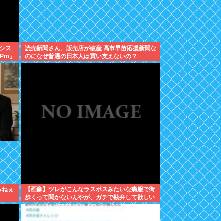
シス
読売新聞さん、販売店が破産 高市早苗応援新聞な
Pm」
のになぜ普通の日本人は買い支えないの？
らねぇ
【画像】ツレがこんなラスボスみたいな痛服で街
歩くって聞かないんやが、ガチで勘弁して欲しい