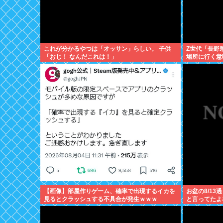
これが分かるやつは「オッサン」らしい。 子供
Z世代「長野
「おじ！ なんだこれは！」
場所に行く意
【画像】部屋作りゲーム、確率で出現するイカを
お盆の8/1
見るとクラッシュする不具合が発生ｗｗｗ
と言ってたよ
し