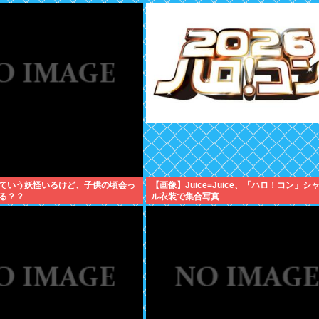
ていう妖怪いるけど、子供の頃会っ
【画像】Juice=Juice、「ハロ！コン」シ
る？？
ル衣装で集合写真