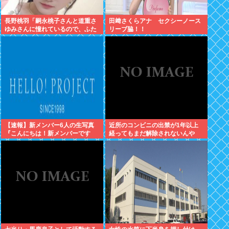
長野桃羽「嗣永桃子さんと道重さ
田﨑さくらアナ セクシーノース
ゆみさんに憧れているので、ふた
リーブ脇！！
りの憧れの部分をぎゅっと集めた
存在になり
【速報】新メンバー6人の生写真
近所のコンビニの出禁が1年以上
『こんにちは！新メンバーです
経ってもまだ解除されないんや
☆』
が…