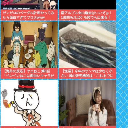
ゼンゼロのベーグル計画やってみ
南アルプス全山縦走はいいぞぉ！
たら面白すぎてワロタwww
1週間あればケモ民でも出来る！
お盆休みにやってみなイカ？
【海外の反応】ヤニねこ 第6話
【漁業】今年のサンマは少なく小
「ペンペンねこは面白いキャラだ
さい 国の研究機関は「これまでに
な」「大家さんとのドライブのシ
なく厳しい年になる」
ーン、リアルすぎて辛かった」