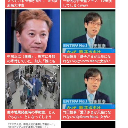
立っている 全裸が発生 。 ※大阪
一般的な任天堂ファン、TV出演
府泉大津市
してしまうwww
中居正広（無職）、熊本に多額
竹田恒泰「愛子さまが天皇にな
の寄付していた。知人「誰にも
れないのはSnow Manに女がい
知られなくてもいい、と公表し
ないのと同じ」 民「養子案は
てない」
Snow Manに竹田恒泰が入るよ
うなもの」
熊本地震発生時の手術室、とん
竹田恒泰「愛子さまが天皇にな
でもないことになってしまう
れないのはSnow Manに女がい
www
ないのと同じ」X民「養子案は
Snow Manに竹田恒泰が入るよ