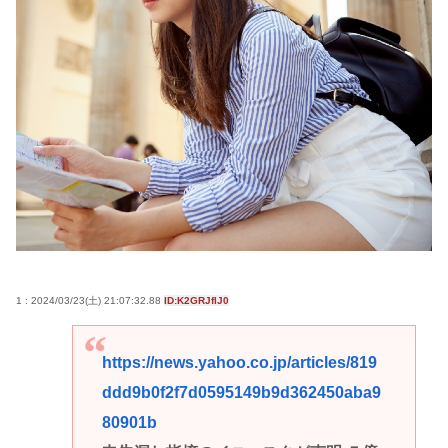
1 : 2024/03/23(土) 21:07:32.88
ID:K2GRJflJ0
https://news.yahoo.co.jp/articles/819
ddd9b0f2f7d0595149b9d362450aba9
80901b