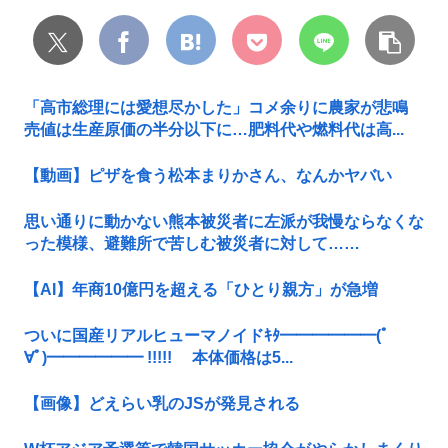
「高市総理には愛想尽かした」コメ余りに農家が悲鳴
売値は生産原価の半分以下に…肥料代や燃料代は高...
【動画】ピザを食う松本まりかさん、なんかヤバい
思い通りに動かない熊本被災者に左派が我慢ならなくな
った模様、避難所で苦しむ被災者に対して……
【AI】年商10億円を超える「ひとり親方」が急増
ついに国産リアルヒューマノイドｷﾀ━━━━━━(ﾟ
∀ﾟ)━━━━━━ !!!!! 本体価格は5...
【画像】どえらい乳のJSが発見される