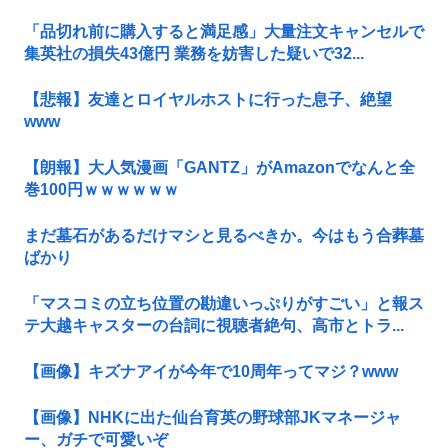
「品切れ前に購入すると満足感」大量注文キャンセルで
集英社の損失43億円 業務を妨害した疑いで32...
【悲報】友達とロイヤルホストに行った息子、絶望
www
【朗報】大人気漫画「GANTZ」がAmazonでなんと全
巻100円ｗｗｗｗｗｗ
まだ墓石があるだけマシと見るべきか。今はもう合葬墓
ばかり
「マスコミの立ち位置の勘違いっぷりがすごい」と報ス
テ大越キャスターの台詞に視聴者絶句、高市とトラ...
【画像】キズナアイが今年で10周年ってマジ？www
【画像】NHKに出た仙台育英の野球部JKマネージャ
ー、ガチで可愛いぞ