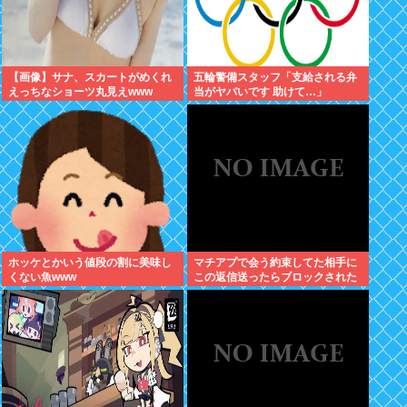
【画像】サナ、スカートがめくれ
五輪警備スタッフ「支給される弁
えっちなショーツ丸見えwww
当がヤバいです 助けて…」
ホッケとかいう値段の割に美味し
マチアプで会う約束してた相手に
くない魚www
この返信送ったらブロックされた
んやが