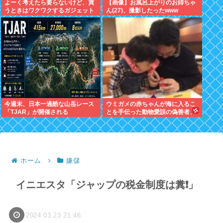
よーく考えたら要らないけど、買
【画像】お風呂上がりのお姉ちゃ
うときはワクワクするガジェット
ん(27)、撮影したったwww
おしえろ
今週末、日本一過酷な山岳レース
ウミガメの赤ちゃんが海に入るこ
「TJAR」が開催される
とを手伝った動物愛誤の偽善者、
最悪の結末を迎える
ホーム
嫌儲
イニエスタ「ジャップの税金制度は糞❗」
2024.03.23 21:46