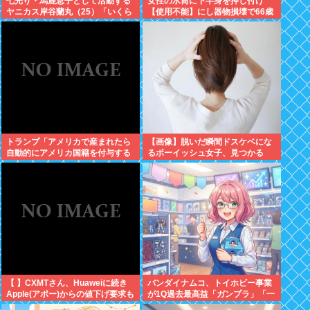
七光り・馬鹿息子として活動する
女性の水筒に下半身を押し付け
ヤニカス岸谷蘭丸（25）「いくら
【使用不能】にし器物損壊で66歳
税金を我々が払ってるんだと」
男性を逮捕。スマホで動画撮影し
ていた模様
トランプ「アメリカで産まれたら
【画像】脱いだ瞬間ドスケベにな
自動的にアメリカ国籍を付与する
るボーイッシュ女子、見つかる
のをやめる！」
www
【 】CXMTさん、Huaweiに続き
バンダイナムコ、トイホビー事業
Apple(アポー)からの値下げ要求も
が1Q過去最高益「ガンプラ」「一
拒否！！！半導体バボー継続
番くじ」「トレカ」など大人向け