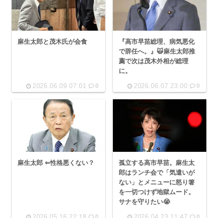
麻生太郎と茂木氏が会食
『高市早苗総理、病気悪化
で辞任へ。』🙀麻生太郎推
薦で次は茂木外相が総理
に。
2026.06.09 07:01
2026.06.07 23:00
0
0
麻生太郎 ⇐性格悪くない？
孤立する高市早苗。麻生太
郎はランチ会で「気遣いが
ない」とメニューに怒り箸
を一切つけず地獄ムード。
サナを守りたい😭
2026.05.16 22:18
2026.04.23 11:47
0
0