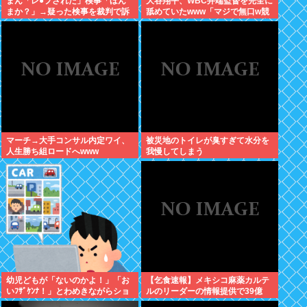
まん「レ●プされた」検事「ほん
大谷翔平、WBC井端監督を完全に
まか？」→疑った検事を裁判で訴
舐めていたwww「マジで無口w競
える
馬の話しかしないわ」と日本代表
は内部崩壊
マーチ→大手コンサル内定ワイ、
被災地のトイレが臭すぎて水分を
人生勝ち組ロードへwww
我慢してしまう
幼児どもが「ないのかよ！」「お
【乞食速報】メキシコ麻薬カルテ
いﾌｻﾞｹﾝﾅ！」とわめきながらショ
ルのリーダーの情報提供で39億
ーケースをドンドン叩いたり、エ
円！お前ら急げ！