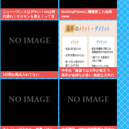
ニューバランスはダサい！onは時
NothingPhoneに機種変した結果
代遅れ！サロモンを買え！って言
www
われたから買ったんやが
中学生「嫌儲では大卒が貧乏で、
3日間お風呂入れてない
高卒が金持ちが多い 無能な大卒の
集まりw」エックスで一万いいね