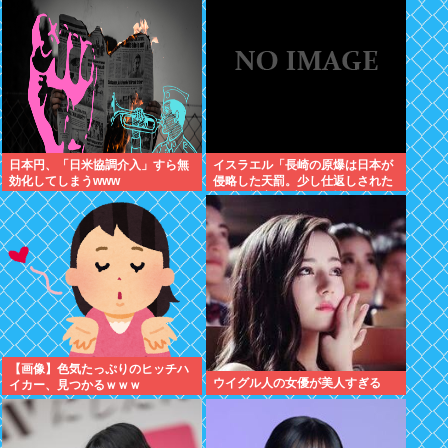
ルボーしたりしだした
日本円、「日米協調介入」すら無
イスラエル「長崎の原爆は日本が
効化してしまうwww
侵略した天罰。少し仕返しされた
だけで被害者ヅラ。追悼されるべ
きは侵略された中国や韓国の人々
だよ
【画像】色気たっぷりのヒッチハ
ウイグル人の女優が美人すぎる
イカー、見つかるｗｗｗ