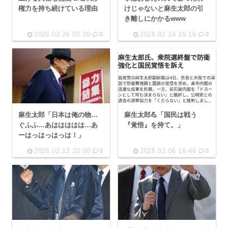
権力を持ち続けている理由
けじゃないと麻生太郎の引
き離しにかかるwww
2026.03.26 00:30
2026.02.24 19:16
0
0
麻生太郎「日本は俺の物…
麻生太郎💪「国民は戦う
ぐふふ…あははははは…あ
『覚悟』を持て。」
ーはっはっはっは！」
2026.02.13 20:00
2026.02.06 16:46
0
0