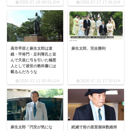
2026.07.18 09:01
2026.07.17 17:46
0
0
高市早苗と麻生太郎は道
麻生太郎、完全勝利
鏡・平将門・足利尊氏と並
んで天皇に弓を引いた極悪
人として後世の教科書には
載るんだろうな
2026.07.11 00:45
2026.07.10 17:30
0
0
麻生太郎「円安が気にな
絶滅寸前の皇室個体数維持