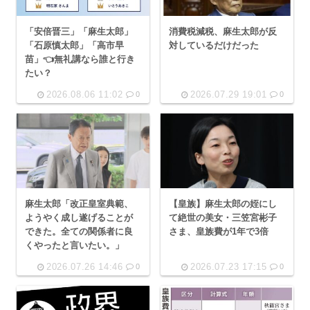
「安倍晋三」「麻生太郎」
消費税減税、麻生太郎が反
「石原慎太郎」「高市早
対しているだけだった
苗」👈無礼講なら誰と行き
たい？
2026.08.06 11:02
2026.07.29 19:01
0
0
麻生太郎「改正皇室典範、
【皇族】麻生太郎の姪にし
ようやく成し遂げることが
て絶世の美女・三笠宮彬子
できた。全ての関係者に良
さま、皇族費が1年で3倍
くやったと言いたい。」
2026.07.26 14:46
2026.07.23 17:15
0
0