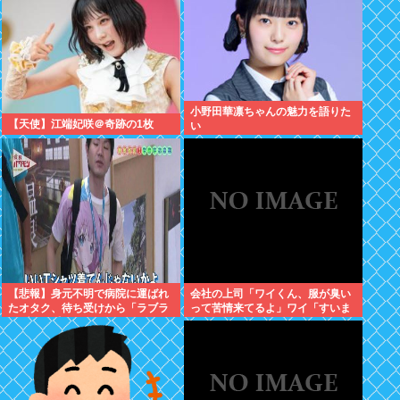
小野田華凛ちゃんの魅力を語りた
【天使】江端妃咲＠奇跡の1枚
い
【悲報】身元不明で病院に運ばれ
会社の上司「ワイくん、服が臭い
たオタク、待ち受けから「ラブラ
って苦情来てるよ」ワイ「すいま
イブ」と呼ばれるwww
せん」