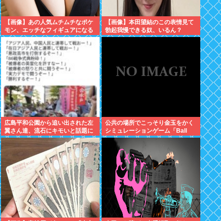
【画像】あの人気ムチムチなポケ
【画像】本田望結のこの表情見て
モン、エッチなフィギュアになる
勃起我慢できる奴、いるん？
広島平和公園から追い出された左
公共の場所でこっそり金玉をかく
翼さん達、流石にキモいと話題に
シミュレーションゲーム「Ball
Scratch Simulator」がSteamで
発表される