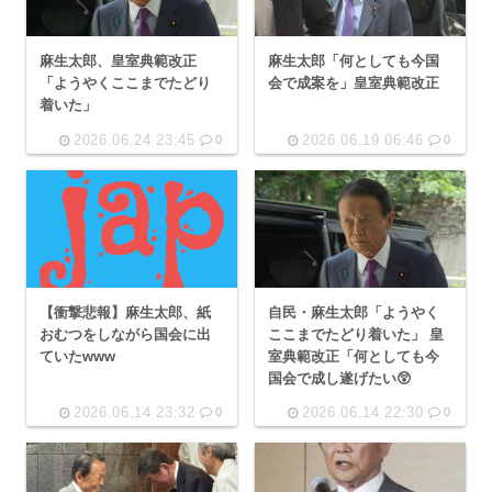
麻生太郎、皇室典範改正
麻生太郎「何としても今国
「ようやくここまでたどり
会で成案を」皇室典範改正
着いた」
2026.06.24 23:45
2026.06.19 06:46
0
0
【衝撃悲報】麻生太郎、紙
自民・麻生太郎「ようやく
おむつをしながら国会に出
ここまでたどり着いた」 皇
ていたwww
室典範改正「何としても今
国会で成し遂げたい😲
2026.06.14 23:32
2026.06.14 22:30
0
0