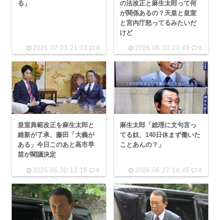
る」
の法改正と麻生太郎って何
が関係あるの？天皇と皇室
と宮内庁怒ってるみたいだ
けど
2026.07.03 21:31
2026.06.30 23:49
0
0
皇室典範改正を麻生太郎と
麻生太郎「総理に文句言っ
維新が了承、藤田「大義が
てる奴、140日休まず働いた
ある」今日このあと高市早
ことあんの？」
苗が閣議決定
2026.06.30 13:16
2026.06.27 14:45
0
0