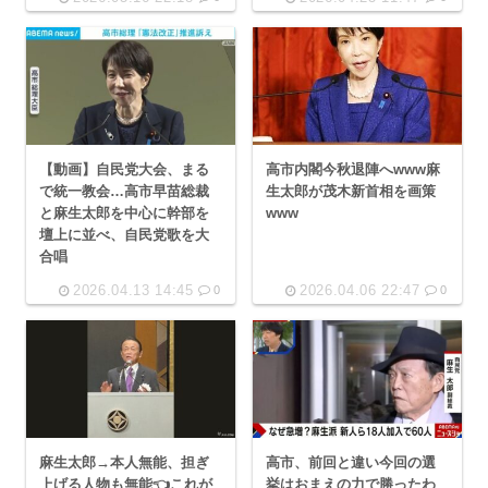
【動画】自民党大会、まる
高市内閣今秋退陣へwww麻
で統一教会…高市早苗総裁
生太郎が茂木新首相を画策
と麻生太郎を中心に幹部を
www
壇上に並べ、自民党歌を大
合唱
2026.04.13 14:45
2026.04.06 22:47
0
0
麻生太郎→本人無能、担ぎ
高市、前回と違い今回の選
上げる人物も無能👈これが
挙はおまえの力で勝ったわ