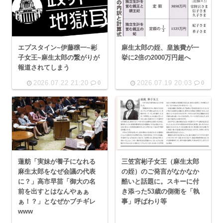
エプスタイン~伊藤穣一~彬
麻生太郎の姪、皇族費が一
子女王~麻生太郎の繋がりが
挙に2倍の2000万円超へ
報道されてしまう
2026.07.22 21:20
2026.07.19 20:03
0
0
蓮舫「実妹が養子になれる
三笠宮彬子女王（麻生太郎
麻生太郎をなぜ会議の代表
の姪）のご発言がなかなか
に？」高市早苗「御大の名
酷いと話題に。スキーに付
前を出すとはなんやぁぁ
き添った53歳の側衛を「執
ぁ！？」となぜかブチギレ
事」呼ばわり等
www