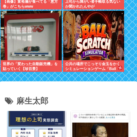
【画像】富裕層が食べてる「恵方
上司から障がい者手帳取る気ない
巻」がこちらwww
か聞かれたんやが
世界の「変わった自動販売機」を
公共の場所でこっそり金玉をかく
貼っていく【珍百景】
シミュレーションゲーム「Ball
Scratch Simulator」がSteamで
発表される
麻生太郎