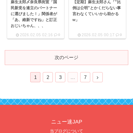
麻生太郎〆奈良県街宣「国
【定期】麻生太郎さん「”比
民新党を連立のパートナー
例は公明”とかくだらない事
に選びました！」関係者が
言わなくていいから助かる
「あ、維新ですね」と訂正
w」
おじいちゃん、、、
2026.02.05 02:16
2026.02.05 00:17
0
0
次のページ
次
1
2
3
…
7
へ
ニュー速JAP
当ブログについて