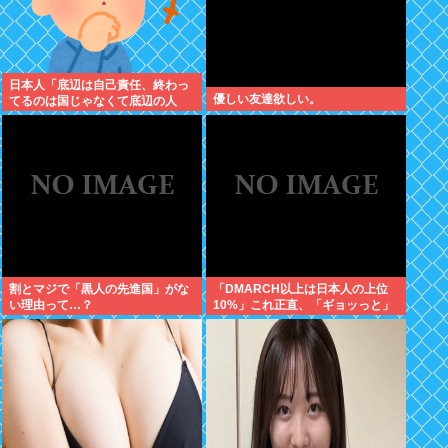
日本人「底辺は自己責任、終わっ
優しい友達欲しい。
てるのは国じゃなくて底辺の人
生」←これ
割とマジで「黒人の先進国」がな
「DMARCH以上は日本人の上位
い理由って…？
10%」これ正直、「ギョッっと」
するよなあ…職場でもMARCH同
以下の低学歴とかあんまり観ない