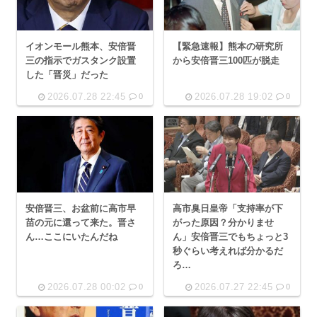
イオンモール熊本、安倍晋
【緊急速報】熊本の研究所
三の指示でガスタンク設置
から安倍晋三100匹が脱走
した「晋災」だった
2026.07.28 22:45
2026.07.28 19:02
0
0
安倍晋三、お盆前に高市早
高市臭日皇帝「支持率が下
苗の元に還って来た。晋さ
がった原因？分かりませ
ん…ここにいたんだね
ん」安倍晋三でもちょっと3
秒ぐらい考えれば分かるだ
ろ…
2026.07.28 00:02
2026.07.27 22:45
0
0