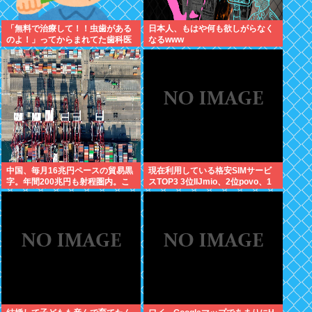
「無料で治療して！！虫歯がある
日本人、もはや何も欲しがらなく
のよ！」ってからまれてた歯科医
なるwww
の旦那がいるママ
中国、毎月16兆円ペースの貿易黒
現在利用している格安SIMサービ
字。年間200兆円も射程圏内。こ
スTOP3 3位IIJmio、2位povo、1
んなん持続不能だろ！
位ahamo