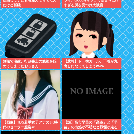
結婚して子どもも産んで育てたん
ワイ、GoogleマップであまりにΗ
だけど孤独
すぎる所を見つけ大歓喜
無職で宅建、行政書士の勉強を始
【悲報】トー横ガール、下着が丸
めてしまったおっさん
出しになってしまうwww
【画像】TBS若手女子アナのJK時
【謎】高市早苗の「高市」と「早
代のセーラー服姿ｗ
苗」の出処が不明だと戦慄が走る