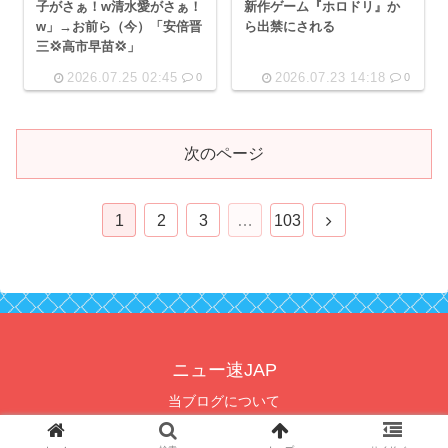
子がさぁ！w清水愛がさぁ！
新作ゲーム『ホロドリ』か
w」→お前ら（今）「安倍晋
ら出禁にされる
三💢高市早苗💢」
2026.07.25 02:45
2026.07.23 14:18
0
0
次のページ
次
1
2
3
…
103
へ
ニュー速JAP
当ブログについて
© 2021 ニュー速JAP.