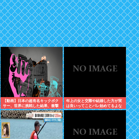
【動画】日本の超有名キックボク
年上の女と交際や結婚した方が実
サー、世界に挑戦した結果、衝撃
は良いってことバレ始めてるよな
的KO負けしてしまう。【格闘技】