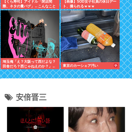
【くら寿司】アイドル「閉店間
【画像】SOD女子社員の休日デー
際、ネタの量バグ」←こんなこと
ト、撮られるｗｗｗ
あるの？
埼玉俺「え？大阪って西だよな？
東京のカーシェア汚い
田舎だろ？西じゃねえのか？」←
これさぁ
安倍晋三