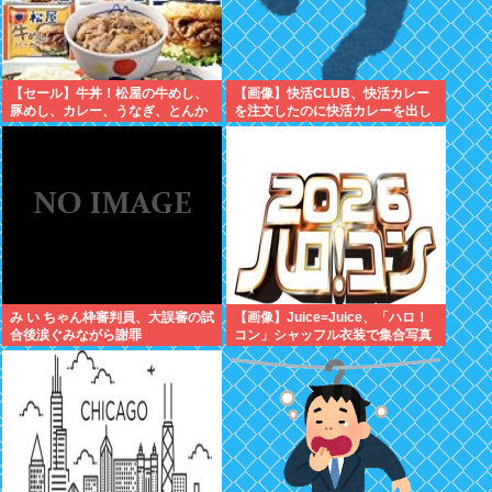
【セール】牛丼！松屋の牛めし、
【画像】快活CLUB、快活カレー
豚めし、カレー、うなぎ、とんか
を注文したのに快活カレーを出し
つなどなどの冷凍食品がセール
てしまい炎上ｗｗｗ
中！
み い ちゃん枠審判員、大誤審の試
【画像】Juice=Juice、「ハロ！
合後涙ぐみながら謝罪
コン」シャッフル衣装で集合写真