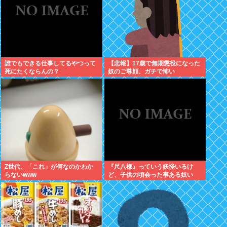
誰でもできる仕事してるやつって
【悲報】17歳で無期懲役になった
死にたくならんの？
奴のご尊顔、ガチで怖い
Z世代、「これ」が何なのかわか
『尺八様』っていう妖怪いるけ
らないwww
ど、子供の頃会った事ある奴い
る？？