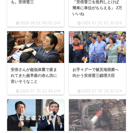
も。安倍晋三
「安倍晋三を批判しとけば
簡単に単位がもらえる」 2万
いいね
2026.08.01 09:01
2026.07.31 01:30
0
0
安倍さんが超低体重で産ま
お手々グーで被災地視察へ
れてきた超早産の赤ん坊に
向かう安倍晋三総理大臣
言いそうなこと
2026.07.30 21:49
2026.07.30 18:32
0
0