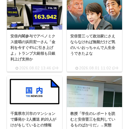
安倍内閣参与でアベノミク
安倍晋三って政治家にさえ
ス提唱の浜田宏一さん「金
ならなければ無能だけど気
利を今すぐ4%に引き上げ
のいいおっちゃんで人生全
よ」トランプ大統領も日銀
うできたよな
利上げ支持か
2026.08.02 13:46
2026.08.01 11:02
0
0
千葉県市川市のマンション
教授「学生のレポートを読
で爆発か 2人搬送 約20人が
むと安倍晋三を批判してい
けがをしているとの情報
るものばかりだ」→実態