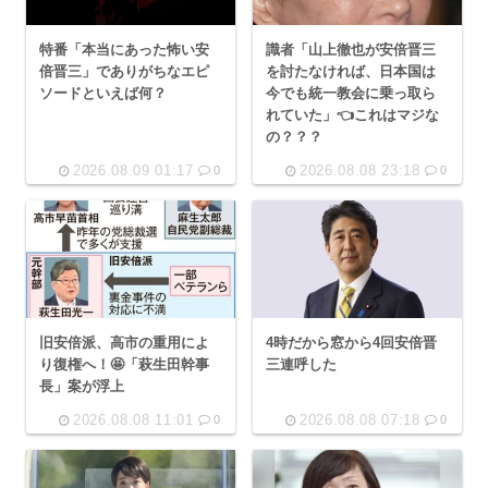
特番「本当にあった怖い安
識者「山上徹也が安倍晋三
倍晋三」でありがちなエピ
を討たなければ、日本国は
ソードといえば何？
今でも統一教会に乗っ取ら
れていた」👈これはマジな
の？？？
2026.08.09 01:17
2026.08.08 23:18
0
0
旧安倍派、高市の重用によ
4時だから窓から4回安倍晋
り復権へ！🤩「萩生田幹事
三連呼した
長」案が浮上
2026.08.08 11:01
2026.08.08 07:18
0
0