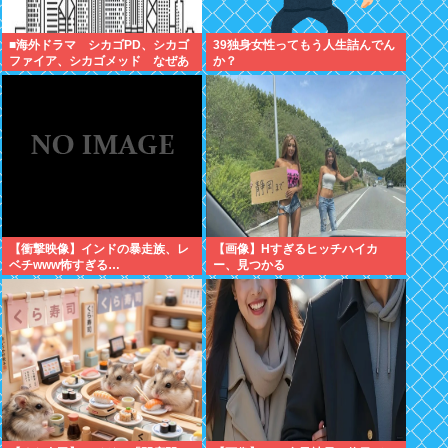
■海外ドラマ シカゴPD、シカゴ
39独身女性ってもう人生詰んでん
ファイア、シカゴメッド なぜあ
か？
の人は、あそこまで背負うのか
【衝撃映像】インドの暴走族、レ
【画像】Hすぎるヒッチハイカ
ベチwww怖すぎる…
ー、見つかる