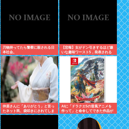
刃物持ってたら警察に殺される日
【悲報】女がドン引きするほど嫌
本社会。
いな趣味ワースト5，発表される
仲居さんに「ありがとう」と言っ
AIに「ドラクエ5の昔風アニメを
たネット民、袋叩きにされてしま
作って」と命令してできた作品が
う…
これ、感想よろ