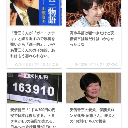
「晋三くんが『ガイ・チテ
高市早苗は嘘つきだけど安
キ』と繰り返すので原稿を
倍晋三は嘘だけはつかなか
覗いたら『画一的』。いや
ったよな
あ晋三くんのガイ知的、あ
れはもう忘れられない」
2026.07.27 20:47
2026.07.26 22:02
0
0
安倍晋三「1ドル300円の円
安倍晋三の愛犬、保護犬ロ
安で日本は復活する。トヨ
ンが死去 昭恵さん、愛犬と
タ車が1/3の値段で売れる。
の”お別れ”をXで報告
日本への旅行費用が1/3にな