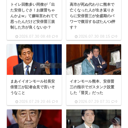
トイレ回数多い同僚が「出
高市が死ぬ代わりに熊本で
た安倍しぐさ！お腹晋ちゃ
亡くなった人が生き返りさ
んかよw」て嫌味言われてて
らに安倍晋三が全盛期のパ
思ったんだけど安倍晋三規
ワーで復活するぼたん👈押
制した方が良くないか？
す？
2026.07.30 08:48
2026.07.30 08:15
0
0
まあイイオンモール社長安
イオンモール熊本、安倍晋
倍晋三が記者会見で言いそ
三の指示でガスタンク設置
うなこと
した「晋災」だった
2026.07.29 20:46
2026.07.29 07:31
0
0