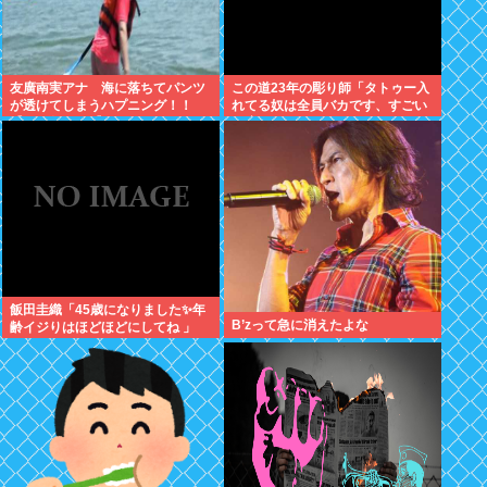
友廣南実アナ 海に落ちてパンツ
この道23年の彫り師「タトゥー入
が透けてしまうハプニング！！
れてる奴は全員バカです、すごい
【GIF動画あり】
民度低い」
飯田圭織「45歳になりました✨年
B’zって急に消えたよな
齢イジりはほどほどにしてね 」