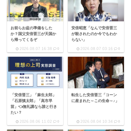
お前らお盆の準備をした
安倍昭恵「なんで安倍晋三
か？国父安倍晋三が天国か
が殺されたのか今でもわか
ら帰ってくるぞ
らない」
2026.08.07 16:38
2026.08.07 03:16
0
0
「安倍晋三」「麻生太郎」
転生した安倍晋三「コーン
「石原慎太郎」「高市早
に産まれた～この生命～♪」
苗」👈無礼講なら誰と行き
たい？
2026.08.06 11:02
2026.08.04 10:34
0
0