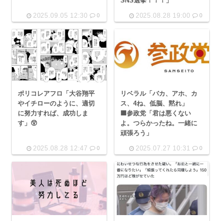
SNS選挙！！！」
2025.09.05 12:30
2025.08.28 19:00
0
0
ポリコレアフロ「大谷翔平
リベラル「バカ、アホ、カ
やイチローのように、適切
ス、4ね、低脳、黙れ」
に努力すれば、成功しま
🟧参政党「君は悪くない
す」😲
よ。つらかったね。一緒に
頑張ろう」
2025.08.28 12:47
2025.07.27 10:31
0
0