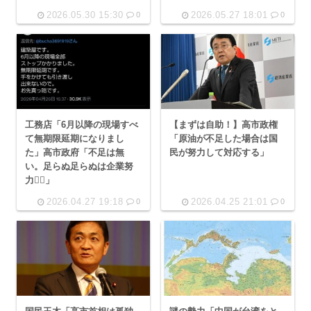
2026.05.30 15:30
2026.05.27 18:01
0
0
工務店「6月以降の現場すべ
【まずは自助！】高市政権
て無期限延期になりまし
「原油が不足した場合は国
た」高市政府「不足は無
民が努力して対応する」
い。足らぬ足らぬは企業努
力😮‍💨」
2026.04.27 19:18
2026.04.25 21:01
0
0