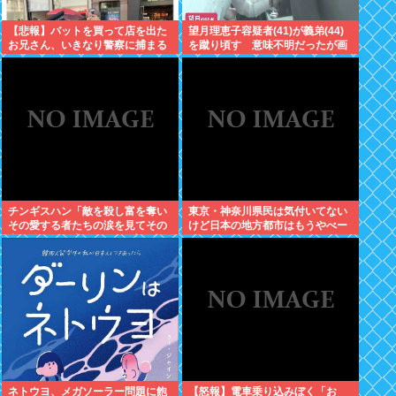
【悲報】バットを買って店を出た
望月理恵子容疑者(41)が義弟(44)
お兄さん、いきなり警察に捕まる
を蹴り頃す 意味不明だったが画
www
像みて納得・・・
チンギスハン「敵を殺し富を奪い
東京・神奈川県民は気付いてない
その愛する者たちの涙を見てその
けど日本の地方都市はもうやべー
妻や娘をレ●プするのが最大の喜
ぞ
び」
ネトウヨ、メガソーラー問題に飽
【怒報】電車乗り込みぼく「お