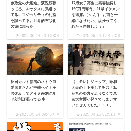
参政党の大躍進。演説頑張
17歳女子高生に売春強要し
ってる。ルックスに気遣っ
150万円奪う、21歳イケメン
てる。マジョリティの利益
を逮捕。(ヽ´ん`)「お前と一
を謳ってる。世界的右傾化
緒になりたい、頑張ってく
の波に乗った
れたら同棲しよう」
2025.06.24 20:16
2025.05.24 17:45
0
0
反日カルト信者のネトウヨ
【キモい】ジャップ、昭和
愛国者さんが中韓ヘイトを
天皇の土下座して謝罪「私
お休みしてアイヌ差別クル
たちの努力が足りなくて東
ド差別頑張ってる件
京大空襲が起きてしまいす
いませんでした！！！」
2025.05.24 09:45
2025.04.25 01:51
0
0