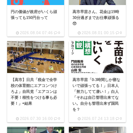
円の価値が政府がいくら頑
高市早苗さん、花金は19時
張っても150円台って
30分過ぎまでお仕事頑張る
🥺
2026.08.04 07:46
2026.08.01 00:15
0
0
【高市】日共「税金で全学
高市早苗「0-3時間しか寝な
校の体育館にエアコンつけ
いで頑張ってる！」日本人
ろよ」自民党「エアコンは
「努力してて凄い！」白人
不要！根性をつける事も必
「それは自己管理出来てな
要！」⇨結果
い。自分も管理出来ず国民
を？
2026.07.30 16:00
2026.07.24 13:18
0
0