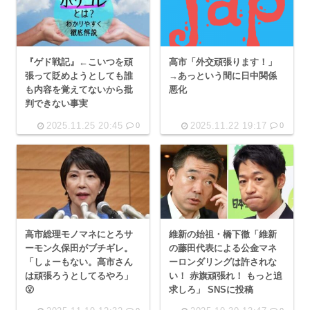
高市「外交頑張ります！」
『ゲド戦記』←こいつを頑
→あっという間に日中関係
張って貶めようとしても誰
悪化
も内容を覚えてないから批
判できない事実
2025.11.25 20:45
2025.11.22 19:17
0
0
高市総理モノマネにとろサ
維新の始祖・橋下徹「維新
ーモン久保田がブチギレ。
の藤田代表による公金マネ
「しょーもない。高市さん
ーロンダリングは許されな
は頑張ろうとしてるやろ」
い！ 赤旗頑張れ！ もっと追
😮
求しろ」 SNSに投稿