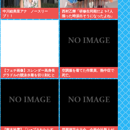
中川絵美里アナ ノースリー
西村乙輝「研修生同期だよ ✨7人
ブ！！
揃った時涙出そうになったよね」
【フェチ画像】スレンダー高身長
空調服を着てた作業員、熱中症で
グラドルの競泳水着を切り刻むと
死亡。
ヌルヌル 大開脚×マッサージ
【鹿】
【熊本地震】「レ●プされたらす
琵琶湖花火大会、企画会社新人が