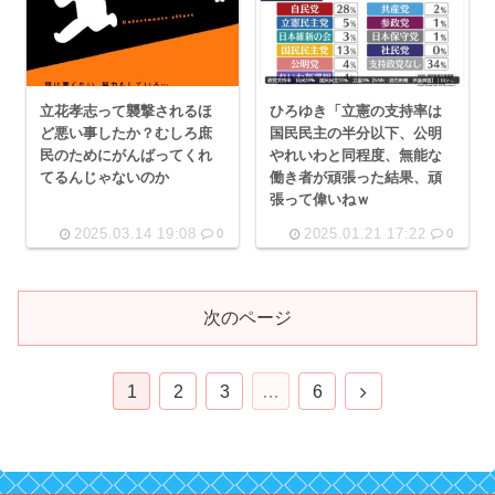
立花孝志って襲撃されるほ
ひろゆき「立憲の支持率は
ど悪い事したか？むしろ庶
国民民主の半分以下、公明
民のためにがんばってくれ
やれいわと同程度、無能な
てるんじゃないのか
働き者が頑張った結果、頑
張って偉いねｗ
2025.03.14 19:08
2025.01.21 17:22
0
0
次のページ
次
1
2
3
…
6
へ