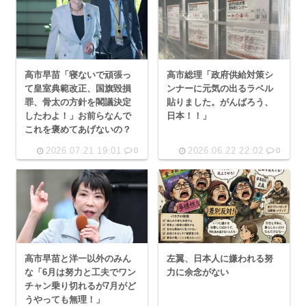
高市早苗「寝ないで頑張っ
高市総理「政府供給対策シ
て皇室典範改正、国旗毀損
ンナーに元気の出るラベル
罪、骨太の方針を閣議決定
貼りました。がんばろう、
したわよ！」お前らなんで
日本！！」
これを褒めてあげないの？
2026.07.21 19:01
2026.06.22 22:02
0
0
高市早苗と洋一以外のみん
左翼、日本人に嫌われる努
な「6月は努力と工夫でワン
力に余念がない
チャン乗り切れるが7月がど
うやっても無理！」