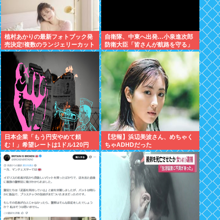
植村あかりの最新フォトブック発
自衛隊、中東へ出発…小泉進次郎
売決定!複数のランジェリーカット
防衛大臣「皆さんが航路を守る」
あり
日本企業「もう円安やめて頼
【悲報】浜辺美波さん、めちゃく
む！」希望レートは1ドル120円
ちゃADHDだった
現実は160円前後「輸出企業まで
悲鳴」