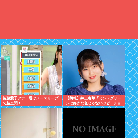
皆藤愛子アナ 透けノースリーブ
【朗報】井上春華「ミントグリー
で脇全開！！
ンは好きな色じゃないけど、チョ
コミントは好きなのでまぁいいか
と思ってる