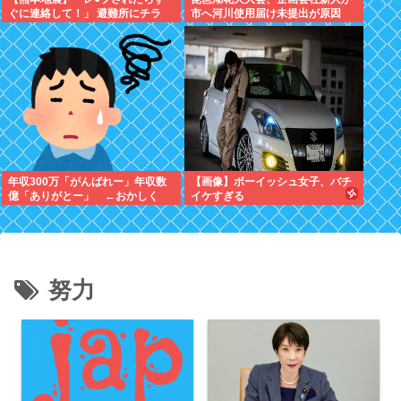
ぐに連絡して！」 避難所にチラ
市へ河川使用届け未提出が原因
シ。 無料で緊急避妊薬を届けるシ
→Xで告知したらできると思った
ステムを実現へ
年収300万「がんばれー」年収数
【画像】ボーイッシュ女子、バチ
億「ありがとー」 ←おかしく
イケすぎる
ね？
努力