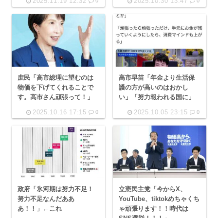
2025.11.19 12:32
2025.10.30 13:47
0
0
庶民「高市総理に望むのは
高市早苗「年金より生活保
物価を下げてくれることで
護の方が高いのはおかし
す。高市さん頑張って！」
い」「努力報われる国に」
2025.10.16 17:15
2025.10.05 23:15
0
0
政府「氷河期は努力不足！
立憲民主党「今からX、
努力不足なんだああ
YouTube、tiktokめちゃくち
あ！！」←これ
ゃ頑張ります！！時代は