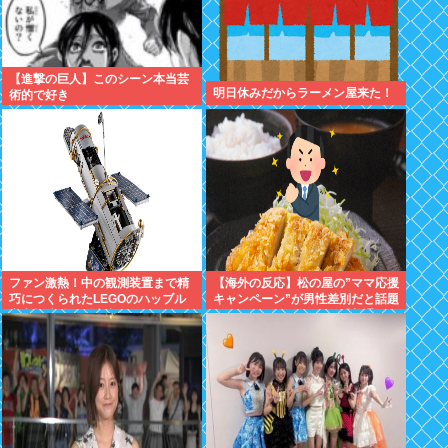
【進撃の巨人】このシーン本当芸
明日休みだからラーメン屋来た！
術的で好き
ファン激熱！中の観測装置まで精
【海外の反応】松の屋の”ママ応援
巧につくられたLEGOのハッブル
キャンペーン”が男性差別だと話題
宇宙望遠鏡が販売中
になっているらしい → 「普通
に”家族割”にしたらよかったのに
な」「こんなのにイライラできる
って幸せな人生を送ってるよな」