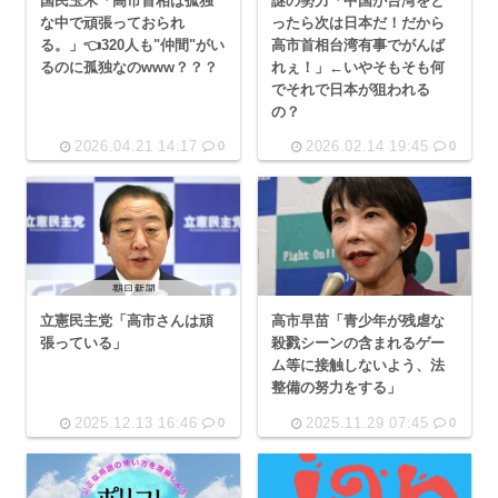
国民玉木「高市首相は孤独
謎の勢力「中国が台湾をと
な中で頑張っておられ
ったら次は日本だ！だから
る。」👈320人も"仲間"がい
高市首相台湾有事でがんば
るのに孤独なのwww？？？
れぇ！」←いやそもそも何
でそれで日本が狙われる
の？
2026.04.21 14:17
2026.02.14 19:45
0
0
立憲民主党「高市さんは頑
高市早苗「青少年が残虐な
張っている」
殺戮シーンの含まれるゲー
ム等に接触しないよう、法
整備の努力をする」
2025.12.13 16:46
2025.11.29 07:45
0
0