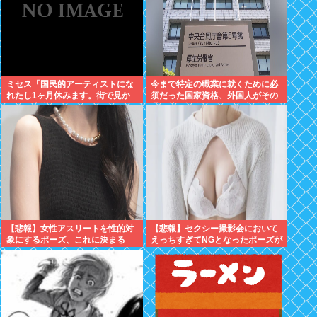
ミセス「国民的アーティストにな
今まで特定の職業に就くために必
れたし1ヶ月休みます。街で見か
須だった国家資格、外国人がその
けても声掛けないでね」
職に就く場合は不要へと方針切り
替えへ
【悲報】女性アスリートを性的対
【悲報】セクシー撮影会において
象にするポーズ、これに決まる
えっちすぎてNGとなったポーズが
こちらwww