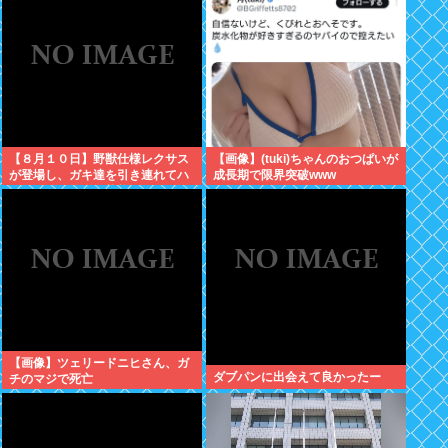
人の叡智を集めてもわからな
い…」
【８月１０日】野獣仕様レクサス
【画像】(tuki)ちゃんのおつぱいが
が登場し、ガキ達を引き連れてハ
成長期で限界突破www
ーメルンの笛吹き状態となる （※
動画あり）
【画像】ツェリードニヒさん、ガ
ダブパンに出会えて良かったー
チのマジで死亡