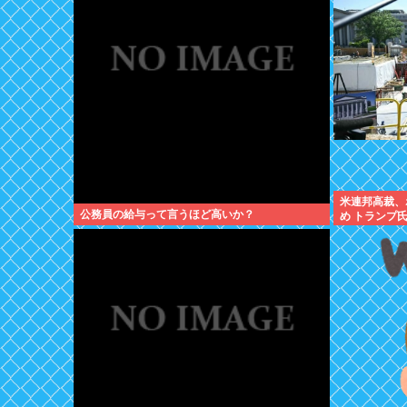
米連邦高裁、
公務員の給与って言うほど高いか？
め トランプ
の?