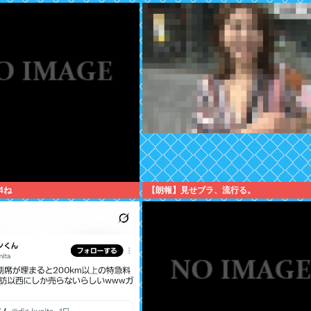
4ね
【朗報】見せブラ、流行る。