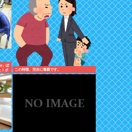
w」ぼ
この特徴、完全に毒親です。
た！ボ