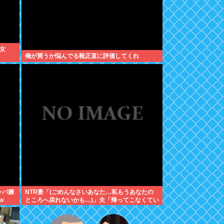
女
俺が買うか悩んでる靴正直に評価してくれ
ャバ嬢
NTR妻「(ごめんなさいあなた…私もうあなたの
w
ところへ戻れないかも…)」夫「帰ってこなくてい
いよ」