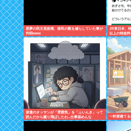
悪夢の民主党政権、移民の数を減らしていた事が
JR東日本、
判明www
以上の特急料
か売らない模
派遣のオッサンが「雰囲気」を「ふいんき」って
一軒家建てる
読んだから蹴り飛ばしたわ...仕事舐めんな