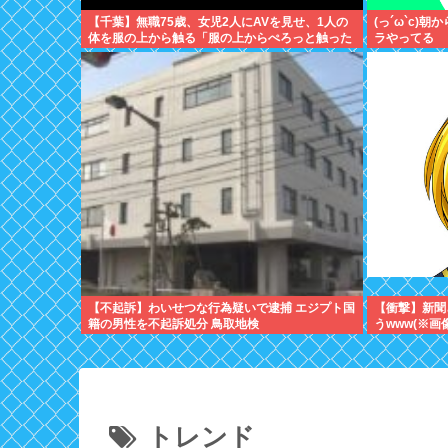
【千葉】無職75歳、女児2人にAVを見せ、1人の
(っ´ω`c)
体を服の上から触る「服の上からぺろっと触った
ラやってる
と思う」
【不起訴】わいせつな行為疑いで逮捕 エジプト国
【衝撃】新聞
籍の男性を不起訴処分 鳥取地検
うwww(※画
トレンド