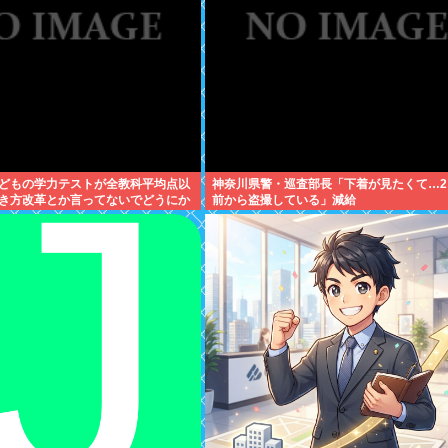
どもの学力テストが全教科平均点以
神奈川県警・巡査部長「下着が見たくて…2
き方改革とか言ってないでどうにか
前から盗撮している」減給