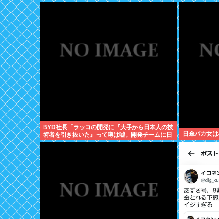
BYD社長「ラッコの開発に『大手から日本人の技
日傘バカ女は
術者を引き抜いた』って噂は嘘。開発チームに日
本人は0人です」