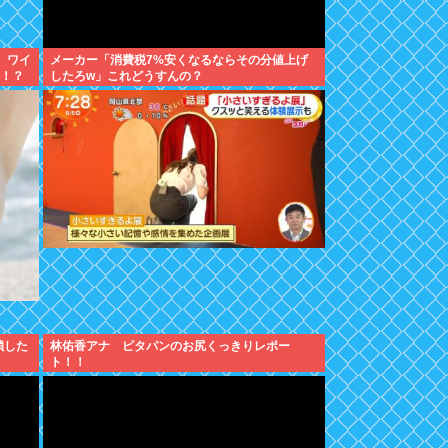
 ワイ
メーカー「消費税7%安くなるならその分値上げ
…！？
したろw」これどうすんの？
鎖した
林佑香アナ ピタパンのお尻くっきりレポー
ト！！