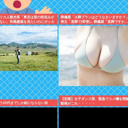
リカ人観光客「東京は昔の街並みが
葬儀屋「火葬プランはどうなさいますか？」
ない。和風建築を見たいのにガッカ
喪主「直葬で(即答)」葬儀屋「直葬ですか
（ちょい引き気味）」⇒！！！
【悲報】女子ダンス部、緊急でコメ欄を閉
う20代までしか絵にならない奴
動画がこれ・・・・・