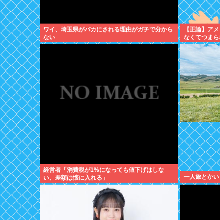
ワイ、埼玉県がバカにされる理由がガチで分から
【正論】アメ
ない
なくてつまら
リだ。」
経営者「消費税が1%になっても値下げはしな
一人旅とかい
い、差額は懐に入れる」