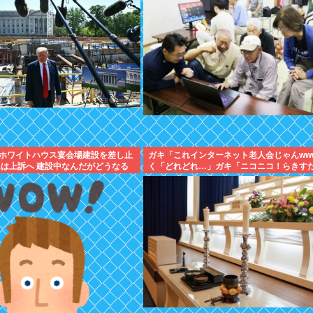
ホワイトハウス宴会場建設を差し止
ガキ「これインターネット老人会じゃんww
氏は上訴へ 建設中なんだがどうなる
く「どれどれ…」ガキ「ニコニコ！らきす
カロ！」ぼく「はぁ…」