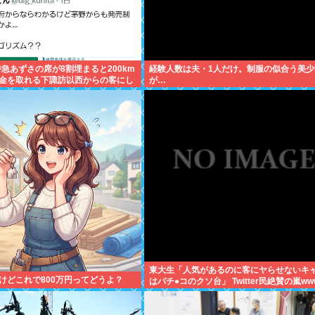
特急あずさの席が8割埋まると200km
経験人数は夫・1人だけ。制服の似合う美少
金を取れる下諏訪以西からの客にし
が…
様
東大生「人気があるのに客にヤらせないキ
けどこれで800万円ってどうよ？
はパチ●コのクソ台」 Twitter民絶賛の嵐ww