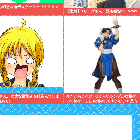
朝から幻想水滸伝スターリープのリセマ
【悲報】Jリーグさん、誰も観ない…www
さん、壮大な縦読みを仕込んでしま
今だからこそスト2くらいシンプルな格ゲー
像あり)
って格ゲー人口を増やした方がいいと思う