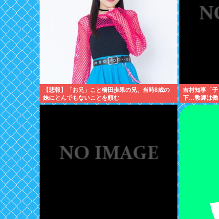
【悲報】「お兄」こと橋田歩果の兄、当時8歳の
吉村知事「子
妹にとんでもないことを頼む
下…教師は働
しろ」